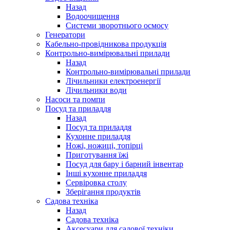
Назад
Водоочищення
Системи зворотнього осмосу
Генератори
Кабельно-провідникова продукція
Контрольно-вимірювальні прилади
Назад
Контрольно-вимірювальні прилади
Лічильники електроенергії
Лічильники води
Насоси та помпи
Посуд та приладдя
Назад
Посуд та приладдя
Кухонне приладдя
Ножі, ножиці, топірці
Приготування їжі
Посуд для бару і барний інвентар
Інші кухонне приладдя
Сервіровка столу
Зберігання продуктів
Садова техніка
Назад
Садова техніка
Аксесуари для садової техніки