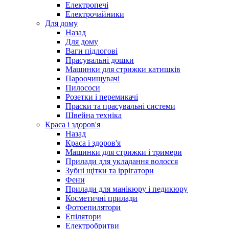
Електропечі
Електрочайники
Для дому
Назад
Для дому
Ваги підлогові
Прасувальні дошки
Машинки для стрижки катишків
Пароочищувачі
Пилососи
Розетки і перемикачі
Праски та прасувальні системи
Швейна техніка
Краса і здоров'я
Назад
Краса і здоров'я
Машинки для стрижки і тримери
Прилади для укладання волосся
Зубні щітки та іррігатори
Фени
Прилади для манікюру і педикюру
Косметичні прилади
Фотоепилятори
Епілятори
Електробритви