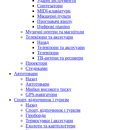
Ударні інструменти
Синтезатори
MIDI-клавіатури
Мікшерні пульти
Програвачі вінілу
Цифрові піаніно
Музичні центри та магнітоли
Телевізори та аксесуари
Назад
Телевізори та аксесуари
Телевізори
ТВ-антени та ресивери
Проектори
Стедиками
Автотовари
Назад
Автотовари
Мийки високого тиску
GPS-навігатори
Спорт, відпочинок і туризм
Назад
Спорт, відпочинок і туризм
Гіроборди
Термосумки і аксесуари
Ехолоти та картплоттери