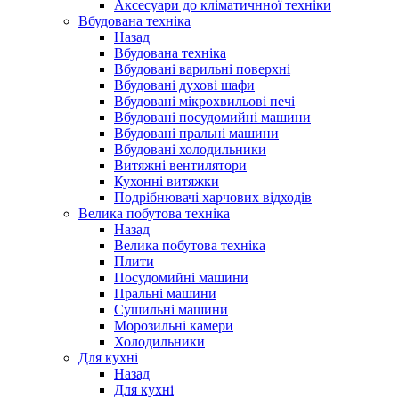
Аксесуари до кліматичнної техніки
Вбудована техніка
Назад
Вбудована техніка
Вбудовані варильні поверхні
Вбудовані духові шафи
Вбудовані мікрохвильові печі
Вбудовані посудомийні машини
Вбудовані пральні машини
Вбудовані холодильники
Витяжні вентилятори
Кухонні витяжки
Подрібнювачі харчових відходів
Велика побутова техніка
Назад
Велика побутова техніка
Плити
Посудомийні машини
Пральні машини
Сушильні машини
Морозильні камери
Холодильники
Для кухні
Назад
Для кухні