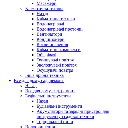
Масажери
Кліматична техніка
Назад
Кліматична техніка
Водонагрівачі
Водонагрівачі проточні
Вентилятори
Кондиціонери
Котли опалення
Кліматичні комплекси
Обігрівачі
Очищувачі повітря
Зволожувачі повітря
Осушувачі повітря
Інша дрібна техніка
Все для дому, сад, ремонт
Назад
Все для дому, сад, ремонт
Будівельні інструменти
Назад
Будівельні інструменти
Акумулятори та зарядні пристрої для
інструменту і садової техніки
Торцювальні пили
Водоочищення