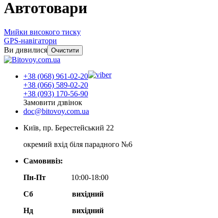
Автотовари
Мийки високого тиску
GPS-навігатори
Ви дивилися
Очистити
+38 (068) 961-02-20
+38 (066) 589-02-20
+38 (093) 170-56-90
Замовити дзвінок
doc@bitovoy.com.ua
Київ, пр. Берестейський 22
окремий вхід біля парадного №6
Самовивіз:
Пн-Пт
10:00-18:00
Сб
вихідний
Нд
вихідний