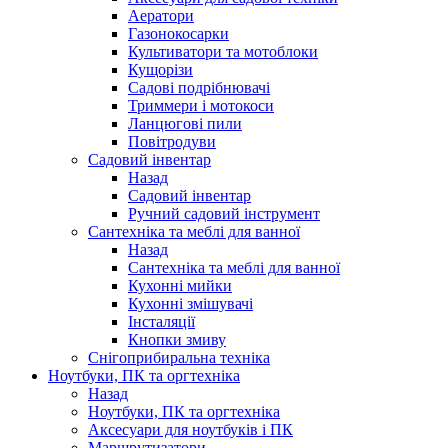
Аератори
Газонокосарки
Культиватори та мотоблоки
Кущорізи
Садові подрібнювачі
Триммери і мотокоси
Ланцюгові пили
Повітродуви
Садовий інвентар
Назад
Садовий інвентар
Ручний садовий інструмент
Сантехніка та меблі для ванної
Назад
Сантехніка та меблі для ванної
Кухонні мийки
Кухонні змішувачі
Інсталяції
Кнопки змиву
Снігоприбиральна техніка
Ноутбуки, ПК та оргтехніка
Назад
Ноутбуки, ПК та оргтехніка
Аксесуари для ноутбуків і ПК
Маршрутизатори