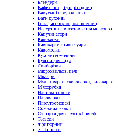
Блендери
Вафельниці, бутербродниці
Вакуумні пакувальники
Ваги кухонні
Грилі, аерогрилі, шашличниці
Йогуртниці, виготовлення морозива
Капучинатори
Кавоварки
Кавоварки та аксесуари
Кавомолки
Кухонні комбайни
Кулери для води
Скиборізки
Мікрохвильові печі
Міксери
Мультиварки, скороварки, рисоварки
М'ясорубки
Настільні плити
Пароварки
Піноутворювачі
Соковижималки
Сушарки для фруктів і овочів
Тостери
Фритюрниці
Хлібопічки