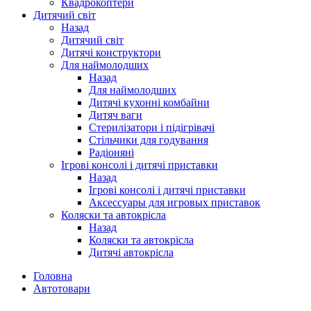
Квадрокоптери
Дитячий світ
Назад
Дитячий світ
Дитячі конструктори
Для наймолодших
Назад
Для наймолодших
Дитячі кухонні комбайни
Дитяч ваги
Стерилізатори і підігрівачі
Стільчики для годування
Радіоняні
Ігрові консолі і дитячі приставки
Назад
Ігрові консолі і дитячі приставки
Аксессуары для игровых приставок
Коляски та автокрісла
Назад
Коляски та автокрісла
Дитячі автокрісла
Головна
Автотовари