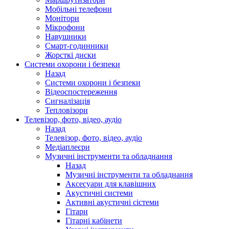
Мобільні телефони
Монітори
Мікрофони
Навушники
Смарт-годинники
Жорсткі диски
Системи охорони і безпеки
Назад
Системи охорони і безпеки
Відеоспостереження
Сигналізація
Тепловізори
Телевізор, фото, відео, аудіо
Назад
Телевізор, фото, відео, аудіо
Медіаплеєри
Музичні інструменти та обладнання
Назад
Музичні інструменти та обладнання
Аксесуари для клавішних
Акустичні системи
Активні акустичні сістеми
Гітари
Гітарні кабінети