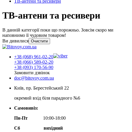
ТВ-антени та ресивери
ТВ-антени та ресивери
В данній категорії поки що порожньо. Зовсім скоро ми
наповнимо її чудовим товаром!
Ви дивилися
Очистити
+38 (068) 961-02-20
+38 (066) 589-02-20
+38 (093) 170-56-90
Замовити дзвінок
doc@bitovoy.com.ua
Київ, пр. Берестейський 22
окремий вхід біля парадного №6
Самовивіз:
Пн-Пт
10:00-18:00
Сб
вихідний