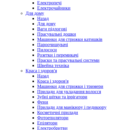
Електропечі
Електрочайники
Для дому
Назад
Для дому
Ваги підлогові
Прасувальні дошки
Машинки для стрижки катишків
Пароочищувачі
Пилососи
Розетки і перемикачі
Праски та прасувальні системи
Швейна техніка
Краса і здоров'я
Назад
Краса і здоров'я
Машинки для стрижки і тримери
Прилади для укладання волосся
Зубні щітки та іррігатори
Фени
Прилади для манікюру і педикюру
Косметичні прилади
Фотоепилятори
Епілятори
Електробритви