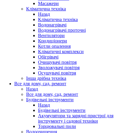
Масажери
Кліматична техніка
Назад
Кліматична техніка
Водонагрівачі
Водонагрівачі проточні
Вентилятори
Кондиціонери
Котли опалення
Кліматичні комплекси
Обігрівачі
Очищувачі повітря
Зволожувачі повітря
Осушувачі повітря
Інша дрібна техніка
Все для дому, сад, ремонт
Назад
Все для дому, сад, ремонт
Будівельні інструменти
Назад
Будівельні інструменти
Акумулятори та зарядні пристрої для
інструменту і садової техніки
Торцювальні пили
Водоочищення