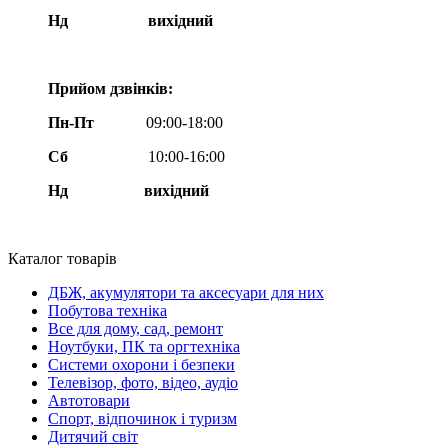
Нд
вихідний
Прийом дзвінків:
Пн-Пт
09:00-18:00
Сб
10:00-16:00
Нд вихідний
Каталог товарів
ДБЖ, акумулятори та аксесуари для них
Побутова техніка
Все для дому, сад, ремонт
Ноутбуки, ПК та оргтехніка
Системи охорони і безпеки
Телевізор, фото, відео, аудіо
Автотовари
Спорт, відпочинок і туризм
Дитячий світ