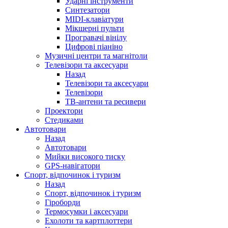
Ударні інструменти
Синтезатори
MIDI-клавіатури
Мікшерні пульти
Програвачі вінілу
Цифрові піаніно
Музичні центри та магнітоли
Телевізори та аксесуари
Назад
Телевізори та аксесуари
Телевізори
ТВ-антени та ресивери
Проектори
Стедиками
Автотовари
Назад
Автотовари
Мийки високого тиску
GPS-навігатори
Спорт, відпочинок і туризм
Назад
Спорт, відпочинок і туризм
Гіроборди
Термосумки і аксесуари
Ехолоти та картплоттери