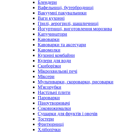
Блендери
Вафельниці, бутербродниці
Вакуумні пакувальники
Ваги кухонні
Грилі, аерогрилі, шашличниці
Йогуртниці, виготовлення морозива
Капучинатори
Кавоварки
Кавоварки та аксесуари
Кавомолки
Кухонні комбайни
Кулери для води
Скиборізки
Мікрохвильові печі
Міксери
Мультиварки, скороварки, рисоварки
М'ясорубки
Настільні плити
Пароварки
Піноутворювачі
Соковижималки
Сушарки для фруктів і овочів
Тостери
Фритюрниці
Хлібопічки