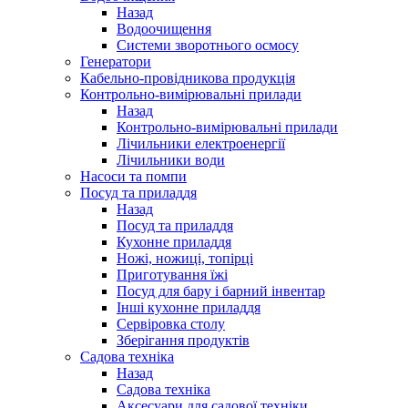
Назад
Водоочищення
Системи зворотнього осмосу
Генератори
Кабельно-провідникова продукція
Контрольно-вимірювальні прилади
Назад
Контрольно-вимірювальні прилади
Лічильники електроенергії
Лічильники води
Насоси та помпи
Посуд та приладдя
Назад
Посуд та приладдя
Кухонне приладдя
Ножі, ножиці, топірці
Приготування їжі
Посуд для бару і барний інвентар
Інші кухонне приладдя
Сервіровка столу
Зберігання продуктів
Садова техніка
Назад
Садова техніка
Аксесуари для садової техніки