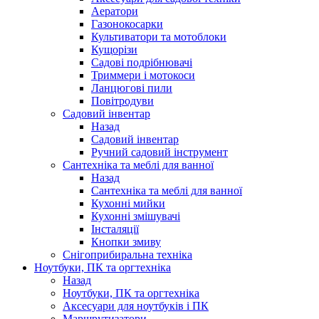
Аератори
Газонокосарки
Культиватори та мотоблоки
Кущорізи
Садові подрібнювачі
Триммери і мотокоси
Ланцюгові пили
Повітродуви
Садовий інвентар
Назад
Садовий інвентар
Ручний садовий інструмент
Сантехніка та меблі для ванної
Назад
Сантехніка та меблі для ванної
Кухонні мийки
Кухонні змішувачі
Інсталяції
Кнопки змиву
Снігоприбиральна техніка
Ноутбуки, ПК та оргтехніка
Назад
Ноутбуки, ПК та оргтехніка
Аксесуари для ноутбуків і ПК
Маршрутизатори