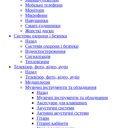
Мобільні телефони
Монітори
Мікрофони
Навушники
Смарт-годинники
Жорсткі диски
Системи охорони і безпеки
Назад
Системи охорони і безпеки
Відеоспостереження
Сигналізація
Тепловізори
Телевізор, фото, відео, аудіо
Назад
Телевізор, фото, відео, аудіо
Медіаплеєри
Музичні інструменти та обладнання
Назад
Музичні інструменти та обладнання
Аксесуари для клавішних
Акустичні системи
Активні акустичні сістеми
Гітари
Гітарні кабінети