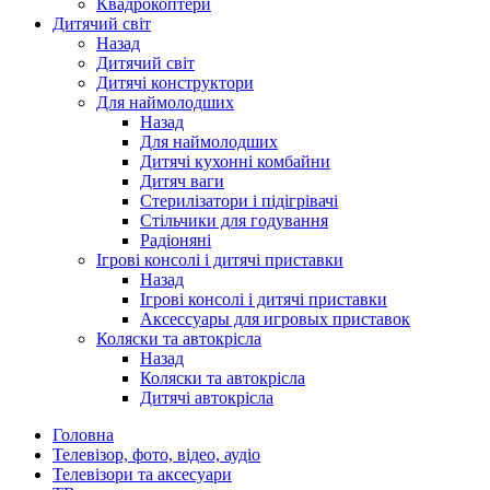
Квадрокоптери
Дитячий світ
Назад
Дитячий світ
Дитячі конструктори
Для наймолодших
Назад
Для наймолодших
Дитячі кухонні комбайни
Дитяч ваги
Стерилізатори і підігрівачі
Стільчики для годування
Радіоняні
Ігрові консолі і дитячі приставки
Назад
Ігрові консолі і дитячі приставки
Аксессуары для игровых приставок
Коляски та автокрісла
Назад
Коляски та автокрісла
Дитячі автокрісла
Головна
Телевізор, фото, відео, аудіо
Телевізори та аксесуари