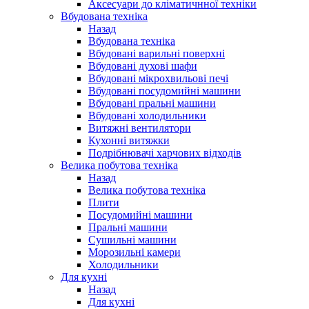
Аксесуари до кліматичнної техніки
Вбудована техніка
Назад
Вбудована техніка
Вбудовані варильні поверхні
Вбудовані духові шафи
Вбудовані мікрохвильові печі
Вбудовані посудомийні машини
Вбудовані пральні машини
Вбудовані холодильники
Витяжні вентилятори
Кухонні витяжки
Подрібнювачі харчових відходів
Велика побутова техніка
Назад
Велика побутова техніка
Плити
Посудомийні машини
Пральні машини
Сушильні машини
Морозильні камери
Холодильники
Для кухні
Назад
Для кухні