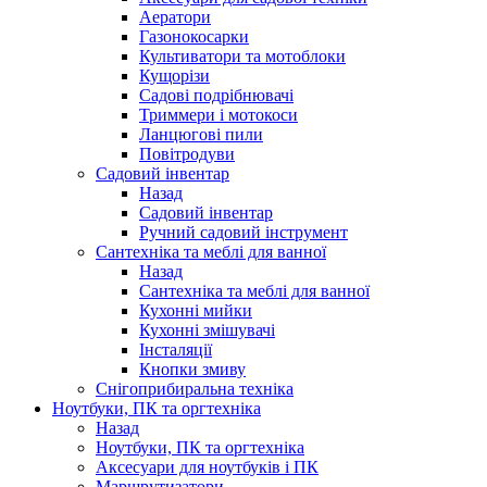
Аератори
Газонокосарки
Культиватори та мотоблоки
Кущорізи
Садові подрібнювачі
Триммери і мотокоси
Ланцюгові пили
Повітродуви
Садовий інвентар
Назад
Садовий інвентар
Ручний садовий інструмент
Сантехніка та меблі для ванної
Назад
Сантехніка та меблі для ванної
Кухонні мийки
Кухонні змішувачі
Інсталяції
Кнопки змиву
Снігоприбиральна техніка
Ноутбуки, ПК та оргтехніка
Назад
Ноутбуки, ПК та оргтехніка
Аксесуари для ноутбуків і ПК
Маршрутизатори