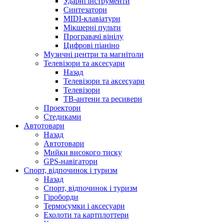
Ударні інструменти
Синтезатори
MIDI-клавіатури
Мікшерні пульти
Програвачі вінілу
Цифрові піаніно
Музичні центри та магнітоли
Телевізори та аксесуари
Назад
Телевізори та аксесуари
Телевізори
ТВ-антени та ресивери
Проектори
Стедиками
Автотовари
Назад
Автотовари
Мийки високого тиску
GPS-навігатори
Спорт, відпочинок і туризм
Назад
Спорт, відпочинок і туризм
Гіроборди
Термосумки і аксесуари
Ехолоти та картплоттери