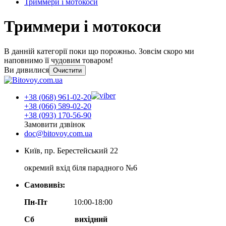
Триммери і мотокоси
Триммери і мотокоси
В данній категорії поки що порожньо. Зовсім скоро ми
наповнимо її чудовим товаром!
Ви дивилися
Очистити
+38 (068) 961-02-20
+38 (066) 589-02-20
+38 (093) 170-56-90
Замовити дзвінок
doc@bitovoy.com.ua
Київ, пр. Берестейський 22
окремий вхід біля парадного №6
Самовивіз:
Пн-Пт
10:00-18:00
Сб
вихідний