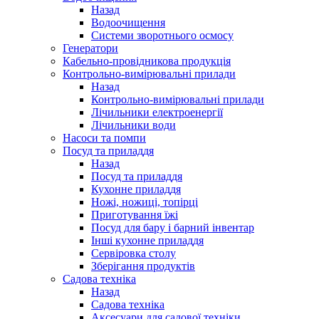
Назад
Водоочищення
Системи зворотнього осмосу
Генератори
Кабельно-провідникова продукція
Контрольно-вимірювальні прилади
Назад
Контрольно-вимірювальні прилади
Лічильники електроенергії
Лічильники води
Насоси та помпи
Посуд та приладдя
Назад
Посуд та приладдя
Кухонне приладдя
Ножі, ножиці, топірці
Приготування їжі
Посуд для бару і барний інвентар
Інші кухонне приладдя
Сервіровка столу
Зберігання продуктів
Садова техніка
Назад
Садова техніка
Аксесуари для садової техніки