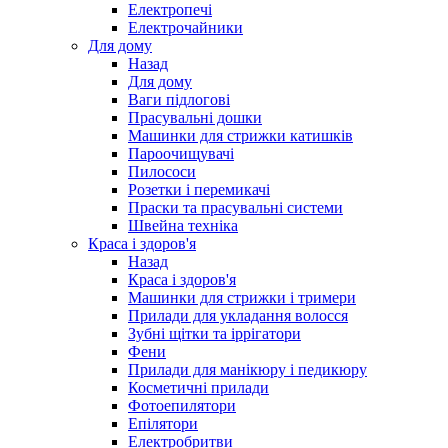
Електропечі
Електрочайники
Для дому
Назад
Для дому
Ваги підлогові
Прасувальні дошки
Машинки для стрижки катишків
Пароочищувачі
Пилососи
Розетки і перемикачі
Праски та прасувальні системи
Швейна техніка
Краса і здоров'я
Назад
Краса і здоров'я
Машинки для стрижки і тримери
Прилади для укладання волосся
Зубні щітки та іррігатори
Фени
Прилади для манікюру і педикюру
Косметичні прилади
Фотоепилятори
Епілятори
Електробритви