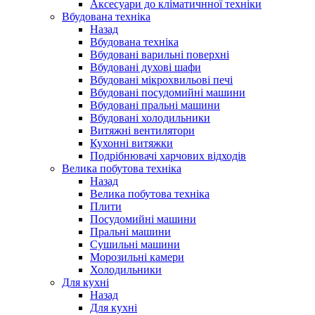
Аксесуари до кліматичнної техніки
Вбудована техніка
Назад
Вбудована техніка
Вбудовані варильні поверхні
Вбудовані духові шафи
Вбудовані мікрохвильові печі
Вбудовані посудомийні машини
Вбудовані пральні машини
Вбудовані холодильники
Витяжні вентилятори
Кухонні витяжки
Подрібнювачі харчових відходів
Велика побутова техніка
Назад
Велика побутова техніка
Плити
Посудомийні машини
Пральні машини
Сушильні машини
Морозильні камери
Холодильники
Для кухні
Назад
Для кухні