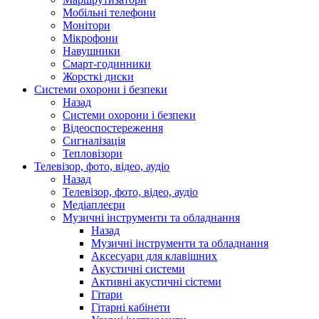
Мобільні телефони
Монітори
Мікрофони
Навушники
Смарт-годинники
Жорсткі диски
Системи охорони і безпеки
Назад
Системи охорони і безпеки
Відеоспостереження
Сигналізація
Тепловізори
Телевізор, фото, відео, аудіо
Назад
Телевізор, фото, відео, аудіо
Медіаплеєри
Музичні інструменти та обладнання
Назад
Музичні інструменти та обладнання
Аксесуари для клавішних
Акустичні системи
Активні акустичні сістеми
Гітари
Гітарні кабінети