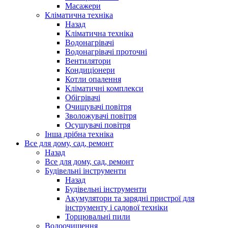
Масажери
Кліматична техніка
Назад
Кліматична техніка
Водонагрівачі
Водонагрівачі проточні
Вентилятори
Кондиціонери
Котли опалення
Кліматичні комплекси
Обігрівачі
Очищувачі повітря
Зволожувачі повітря
Осушувачі повітря
Інша дрібна техніка
Все для дому, сад, ремонт
Назад
Все для дому, сад, ремонт
Будівельні інструменти
Назад
Будівельні інструменти
Акумулятори та зарядні пристрої для
інструменту і садової техніки
Торцювальні пили
Водоочищення