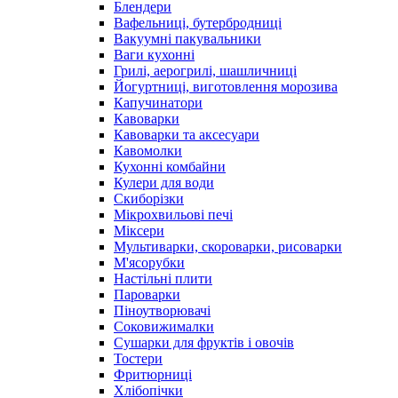
Блендери
Вафельниці, бутербродниці
Вакуумні пакувальники
Ваги кухонні
Грилі, аерогрилі, шашличниці
Йогуртниці, виготовлення морозива
Капучинатори
Кавоварки
Кавоварки та аксесуари
Кавомолки
Кухонні комбайни
Кулери для води
Скиборізки
Мікрохвильові печі
Міксери
Мультиварки, скороварки, рисоварки
М'ясорубки
Настільні плити
Пароварки
Піноутворювачі
Соковижималки
Сушарки для фруктів і овочів
Тостери
Фритюрниці
Хлібопічки