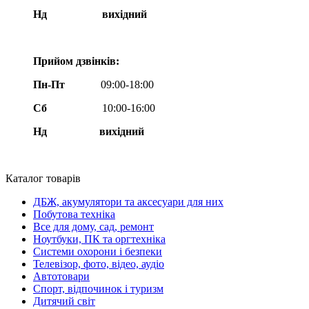
Нд
вихідний
Прийом дзвінків:
Пн-Пт
09:00-18:00
Сб
10:00-16:00
Нд вихідний
Каталог товарів
ДБЖ, акумулятори та аксесуари для них
Побутова техніка
Все для дому, сад, ремонт
Ноутбуки, ПК та оргтехніка
Системи охорони і безпеки
Телевізор, фото, відео, аудіо
Автотовари
Спорт, відпочинок і туризм
Дитячий світ