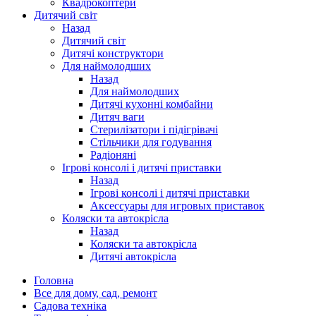
Квадрокоптери
Дитячий світ
Назад
Дитячий світ
Дитячі конструктори
Для наймолодших
Назад
Для наймолодших
Дитячі кухонні комбайни
Дитяч ваги
Стерилізатори і підігрівачі
Стільчики для годування
Радіоняні
Ігрові консолі і дитячі приставки
Назад
Ігрові консолі і дитячі приставки
Аксессуары для игровых приставок
Коляски та автокрісла
Назад
Коляски та автокрісла
Дитячі автокрісла
Головна
Все для дому, сад, ремонт
Садова техніка