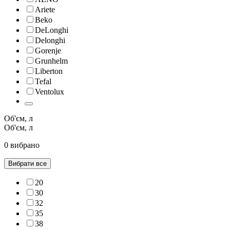
Ariete
Beko
DeLonghi
Delonghi
Gorenje
Grunhelm
Liberton
Tefal
Ventolux
Об'єм, л
Об'єм, л
0 вибрано
Вибрати все
20
30
32
35
38