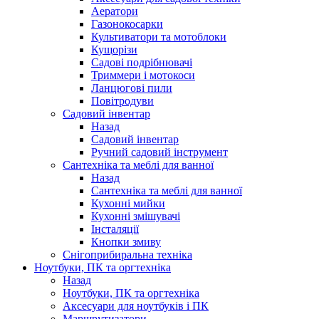
Аератори
Газонокосарки
Культиватори та мотоблоки
Кущорізи
Садові подрібнювачі
Триммери і мотокоси
Ланцюгові пили
Повітродуви
Садовий інвентар
Назад
Садовий інвентар
Ручний садовий інструмент
Сантехніка та меблі для ванної
Назад
Сантехніка та меблі для ванної
Кухонні мийки
Кухонні змішувачі
Інсталяції
Кнопки змиву
Снігоприбиральна техніка
Ноутбуки, ПК та оргтехніка
Назад
Ноутбуки, ПК та оргтехніка
Аксесуари для ноутбуків і ПК
Маршрутизатори