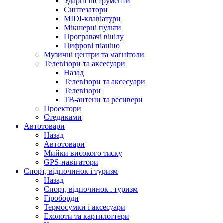
Ударні інструменти
Синтезатори
MIDI-клавіатури
Мікшерні пульти
Програвачі вінілу
Цифрові піаніно
Музичні центри та магнітоли
Телевізори та аксесуари
Назад
Телевізори та аксесуари
Телевізори
ТВ-антени та ресивери
Проектори
Стедиками
Автотовари
Назад
Автотовари
Мийки високого тиску
GPS-навігатори
Спорт, відпочинок і туризм
Назад
Спорт, відпочинок і туризм
Гіроборди
Термосумки і аксесуари
Ехолоти та картплоттери