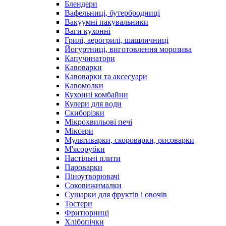
Блендери
Вафельниці, бутербродниці
Вакуумні пакувальники
Ваги кухонні
Грилі, аерогрилі, шашличниці
Йогуртниці, виготовлення морозива
Капучинатори
Кавоварки
Кавоварки та аксесуари
Кавомолки
Кухонні комбайни
Кулери для води
Скиборізки
Мікрохвильові печі
Міксери
Мультиварки, скороварки, рисоварки
М'ясорубки
Настільні плити
Пароварки
Піноутворювачі
Соковижималки
Сушарки для фруктів і овочів
Тостери
Фритюрниці
Хлібопічки