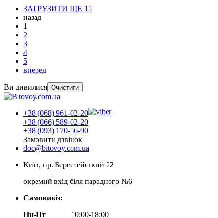
ЗАГРУЗИТИ ЩЕ 15
назад
1
2
3
4
5
вперед
Ви дивилися
Очистити
+38 (068) 961-02-20
+38 (066) 589-02-20
+38 (093) 170-56-90
Замовити дзвінок
doc@bitovoy.com.ua
Київ, пр. Берестейський 22
окремий вхід біля парадного №6
Самовивіз:
Пн-Пт
10:00-18:00