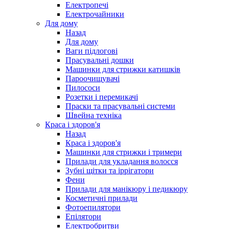
Електропечі
Електрочайники
Для дому
Назад
Для дому
Ваги підлогові
Прасувальні дошки
Машинки для стрижки катишків
Пароочищувачі
Пилососи
Розетки і перемикачі
Праски та прасувальні системи
Швейна техніка
Краса і здоров'я
Назад
Краса і здоров'я
Машинки для стрижки і тримери
Прилади для укладання волосся
Зубні щітки та іррігатори
Фени
Прилади для манікюру і педикюру
Косметичні прилади
Фотоепилятори
Епілятори
Електробритви