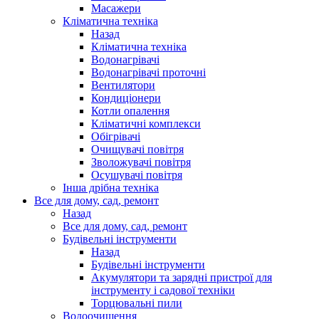
Масажери
Кліматична техніка
Назад
Кліматична техніка
Водонагрівачі
Водонагрівачі проточні
Вентилятори
Кондиціонери
Котли опалення
Кліматичні комплекси
Обігрівачі
Очищувачі повітря
Зволожувачі повітря
Осушувачі повітря
Інша дрібна техніка
Все для дому, сад, ремонт
Назад
Все для дому, сад, ремонт
Будівельні інструменти
Назад
Будівельні інструменти
Акумулятори та зарядні пристрої для
інструменту і садової техніки
Торцювальні пили
Водоочищення