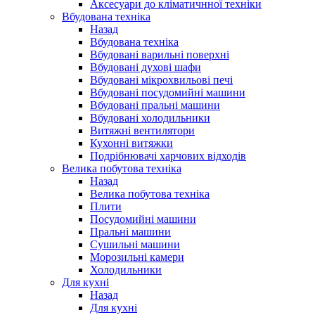
Аксесуари до кліматичнної техніки
Вбудована техніка
Назад
Вбудована техніка
Вбудовані варильні поверхні
Вбудовані духові шафи
Вбудовані мікрохвильові печі
Вбудовані посудомийні машини
Вбудовані пральні машини
Вбудовані холодильники
Витяжні вентилятори
Кухонні витяжки
Подрібнювачі харчових відходів
Велика побутова техніка
Назад
Велика побутова техніка
Плити
Посудомийні машини
Пральні машини
Сушильні машини
Морозильні камери
Холодильники
Для кухні
Назад
Для кухні