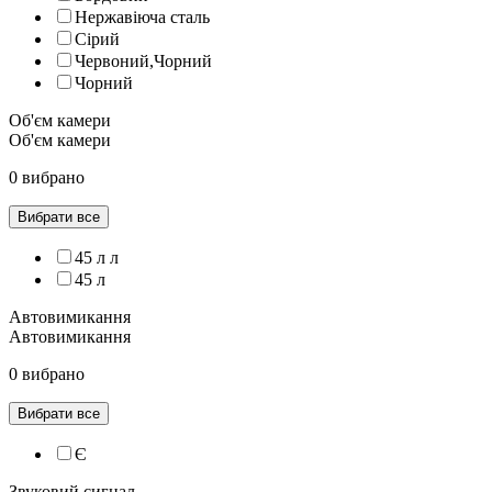
Нержавіюча сталь
Сірий
Червоний,Чорний
Чорний
Об'єм камери
Об'єм камери
0 вибрано
Вибрати все
45 л л
45 л
Автовимикання
Автовимикання
0 вибрано
Вибрати все
Є
Звуковий сигнал