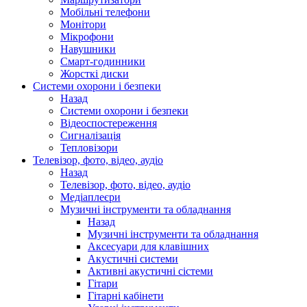
Мобільні телефони
Монітори
Мікрофони
Навушники
Смарт-годинники
Жорсткі диски
Системи охорони і безпеки
Назад
Системи охорони і безпеки
Відеоспостереження
Сигналізація
Тепловізори
Телевізор, фото, відео, аудіо
Назад
Телевізор, фото, відео, аудіо
Медіаплеєри
Музичні інструменти та обладнання
Назад
Музичні інструменти та обладнання
Аксесуари для клавішних
Акустичні системи
Активні акустичні сістеми
Гітари
Гітарні кабінети