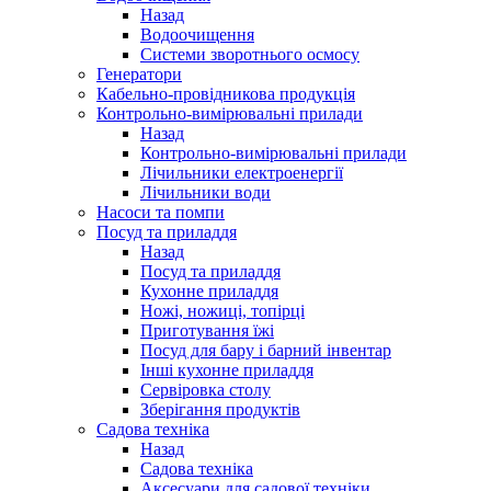
Назад
Водоочищення
Системи зворотнього осмосу
Генератори
Кабельно-провідникова продукція
Контрольно-вимірювальні прилади
Назад
Контрольно-вимірювальні прилади
Лічильники електроенергії
Лічильники води
Насоси та помпи
Посуд та приладдя
Назад
Посуд та приладдя
Кухонне приладдя
Ножі, ножиці, топірці
Приготування їжі
Посуд для бару і барний інвентар
Інші кухонне приладдя
Сервіровка столу
Зберігання продуктів
Садова техніка
Назад
Садова техніка
Аксесуари для садової техніки