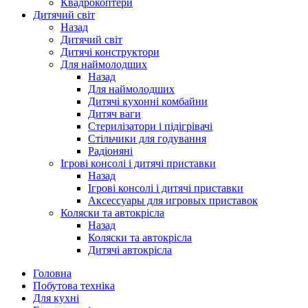
Квадрокоптери
Дитячий світ
Назад
Дитячий світ
Дитячі конструктори
Для наймолодших
Назад
Для наймолодших
Дитячі кухонні комбайни
Дитяч ваги
Стерилізатори і підігрівачі
Стільчики для годування
Радіоняні
Ігрові консолі і дитячі приставки
Назад
Ігрові консолі і дитячі приставки
Аксессуары для игровых приставок
Коляски та автокрісла
Назад
Коляски та автокрісла
Дитячі автокрісла
Головна
Побутова техніка
Для кухні