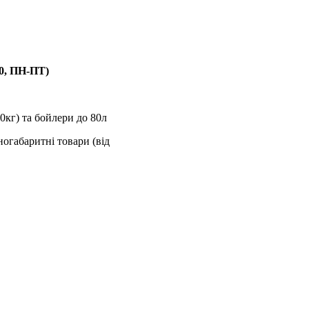
00, ПН-ПТ)
0кг) та бойлери до 80л
ногабаритні товари (від