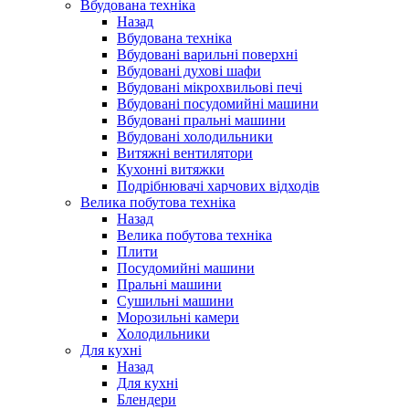
Вбудована техніка
Назад
Вбудована техніка
Вбудовані варильні поверхні
Вбудовані духові шафи
Вбудовані мікрохвильові печі
Вбудовані посудомийні машини
Вбудовані пральні машини
Вбудовані холодильники
Витяжні вентилятори
Кухонні витяжки
Подрібнювачі харчових відходів
Велика побутова техніка
Назад
Велика побутова техніка
Плити
Посудомийні машини
Пральні машини
Сушильні машини
Морозильні камери
Холодильники
Для кухні
Назад
Для кухні
Блендери