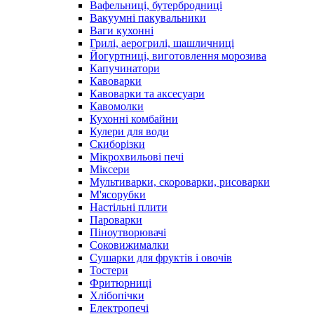
Вафельниці, бутербродниці
Вакуумні пакувальники
Ваги кухонні
Грилі, аерогрилі, шашличниці
Йогуртниці, виготовлення морозива
Капучинатори
Кавоварки
Кавоварки та аксесуари
Кавомолки
Кухонні комбайни
Кулери для води
Скиборізки
Мікрохвильові печі
Міксери
Мультиварки, скороварки, рисоварки
М'ясорубки
Настільні плити
Пароварки
Піноутворювачі
Соковижималки
Сушарки для фруктів і овочів
Тостери
Фритюрниці
Хлібопічки
Електропечі