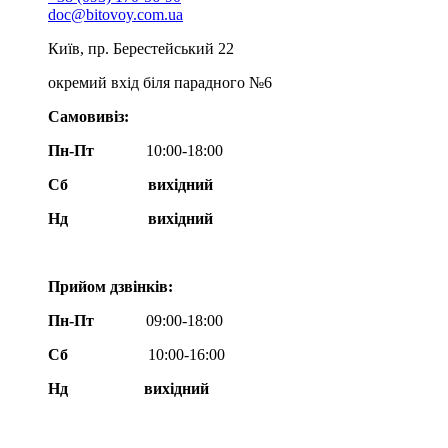
doc@bitovoy.com.ua
Київ, пр. Берестейський 22
окремий вхід біля парадного №6
Самовивіз:
Пн-Пт
10:00-18:00
Сб
вихідний
Нд
вихідний
Прийом дзвінків:
Пн-Пт
09:00-18:00
Сб
10:00-16:00
Нд вихідний