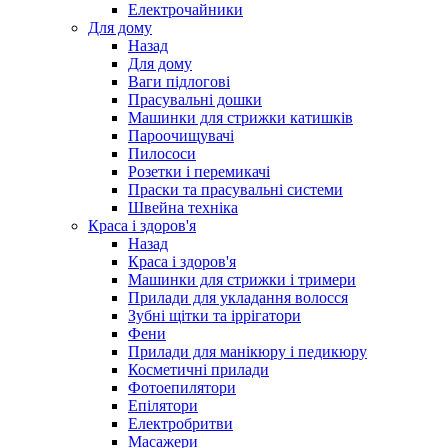
Електрочайники
Для дому
Назад
Для дому
Ваги підлогові
Прасувальні дошки
Машинки для стрижки катишків
Пароочищувачі
Пилососи
Розетки і перемикачі
Праски та прасувальні системи
Швейна техніка
Краса і здоров'я
Назад
Краса і здоров'я
Машинки для стрижки і тримери
Прилади для укладання волосся
Зубні щітки та іррігатори
Фени
Прилади для манікюру і педикюру
Косметичні прилади
Фотоепилятори
Епілятори
Електробритви
Масажери