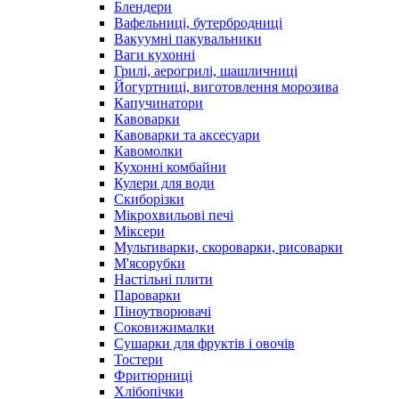
Блендери
Вафельниці, бутербродниці
Вакуумні пакувальники
Ваги кухонні
Грилі, аерогрилі, шашличниці
Йогуртниці, виготовлення морозива
Капучинатори
Кавоварки
Кавоварки та аксесуари
Кавомолки
Кухонні комбайни
Кулери для води
Скиборізки
Мікрохвильові печі
Міксери
Мультиварки, скороварки, рисоварки
М'ясорубки
Настільні плити
Пароварки
Піноутворювачі
Соковижималки
Сушарки для фруктів і овочів
Тостери
Фритюрниці
Хлібопічки