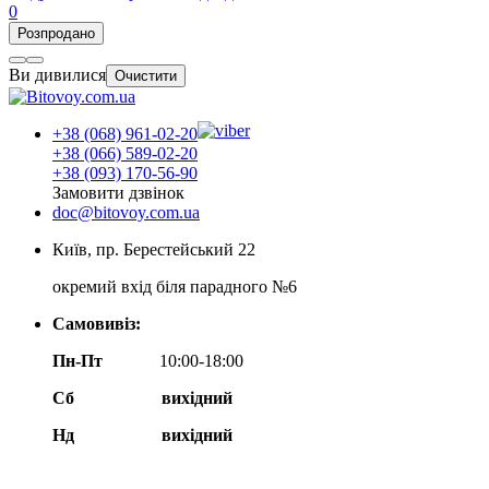
0
Розпродано
Ви дивилися
Очистити
+38 (068) 961-02-20
+38 (066) 589-02-20
+38 (093) 170-56-90
Замовити дзвінок
doc@bitovoy.com.ua
Київ, пр. Берестейський 22
окремий вхід біля парадного №6
Самовивіз:
Пн-Пт
10:00-18:00
Сб
вихідний
Нд
вихідний