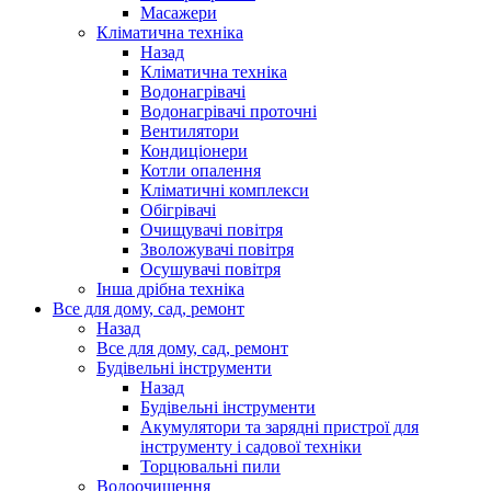
Масажери
Кліматична техніка
Назад
Кліматична техніка
Водонагрівачі
Водонагрівачі проточні
Вентилятори
Кондиціонери
Котли опалення
Кліматичні комплекси
Обігрівачі
Очищувачі повітря
Зволожувачі повітря
Осушувачі повітря
Інша дрібна техніка
Все для дому, сад, ремонт
Назад
Все для дому, сад, ремонт
Будівельні інструменти
Назад
Будівельні інструменти
Акумулятори та зарядні пристрої для
інструменту і садової техніки
Торцювальні пили
Водоочищення