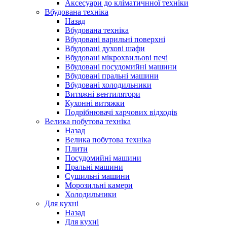
Аксесуари до кліматичнної техніки
Вбудована техніка
Назад
Вбудована техніка
Вбудовані варильні поверхні
Вбудовані духові шафи
Вбудовані мікрохвильові печі
Вбудовані посудомийні машини
Вбудовані пральні машини
Вбудовані холодильники
Витяжні вентилятори
Кухонні витяжки
Подрібнювачі харчових відходів
Велика побутова техніка
Назад
Велика побутова техніка
Плити
Посудомийні машини
Пральні машини
Сушильні машини
Морозильні камери
Холодильники
Для кухні
Назад
Для кухні