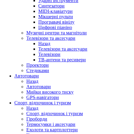
Ударні інструменти
Синтезатори
MIDI-клавіатури
Мікшерні пульти
Програвачі вінілу
Цифрові піаніно
Музичні центри та магнітоли
Телевізори та аксесуари
Назад
Телевізори та аксесуари
Телевізори
ТВ-антени та ресивери
Проектори
Стедиками
Автотовари
Назад
Автотовари
Мийки високого тиску
GPS-навігатори
Спорт, відпочинок і туризм
Назад
Спорт, відпочинок і туризм
Гіроборди
Термосумки і аксесуари
Ехолоти та картплоттери