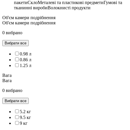
пакетиСклоМеталеві та пластикові предметиГумові та
тканинні виробиВолокнисті продукти
Об'єм камери подрібнення
Об'єм камери подрібнення
0 вибрано
Вибрати все
0.98 л
0.86 л
1.25 л
Вага
Вага
0 вибрано
Вибрати все
5.2 кг
9.5 кг
9 кг