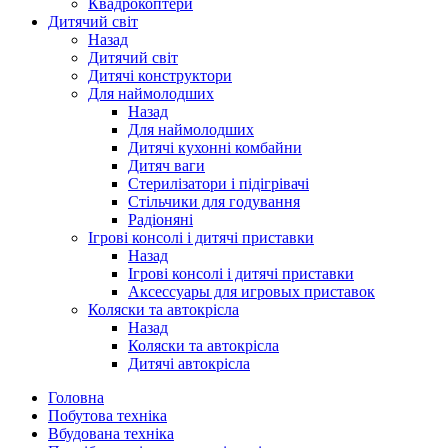
Квадрокоптери
Дитячий світ
Назад
Дитячий світ
Дитячі конструктори
Для наймолодших
Назад
Для наймолодших
Дитячі кухонні комбайни
Дитяч ваги
Стерилізатори і підігрівачі
Стільчики для годування
Радіоняні
Ігрові консолі і дитячі приставки
Назад
Ігрові консолі і дитячі приставки
Аксессуары для игровых приставок
Коляски та автокрісла
Назад
Коляски та автокрісла
Дитячі автокрісла
Головна
Побутова техніка
Вбудована техніка