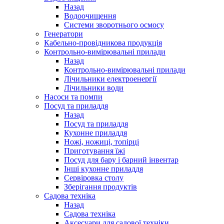
Назад
Водоочищення
Системи зворотнього осмосу
Генератори
Кабельно-провідникова продукція
Контрольно-вимірювальні прилади
Назад
Контрольно-вимірювальні прилади
Лічильники електроенергії
Лічильники води
Насоси та помпи
Посуд та приладдя
Назад
Посуд та приладдя
Кухонне приладдя
Ножі, ножиці, топірці
Приготування їжі
Посуд для бару і барний інвентар
Інші кухонне приладдя
Сервіровка столу
Зберігання продуктів
Садова техніка
Назад
Садова техніка
Аксесуари для садової техніки