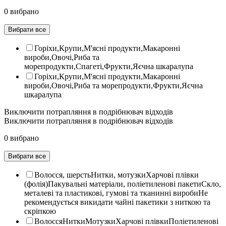
0 вибрано
Вибрати все
Горіхи,Крупи,М'ясні продукти,Макаронні
вироби,Овочі,Риба та
морепродукти,Спагеті,Фрукти,Яєчна шкаралупа
Горіхи,Крупи,М'ясні продукти,Макаронні
вироби,Овочі,Риба та морепродукти,Фрукти,Яєчна
шкаралупа
Виключити потрапляння в подрібнювач відходів
Виключити потрапляння в подрібнювач відходів
0 вибрано
Вибрати все
Волосся, шерстьНитки, мотузкиХарчові плівки
(фолія)Пакувальні матеріали, поліетиленові пакетиСкло,
металеві та пластикові, гумові та тканинні виробиНе
рекомендується викидати чайні пакетики з ниткою та
скріпкою
ВолоссяНиткиМотузкиХарчові плівкиПоліетиленові