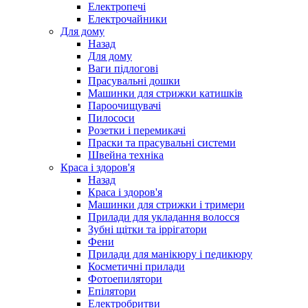
Електропечі
Електрочайники
Для дому
Назад
Для дому
Ваги підлогові
Прасувальні дошки
Машинки для стрижки катишків
Пароочищувачі
Пилососи
Розетки і перемикачі
Праски та прасувальні системи
Швейна техніка
Краса і здоров'я
Назад
Краса і здоров'я
Машинки для стрижки і тримери
Прилади для укладання волосся
Зубні щітки та іррігатори
Фени
Прилади для манікюру і педикюру
Косметичні прилади
Фотоепилятори
Епілятори
Електробритви