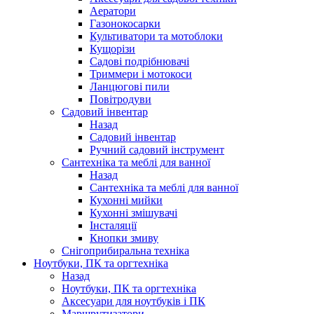
Аератори
Газонокосарки
Культиватори та мотоблоки
Кущорізи
Садові подрібнювачі
Триммери і мотокоси
Ланцюгові пили
Повітродуви
Садовий інвентар
Назад
Садовий інвентар
Ручний садовий інструмент
Сантехніка та меблі для ванної
Назад
Сантехніка та меблі для ванної
Кухонні мийки
Кухонні змішувачі
Інсталяції
Кнопки змиву
Снігоприбиральна техніка
Ноутбуки, ПК та оргтехніка
Назад
Ноутбуки, ПК та оргтехніка
Аксесуари для ноутбуків і ПК
Маршрутизатори