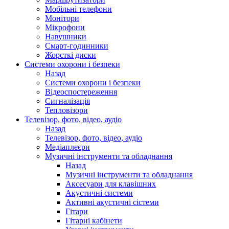
Мобільні телефони
Монітори
Мікрофони
Навушники
Смарт-годинники
Жорсткі диски
Системи охорони і безпеки
Назад
Системи охорони і безпеки
Відеоспостереження
Сигналізація
Тепловізори
Телевізор, фото, відео, аудіо
Назад
Телевізор, фото, відео, аудіо
Медіаплеєри
Музичні інструменти та обладнання
Назад
Музичні інструменти та обладнання
Аксесуари для клавішних
Акустичні системи
Активні акустичні сістеми
Гітари
Гітарні кабінети