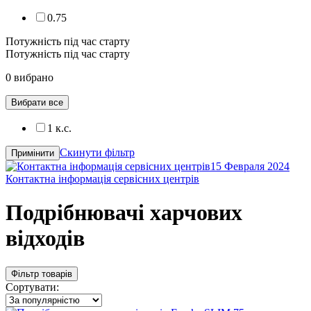
0.75
Потужність під час старту
Потужність під час старту
0 вибрано
Вибрати все
1 к.с.
Скинути фільтр
Примінити
15 Февраля 2024
Контактна інформація сервісних центрів
Подрібнювачі харчових
відходів
Фільтр товарів
Сортувати: