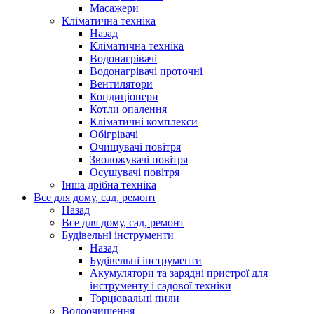
Масажери
Кліматична техніка
Назад
Кліматична техніка
Водонагрівачі
Водонагрівачі проточні
Вентилятори
Кондиціонери
Котли опалення
Кліматичні комплекси
Обігрівачі
Очищувачі повітря
Зволожувачі повітря
Осушувачі повітря
Інша дрібна техніка
Все для дому, сад, ремонт
Назад
Все для дому, сад, ремонт
Будівельні інструменти
Назад
Будівельні інструменти
Акумулятори та зарядні пристрої для
інструменту і садової техніки
Торцювальні пили
Водоочищення