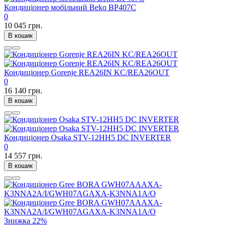
Кондиціонер мобільний Beko BP407C
0
10 045 грн.
В кошик
Кондиціонер Gorenje REA26IN KC/REA26OUT
0
16 140 грн.
В кошик
Кондиціонер Osaka STV-12HH5 DC INVERTER
0
14 557 грн.
В кошик
Знижка
22%