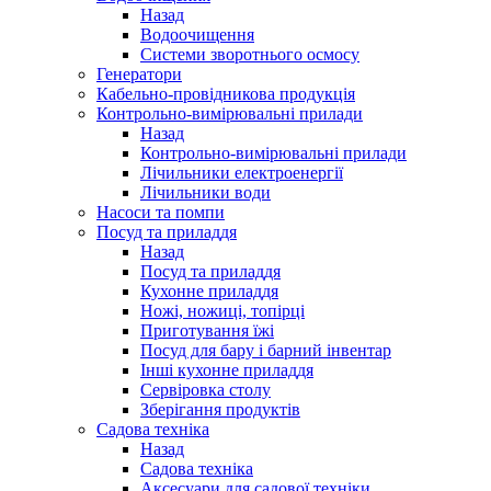
Назад
Водоочищення
Системи зворотнього осмосу
Генератори
Кабельно-провідникова продукція
Контрольно-вимірювальні прилади
Назад
Контрольно-вимірювальні прилади
Лічильники електроенергії
Лічильники води
Насоси та помпи
Посуд та приладдя
Назад
Посуд та приладдя
Кухонне приладдя
Ножі, ножиці, топірці
Приготування їжі
Посуд для бару і барний інвентар
Інші кухонне приладдя
Сервіровка столу
Зберігання продуктів
Садова техніка
Назад
Садова техніка
Аксесуари для садової техніки