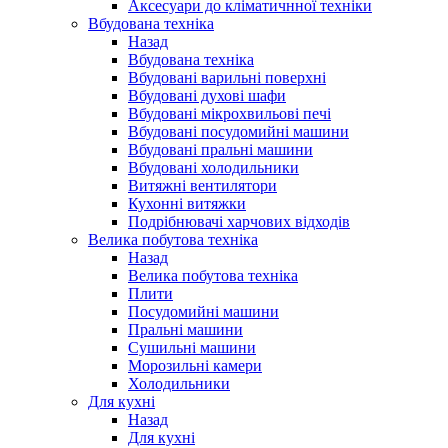
Аксесуари до кліматичнної техніки
Вбудована техніка
Назад
Вбудована техніка
Вбудовані варильні поверхні
Вбудовані духові шафи
Вбудовані мікрохвильові печі
Вбудовані посудомийні машини
Вбудовані пральні машини
Вбудовані холодильники
Витяжні вентилятори
Кухонні витяжки
Подрібнювачі харчових відходів
Велика побутова техніка
Назад
Велика побутова техніка
Плити
Посудомийні машини
Пральні машини
Сушильні машини
Морозильні камери
Холодильники
Для кухні
Назад
Для кухні