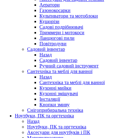
Аератори
Газонокосарки
Культиватори та мотоблоки
Кущорізи
Садові подрібнювачі
Триммери і мотокоси
Ланцюгові пили
Повітродуви
Садовий інвентар
Назад
Садовий інвентар
Ручний садовий інструмент
Сантехніка та меблі для ванної
Назад
Сантехніка та меблі для ванної
Кухонні мийки
Кухонні змішувачі
Інсталяції
Кнопки змиву
Снігоприбиральна техніка
Ноутбуки, ПК та оргтехніка
Назад
Ноутбуки, ПК та оргтехніка
Аксесуари для ноутбуків і ПК
Маршрутизатори