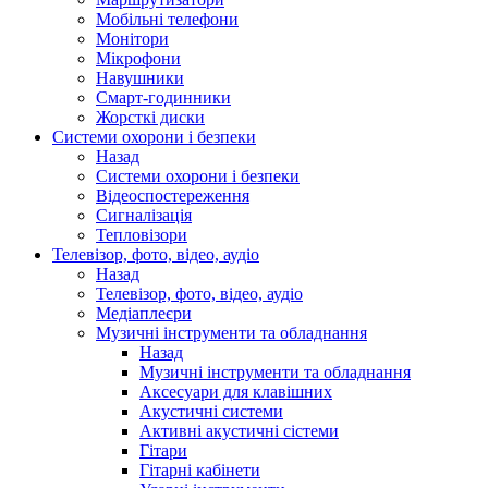
Мобільні телефони
Монітори
Мікрофони
Навушники
Смарт-годинники
Жорсткі диски
Системи охорони і безпеки
Назад
Системи охорони і безпеки
Відеоспостереження
Сигналізація
Тепловізори
Телевізор, фото, відео, аудіо
Назад
Телевізор, фото, відео, аудіо
Медіаплеєри
Музичні інструменти та обладнання
Назад
Музичні інструменти та обладнання
Аксесуари для клавішних
Акустичні системи
Активні акустичні сістеми
Гітари
Гітарні кабінети