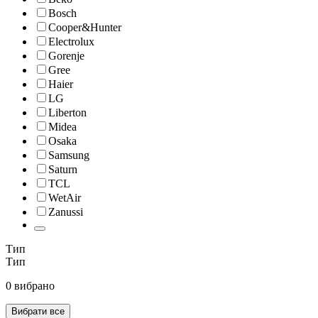
Bosch
Cooper&Hunter
Electrolux
Gorenje
Gree
Haier
LG
Liberton
Midea
Osaka
Samsung
Saturn
TCL
WetAir
Zanussi
Тип
Тип
0 вибрано
Вибрати все