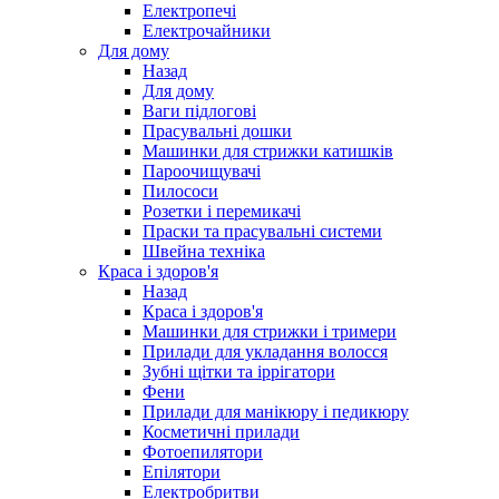
Електропечі
Електрочайники
Для дому
Назад
Для дому
Ваги підлогові
Прасувальні дошки
Машинки для стрижки катишків
Пароочищувачі
Пилососи
Розетки і перемикачі
Праски та прасувальні системи
Швейна техніка
Краса і здоров'я
Назад
Краса і здоров'я
Машинки для стрижки і тримери
Прилади для укладання волосся
Зубні щітки та іррігатори
Фени
Прилади для манікюру і педикюру
Косметичні прилади
Фотоепилятори
Епілятори
Електробритви