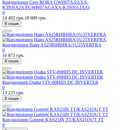
Кондиціонер Gree BORA GWH07AAAXA-
K3NNA2A/I/GWH07AGAXA-K3NNA1A/O
0
14 492 грн.
18 600 грн.
В кошик
Кондиціонер Haier AS25RHBHRA/1U25YERFRA
0
16 873 грн.
В кошик
Кондиціонер Osaka STV-09HH5 DC INVERTER
0
13 225 грн.
В кошик
Кондиціонер Gorenje KAS21IN TT/KAS21OUT TT
0