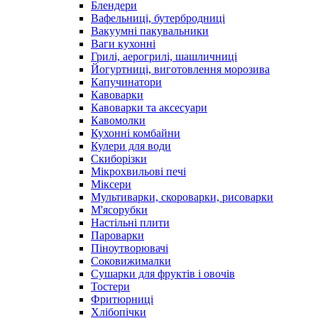
Блендери
Вафельниці, бутербродниці
Вакуумні пакувальники
Ваги кухонні
Грилі, аерогрилі, шашличниці
Йогуртниці, виготовлення морозива
Капучинатори
Кавоварки
Кавоварки та аксесуари
Кавомолки
Кухонні комбайни
Кулери для води
Скиборізки
Мікрохвильові печі
Міксери
Мультиварки, скороварки, рисоварки
М'ясорубки
Настільні плити
Пароварки
Піноутворювачі
Соковижималки
Сушарки для фруктів і овочів
Тостери
Фритюрниці
Хлібопічки