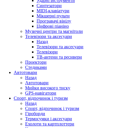
Ударні інструменти
Синтезатори
MIDI-клавіатури
Мікшерні пульти
Програвачі вінілу
Цифрові піаніно
Музичні центри та магнітоли
Телевізори та аксесуари
Назад
Телевізори та аксесуари
Телевізори
ТВ-антени та ресивери
Проектори
Стедиками
Автотовари
Назад
Автотовари
Мийки високого тиску
GPS-навігатори
Спорт, відпочинок і туризм
Назад
Спорт, відпочинок і туризм
Гіроборди
Термосумки і аксесуари
Ехолоти та картплоттери