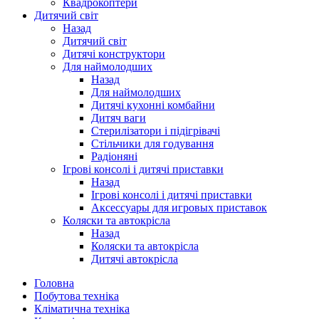
Квадрокоптери
Дитячий світ
Назад
Дитячий світ
Дитячі конструктори
Для наймолодших
Назад
Для наймолодших
Дитячі кухонні комбайни
Дитяч ваги
Стерилізатори і підігрівачі
Стільчики для годування
Радіоняні
Ігрові консолі і дитячі приставки
Назад
Ігрові консолі і дитячі приставки
Аксессуары для игровых приставок
Коляски та автокрісла
Назад
Коляски та автокрісла
Дитячі автокрісла
Головна
Побутова техніка
Кліматична техніка