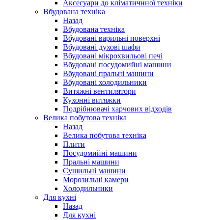
Аксесуари до кліматичнної техніки
Вбудована техніка
Назад
Вбудована техніка
Вбудовані варильні поверхні
Вбудовані духові шафи
Вбудовані мікрохвильові печі
Вбудовані посудомийні машини
Вбудовані пральні машини
Вбудовані холодильники
Витяжні вентилятори
Кухонні витяжки
Подрібнювачі харчових відходів
Велика побутова техніка
Назад
Велика побутова техніка
Плити
Посудомийні машини
Пральні машини
Сушильні машини
Морозильні камери
Холодильники
Для кухні
Назад
Для кухні