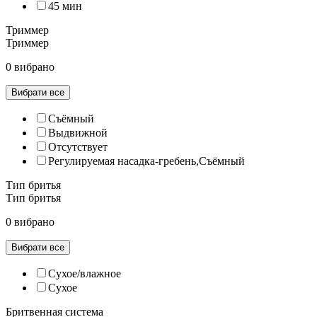
45 мин
Триммер
Триммер
0 вибрано
Вибрати все
Съёмный
Выдвижной
Отсутствует
Регулируемая насадка-гребень,Съёмный
Тип бритья
Тип бритья
0 вибрано
Вибрати все
Сухое/влажное
Сухое
Бритвенная система