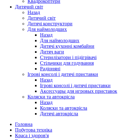
Квадрокоптери
Дитячий світ
Назад
Дитячий світ
Дитячі конструктори
Для наймолодших
Назад
Для наймолодших
Дитячі кухонні комбайни
Дитяч ваги
Стерилізатори і підігрівачі
Стільчики для годування
Радіоняні
Ігрові консолі і дитячі приставки
Назад
Ігрові консолі і дитячі приставки
Аксессуары для игровых приставок
Коляски та автокрісла
Назад
Коляски та автокрісла
Дитячі автокрісла
Головна
Побутова техніка
Краса і здоров'я