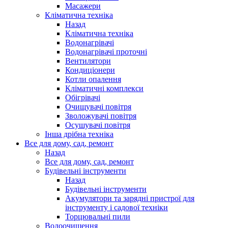
Масажери
Кліматична техніка
Назад
Кліматична техніка
Водонагрівачі
Водонагрівачі проточні
Вентилятори
Кондиціонери
Котли опалення
Кліматичні комплекси
Обігрівачі
Очищувачі повітря
Зволожувачі повітря
Осушувачі повітря
Інша дрібна техніка
Все для дому, сад, ремонт
Назад
Все для дому, сад, ремонт
Будівельні інструменти
Назад
Будівельні інструменти
Акумулятори та зарядні пристрої для
інструменту і садової техніки
Торцювальні пили
Водоочищення