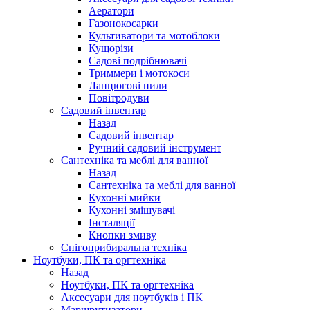
Аератори
Газонокосарки
Культиватори та мотоблоки
Кущорізи
Садові подрібнювачі
Триммери і мотокоси
Ланцюгові пили
Повітродуви
Садовий інвентар
Назад
Садовий інвентар
Ручний садовий інструмент
Сантехніка та меблі для ванної
Назад
Сантехніка та меблі для ванної
Кухонні мийки
Кухонні змішувачі
Інсталяції
Кнопки змиву
Снігоприбиральна техніка
Ноутбуки, ПК та оргтехніка
Назад
Ноутбуки, ПК та оргтехніка
Аксесуари для ноутбуків і ПК
Маршрутизатори