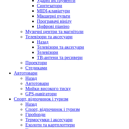
Ударні інструменти
Синтезатори
MIDI-клавіатури
Мікшерні пульти
Програвачі вінілу
Цифрові піаніно
Музичні центри та магнітоли
Телевізори та аксесуари
Назад
Телевізори та аксесуари
Телевізори
ТВ-антени та ресивери
Проектори
Стедиками
Автотовари
Назад
Автотовари
Мийки високого тиску
GPS-навігатори
Спорт, відпочинок і туризм
Назад
Спорт, відпочинок і туризм
Гіроборди
Термосумки і аксесуари
Ехолоти та картплоттери