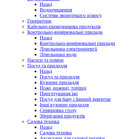
Назад
Водоочищення
Системи зворотнього осмосу
Генератори
Кабельно-провідникова продукція
Контрольно-вимірювальні прилади
Назад
Контрольно-вимірювальні прилади
Лічильники електроенергії
Лічильники води
Насоси та помпи
Посуд та приладдя
Назад
Посуд та приладдя
Кухонне приладдя
Ножі, ножиці, топірці
Приготування їжі
Посуд для бару і барний інвентар
Інші кухонне приладдя
Сервіровка столу
Зберігання продуктів
Садова техніка
Назад
Садова техніка
Аксесуари для садової техніки