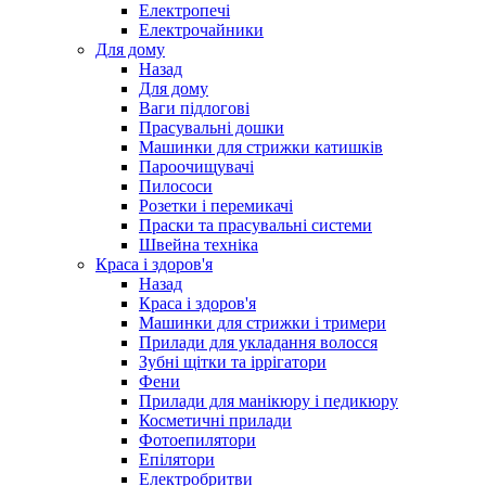
Електропечі
Електрочайники
Для дому
Назад
Для дому
Ваги підлогові
Прасувальні дошки
Машинки для стрижки катишків
Пароочищувачі
Пилососи
Розетки і перемикачі
Праски та прасувальні системи
Швейна техніка
Краса і здоров'я
Назад
Краса і здоров'я
Машинки для стрижки і тримери
Прилади для укладання волосся
Зубні щітки та іррігатори
Фени
Прилади для манікюру і педикюру
Косметичні прилади
Фотоепилятори
Епілятори
Електробритви