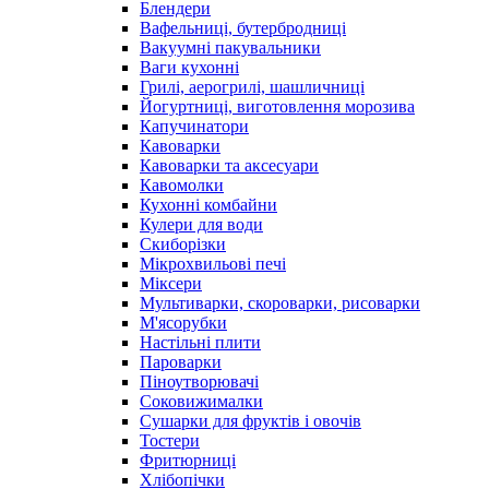
Блендери
Вафельниці, бутербродниці
Вакуумні пакувальники
Ваги кухонні
Грилі, аерогрилі, шашличниці
Йогуртниці, виготовлення морозива
Капучинатори
Кавоварки
Кавоварки та аксесуари
Кавомолки
Кухонні комбайни
Кулери для води
Скиборізки
Мікрохвильові печі
Міксери
Мультиварки, скороварки, рисоварки
М'ясорубки
Настільні плити
Пароварки
Піноутворювачі
Соковижималки
Сушарки для фруктів і овочів
Тостери
Фритюрниці
Хлібопічки