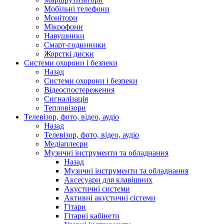
Мобільні телефони
Монітори
Мікрофони
Навушники
Смарт-годинники
Жорсткі диски
Системи охорони і безпеки
Назад
Системи охорони і безпеки
Відеоспостереження
Сигналізація
Тепловізори
Телевізор, фото, відео, аудіо
Назад
Телевізор, фото, відео, аудіо
Медіаплеєри
Музичні інструменти та обладнання
Назад
Музичні інструменти та обладнання
Аксесуари для клавішних
Акустичні системи
Активні акустичні сістеми
Гітари
Гітарні кабінети