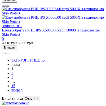
В кошик
Знижка
18%
Електробритва PHILIPS X5006/00 серії 5000Х з технологією
Skin Protect
0
4 110 грн.
5 000 грн.
В кошик
ЗАГРУЗИТИ ЩЕ 15
назад
1
2
3
…
15
вперед
Ви дивилися
Очистити