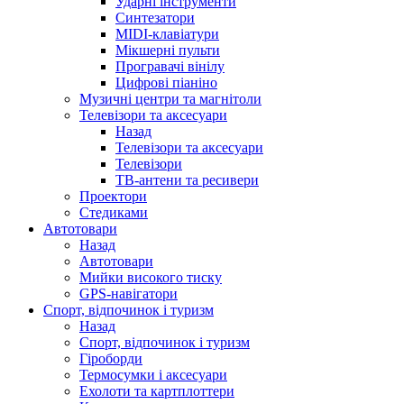
Ударні інструменти
Синтезатори
MIDI-клавіатури
Мікшерні пульти
Програвачі вінілу
Цифрові піаніно
Музичні центри та магнітоли
Телевізори та аксесуари
Назад
Телевізори та аксесуари
Телевізори
ТВ-антени та ресивери
Проектори
Стедиками
Автотовари
Назад
Автотовари
Мийки високого тиску
GPS-навігатори
Спорт, відпочинок і туризм
Назад
Спорт, відпочинок і туризм
Гіроборди
Термосумки і аксесуари
Ехолоти та картплоттери