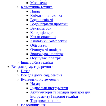
Масажери
Кліматична техніка
Назад
Кліматична техніка
Водонагрівачі
Водонагрівачі проточні
Вентилятори
Кондиціонери
Котли опалення
Кліматичні комплекси
Обігрівачі
Очищувачі повітря
Зволожувачі повітря
Осушувачі повітря
Інша дрібна техніка
Все для дому, сад, ремонт
Назад
Все для дому, сад, ремонт
Будівельні інструменти
Назад
Будівельні інструменти
Акумулятори та зарядні пристрої для
інструменту і садової техніки
Торцювальні пили
Водоочищення