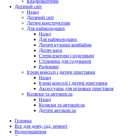
Квадрокоптери
Дитячий світ
Назад
Дитячий світ
Дитячі конструктори
Для наймолодших
Назад
Для наймолодших
Дитячі кухонні комбайни
Дитяч ваги
Стерилізатори і підігрівачі
Стільчики для годування
Радіоняні
Ігрові консолі і дитячі приставки
Назад
Ігрові консолі і дитячі приставки
Аксессуары для игровых приставок
Коляски та автокрісла
Назад
Коляски та автокрісла
Дитячі автокрісла
Головна
Все для дому, сад, ремонт
Водоочищення