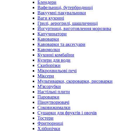
Блендери
Вафельниці, бутербродниці
Вакуумні пакувальники
Ваги кухонні
Грилі, аерогрилі, шашличниці
Йогуртниці, виготовлення морозива
Капучинатори
Кавоварки
Кавоварки та аксесуари
Кавомолки
Кухонні комбайни
Кулери для води
Скиборізки
Мікрохвильові печі
Міксери
Мультиварки, скороварки, рисоварки
М'ясорубки
Настільні плити
Пароварки
Піноутворювачі
Соковижималки
Сушарки для фруктів і овочів
Тостери
Фритюрниці
Хлібопічки