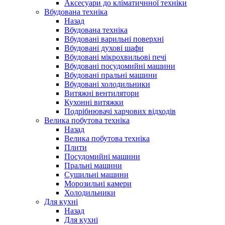
Аксесуари до кліматичнної техніки
Вбудована техніка
Назад
Вбудована техніка
Вбудовані варильні поверхні
Вбудовані духові шафи
Вбудовані мікрохвильові печі
Вбудовані посудомийні машини
Вбудовані пральні машини
Вбудовані холодильники
Витяжні вентилятори
Кухонні витяжки
Подрібнювачі харчових відходів
Велика побутова техніка
Назад
Велика побутова техніка
Плити
Посудомийні машини
Пральні машини
Сушильні машини
Морозильні камери
Холодильники
Для кухні
Назад
Для кухні