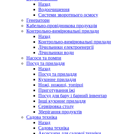
Назад
Водоочищення
Системи зворотнього осмосу
Генератори
Кабельно-провідникова продукція
Контрольно-вимірювальні прилади
Назад
Контрольно-вимірювальні прилади
Лічильники електроенергії
Лічильники води
Насоси та помпи
Посуд та приладдя
Назад
Посуд та приладдя
Кухонне приладдя
Ножі, ножиці, топірці
Приготування їжі
Посуд для бару і барний інвентар
Інші кухонне приладдя
Сервіровка столу
Зберігання продуктів
Садова техніка
Назад
Садова техніка
Аксесуари для садової техніки