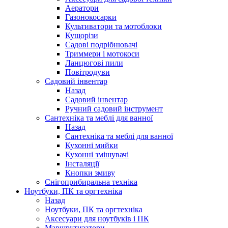
Аератори
Газонокосарки
Культиватори та мотоблоки
Кущорізи
Садові подрібнювачі
Триммери і мотокоси
Ланцюгові пили
Повітродуви
Садовий інвентар
Назад
Садовий інвентар
Ручний садовий інструмент
Сантехніка та меблі для ванної
Назад
Сантехніка та меблі для ванної
Кухонні мийки
Кухонні змішувачі
Інсталяції
Кнопки змиву
Снігоприбиральна техніка
Ноутбуки, ПК та оргтехніка
Назад
Ноутбуки, ПК та оргтехніка
Аксесуари для ноутбуків і ПК
Маршрутизатори