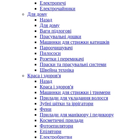
Електропечі
Електрочайники
Для дому
Назад
Для дому
Ваги підлогові
Прасувальні дошки
Машинки для стрижки катишків
Пароочищувачі
Пилососи
Розетки і перемикачі
Праски та прасувальні системи
Швейна техніка
Краса і здоров'я
Назад
Краса і здоров'я
Машинки для стрижки і тримери
Прилади для укладання волосся
Зубні щітки та іррігатори
Фени
Прилади для манікюру і педикюру
Косметичні прилади
Фотоепилятори
Епілятори
Електробритви