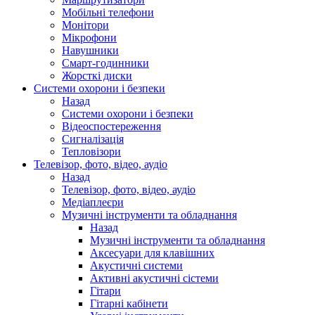
Мобільні телефони
Монітори
Мікрофони
Навушники
Смарт-годинники
Жорсткі диски
Системи охорони і безпеки
Назад
Системи охорони і безпеки
Відеоспостереження
Сигналізація
Тепловізори
Телевізор, фото, відео, аудіо
Назад
Телевізор, фото, відео, аудіо
Медіаплеєри
Музичні інструменти та обладнання
Назад
Музичні інструменти та обладнання
Аксесуари для клавішних
Акустичні системи
Активні акустичні сістеми
Гітари
Гітарні кабінети