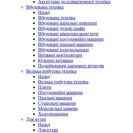
Аксесуари до кліматичнної техніки
Вбудована техніка
Назад
Вбудована техніка
Вбудовані варильні поверхні
Вбудовані духові шафи
Вбудовані мікрохвильові печі
Вбудовані посудомийні машини
Вбудовані пральні машини
Вбудовані холодильники
Витяжні вентилятори
Кухонні витяжки
Подрібнювачі харчових відходів
Велика побутова техніка
Назад
Велика побутова техніка
Плити
Посудомийні машини
Пральні машини
Сушильні машини
Морозильні камери
Холодильники
Для кухні
Назад
Для кухні