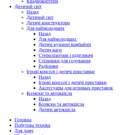
Квадрокоптери
Дитячий світ
Назад
Дитячий світ
Дитячі конструктори
Для наймолодших
Назад
Для наймолодших
Дитячі кухонні комбайни
Дитяч ваги
Стерилізатори і підігрівачі
Стільчики для годування
Радіоняні
Ігрові консолі і дитячі приставки
Назад
Ігрові консолі і дитячі приставки
Аксессуары для игровых приставок
Коляски та автокрісла
Назад
Коляски та автокрісла
Дитячі автокрісла
Головна
Побутова техніка
Для дому