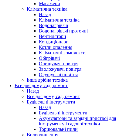
Масажери
Кліматична техніка
Назад
Кліматична техніка
Водонагрівачі
Водонагрівачі проточні
Вентилятори
Кондиціонери
Котли опалення
Кліматичні комплекси
Обігрівачі
Очищувачі повітря
Зволожувачі повітря
Осушувачі повітря
Інша дрібна техніка
Все для дому, сад, ремонт
Назад
Все для дому, сад, ремонт
Будівельні інструменти
Назад
Будівельні інструменти
Акумулятори та зарядні пристрої для
інструменту і садової техніки
Торцювальні пили
Водоочищення