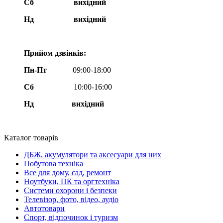
Сб
вихідний
Нд
вихідний
Прийом дзвінків:
Пн-Пт
09:00-18:00
Сб
10:00-16:00
Нд вихідний
Каталог товарів
ДБЖ, акумулятори та аксесуари для них
Побутова техніка
Все для дому, сад, ремонт
Ноутбуки, ПК та оргтехніка
Системи охорони і безпеки
Телевізор, фото, відео, аудіо
Автотовари
Спорт, відпочинок і туризм