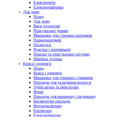
Електропечі
Електрочайники
Для дому
Назад
Для дому
Ваги підлогові
Прасувальні дошки
Машинки для стрижки катишків
Пароочищувачі
Пилососи
Розетки і перемикачі
Праски та прасувальні системи
Швейна техніка
Краса і здоров'я
Назад
Краса і здоров'я
Машинки для стрижки і тримери
Прилади для укладання волосся
Зубні щітки та іррігатори
Фени
Прилади для манікюру і педикюру
Косметичні прилади
Фотоепилятори
Епілятори
Електробритви