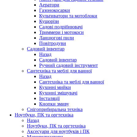
Аератори
Газонокосарки
Культиватори та мотоблоки
Кущорізи
Садові подрібнювачі
Триммери і мотокоси
Ланцюгові пили
Повітродуви
Садовий інвентар
Назад
Садовий інвентар
Ручний садовий інструмент
Сантехніка та меблі для ванної
Назад
Сантехніка та меблі для ванної
Кухонні мийки
Кухонні змішувачі
Інсталяції
Кнопки змиву
Снігоприбиральна техніка
Ноутбуки, ПК та оргтехніка
Назад
Ноутбуки, ПК та оргтехніка
Аксесуари для ноутбуків і ПК
Маршрутизатори