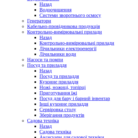
Назад
Водоочищення
Системи зворотнього осмосу
Генератори
Кабельно-провідникова продукція
Контрольно-вимірювальні прилади
Назад
Контрольно-вимірювальні прилади
Лічильники електроенергії
Лічильники води
Насоси та помпи
Посуд та приладдя
Назад
Посуд та приладдя
Кухонне приладдя
Ножі, ножиці, топірці
Приготування їжі
Посуд для бару і барний інвентар
Інші кухонне приладдя
Сервіровка столу
Зберігання продуктів
Садова техніка
Назад
Садова техніка
Аксесуари для садової техніки