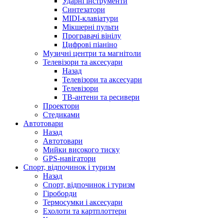
Ударні інструменти
Синтезатори
MIDI-клавіатури
Мікшерні пульти
Програвачі вінілу
Цифрові піаніно
Музичні центри та магнітоли
Телевізори та аксесуари
Назад
Телевізори та аксесуари
Телевізори
ТВ-антени та ресивери
Проектори
Стедиками
Автотовари
Назад
Автотовари
Мийки високого тиску
GPS-навігатори
Спорт, відпочинок і туризм
Назад
Спорт, відпочинок і туризм
Гіроборди
Термосумки і аксесуари
Ехолоти та картплоттери