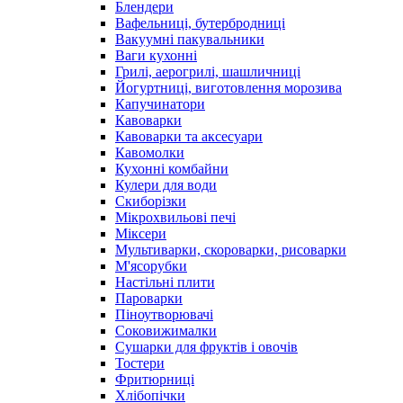
Блендери
Вафельниці, бутербродниці
Вакуумні пакувальники
Ваги кухонні
Грилі, аерогрилі, шашличниці
Йогуртниці, виготовлення морозива
Капучинатори
Кавоварки
Кавоварки та аксесуари
Кавомолки
Кухонні комбайни
Кулери для води
Скиборізки
Мікрохвильові печі
Міксери
Мультиварки, скороварки, рисоварки
М'ясорубки
Настільні плити
Пароварки
Піноутворювачі
Соковижималки
Сушарки для фруктів і овочів
Тостери
Фритюрниці
Хлібопічки