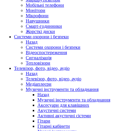
Мобільні телефони
Монітори
Мікрофони
Навушники
Смарт-годинники
Жорсткі диски
Системи охорони і безпеки
Назад
Системи охорони і безпеки
Відеоспостереження
Сигналізація
Тепловізори
Телевізор, фото, відео, аудіо
Назад
Телевізор, фото, відео, аудіо
Медіаплеєри
Музичні інструменти та обладнання
Назад
Музичні інструменти та обладнання
Аксесуари для клавішних
Акустичні системи
Активні акустичні сістеми
Гітари
Гітарні кабінети