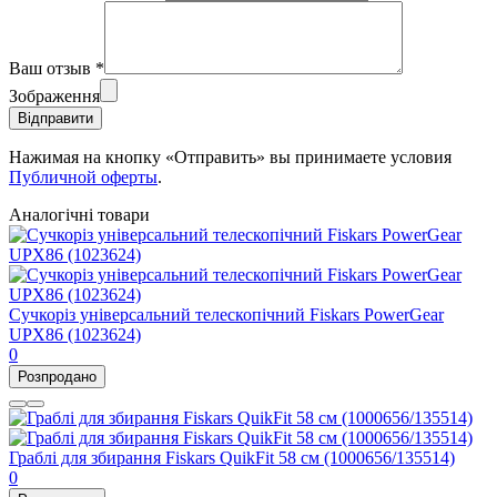
Ваш отзыв
*
Зображення
Відправити
Нажимая на кнопку «Отправить» вы принимаете условия
Публичной оферты
.
Аналогічні товари
Сучкоріз універсальний телескопічний Fiskars PowerGear
UPX86 (1023624)
0
Розпродано
Граблі для збирання Fiskars QuikFit 58 см (1000656/135514)
0