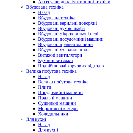
Аксесуари до кліматичнної техніки
Вбудована техніка
Назад
Вбудована техніка
Вбудовані варильні поверхні
Вбудовані духові шафи
Вбудовані мікрохвильові печі
Вбудовані посудомийні машини
Вбудовані пральні машини
Вбудовані холодильники
Витяжні вентилятори
Кухонні витяжки
Подрібнювачі харчових відходів
Велика побутова техніка
Назад
Велика побутова техніка
Плити
Посудомийні машини
Пральні машини
Сушильні машини
Морозильні камери
Холодильники
Для кухні
Назад
Для кухні