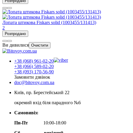
Розпродано
Лопата штикова Fiskars solid (1003455/131413)
2
Розпродано
Ви дивилися
Очистити
+38 (068) 961-02-20
+38 (066) 589-02-20
+38 (093) 170-56-90
Замовити дзвінок
doc@bitovoy.com.ua
Київ, пр. Берестейський 22
окремий вхід біля парадного №6
Самовивіз:
Пн-Пт
10:00-18:00
Сб
вихідний