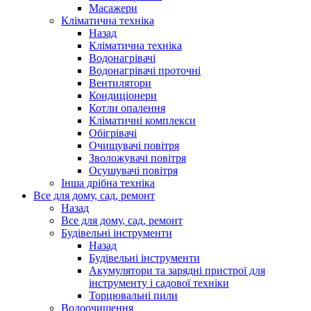
Масажери
Кліматична техніка
Назад
Кліматична техніка
Водонагрівачі
Водонагрівачі проточні
Вентилятори
Кондиціонери
Котли опалення
Кліматичні комплекси
Обігрівачі
Очищувачі повітря
Зволожувачі повітря
Осушувачі повітря
Інша дрібна техніка
Все для дому, сад, ремонт
Назад
Все для дому, сад, ремонт
Будівельні інструменти
Назад
Будівельні інструменти
Акумулятори та зарядні пристрої для
інструменту і садової техніки
Торцювальні пили
Водоочищення