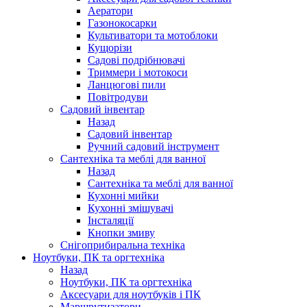
Аератори
Газонокосарки
Культиватори та мотоблоки
Кущорізи
Садові подрібнювачі
Триммери і мотокоси
Ланцюгові пили
Повітродуви
Садовий інвентар
Назад
Садовий інвентар
Ручний садовий інструмент
Сантехніка та меблі для ванної
Назад
Сантехніка та меблі для ванної
Кухонні мийки
Кухонні змішувачі
Інсталяції
Кнопки змиву
Снігоприбиральна техніка
Ноутбуки, ПК та оргтехніка
Назад
Ноутбуки, ПК та оргтехніка
Аксесуари для ноутбуків і ПК
Маршрутизатори