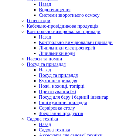
Назад
Водоочищення
Системи зворотнього осмосу
Генератори
Кабельно-провідникова продукція
Контрольно-вимірювальні прилади
Назад
Контрольно-вимірювальні прилади
Лічильники електроенергії
Лічильники води
Насоси та помпи
Посуд та приладдя
Назад
Посуд та приладдя
Кухонне приладдя
Ножі, ножиці, топірці
Приготування їжі
Посуд для бару і барний інвентар
Інші кухонне приладдя
Сервіровка столу
Зберігання продуктів
Садова техніка
Назад
Садова техніка
Аксесуари для садової техніки