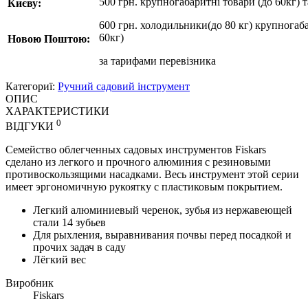
500 грн. крупногабаритні товари (до 60кг) 
Києву:
600 грн. холодильники(до 80 кг) крупногаба
60кг)
Новою Поштою:
за
тарифами перевізника
Категориї:
Ручний садовий інструмент
ОПИС
ХАРАКТЕРИСТИКИ
0
ВІДГУКИ
Семейство облегченных садовых инструментов Fiskars
сделано из легкого и прочного алюминия с резиновыми
противоскользящими насадками. Весь инструмент этой серии
имеет эргономичную рукоятку с пластиковым покрытием.
Легкий алюминиевый черенок, зубья из нержавеющей
стали 14 зубьев
Для рыхления, выравнивания почвы перед посадкой и
прочих задач в саду
Лёгкий вес
Виробник
Fiskars