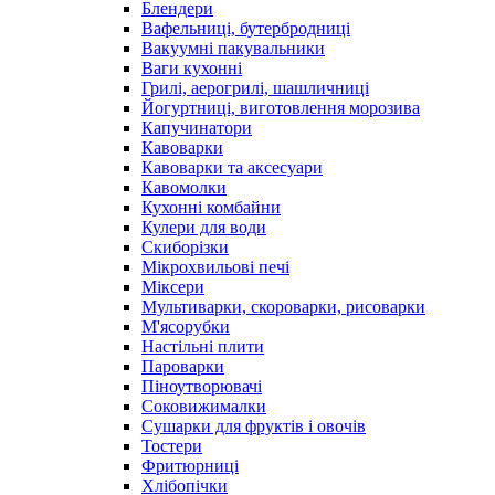
Блендери
Вафельниці, бутербродниці
Вакуумні пакувальники
Ваги кухонні
Грилі, аерогрилі, шашличниці
Йогуртниці, виготовлення морозива
Капучинатори
Кавоварки
Кавоварки та аксесуари
Кавомолки
Кухонні комбайни
Кулери для води
Скиборізки
Мікрохвильові печі
Міксери
Мультиварки, скороварки, рисоварки
М'ясорубки
Настільні плити
Пароварки
Піноутворювачі
Соковижималки
Сушарки для фруктів і овочів
Тостери
Фритюрниці
Хлібопічки