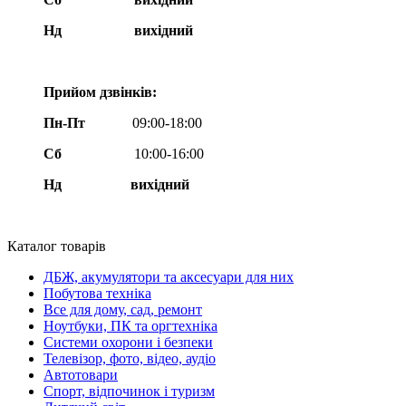
Нд
вихідний
Прийом дзвінків:
Пн-Пт
09:00-18:00
Сб
10:00-16:00
Нд вихідний
Каталог товарів
ДБЖ, акумулятори та аксесуари для них
Побутова техніка
Все для дому, сад, ремонт
Ноутбуки, ПК та оргтехніка
Системи охорони і безпеки
Телевізор, фото, відео, аудіо
Автотовари
Спорт, відпочинок і туризм