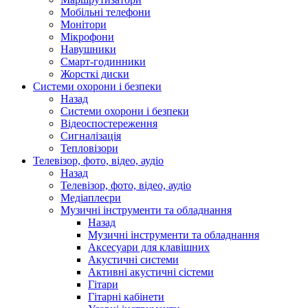
Мобільні телефони
Монітори
Мікрофони
Навушники
Смарт-годинники
Жорсткі диски
Системи охорони і безпеки
Назад
Системи охорони і безпеки
Відеоспостереження
Сигналізація
Тепловізори
Телевізор, фото, відео, аудіо
Назад
Телевізор, фото, відео, аудіо
Медіаплеєри
Музичні інструменти та обладнання
Назад
Музичні інструменти та обладнання
Аксесуари для клавішних
Акустичні системи
Активні акустичні сістеми
Гітари
Гітарні кабінети