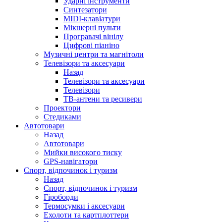
Ударні інструменти
Синтезатори
MIDI-клавіатури
Мікшерні пульти
Програвачі вінілу
Цифрові піаніно
Музичні центри та магнітоли
Телевізори та аксесуари
Назад
Телевізори та аксесуари
Телевізори
ТВ-антени та ресивери
Проектори
Стедиками
Автотовари
Назад
Автотовари
Мийки високого тиску
GPS-навігатори
Спорт, відпочинок і туризм
Назад
Спорт, відпочинок і туризм
Гіроборди
Термосумки і аксесуари
Ехолоти та картплоттери