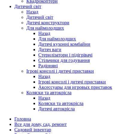
Квадрокоптери
Дитячий світ
Назад
Дитячий світ
Дитячі конструктори
Для наймолодших
Назад
Для наймолодших
Дитячі кухонні комбайни
Дитяч ваги
Стерилізатори і підігрівачі
Стільчики для годування
Радіоняні
Ігрові консолі і дитячі приставки
Назад
Ігрові консолі і дитячі приставки
Аксессуары для игровых приставок
Коляски та автокрісла
Назад
Коляски та автокрісла
Дитячі автокрісла
Головна
Все для дому, сад, ремонт
Садовий інвентар