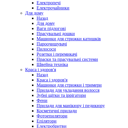
Електропечі
Електрочайники
Для дому
Назад
Для дому
Ваги підлогові
Прасувальні дошки
Машинки для стрижки катишків
Пароочищувачі
Пилососи
Розетки і перемикачі
Праски та прасувальні системи
Швейна техніка
Краса і здоров'я
Назад
Краса і здоров'я
Машинки для стрижки і тримери
Прилади для укладання волосся
Зубні щітки та іррігатори
Фени
Прилади для манікюру і педикюру
Косметичні прилади
Фотоепилятори
Епілятори
Електробритви