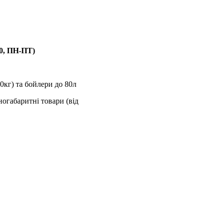
00, ПН-ПТ)
0кг) та бойлери до 80л
ногабаритні товари (від