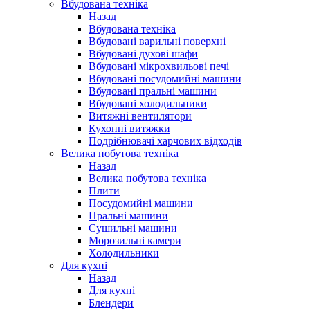
Вбудована техніка
Назад
Вбудована техніка
Вбудовані варильні поверхні
Вбудовані духові шафи
Вбудовані мікрохвильові печі
Вбудовані посудомийні машини
Вбудовані пральні машини
Вбудовані холодильники
Витяжні вентилятори
Кухонні витяжки
Подрібнювачі харчових відходів
Велика побутова техніка
Назад
Велика побутова техніка
Плити
Посудомийні машини
Пральні машини
Сушильні машини
Морозильні камери
Холодильники
Для кухні
Назад
Для кухні
Блендери