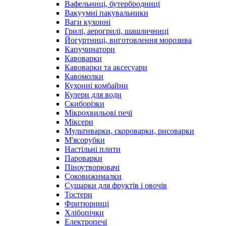
Вафельниці, бутербродниці
Вакуумні пакувальники
Ваги кухонні
Грилі, аерогрилі, шашличниці
Йогуртниці, виготовлення морозива
Капучинатори
Кавоварки
Кавоварки та аксесуари
Кавомолки
Кухонні комбайни
Кулери для води
Скиборізки
Мікрохвильові печі
Міксери
Мультиварки, скороварки, рисоварки
М'ясорубки
Настільні плити
Пароварки
Піноутворювачі
Соковижималки
Сушарки для фруктів і овочів
Тостери
Фритюрниці
Хлібопічки
Електропечі