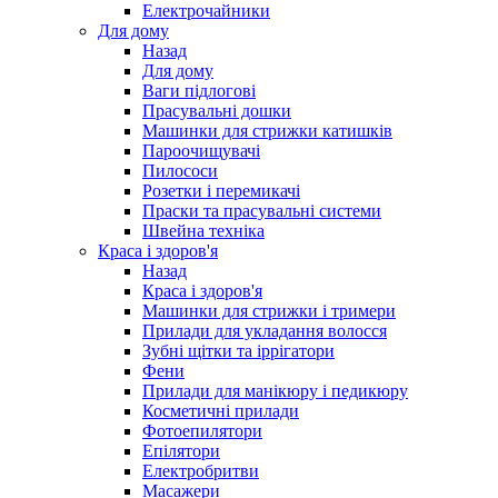
Електрочайники
Для дому
Назад
Для дому
Ваги підлогові
Прасувальні дошки
Машинки для стрижки катишків
Пароочищувачі
Пилососи
Розетки і перемикачі
Праски та прасувальні системи
Швейна техніка
Краса і здоров'я
Назад
Краса і здоров'я
Машинки для стрижки і тримери
Прилади для укладання волосся
Зубні щітки та іррігатори
Фени
Прилади для манікюру і педикюру
Косметичні прилади
Фотоепилятори
Епілятори
Електробритви
Масажери