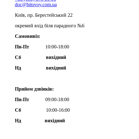
doc@bitovoy.com.ua
Київ, пр. Берестейський 22
окремий вхід біля парадного №6
Самовивіз:
Пн-Пт
10:00-18:00
Сб
вихідний
Нд
вихідний
Прийом дзвінків:
Пн-Пт
09:00-18:00
Сб
10:00-16:00
Нд вихідний