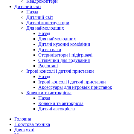
Квадрокоптери
Дитячий світ
Назад
Дитячий світ
Дитячі конструктори
Для наймолодших
Назад
Для наймолодших
Дитячі кухонні комбайни
Дитяч ваги
Стерилізатори і підігрівачі
Стільчики для годування
Радіоняні
Ігрові консолі і дитячі приставки
Назад
Ігрові консолі і дитячі приставки
Аксессуары для игровых приставок
Коляски та автокрісла
Назад
Коляски та автокрісла
Дитячі автокрісла
Головна
Побутова техніка
Для кухні