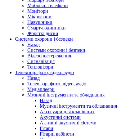
Мобільні телефони
Монітори
Мікрофони
Навушники
Смарт-годинники
Жорсткі диски
Системи охорони і безпеки
Назад
Системи охорони і безпеки
Відеоспостереження
Сигналізація
Тепловізори
Телевізор, фото, відео, аудіо
Назад
Телевізор, фото, відео, аудіо
Медіаплеєри
Музичні інструменти та обладнання
Назад
Музичні інструменти та обладнання
Аксесуари для клавішних
Акустичні системи
Активні акустичні сістеми
Гітари
Гітарні кабінети