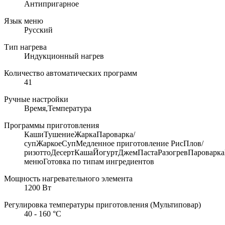
Антипригарное
Язык меню
Русский
Тип нагрева
Индукционный нагрев
Количество автоматических программ
41
Ручные настройки
Время,Температура
Программы приготовления
КашиТушениеЖаркаПароварка/
супЖаркоеСупМедленное приготовление РисПлов/
ризоттоДесертКашаЙогуртДжемПастаРазогревПароварк
менюГотовка по типам ингредиентов
Мощность нагревательного элемента
1200 Вт
Регулировка температуры приготовления (Мультиповар)
40 - 160 °С