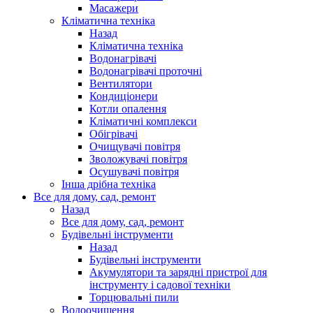
Масажери
Кліматична техніка
Назад
Кліматична техніка
Водонагрівачі
Водонагрівачі проточні
Вентилятори
Кондиціонери
Котли опалення
Кліматичні комплекси
Обігрівачі
Очищувачі повітря
Зволожувачі повітря
Осушувачі повітря
Інша дрібна техніка
Все для дому, сад, ремонт
Назад
Все для дому, сад, ремонт
Будівельні інструменти
Назад
Будівельні інструменти
Акумулятори та зарядні пристрої для
інструменту і садової техніки
Торцювальні пили
Водоочищення