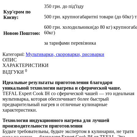
350 грн. до під'їзду
Кур'єром по
500 грн. крупногабаритні товари (до 60кг) 
Києву:
600 грн. холодильники(до 80 кг) крупногаба
60кг)
Новою Поштою:
за
тарифами перевізника
Категориї:
Мультиварки, скороварки, рисоварки
ОПИС
ХАРАКТЕРИСТИКИ
0
ВІДГУКИ
Идеальные результаты приготовления благодаря
уникальной технологии нагрева и сферической чаше.
TEFAL Expert Cook IH со сферической чашей — это идеальная
мультиварка, которая обеспечивает более быстрый
предварительный нагрев и отличные кулинарные
характеристики.
Технология индукционного нагрева для лучшей
производительности приготовления
Будьте требовательны, будьте экспертом в кулинарии, не тратя
часы на кухне — благодаря Expert Cook IH от TEFAL. Эта