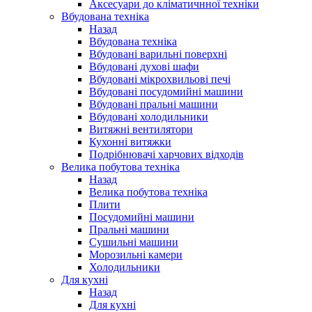
Аксесуари до кліматичнної техніки
Вбудована техніка
Назад
Вбудована техніка
Вбудовані варильні поверхні
Вбудовані духові шафи
Вбудовані мікрохвильові печі
Вбудовані посудомийні машини
Вбудовані пральні машини
Вбудовані холодильники
Витяжні вентилятори
Кухонні витяжки
Подрібнювачі харчових відходів
Велика побутова техніка
Назад
Велика побутова техніка
Плити
Посудомийні машини
Пральні машини
Сушильні машини
Морозильні камери
Холодильники
Для кухні
Назад
Для кухні