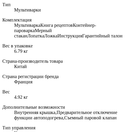
Тип
Мультиварки
Комплектация
МультиваркаКнига рецептовКонтейнер-
пароваркаМерный
стаканЛопаткаЛожкаИнструкцияГарантийный талон
Вес в упаковке
6.79 кг
Страна-производитель товара
Китай
Страна регистрации бренда
Франция
Вес
4.92 кг
Дополнительные возможности
Внутренняя крышка,Предварительное отключение
функции автоподогрева,Съемный паровой клапан
Тип управления