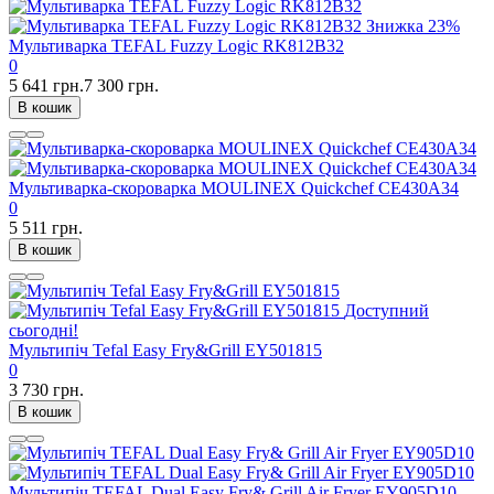
Знижка
23%
Мультиварка TEFAL Fuzzy Logic RK812B32
0
5 641 грн.
7 300 грн.
В кошик
Мультиварка-скороварка MOULINEX Quickchef CE430A34
0
5 511 грн.
В кошик
Доступний
сьогодні!
Мультипіч Tefal Easy Fry&Grill EY501815
0
3 730 грн.
В кошик
Мультипіч TEFAL Dual Easy Fry& Grill Air Fryer EY905D10