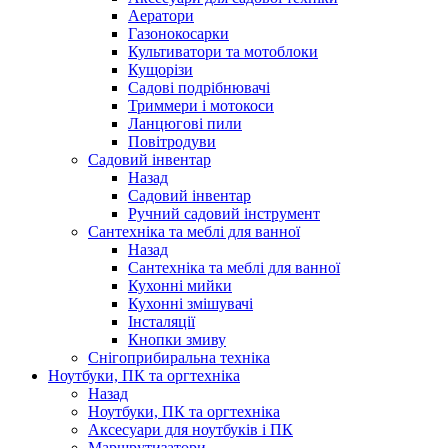
Аератори
Газонокосарки
Культиватори та мотоблоки
Кущорізи
Садові подрібнювачі
Триммери і мотокоси
Ланцюгові пили
Повітродуви
Садовий інвентар
Назад
Садовий інвентар
Ручний садовий інструмент
Сантехніка та меблі для ванної
Назад
Сантехніка та меблі для ванної
Кухонні мийки
Кухонні змішувачі
Інсталяції
Кнопки змиву
Снігоприбиральна техніка
Ноутбуки, ПК та оргтехніка
Назад
Ноутбуки, ПК та оргтехніка
Аксесуари для ноутбуків і ПК
Маршрутизатори