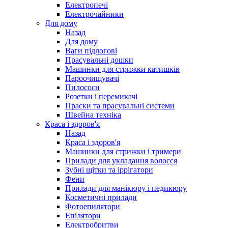
Електропечі
Електрочайники
Для дому
Назад
Для дому
Ваги підлогові
Прасувальні дошки
Машинки для стрижки катишків
Пароочищувачі
Пилососи
Розетки і перемикачі
Праски та прасувальні системи
Швейна техніка
Краса і здоров'я
Назад
Краса і здоров'я
Машинки для стрижки і тримери
Прилади для укладання волосся
Зубні щітки та іррігатори
Фени
Прилади для манікюру і педикюру
Косметичні прилади
Фотоепилятори
Епілятори
Електробритви