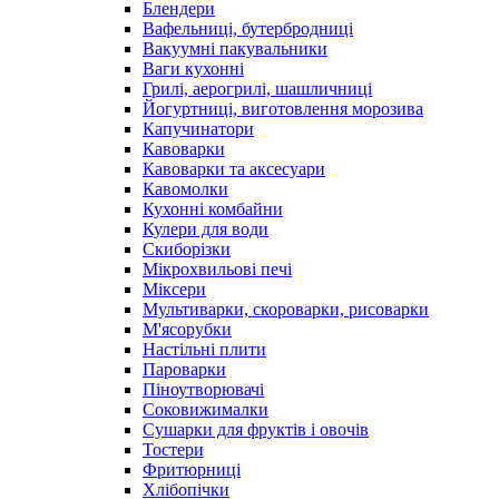
Блендери
Вафельниці, бутербродниці
Вакуумні пакувальники
Ваги кухонні
Грилі, аерогрилі, шашличниці
Йогуртниці, виготовлення морозива
Капучинатори
Кавоварки
Кавоварки та аксесуари
Кавомолки
Кухонні комбайни
Кулери для води
Скиборізки
Мікрохвильові печі
Міксери
Мультиварки, скороварки, рисоварки
М'ясорубки
Настільні плити
Пароварки
Піноутворювачі
Соковижималки
Сушарки для фруктів і овочів
Тостери
Фритюрниці
Хлібопічки