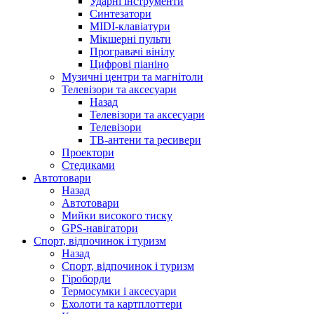
Ударні інструменти
Синтезатори
MIDI-клавіатури
Мікшерні пульти
Програвачі вінілу
Цифрові піаніно
Музичні центри та магнітоли
Телевізори та аксесуари
Назад
Телевізори та аксесуари
Телевізори
ТВ-антени та ресивери
Проектори
Стедиками
Автотовари
Назад
Автотовари
Мийки високого тиску
GPS-навігатори
Спорт, відпочинок і туризм
Назад
Спорт, відпочинок і туризм
Гіроборди
Термосумки і аксесуари
Ехолоти та картплоттери