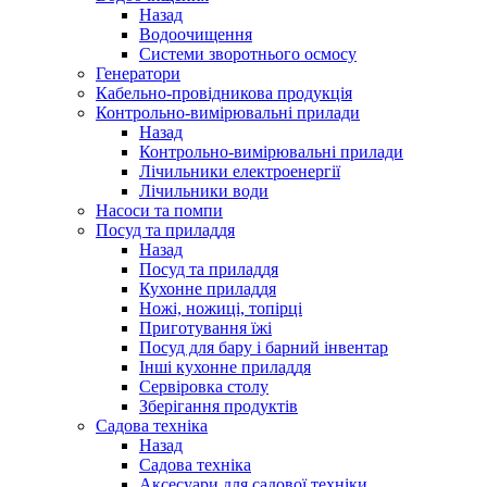
Назад
Водоочищення
Системи зворотнього осмосу
Генератори
Кабельно-провідникова продукція
Контрольно-вимірювальні прилади
Назад
Контрольно-вимірювальні прилади
Лічильники електроенергії
Лічильники води
Насоси та помпи
Посуд та приладдя
Назад
Посуд та приладдя
Кухонне приладдя
Ножі, ножиці, топірці
Приготування їжі
Посуд для бару і барний інвентар
Інші кухонне приладдя
Сервіровка столу
Зберігання продуктів
Садова техніка
Назад
Садова техніка
Аксесуари для садової техніки