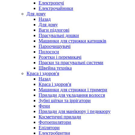
Електропечі
Електрочайники
Для дому
Назад
Для дому
Ваги підлогові
Прасувальні дошки
Машинки для стрижки катишків
Пароочищувачі
Пилососи
Розетки і перемикачі
Праски та прасувальні системи
Швейна техніка
Краса і здоров'я
Назад
Краса і здоров'я
Машинки для стрижки і тримери
Прилади для укладання волосся
Зубні щітки та іррігатори
Фени
Прилади для манікюру і педикюру
Косметичні прилади
Фотоепилятори
Епілятори
Електробритви