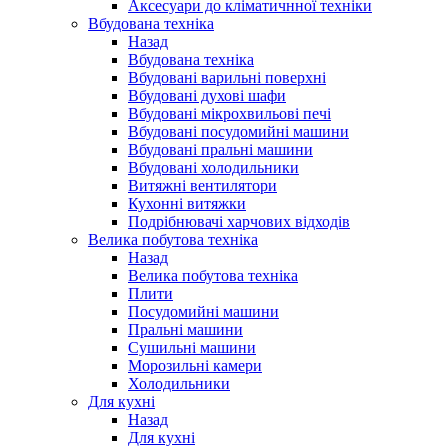
Аксесуари до кліматичнної техніки
Вбудована техніка
Назад
Вбудована техніка
Вбудовані варильні поверхні
Вбудовані духові шафи
Вбудовані мікрохвильові печі
Вбудовані посудомийні машини
Вбудовані пральні машини
Вбудовані холодильники
Витяжні вентилятори
Кухонні витяжки
Подрібнювачі харчових відходів
Велика побутова техніка
Назад
Велика побутова техніка
Плити
Посудомийні машини
Пральні машини
Сушильні машини
Морозильні камери
Холодильники
Для кухні
Назад
Для кухні