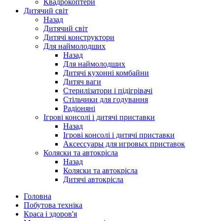
Квадрокоптери
Дитячий світ
Назад
Дитячий світ
Дитячі конструктори
Для наймолодших
Назад
Для наймолодших
Дитячі кухонні комбайни
Дитяч ваги
Стерилізатори і підігрівачі
Стільчики для годування
Радіоняні
Ігрові консолі і дитячі приставки
Назад
Ігрові консолі і дитячі приставки
Аксессуары для игровых приставок
Коляски та автокрісла
Назад
Коляски та автокрісла
Дитячі автокрісла
Головна
Побутова техніка
Краса і здоров'я