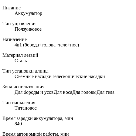
Питание
Аккумулятор
Тип управления
Ползунковое
Назначение
4в1 (борода+голова+тело+нос)
Материал лезвий
Сталь
Тип установки длины
Съёмные насадкиТелескопические насадки
Зона использования
Для бороды и усовДля носаДля головыДля тела
Тип напыления
Титановое
Время зарядки аккумулятора, мин
840
Время автономной работы, мин