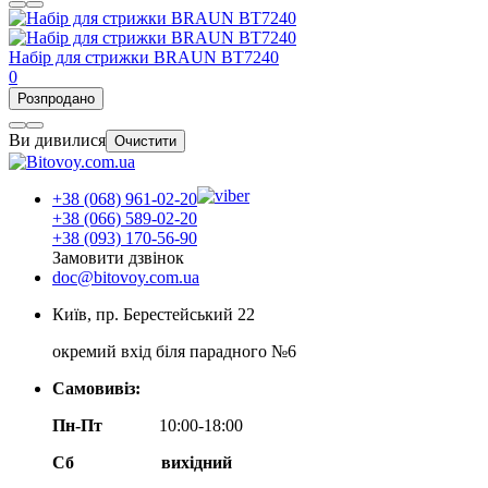
Набір для стрижки BRAUN BT7240
0
Розпродано
Ви дивилися
Очистити
+38 (068) 961-02-20
+38 (066) 589-02-20
+38 (093) 170-56-90
Замовити дзвінок
doc@bitovoy.com.ua
Київ, пр. Берестейський 22
окремий вхід біля парадного №6
Самовивіз:
Пн-Пт
10:00-18:00
Сб
вихідний