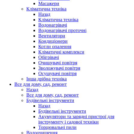
Масажери
Кліматична техніка
Назад
Кліматична техніка
Водонагрівачі
Водонагрівачі проточні
Вентилятори
Кондиціонери
Котли опалення
Кліматичні комплекси
Обігрівачі
Очищувачі повітря
Зволожувачі повітря
Осушувачі повітря
Інша дрібна техніка
Все для дому, сад, ремонт
Назад
Все для дому, сад, ремонт
Будівельні інструменти
Назад
Будівельні інструменти
Акумулятори та зарядні пристрої для
інструменту і садової техніки
Торцювальні пили
Водоочищення