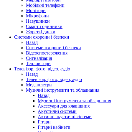
Мобільні телефони
Монітори
Мікрофони
Навушники
Смарт-годинники
Жорсткі диски
Системи охорони і безпеки
Назад
Системи охорони і безпеки
Відеоспостереження
Сигналізація
Тепловізори
Телевізор, фото, відео, аудіо
Назад
Телевізор, фото, відео, аудіо
Медіаплеєри
Музичні інструменти та обладнання
Назад
Музичні інструменти та обладнання
Аксесуари для клавішних
Акустичні системи
Активні акустичні сістеми
Гітари
Гітарні кабінети