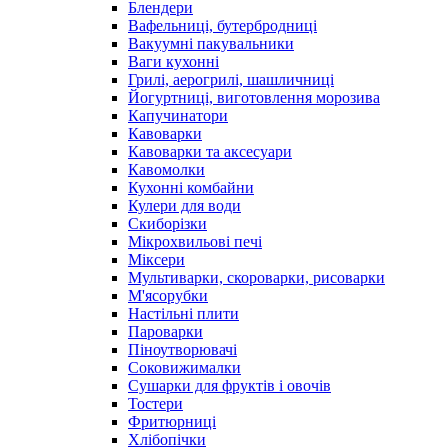
Блендери
Вафельниці, бутербродниці
Вакуумні пакувальники
Ваги кухонні
Грилі, аерогрилі, шашличниці
Йогуртниці, виготовлення морозива
Капучинатори
Кавоварки
Кавоварки та аксесуари
Кавомолки
Кухонні комбайни
Кулери для води
Скиборізки
Мікрохвильові печі
Міксери
Мультиварки, скороварки, рисоварки
М'ясорубки
Настільні плити
Пароварки
Піноутворювачі
Соковижималки
Сушарки для фруктів і овочів
Тостери
Фритюрниці
Хлібопічки