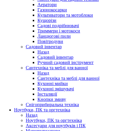
Аератори
Газонокосарки
Культиватори та мотоблоки
Кущорізи
Садові подрібнювачі
Триммери і мотокоси
Ланцюгові пили
Повітродуви
Садовий інвентар
Назад
Садовий інвентар
Ручний садовий інструмент
Сантехніка та меблі для ванної
Назад
Сантехніка та меблі для ванної
Кухонні мийки
Кухонні змішувачі
Інсталяції
Кнопки змиву
Снігоприбиральна техніка
Ноутбуки, ПК та оргтехніка
Назад
Ноутбуки, ПК та оргтехніка
Аксесуари для ноутбуків і ПК
Маршрутизатори