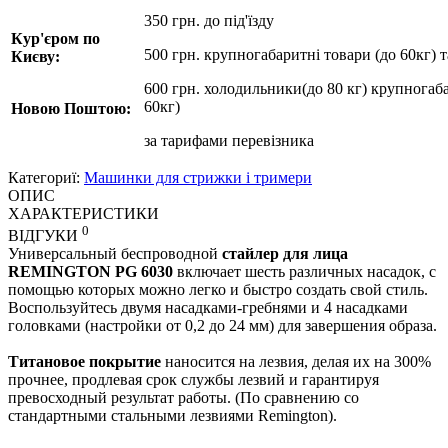
350 грн. до під'їзду
Кур'єром по
500 грн. крупногабаритні товари (до 60кг) 
Києву:
600 грн. холодильники(до 80 кг) крупногаба
60кг)
Новою Поштою:
за
тарифами перевізника
Категориї:
Машинки для стрижки і тримери
ОПИС
ХАРАКТЕРИСТИКИ
0
ВІДГУКИ
Универсальный беспроводной
cтайлер для лица
REMINGTON PG 6030
включает шесть различных насадок, с
помощью которых можно легко и быстро создать свой стиль.
Воспользуйтесь двумя насадками-гребнями и 4 насадками
головками (настройки от 0,2 до 24 мм) для завершения образа.
Титановое покрытие
наносится на лезвия, делая их на 300%
прочнее, продлевая срок службы лезвий и гарантируя
превосходный результат работы. (По сравнению со
стандартными стальными лезвиями Remington).