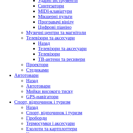
Ударні інструменти
Синтезатори
MIDI-клавіатури
Мікшерні пульти
Програвачі вінілу
Цифрові піаніно
Музичні центри та магнітоли
Телевізори та аксесуари
Назад
Телевізори та аксесуари
Телевізори
ТВ-антени та ресивери
Проектори
Стедиками
Автотовари
Назад
Автотовари
Мийки високого тиску
GPS-навігатори
Спорт, відпочинок і туризм
Назад
Спорт, відпочинок і туризм
Гіроборди
Термосумки і аксесуари
Ехолоти та картплоттери