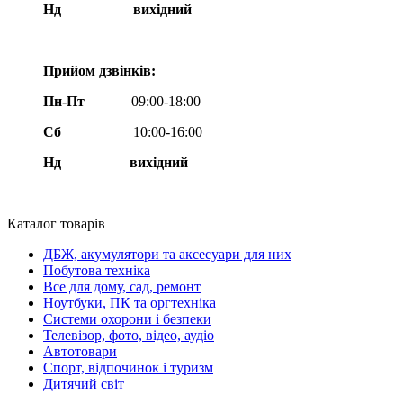
Нд
вихідний
Прийом дзвінків:
Пн-Пт
09:00-18:00
Сб
10:00-16:00
Нд вихідний
Каталог товарів
ДБЖ, акумулятори та аксесуари для них
Побутова техніка
Все для дому, сад, ремонт
Ноутбуки, ПК та оргтехніка
Системи охорони і безпеки
Телевізор, фото, відео, аудіо
Автотовари
Спорт, відпочинок і туризм
Дитячий світ