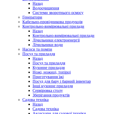
Назад
Водоочищення
Системи зворотнього осмосу
Генератори
Кабельно-провідникова продукція
Контрольно-вимірювальні прилади
Назад
Контрольно-вимірювальні прилади
Лічильники електроенергії
Лічильники води
Насоси та помпи
Посуд та приладдя
Назад
Посуд та приладдя
Кухонне приладдя
Ножі, ножиці, топірці
Приготування їжі
Посуд для бару і барний інвентар
Інші кухонне приладдя
Сервіровка столу
Зберігання продуктів
Садова техніка
Назад
Садова техніка
Аксесуари для садової техніки