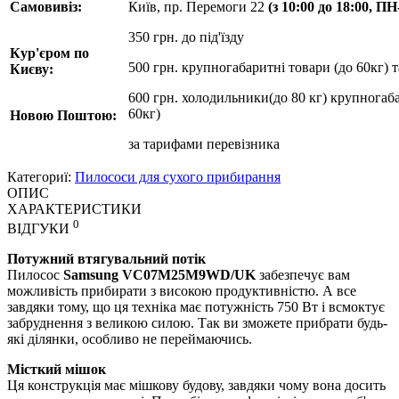
Самовивіз:
Київ, пр. Перемоги 22
(з 10:00 до 18:00, П
350 грн. до під'їзду
Кур'єром по
500 грн. крупногабаритні товари (до 60кг) 
Києву:
600 грн. холодильники(до 80 кг) крупногаба
60кг)
Новою Поштою:
за
тарифами перевізника
Категориї:
Пилососи для сухого прибирання
ОПИС
ХАРАКТЕРИСТИКИ
0
ВІДГУКИ
Потужний втягувальний потік
Пилосос
Samsung VC07M25M9WD/UK
забезпечує вам
можливість прибирати з високою продуктивністю. А все
завдяки тому, що ця техніка має потужність 750 Вт і всмоктує
забруднення з великою силою. Так ви зможете прибрати будь-
які ділянки, особливо не переймаючись.
Місткий мішок
Ця конструкція має мішкову будову, завдяки чому вона досить