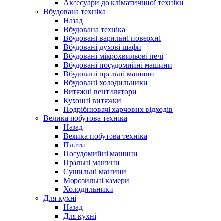
Аксесуари до кліматичнної техніки
Вбудована техніка
Назад
Вбудована техніка
Вбудовані варильні поверхні
Вбудовані духові шафи
Вбудовані мікрохвильові печі
Вбудовані посудомийні машини
Вбудовані пральні машини
Вбудовані холодильники
Витяжні вентилятори
Кухонні витяжки
Подрібнювачі харчових відходів
Велика побутова техніка
Назад
Велика побутова техніка
Плити
Посудомийні машини
Пральні машини
Сушильні машини
Морозильні камери
Холодильники
Для кухні
Назад
Для кухні