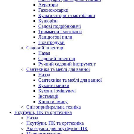
Аератори
Газонокосарки
Культиватори та мотоблоки
Кущорізи
Садові подрібнювачі
Триммери і мотокоси
Ланцюгові пили
Повітродуви
Садовий інвентар
Назад
Садовий інвентар
Ручний садовий інструмент
Сантехніка та меблі для ванної
Назад
Сантехніка та меблі для ванної
Кухонні мийки
Кухонні змішувачі
Інсталяції
Кнопки змиву
Снігоприбиральна техніка
Ноутбуки, ПК та оргтехніка
Назад
Ноутбуки, ПК та оргтехніка
Аксесуари для ноутбуків і ПК
Маршрутизатори