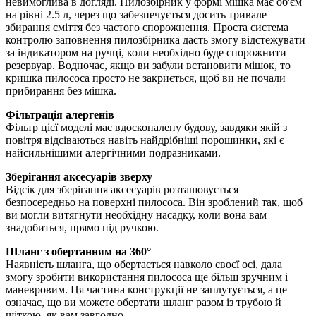
невимоглива в догляді. Пилозбірник у формі мішка має об'єм
на рівні 2.5 л, через що забезпечується досить тривале
збирання сміття без частого спорожнення. Проста система
контролю заповнення пилозбірника дасть змогу відстежувати
за індикатором на ручці, коли необхідно буде спорожнити
резервуар. Водночас, якщо ви забули встановити мішок, то
кришка пилососа просто не закриється, щоб ви не почали
прибирання без мішка.
Фільтрація алергенів
Фільтр цієї моделі має вдосконалену будову, завдяки якій з
повітря відсіваються навіть найдрібніші порошинки, які є
найсильнішими алергічними подразниками.
Зберігання аксесуарів зверху
Відсік для зберігання аксесуарів розташовується
безпосередньо на поверхні пилососа. Він зроблений так, щоб
ви могли витягнути необхідну насадку, коли вона вам
знадобиться, прямо під ручкою.
Шланг з обертанням на 360°
Наявність шланга, що обертається навколо своєї осі, дала
змогу зробити використання пилососа ще більш зручним і
маневровим. Ця частина конструкції не заплутується, а це
означає, що ви можете обертати шланг разом із трубою й
щіткою, як вам завгодно.