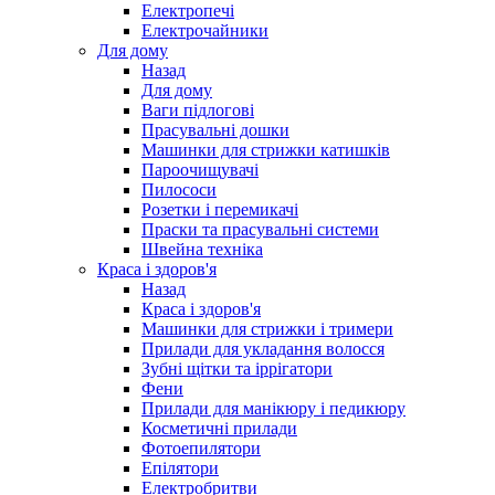
Електропечі
Електрочайники
Для дому
Назад
Для дому
Ваги підлогові
Прасувальні дошки
Машинки для стрижки катишків
Пароочищувачі
Пилососи
Розетки і перемикачі
Праски та прасувальні системи
Швейна техніка
Краса і здоров'я
Назад
Краса і здоров'я
Машинки для стрижки і тримери
Прилади для укладання волосся
Зубні щітки та іррігатори
Фени
Прилади для манікюру і педикюру
Косметичні прилади
Фотоепилятори
Епілятори
Електробритви