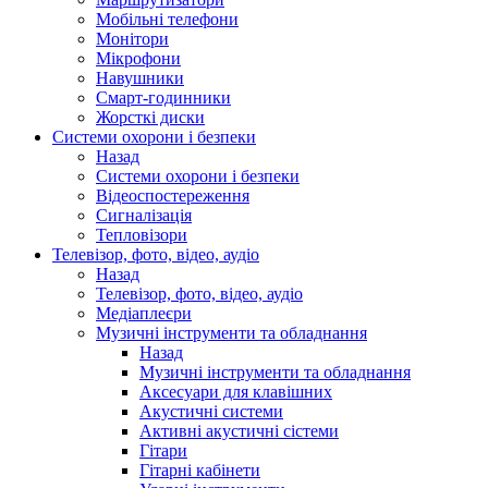
Мобільні телефони
Монітори
Мікрофони
Навушники
Смарт-годинники
Жорсткі диски
Системи охорони і безпеки
Назад
Системи охорони і безпеки
Відеоспостереження
Сигналізація
Тепловізори
Телевізор, фото, відео, аудіо
Назад
Телевізор, фото, відео, аудіо
Медіаплеєри
Музичні інструменти та обладнання
Назад
Музичні інструменти та обладнання
Аксесуари для клавішних
Акустичні системи
Активні акустичні сістеми
Гітари
Гітарні кабінети