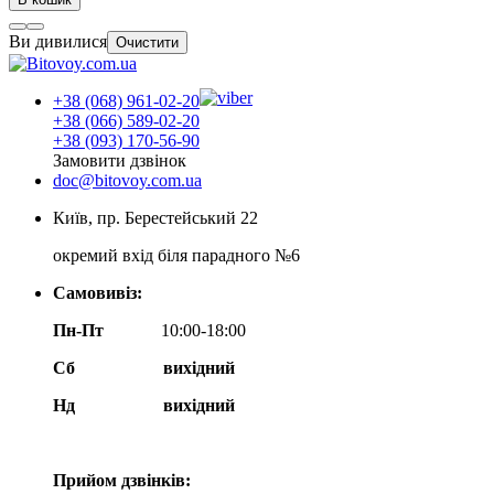
Ви дивилися
Очистити
+38 (068) 961-02-20
+38 (066) 589-02-20
+38 (093) 170-56-90
Замовити дзвінок
doc@bitovoy.com.ua
Київ, пр. Берестейський 22
окремий вхід біля парадного №6
Самовивіз:
Пн-Пт
10:00-18:00
Сб
вихідний
Нд
вихідний
Прийом дзвінків: