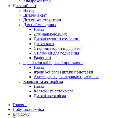
Квадрокоптери
Дитячий світ
Назад
Дитячий світ
Дитячі конструктори
Для наймолодших
Назад
Для наймолодших
Дитячі кухонні комбайни
Дитяч ваги
Стерилізатори і підігрівачі
Стільчики для годування
Радіоняні
Ігрові консолі і дитячі приставки
Назад
Ігрові консолі і дитячі приставки
Аксессуары для игровых приставок
Коляски та автокрісла
Назад
Коляски та автокрісла
Дитячі автокрісла
Головна
Побутова техніка
Для дому