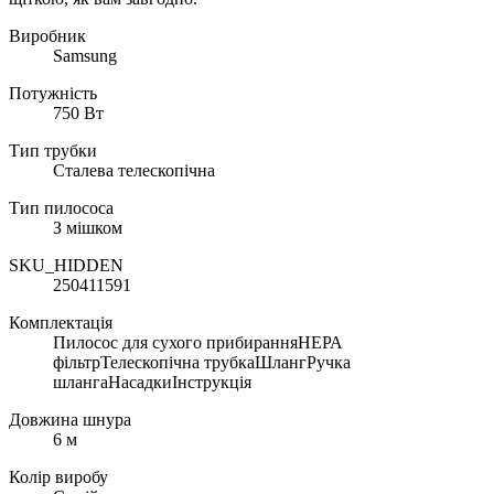
Виробник
Samsung
Потужність
750 Вт
Тип трубки
Сталева телескопічна
Тип пилососа
З мішком
SKU_HIDDEN
250411591
Комплектація
Пилосос для сухого прибиранняНЕРА
фільтрТелескопічна трубкаШлангРучка
шлангаНасадкиІнструкція
Довжина шнура
6 м
Колір виробу