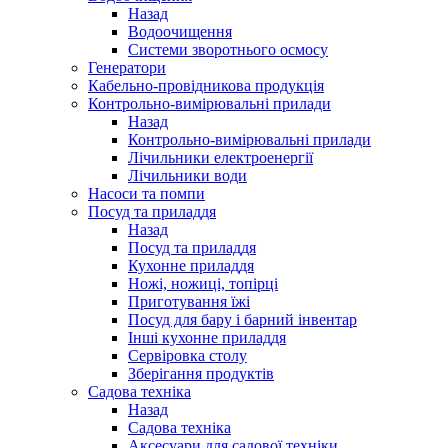
Назад
Водоочищення
Системи зворотнього осмосу
Генератори
Кабельно-провідникова продукція
Контрольно-вимірювальні прилади
Назад
Контрольно-вимірювальні прилади
Лічильники електроенергії
Лічильники води
Насоси та помпи
Посуд та приладдя
Назад
Посуд та приладдя
Кухонне приладдя
Ножі, ножиці, топірці
Приготування їжі
Посуд для бару і барний інвентар
Інші кухонне приладдя
Сервіровка столу
Зберігання продуктів
Садова техніка
Назад
Садова техніка
Аксесуари для садової техніки