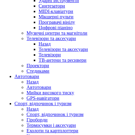
Ударні інструменти
Синтезатори
MIDI-клавіатури
Мікшерні пульти
Програвачі вінілу
Цифрові піаніно
Музичні центри та магнітоли
Телевізори та аксесуари
Назад
Телевізори та аксесуари
Телевізори
ТВ-антени та ресивери
Проектори
Стедиками
Автотовари
Назад
Автотовари
Мийки високого тиску
GPS-навігатори
Спорт, відпочинок і туризм
Назад
Спорт, відпочинок і туризм
Гіроборди
Термосумки і аксесуари
Ехолоти та картплоттери