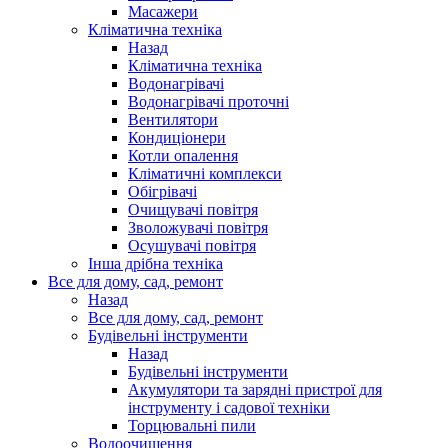
Масажери
Кліматична техніка
Назад
Кліматична техніка
Водонагрівачі
Водонагрівачі проточні
Вентилятори
Кондиціонери
Котли опалення
Кліматичні комплекси
Обігрівачі
Очищувачі повітря
Зволожувачі повітря
Осушувачі повітря
Інша дрібна техніка
Все для дому, сад, ремонт
Назад
Все для дому, сад, ремонт
Будівельні інструменти
Назад
Будівельні інструменти
Акумулятори та зарядні пристрої для
інструменту і садової техніки
Торцювальні пили
Водоочищення