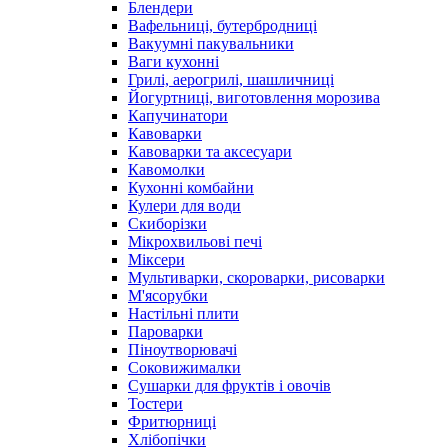
Блендери
Вафельниці, бутербродниці
Вакуумні пакувальники
Ваги кухонні
Грилі, аерогрилі, шашличниці
Йогуртниці, виготовлення морозива
Капучинатори
Кавоварки
Кавоварки та аксесуари
Кавомолки
Кухонні комбайни
Кулери для води
Скиборізки
Мікрохвильові печі
Міксери
Мультиварки, скороварки, рисоварки
М'ясорубки
Настільні плити
Пароварки
Піноутворювачі
Соковижималки
Сушарки для фруктів і овочів
Тостери
Фритюрниці
Хлібопічки