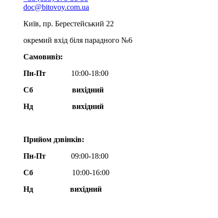
doc@bitovoy.com.ua
Київ, пр. Берестейський 22
окремий вхід біля парадного №6
Самовивіз:
Пн-Пт
10:00-18:00
Сб
вихідний
Нд
вихідний
Прийом дзвінків:
Пн-Пт
09:00-18:00
Сб
10:00-16:00
Нд вихідний