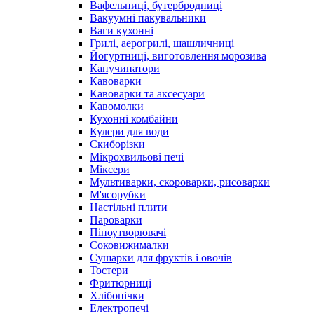
Вафельниці, бутербродниці
Вакуумні пакувальники
Ваги кухонні
Грилі, аерогрилі, шашличниці
Йогуртниці, виготовлення морозива
Капучинатори
Кавоварки
Кавоварки та аксесуари
Кавомолки
Кухонні комбайни
Кулери для води
Скиборізки
Мікрохвильові печі
Міксери
Мультиварки, скороварки, рисоварки
М'ясорубки
Настільні плити
Пароварки
Піноутворювачі
Соковижималки
Сушарки для фруктів і овочів
Тостери
Фритюрниці
Хлібопічки
Електропечі