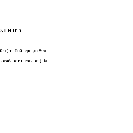
00, ПН-ПТ)
0кг) та бойлери до 80л
ногабаритні товари (від