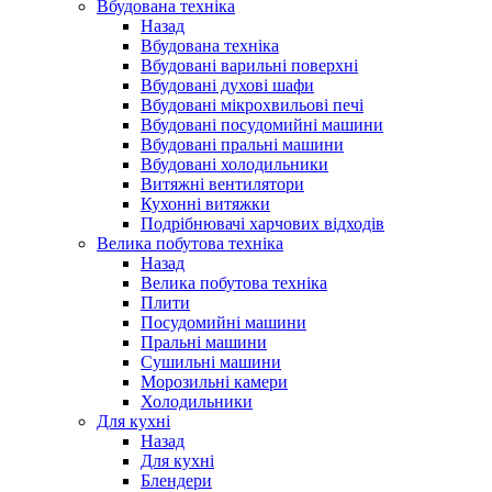
Вбудована техніка
Назад
Вбудована техніка
Вбудовані варильні поверхні
Вбудовані духові шафи
Вбудовані мікрохвильові печі
Вбудовані посудомийні машини
Вбудовані пральні машини
Вбудовані холодильники
Витяжні вентилятори
Кухонні витяжки
Подрібнювачі харчових відходів
Велика побутова техніка
Назад
Велика побутова техніка
Плити
Посудомийні машини
Пральні машини
Сушильні машини
Морозильні камери
Холодильники
Для кухні
Назад
Для кухні
Блендери