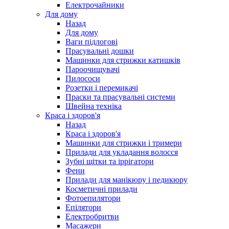
Електрочайники
Для дому
Назад
Для дому
Ваги підлогові
Прасувальні дошки
Машинки для стрижки катишків
Пароочищувачі
Пилососи
Розетки і перемикачі
Праски та прасувальні системи
Швейна техніка
Краса і здоров'я
Назад
Краса і здоров'я
Машинки для стрижки і тримери
Прилади для укладання волосся
Зубні щітки та іррігатори
Фени
Прилади для манікюру і педикюру
Косметичні прилади
Фотоепилятори
Епілятори
Електробритви
Масажери