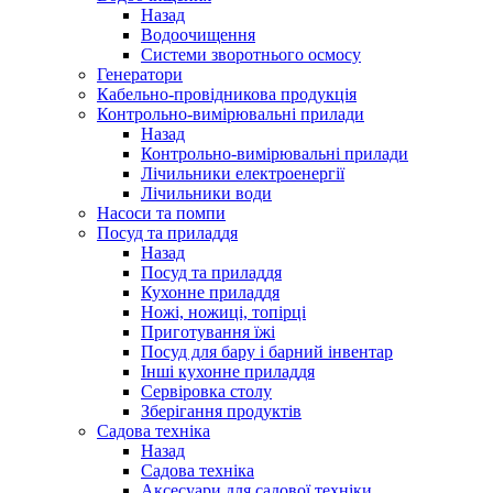
Назад
Водоочищення
Системи зворотнього осмосу
Генератори
Кабельно-провідникова продукція
Контрольно-вимірювальні прилади
Назад
Контрольно-вимірювальні прилади
Лічильники електроенергії
Лічильники води
Насоси та помпи
Посуд та приладдя
Назад
Посуд та приладдя
Кухонне приладдя
Ножі, ножиці, топірці
Приготування їжі
Посуд для бару і барний інвентар
Інші кухонне приладдя
Сервіровка столу
Зберігання продуктів
Садова техніка
Назад
Садова техніка
Аксесуари для садової техніки