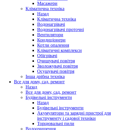
Масажери
Кліматична техніка
Назад
Кліматична техніка
Водонагрівачі
Водонагрівачі проточні
Вентилятори
Кондиціонери
Котли опалення
Кліматичні комплекси
Обігрівачі
Очищувачі повітря
Зволожувачі повітря
Осушувачі повітря
Інша дрібна техніка
Все для дому, сад, ремонт
Назад
Все для дому, сад, ремонт
Будівельні інструменти
Назад
Будівельні інструменти
Акумулятори та зарядні пристрої для
інструменту і садової техніки
Торцювальні пили
Водоочищення