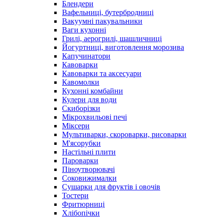
Блендери
Вафельниці, бутербродниці
Вакуумні пакувальники
Ваги кухонні
Грилі, аерогрилі, шашличниці
Йогуртниці, виготовлення морозива
Капучинатори
Кавоварки
Кавоварки та аксесуари
Кавомолки
Кухонні комбайни
Кулери для води
Скиборізки
Мікрохвильові печі
Міксери
Мультиварки, скороварки, рисоварки
М'ясорубки
Настільні плити
Пароварки
Піноутворювачі
Соковижималки
Сушарки для фруктів і овочів
Тостери
Фритюрниці
Хлібопічки