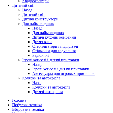
Квадрокоптери
Дитячий світ
Назад
Дитячий світ
Дитячі конструктори
Для наймолодших
Назад
Для наймолодших
Дитячі кухонні комбайни
Дитяч ваги
Стерилізатори і підігрівачі
Стільчики для годування
Радіоняні
Ігрові консолі і дитячі приставки
Назад
Ігрові консолі і дитячі приставки
Аксессуары для игровых приставок
Коляски та автокрісла
Назад
Коляски та автокрісла
Дитячі автокрісла
Головна
Побутова техніка
Вбудована техніка