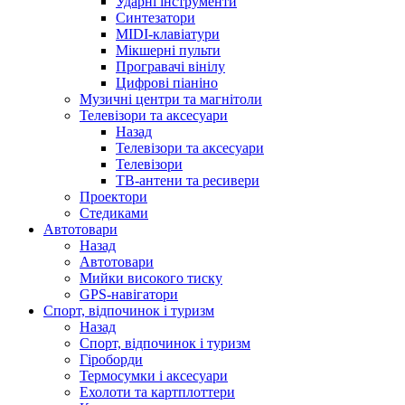
Ударні інструменти
Синтезатори
MIDI-клавіатури
Мікшерні пульти
Програвачі вінілу
Цифрові піаніно
Музичні центри та магнітоли
Телевізори та аксесуари
Назад
Телевізори та аксесуари
Телевізори
ТВ-антени та ресивери
Проектори
Стедиками
Автотовари
Назад
Автотовари
Мийки високого тиску
GPS-навігатори
Спорт, відпочинок і туризм
Назад
Спорт, відпочинок і туризм
Гіроборди
Термосумки і аксесуари
Ехолоти та картплоттери