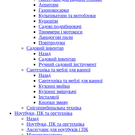
Аератори
Газонокосарки
Культиватори та мотоблоки
Кущорізи
Садові подрібнювачі
Триммери і мотокоси
Ланцюгові пили
Повітродуви
Садовий інвентар
Назад
Садовий інвентар
Ручний садовий інструмент
Сантехніка та меблі для ванної
Назад
Сантехніка та меблі для ванної
Кухонні мийки
Кухонні змішувачі
Інсталяції
Кнопки змиву
Снігоприбиральна техніка
Ноутбуки, ПК та оргтехніка
Назад
Ноутбуки, ПК та оргтехніка
Аксесуари для ноутбуків і ПК
Маршрутизатори