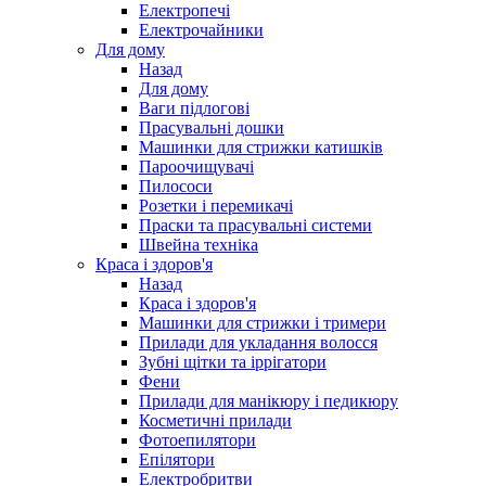
Електропечі
Електрочайники
Для дому
Назад
Для дому
Ваги підлогові
Прасувальні дошки
Машинки для стрижки катишків
Пароочищувачі
Пилососи
Розетки і перемикачі
Праски та прасувальні системи
Швейна техніка
Краса і здоров'я
Назад
Краса і здоров'я
Машинки для стрижки і тримери
Прилади для укладання волосся
Зубні щітки та іррігатори
Фени
Прилади для манікюру і педикюру
Косметичні прилади
Фотоепилятори
Епілятори
Електробритви