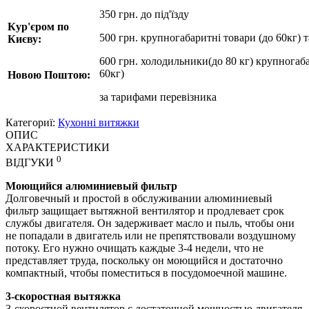
350 грн. до під'їзду
Кур'єром по
500 грн. крупногабаритні товари (до 60кг) 
Києву:
600 грн. холодильники(до 80 кг) крупногаба
60кг)
Новою Поштою:
за
тарифами перевізника
Категориї:
Кухонні витяжки
ОПИС
ХАРАКТЕРИСТИКИ
0
ВІДГУКИ
Моющийся алюминиевый фильтр
Долговечный и простой в обслуживании алюминиевый
фильтр защищает вытяжной вентилятор и продлевает срок
службы двигателя. Он задерживает масло и пыль, чтобы они
не попадали в двигатель или не препятствовали воздушному
потоку. Его нужно очищать каждые 3-4 недели, что не
представляет труда, поскольку он моющийся и достаточно
компактный, чтобы поместиться в посудомоечной машине.
3-скоростная вытяжка
3-скоростной вентилятор с достаточной мощностью двигателя