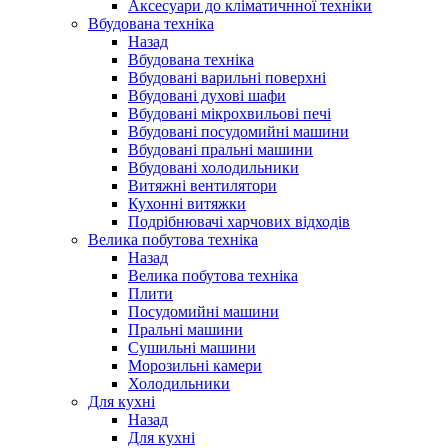
Аксесуари до кліматичнної техніки
Вбудована техніка
Назад
Вбудована техніка
Вбудовані варильні поверхні
Вбудовані духові шафи
Вбудовані мікрохвильові печі
Вбудовані посудомийні машини
Вбудовані пральні машини
Вбудовані холодильники
Витяжні вентилятори
Кухонні витяжки
Подрібнювачі харчових відходів
Велика побутова техніка
Назад
Велика побутова техніка
Плити
Посудомийні машини
Пральні машини
Сушильні машини
Морозильні камери
Холодильники
Для кухні
Назад
Для кухні