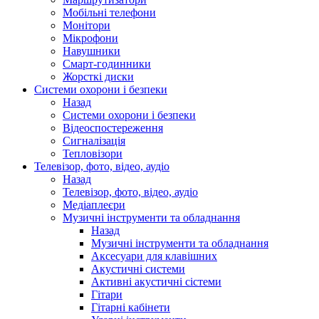
Мобільні телефони
Монітори
Мікрофони
Навушники
Смарт-годинники
Жорсткі диски
Системи охорони і безпеки
Назад
Системи охорони і безпеки
Відеоспостереження
Сигналізація
Тепловізори
Телевізор, фото, відео, аудіо
Назад
Телевізор, фото, відео, аудіо
Медіаплеєри
Музичні інструменти та обладнання
Назад
Музичні інструменти та обладнання
Аксесуари для клавішних
Акустичні системи
Активні акустичні сістеми
Гітари
Гітарні кабінети