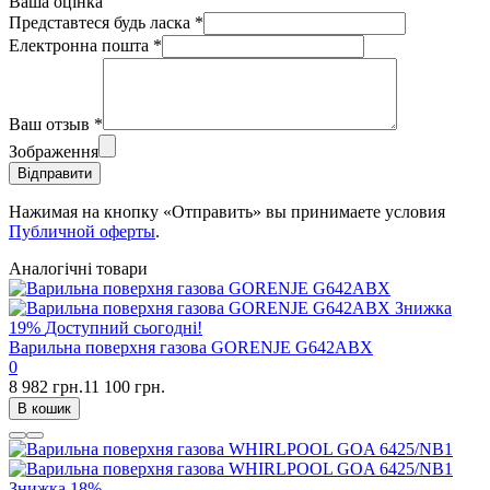
Ваша оцінка
Представтеся будь ласка
*
Електронна пошта
*
Ваш отзыв
*
Зображення
Відправити
Нажимая на кнопку «Отправить» вы принимаете условия
Публичной оферты
.
Аналогічні товари
Знижка
19%
Доступний сьогодні!
Варильна поверхня газова GORENJE G642ABX
0
8 982 грн.
11 100 грн.
В кошик
Знижка
18%