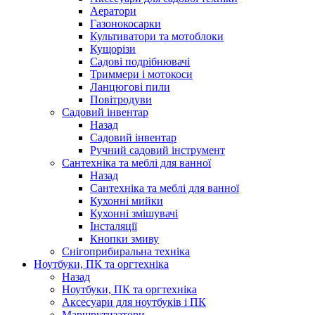
Аератори
Газонокосарки
Культиватори та мотоблоки
Кущорізи
Садові подрібнювачі
Триммери і мотокоси
Ланцюгові пили
Повітродуви
Садовий інвентар
Назад
Садовий інвентар
Ручний садовий інструмент
Сантехніка та меблі для ванної
Назад
Сантехніка та меблі для ванної
Кухонні мийки
Кухонні змішувачі
Інсталяції
Кнопки змиву
Снігоприбиральна техніка
Ноутбуки, ПК та оргтехніка
Назад
Ноутбуки, ПК та оргтехніка
Аксесуари для ноутбуків і ПК
Маршрутизатори