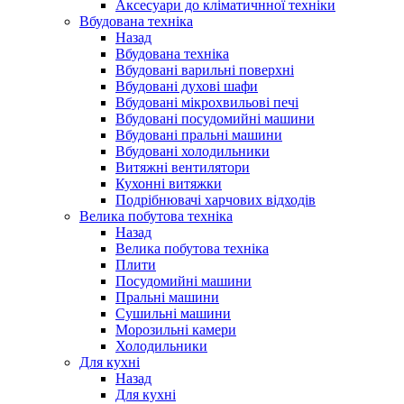
Аксесуари до кліматичнної техніки
Вбудована техніка
Назад
Вбудована техніка
Вбудовані варильні поверхні
Вбудовані духові шафи
Вбудовані мікрохвильові печі
Вбудовані посудомийні машини
Вбудовані пральні машини
Вбудовані холодильники
Витяжні вентилятори
Кухонні витяжки
Подрібнювачі харчових відходів
Велика побутова техніка
Назад
Велика побутова техніка
Плити
Посудомийні машини
Пральні машини
Сушильні машини
Морозильні камери
Холодильники
Для кухні
Назад
Для кухні