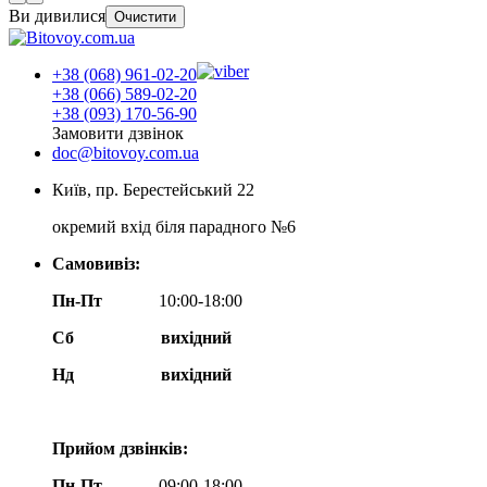
Ви дивилися
Очистити
+38 (068) 961-02-20
+38 (066) 589-02-20
+38 (093) 170-56-90
Замовити дзвінок
doc@bitovoy.com.ua
Київ, пр. Берестейський 22
окремий вхід біля парадного №6
Самовивіз:
Пн-Пт
10:00-18:00
Сб
вихідний
Нд
вихідний
Прийом дзвінків:
Пн-Пт
09:00-18:00