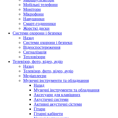
Мобільні телефони
Монітори
Мікрофони
Навушники
Смарт-годинники
Жорсткі диски
Системи охорони і безпеки
Назад
Системи охорони і безпеки
Відеоспостереження
Сигналізація
Тепловізори
Телевізор, фото, відео, аудіо
Назад
Телевізор, фото, відео, аудіо
Медіаплеєри
Музичні інструменти та обладнання
Назад
Музичні інструменти та обладнання
Аксесуари для клавішних
Акустичні системи
Активні акустичні сістеми
Гітари
Гітарні кабінети