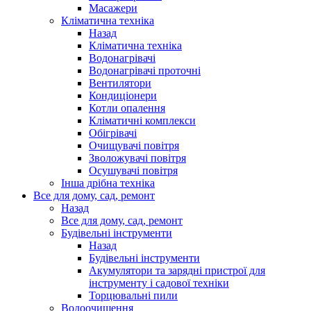
Масажери
Кліматична техніка
Назад
Кліматична техніка
Водонагрівачі
Водонагрівачі проточні
Вентилятори
Кондиціонери
Котли опалення
Кліматичні комплекси
Обігрівачі
Очищувачі повітря
Зволожувачі повітря
Осушувачі повітря
Інша дрібна техніка
Все для дому, сад, ремонт
Назад
Все для дому, сад, ремонт
Будівельні інструменти
Назад
Будівельні інструменти
Акумулятори та зарядні пристрої для
інструменту і садової техніки
Торцювальні пили
Водоочищення