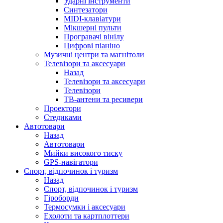
Ударні інструменти
Синтезатори
MIDI-клавіатури
Мікшерні пульти
Програвачі вінілу
Цифрові піаніно
Музичні центри та магнітоли
Телевізори та аксесуари
Назад
Телевізори та аксесуари
Телевізори
ТВ-антени та ресивери
Проектори
Стедиками
Автотовари
Назад
Автотовари
Мийки високого тиску
GPS-навігатори
Спорт, відпочинок і туризм
Назад
Спорт, відпочинок і туризм
Гіроборди
Термосумки і аксесуари
Ехолоти та картплоттери