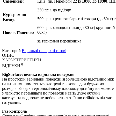
Самовивіз:
Київ, пр. Перемоги 22
(з 10:00 до 18:00, П
350 грн. до під'їзду
Кур'єром по
500 грн. крупногабаритні товари (до 60кг) 
Києву:
600 грн. холодильники(до 80 кг) крупногаба
60кг)
Новою Поштою:
за
тарифами перевізника
Категориї:
Варильні поверхні газові
ОПИС
ХАРАКТЕРИСТИКИ
0
ВІДГУКИ
BigSurface: велика варильна поверхня
На просторій варильній поверхні зі збільшеною відстанню між
пальниками помістяться каструлі та сковорідки будь-яких
розмірів. Завдяки ергономічному плоскому дизайну ви можете
з легкістю переміщати по поверхні навіть дуже об'ємні
каструлі та водночас не побоюватися за їхню стійкість під час
готування.
Газ-контроль
Якщо з якої-небудь причини полум'я згасне, завдяки системі