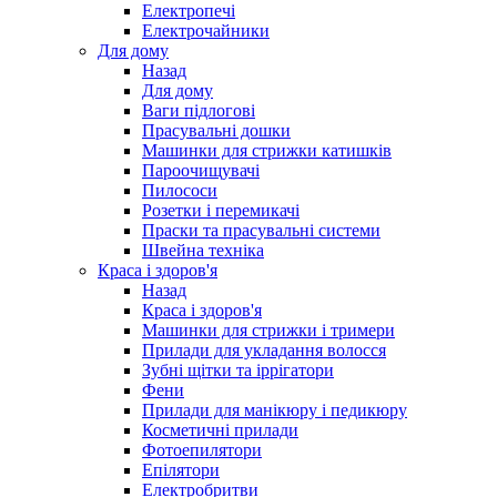
Електропечі
Електрочайники
Для дому
Назад
Для дому
Ваги підлогові
Прасувальні дошки
Машинки для стрижки катишків
Пароочищувачі
Пилососи
Розетки і перемикачі
Праски та прасувальні системи
Швейна техніка
Краса і здоров'я
Назад
Краса і здоров'я
Машинки для стрижки і тримери
Прилади для укладання волосся
Зубні щітки та іррігатори
Фени
Прилади для манікюру і педикюру
Косметичні прилади
Фотоепилятори
Епілятори
Електробритви