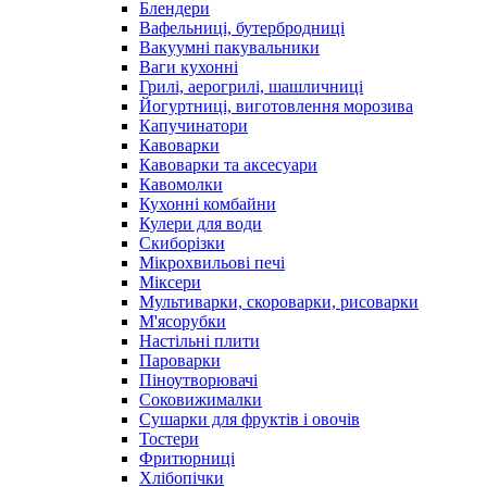
Блендери
Вафельниці, бутербродниці
Вакуумні пакувальники
Ваги кухонні
Грилі, аерогрилі, шашличниці
Йогуртниці, виготовлення морозива
Капучинатори
Кавоварки
Кавоварки та аксесуари
Кавомолки
Кухонні комбайни
Кулери для води
Скиборізки
Мікрохвильові печі
Міксери
Мультиварки, скороварки, рисоварки
М'ясорубки
Настільні плити
Пароварки
Піноутворювачі
Соковижималки
Сушарки для фруктів і овочів
Тостери
Фритюрниці
Хлібопічки