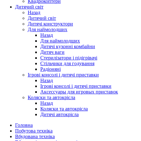
Квадрокоптери
Дитячий світ
Назад
Дитячий світ
Дитячі конструктори
Для наймолодших
Назад
Для наймолодших
Дитячі кухонні комбайни
Дитяч ваги
Стерилізатори і підігрівачі
Стільчики для годування
Радіоняні
Ігрові консолі і дитячі приставки
Назад
Ігрові консолі і дитячі приставки
Аксессуары для игровых приставок
Коляски та автокрісла
Назад
Коляски та автокрісла
Дитячі автокрісла
Головна
Побутова техніка
Вбудована техніка