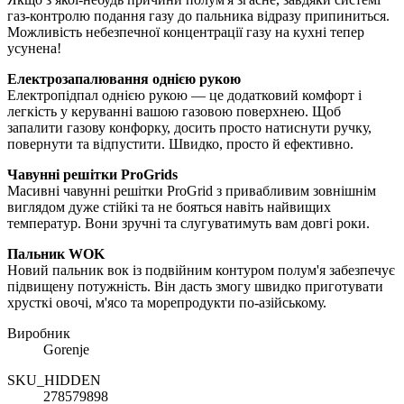
газ-контролю подання газу до пальника відразу припиниться.
Можливість небезпечної концентрації газу на кухні тепер
усунена!
Електрозапалювання однією рукою
Електропідпал однією рукою — це додатковий комфорт і
легкість у керуванні вашою газовою поверхнею. Щоб
запалити газову конфорку, досить просто натиснути ручку,
повернути та відпустити. Швидко, просто й ефективно.
Чавунні решітки ProGrids
Масивні чавунні решітки ProGrid з привабливим зовнішнім
виглядом дуже стійкі та не бояться навіть найвищих
температур. Вони зручні та слугуватимуть вам довгі роки.
Пальник WOK
Новий пальник вок із подвійним контуром полум'я забезпечує
підвищену потужність. Він дасть змогу швидко приготувати
хрусткі овочі, м'ясо та морепродукти по-азійському.
Виробник
Gorenje
SKU_HIDDEN
278579898