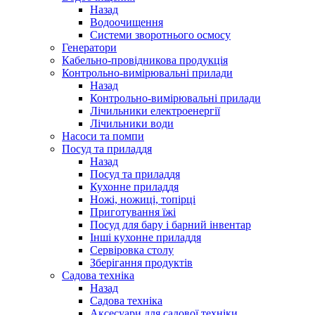
Назад
Водоочищення
Системи зворотнього осмосу
Генератори
Кабельно-провідникова продукція
Контрольно-вимірювальні прилади
Назад
Контрольно-вимірювальні прилади
Лічильники електроенергії
Лічильники води
Насоси та помпи
Посуд та приладдя
Назад
Посуд та приладдя
Кухонне приладдя
Ножі, ножиці, топірці
Приготування їжі
Посуд для бару і барний інвентар
Інші кухонне приладдя
Сервіровка столу
Зберігання продуктів
Садова техніка
Назад
Садова техніка
Аксесуари для садової техніки