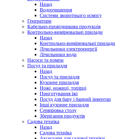
Назад
Водоочищення
Системи зворотнього осмосу
Генератори
Кабельно-провідникова продукція
Контрольно-вимірювальні прилади
Назад
Контрольно-вимірювальні прилади
Лічильники електроенергії
Лічильники води
Насоси та помпи
Посуд та приладдя
Назад
Посуд та приладдя
Кухонне приладдя
Ножі, ножиці, топірці
Приготування їжі
Посуд для бару і барний інвентар
Інші кухонне приладдя
Сервіровка столу
Зберігання продуктів
Садова техніка
Назад
Садова техніка
Аксесуари для садової техніки