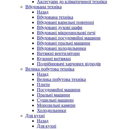
Аксесуари до кліматичнної техніки
Вбудована техніка
Назад
Вбудована техніка
Вбудовані варильні поверхні
Вбудовані духові шафи
Вбудовані мікрохвильові печі
Вбудовані посудомийні машини
Вбудовані пральні машини
Вбудовані холодильники
Витяжні вентилятори
Кухонні витяжки
Подрібнювачі харчових відходів
Велика побутова техніка
Назад
Велика побутова техніка
Плити
Посудомийні машини
Пральні машини
Сушильні машини
Морозильні камери
Холодильники
Для кухні
Назад
Для кухні