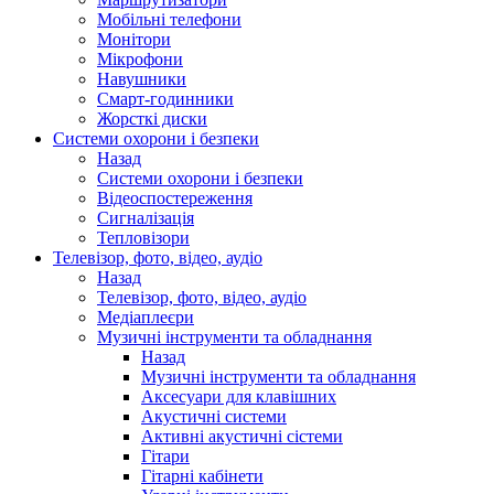
Мобільні телефони
Монітори
Мікрофони
Навушники
Смарт-годинники
Жорсткі диски
Системи охорони і безпеки
Назад
Системи охорони і безпеки
Відеоспостереження
Сигналізація
Тепловізори
Телевізор, фото, відео, аудіо
Назад
Телевізор, фото, відео, аудіо
Медіаплеєри
Музичні інструменти та обладнання
Назад
Музичні інструменти та обладнання
Аксесуари для клавішних
Акустичні системи
Активні акустичні сістеми
Гітари
Гітарні кабінети