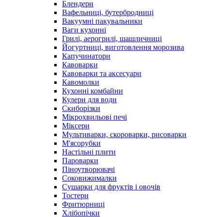
Блендери
Вафельниці, бутербродниці
Вакуумні пакувальники
Ваги кухонні
Грилі, аерогрилі, шашличниці
Йогуртниці, виготовлення морозива
Капучинатори
Кавоварки
Кавоварки та аксесуари
Кавомолки
Кухонні комбайни
Кулери для води
Скиборізки
Мікрохвильові печі
Міксери
Мультиварки, скороварки, рисоварки
М'ясорубки
Настільні плити
Пароварки
Піноутворювачі
Соковижималки
Сушарки для фруктів і овочів
Тостери
Фритюрниці
Хлібопічки