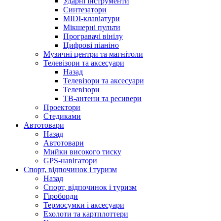
Ударні інструменти
Синтезатори
MIDI-клавіатури
Мікшерні пульти
Програвачі вінілу
Цифрові піаніно
Музичні центри та магнітоли
Телевізори та аксесуари
Назад
Телевізори та аксесуари
Телевізори
ТВ-антени та ресивери
Проектори
Стедиками
Автотовари
Назад
Автотовари
Мийки високого тиску
GPS-навігатори
Спорт, відпочинок і туризм
Назад
Спорт, відпочинок і туризм
Гіроборди
Термосумки і аксесуари
Ехолоти та картплоттери