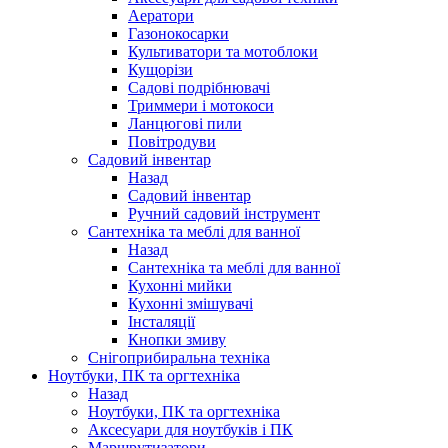
Аератори
Газонокосарки
Культиватори та мотоблоки
Кущорізи
Садові подрібнювачі
Триммери і мотокоси
Ланцюгові пили
Повітродуви
Садовий інвентар
Назад
Садовий інвентар
Ручний садовий інструмент
Сантехніка та меблі для ванної
Назад
Сантехніка та меблі для ванної
Кухонні мийки
Кухонні змішувачі
Інсталяції
Кнопки змиву
Снігоприбиральна техніка
Ноутбуки, ПК та оргтехніка
Назад
Ноутбуки, ПК та оргтехніка
Аксесуари для ноутбуків і ПК
Маршрутизатори