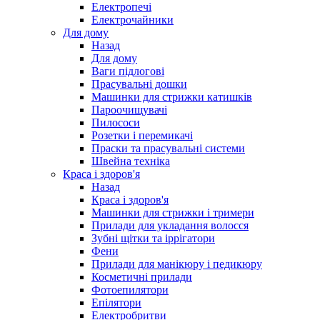
Електропечі
Електрочайники
Для дому
Назад
Для дому
Ваги підлогові
Прасувальні дошки
Машинки для стрижки катишків
Пароочищувачі
Пилососи
Розетки і перемикачі
Праски та прасувальні системи
Швейна техніка
Краса і здоров'я
Назад
Краса і здоров'я
Машинки для стрижки і тримери
Прилади для укладання волосся
Зубні щітки та іррігатори
Фени
Прилади для манікюру і педикюру
Косметичні прилади
Фотоепилятори
Епілятори
Електробритви