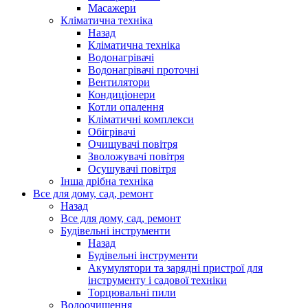
Масажери
Кліматична техніка
Назад
Кліматична техніка
Водонагрівачі
Водонагрівачі проточні
Вентилятори
Кондиціонери
Котли опалення
Кліматичні комплекси
Обігрівачі
Очищувачі повітря
Зволожувачі повітря
Осушувачі повітря
Інша дрібна техніка
Все для дому, сад, ремонт
Назад
Все для дому, сад, ремонт
Будівельні інструменти
Назад
Будівельні інструменти
Акумулятори та зарядні пристрої для
інструменту і садової техніки
Торцювальні пили
Водоочищення