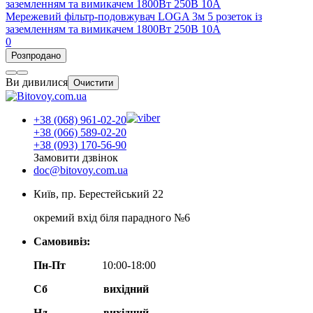
Мережевий фільтр-подовжувач LOGA 3м 5 розеток із
заземленням та вимикачем 1800Вт 250В 10А
0
Розпродано
Ви дивилися
Очистити
+38 (068) 961-02-20
+38 (066) 589-02-20
+38 (093) 170-56-90
Замовити дзвінок
doc@bitovoy.com.ua
Київ, пр. Берестейський 22
окремий вхід біля парадного №6
Самовивіз:
Пн-Пт
10:00-18:00
Сб
вихідний
Нд
вихідний