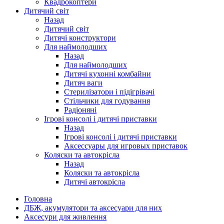
Квадрокоптери
Дитячий світ
Назад
Дитячий світ
Дитячі конструктори
Для наймолодших
Назад
Для наймолодших
Дитячі кухонні комбайни
Дитяч ваги
Стерилізатори і підігрівачі
Стільчики для годування
Радіоняні
Ігрові консолі і дитячі приставки
Назад
Ігрові консолі і дитячі приставки
Аксессуары для игровых приставок
Коляски та автокрісла
Назад
Коляски та автокрісла
Дитячі автокрісла
Головна
ДБЖ, акумулятори та аксесуари для них
Аксесури для живлення