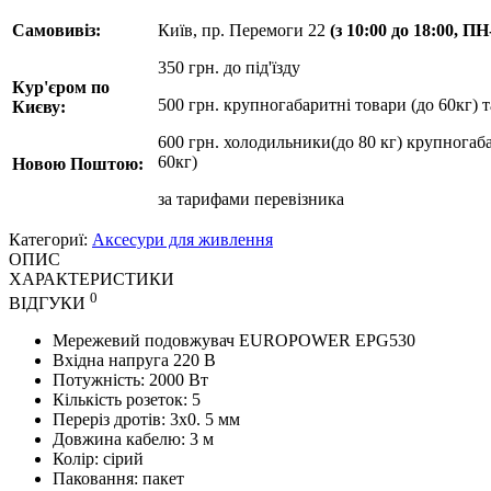
Самовивіз:
Київ, пр. Перемоги 22
(з 10:00 до 18:00, П
350 грн. до під'їзду
Кур'єром по
500 грн. крупногабаритні товари (до 60кг) 
Києву:
600 грн. холодильники(до 80 кг) крупногаба
60кг)
Новою Поштою:
за
тарифами перевізника
Категориї:
Аксесури для живлення
ОПИС
ХАРАКТЕРИСТИКИ
0
ВІДГУКИ
Мережевий подовжувач EUROPOWER EPG530
Вхідна напруга 220 В
Потужність: 2000 Вт
Кількість розеток: 5
Переріз дротів: 3х0. 5 мм
Довжина кабелю: 3 м
Колір: сірий
Паковання: пакет