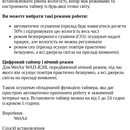
встановлювати рівень вологості, вибір між режимами та
настроювати таймер із будь-якої точки світу.
Ви можете вибрати такі режими роботи:
автоматичне осушення (прилад буде намагатися досягти
50% і підтримувати цю вологість весь час)
режим безперервного сушіння (СО): осушувач надалі
працює, але вологість не можна регулювати
режим сну (прилад осушує повітря практично
безшумно, а всі джерела світла на приладі вимкнені)
Цифровий таймер і нічний режим
Для WetAir WAD-R20L передбачений нічний режим, під час
якого він осушує повітря практично безшумно, а всі джерела
світла на приладі вимкнені.
Також осушувач обладнаний функцією таймера, яка дає
пристрою автоматично припиняти роботу в зазначений
інтервал часу. Встановити таймер можна на від 1 до 24 годин
із кроком 1 годину.
Виробник
WetAir
Спосіб встановлення