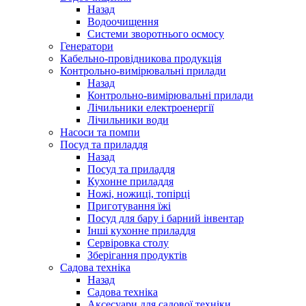
Назад
Водоочищення
Системи зворотнього осмосу
Генератори
Кабельно-провідникова продукція
Контрольно-вимірювальні прилади
Назад
Контрольно-вимірювальні прилади
Лічильники електроенергії
Лічильники води
Насоси та помпи
Посуд та приладдя
Назад
Посуд та приладдя
Кухонне приладдя
Ножі, ножиці, топірці
Приготування їжі
Посуд для бару і барний інвентар
Інші кухонне приладдя
Сервіровка столу
Зберігання продуктів
Садова техніка
Назад
Садова техніка
Аксесуари для садової техніки