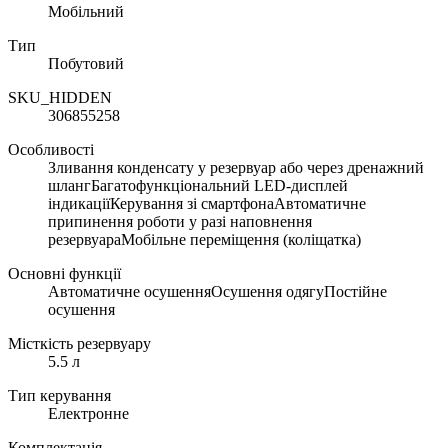
Мобільний
Тип
Побутовий
SKU_HIDDEN
306855258
Особливості
Зливання конденсату у резервуар або через дренажний
шлангБагатофункціональний LED-дисплей
індикаціїКерування зі смартфонаАвтоматичне
припинення роботи у разі наповнення
резервуараМобільне переміщення (коліщатка)
Основні функції
Автоматичне осушенняОсушення одягуПостійне
осушення
Місткість резервуару
5.5 л
Тип керування
Електронне
Комплектація