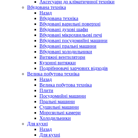
Аксесуари до кліматичнної техніки
Вбудована техніка
Назад
Вбудована техніка
Вбудовані варильні поверхні
Вбудовані духові шафи
Вбудовані мікрохвильові печі
Вбудовані посудомийні машини
Вбудовані пральні машини
Вбудовані холодильники
Витяжні вентилятори
Кухонні витяжки
Подрібнювачі харчових відходів
Велика побутова техніка
Назад
Велика побутова техніка
Плити
Посудомийні машини
Пральні машини
Сушильні машини
Морозильні камери
Холодильники
Для кухні
Назад
Для кухні