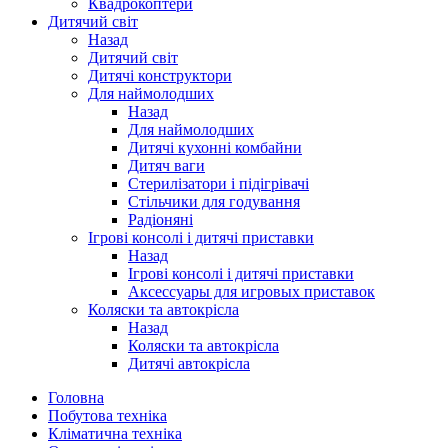
Квадрокоптери
Дитячий світ
Назад
Дитячий світ
Дитячі конструктори
Для наймолодших
Назад
Для наймолодших
Дитячі кухонні комбайни
Дитяч ваги
Стерилізатори і підігрівачі
Стільчики для годування
Радіоняні
Ігрові консолі і дитячі приставки
Назад
Ігрові консолі і дитячі приставки
Аксессуары для игровых приставок
Коляски та автокрісла
Назад
Коляски та автокрісла
Дитячі автокрісла
Головна
Побутова техніка
Кліматична техніка