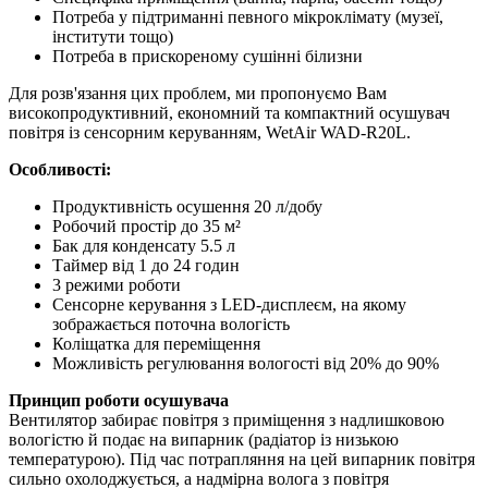
Потреба у підтриманні певного мікроклімату (музеї,
інститути тощо)
Потреба в прискореному сушінні білизни
Для розв'язання цих проблем, ми пропонуємо Вам
високопродуктивний, економний та компактний осушувач
повітря із сенсорним керуванням, WetAir WAD-R20L.
Особливості:
Продуктивність осушення 20 л/добу
Робочий простір до 35 м²
Бак для конденсату 5.5 л
Таймер від 1 до 24 годин
3 режими роботи
Сенсорне керування з LED-дисплеєм, на якому
зображається поточна вологість
Коліщатка для переміщення
Можливість регулювання вологості від 20% до 90%
Принцип роботи осушувача
Вентилятор забирає повітря з приміщення з надлишковою
вологістю й подає на випарник (радіатор із низькою
температурою). Під час потрапляння на цей випарник повітря
сильно охолоджується, а надмірна волога з повітря