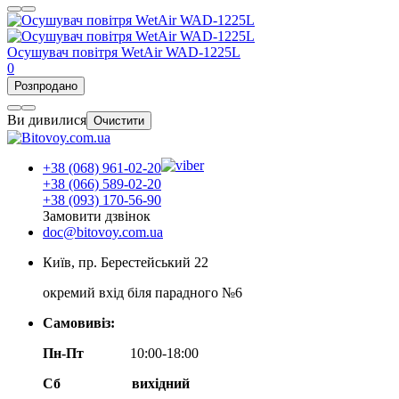
Осушувач повітря WetAir WAD-1225L
0
Розпродано
Ви дивилися
Очистити
+38 (068) 961-02-20
+38 (066) 589-02-20
+38 (093) 170-56-90
Замовити дзвінок
doc@bitovoy.com.ua
Київ, пр. Берестейський 22
окремий вхід біля парадного №6
Самовивіз:
Пн-Пт
10:00-18:00
Сб
вихідний