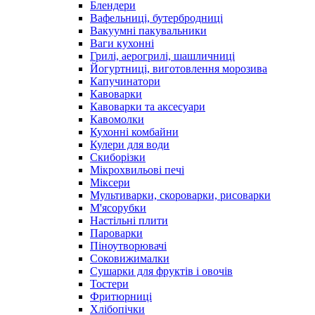
Блендери
Вафельниці, бутербродниці
Вакуумні пакувальники
Ваги кухонні
Грилі, аерогрилі, шашличниці
Йогуртниці, виготовлення морозива
Капучинатори
Кавоварки
Кавоварки та аксесуари
Кавомолки
Кухонні комбайни
Кулери для води
Скиборізки
Мікрохвильові печі
Міксери
Мультиварки, скороварки, рисоварки
М'ясорубки
Настільні плити
Пароварки
Піноутворювачі
Соковижималки
Сушарки для фруктів і овочів
Тостери
Фритюрниці
Хлібопічки