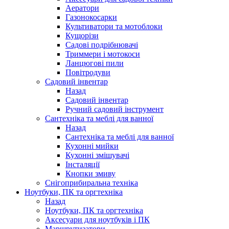
Аератори
Газонокосарки
Культиватори та мотоблоки
Кущорізи
Садові подрібнювачі
Триммери і мотокоси
Ланцюгові пили
Повітродуви
Садовий інвентар
Назад
Садовий інвентар
Ручний садовий інструмент
Сантехніка та меблі для ванної
Назад
Сантехніка та меблі для ванної
Кухонні мийки
Кухонні змішувачі
Інсталяції
Кнопки змиву
Снігоприбиральна техніка
Ноутбуки, ПК та оргтехніка
Назад
Ноутбуки, ПК та оргтехніка
Аксесуари для ноутбуків і ПК
Маршрутизатори