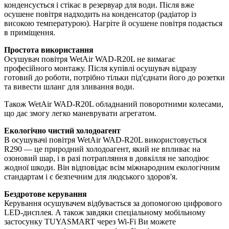
конденсується і стікає в резервуар для води. Після вже
осушене повітря надходить на конденсатор (радіатор із
високою температурою). Нагріте й осушене повітря подається
в приміщення.
Простота використання
Осушувач повітря WetAir WAD-R20L не вимагає
професійного монтажу. Після купівлі осушувач відразу
готовий до роботи, потрібно тільки під'єднати його до розетки
та вивести шланг для зливання води.
Також WetAir WAD-R20L обладнаний поворотними колесами,
що дає змогу легко маневрувати агрегатом.
Екологічно чистий холодоагент
В осушувачі повітря WetAir WAD-R20L використовується
R290 — це природний холодоагент, який не впливає на
озоновий шар, і в разі потрапляння в довкілля не заподіює
жодної шкоди. Він відповідає всім міжнародним екологічним
стандартам і є безпечним для людського здоров'я.
Бездротове керування
Керування осушувачем відбувається за допомогою цифрового
LED-дисплея. А також завдяки спеціальному мобільному
застосунку TUYASMART через Wi-Fi Ви можете