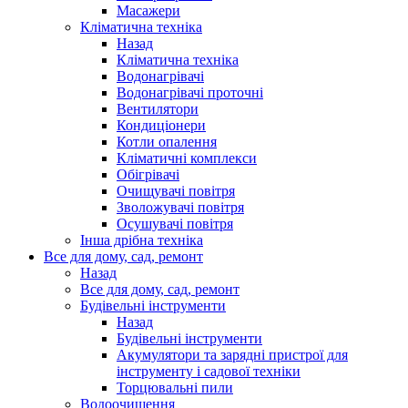
Масажери
Кліматична техніка
Назад
Кліматична техніка
Водонагрівачі
Водонагрівачі проточні
Вентилятори
Кондиціонери
Котли опалення
Кліматичні комплекси
Обігрівачі
Очищувачі повітря
Зволожувачі повітря
Осушувачі повітря
Інша дрібна техніка
Все для дому, сад, ремонт
Назад
Все для дому, сад, ремонт
Будівельні інструменти
Назад
Будівельні інструменти
Акумулятори та зарядні пристрої для
інструменту і садової техніки
Торцювальні пили
Водоочищення