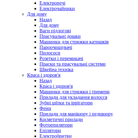
Електропечі
Електрочайники
Для дому
Назад
Для дому
Ваги підлогові
Прасувальні дошки
Машинки для стрижки катишків
Пароочищувачі
Пилососи
Розетки і перемикачі
Праски та прасувальні системи
Швейна техніка
Краса і здоров'я
Назад
Краса і здоров'я
Машинки для стрижки і тримери
Прилади для укладання волосся
Зубні щітки та іррігатори
Фени
Прилади для манікюру і педикюру
Косметичні прилади
Фотоепилятори
Епілятори
Електробритви