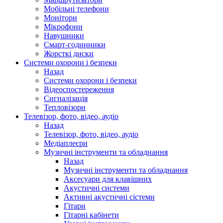
Мобільні телефони
Монітори
Мікрофони
Навушники
Смарт-годинники
Жорсткі диски
Системи охорони і безпеки
Назад
Системи охорони і безпеки
Відеоспостереження
Сигналізація
Тепловізори
Телевізор, фото, відео, аудіо
Назад
Телевізор, фото, відео, аудіо
Медіаплеєри
Музичні інструменти та обладнання
Назад
Музичні інструменти та обладнання
Аксесуари для клавішних
Акустичні системи
Активні акустичні сістеми
Гітари
Гітарні кабінети