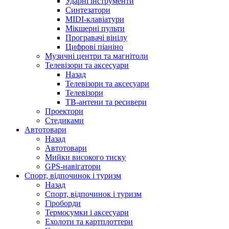
Ударні інструменти
Синтезатори
MIDI-клавіатури
Мікшерні пульти
Програвачі вінілу
Цифрові піаніно
Музичні центри та магнітоли
Телевізори та аксесуари
Назад
Телевізори та аксесуари
Телевізори
ТВ-антени та ресивери
Проектори
Стедиками
Автотовари
Назад
Автотовари
Мийки високого тиску
GPS-навігатори
Спорт, відпочинок і туризм
Назад
Спорт, відпочинок і туризм
Гіроборди
Термосумки і аксесуари
Ехолоти та картплоттери