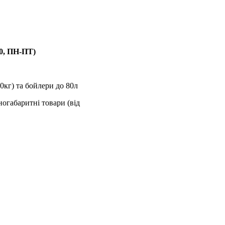
00, ПН-ПТ)
0кг) та бойлери до 80л
ногабаритні товари (від