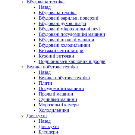
Вбудована техніка
Назад
Вбудована техніка
Вбудовані варильні поверхні
Вбудовані духові шафи
Вбудовані мікрохвильові печі
Вбудовані посудомийні машини
Вбудовані пральні машини
Вбудовані холодильники
Витяжні вентилятори
Кухонні витяжки
Подрібнювачі харчових відходів
Велика побутова техніка
Назад
Велика побутова техніка
Плити
Посудомийні машини
Пральні машини
Сушильні машини
Морозильні камери
Холодильники
Для кухні
Назад
Для кухні
Блендери