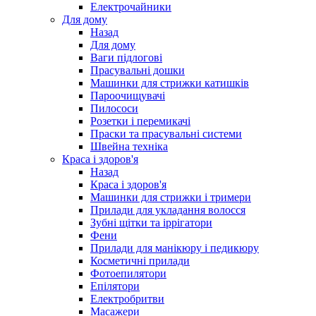
Електрочайники
Для дому
Назад
Для дому
Ваги підлогові
Прасувальні дошки
Машинки для стрижки катишків
Пароочищувачі
Пилососи
Розетки і перемикачі
Праски та прасувальні системи
Швейна техніка
Краса і здоров'я
Назад
Краса і здоров'я
Машинки для стрижки і тримери
Прилади для укладання волосся
Зубні щітки та іррігатори
Фени
Прилади для манікюру і педикюру
Косметичні прилади
Фотоепилятори
Епілятори
Електробритви
Масажери