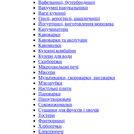
Вафельниці, бутербродниці
Вакуумні пакувальники
Ваги кухонні
Грилі, аерогрилі, шашличниці
Йогуртниці, виготовлення морозива
Капучинатори
Кавоварки
Кавоварки та аксесуари
Кавомолки
Кухонні комбайни
Кулери для води
Скиборізки
Мікрохвильові печі
Міксери
Мультиварки, скороварки, рисоварки
М'ясорубки
Настільні плити
Пароварки
Піноутворювачі
Соковижималки
Сушарки для фруктів і овочів
Тостери
Фритюрниці
Хлібопічки
Електропечі