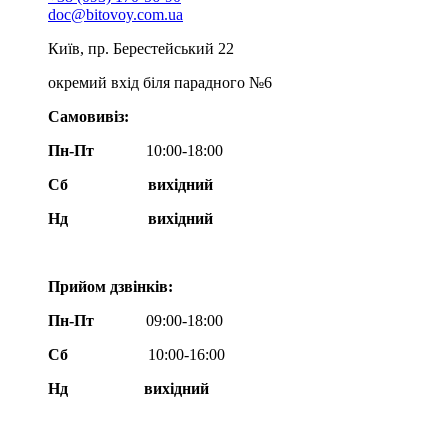
doc@bitovoy.com.ua
Київ, пр. Берестейський 22
окремий вхід біля парадного №6
Самовивіз:
Пн-Пт
10:00-18:00
Сб
вихідний
Нд
вихідний
Прийом дзвінків:
Пн-Пт
09:00-18:00
Сб
10:00-16:00
Нд вихідний