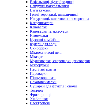
Вафельниці, бутербродниці
Вакуумні пакувальники
Ваги кухонні
Грилі, аерогрилі, шашличниці
Йогуртниці, виготовлення морозива
Капучинатори
Кавоварки
Кавоварки та аксесуари
Кавомолки
Кухонні комбайни
Кулери для води
Скиборізки
Мікрохвильові печі
Міксери
Мультиварки, скороварки, рисоварки
М'ясорубки
Настільні плити
Пароварки
Піноутворювачі
Соковижималки
Сушарки для фруктів і овочів
Тостери
Фритюрниці
Хлібопічки
Електропечі