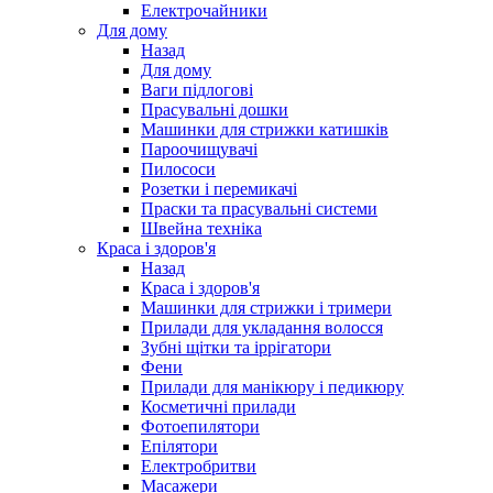
Електрочайники
Для дому
Назад
Для дому
Ваги підлогові
Прасувальні дошки
Машинки для стрижки катишків
Пароочищувачі
Пилососи
Розетки і перемикачі
Праски та прасувальні системи
Швейна техніка
Краса і здоров'я
Назад
Краса і здоров'я
Машинки для стрижки і тримери
Прилади для укладання волосся
Зубні щітки та іррігатори
Фени
Прилади для манікюру і педикюру
Косметичні прилади
Фотоепилятори
Епілятори
Електробритви
Масажери