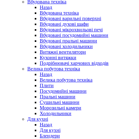
Вбудована техніка
Назад
Вбудована техніка
Вбудовані варильні поверхні
Вбудовані духові шафи
Вбудовані мікрохвильові печі
Вбудовані посудомийні машини
Вбудовані пральні машини
Вбудовані холодильники
Витяжні вентилятори
Кухонні витяжки
Подрібнювачі харчових відходів
Велика побутова техніка
Назад
Велика побутова техніка
Плити
Посудомийні машини
Пральні машини
Сушильні машини
Морозильні камери
Холодильники
Для кухні
Назад
Для кухні
Блендери