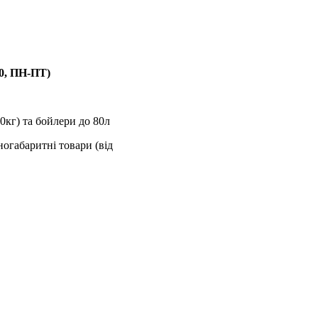
00, ПН-ПТ)
0кг) та бойлери до 80л
ногабаритні товари (від