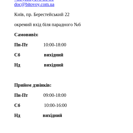
doc@bitovoy.com.ua
Київ, пр. Берестейський 22
окремий вхід біля парадного №6
Самовивіз:
Пн-Пт
10:00-18:00
Сб
вихідний
Нд
вихідний
Прийом дзвінків:
Пн-Пт
09:00-18:00
Сб
10:00-16:00
Нд вихідний