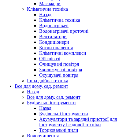
Масажери
Кліматична техніка
Назад
Кліматична техніка
Водонагрівачі
Водонагрівачі проточні
Вентилятори
Кондиціонери
Котли опалення
Кліматичні комплекси
Обігрівачі
Очищувачі повітря
Зволожувачі повітря
Осушувачі повітря
Інша дрібна техніка
Все для дому, сад, ремонт
Назад
Все для дому, сад, ремонт
Будівельні інструменти
Назад
Будівельні інструменти
Акумулятори та зарядні пристрої для
інструменту і садової техніки
Торцювальні пили
Водоочищення