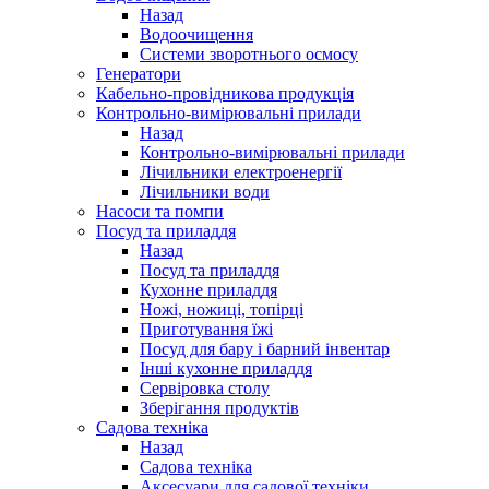
Назад
Водоочищення
Системи зворотнього осмосу
Генератори
Кабельно-провідникова продукція
Контрольно-вимірювальні прилади
Назад
Контрольно-вимірювальні прилади
Лічильники електроенергії
Лічильники води
Насоси та помпи
Посуд та приладдя
Назад
Посуд та приладдя
Кухонне приладдя
Ножі, ножиці, топірці
Приготування їжі
Посуд для бару і барний інвентар
Інші кухонне приладдя
Сервіровка столу
Зберігання продуктів
Садова техніка
Назад
Садова техніка
Аксесуари для садової техніки