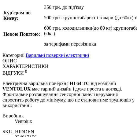
350 грн. до під'їзду
Кур'єром по
500 грн. крупногабаритні товари (до 60кг) 
Києву:
600 грн. холодильники(до 80 кг) крупногаба
60кг)
Новою Поштою:
за
тарифами перевізника
Категориї:
Варильні поверхні електричні
ОПИС
ХАРАКТЕРИСТИКИ
0
ВІДГУКИ
Електрична варильна поверхня
HI 64 TC
від компанії
VENTOLUX
має гарний дизайн і дуже проста в догляді.
Фронтальне розташування сенсорної панелі керування
спростить роботу до мінімуму, що не становитиме труднощів у
використанні.
Виробник
Ventolux
SKU_HIDDEN