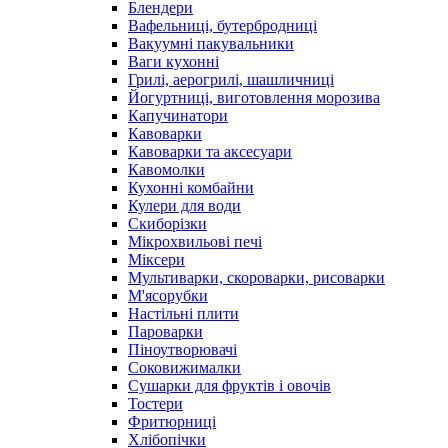
Блендери
Вафельниці, бутербродниці
Вакуумні пакувальники
Ваги кухонні
Грилі, аерогрилі, шашличниці
Йогуртниці, виготовлення морозива
Капучинатори
Кавоварки
Кавоварки та аксесуари
Кавомолки
Кухонні комбайни
Кулери для води
Скиборізки
Мікрохвильові печі
Міксери
Мультиварки, скороварки, рисоварки
М'ясорубки
Настільні плити
Пароварки
Піноутворювачі
Соковижималки
Сушарки для фруктів і овочів
Тостери
Фритюрниці
Хлібопічки