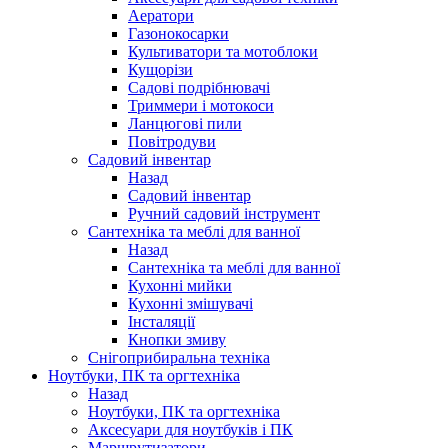
Аератори
Газонокосарки
Культиватори та мотоблоки
Кущорізи
Садові подрібнювачі
Триммери і мотокоси
Ланцюгові пили
Повітродуви
Садовий інвентар
Назад
Садовий інвентар
Ручний садовий інструмент
Сантехніка та меблі для ванної
Назад
Сантехніка та меблі для ванної
Кухонні мийки
Кухонні змішувачі
Інсталяції
Кнопки змиву
Снігоприбиральна техніка
Ноутбуки, ПК та оргтехніка
Назад
Ноутбуки, ПК та оргтехніка
Аксесуари для ноутбуків і ПК
Маршрутизатори