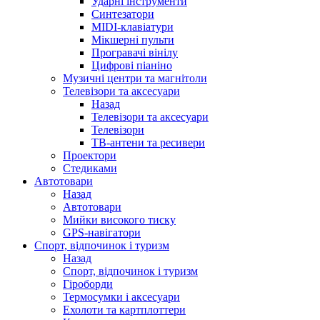
Ударні інструменти
Синтезатори
MIDI-клавіатури
Мікшерні пульти
Програвачі вінілу
Цифрові піаніно
Музичні центри та магнітоли
Телевізори та аксесуари
Назад
Телевізори та аксесуари
Телевізори
ТВ-антени та ресивери
Проектори
Стедиками
Автотовари
Назад
Автотовари
Мийки високого тиску
GPS-навігатори
Спорт, відпочинок і туризм
Назад
Спорт, відпочинок і туризм
Гіроборди
Термосумки і аксесуари
Ехолоти та картплоттери