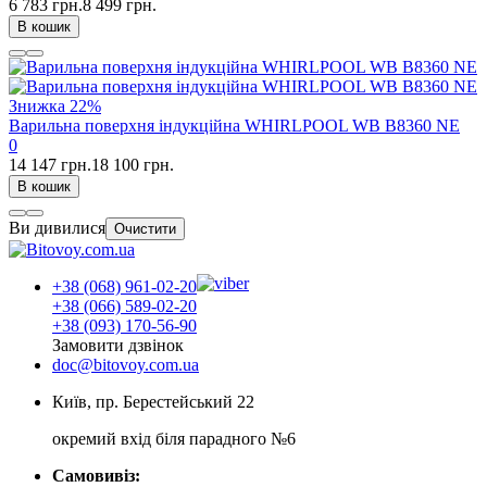
6 783 грн.
8 499 грн.
В кошик
Знижка
22%
Варильна поверхня індукційна WHIRLPOOL WB B8360 NE
0
14 147 грн.
18 100 грн.
В кошик
Ви дивилися
Очистити
+38 (068) 961-02-20
+38 (066) 589-02-20
+38 (093) 170-56-90
Замовити дзвінок
doc@bitovoy.com.ua
Київ, пр. Берестейський 22
окремий вхід біля парадного №6
Самовивіз: