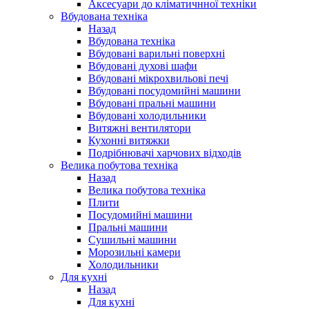
Аксесуари до кліматичнної техніки
Вбудована техніка
Назад
Вбудована техніка
Вбудовані варильні поверхні
Вбудовані духові шафи
Вбудовані мікрохвильові печі
Вбудовані посудомийні машини
Вбудовані пральні машини
Вбудовані холодильники
Витяжні вентилятори
Кухонні витяжки
Подрібнювачі харчових відходів
Велика побутова техніка
Назад
Велика побутова техніка
Плити
Посудомийні машини
Пральні машини
Сушильні машини
Морозильні камери
Холодильники
Для кухні
Назад
Для кухні