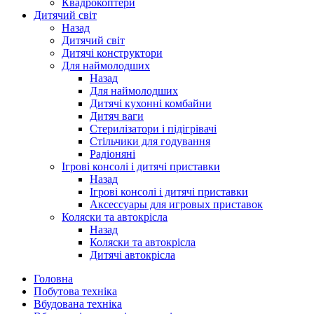
Квадрокоптери
Дитячий світ
Назад
Дитячий світ
Дитячі конструктори
Для наймолодших
Назад
Для наймолодших
Дитячі кухонні комбайни
Дитяч ваги
Стерилізатори і підігрівачі
Стільчики для годування
Радіоняні
Ігрові консолі і дитячі приставки
Назад
Ігрові консолі і дитячі приставки
Аксессуары для игровых приставок
Коляски та автокрісла
Назад
Коляски та автокрісла
Дитячі автокрісла
Головна
Побутова техніка
Вбудована техніка