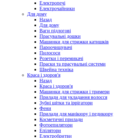
Електропечі
Електрочайники
Для дому
Назад
Для дому
Ваги підлогові
Прасувальні дошки
Машинки для стрижки катишків
Пароочищувачі
Пилососи
Розетки і перемикачі
Праски та прасувальні системи
Швейна техніка
Краса і здоров'я
Назад
Краса і здоров'я
Машинки для стрижки і тримери
Прилади для укладання волосся
Зубні щітки та іррігатори
Фени
Прилади для манікюру і педикюру
Косметичні прилади
Фотоепилятори
Епілятори
Електробритви