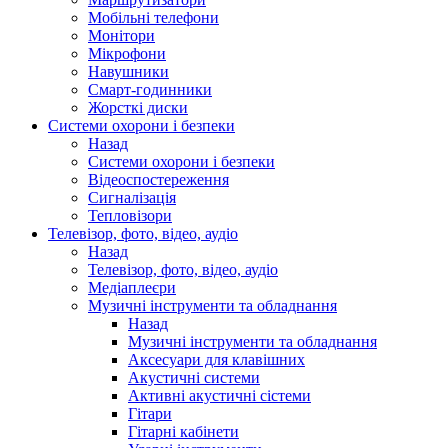
Мобільні телефони
Монітори
Мікрофони
Навушники
Смарт-годинники
Жорсткі диски
Системи охорони і безпеки
Назад
Системи охорони і безпеки
Відеоспостереження
Сигналізація
Тепловізори
Телевізор, фото, відео, аудіо
Назад
Телевізор, фото, відео, аудіо
Медіаплеєри
Музичні інструменти та обладнання
Назад
Музичні інструменти та обладнання
Аксесуари для клавішних
Акустичні системи
Активні акустичні сістеми
Гітари
Гітарні кабінети