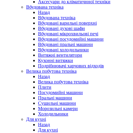
Аксесуари до кліматичнної техніки
Вбудована техніка
Назад
Вбудована техніка
Вбудовані варильні поверхні
Вбудовані духові шафи
Вбудовані мікрохвильові печі
Вбудовані посудомийні машини
Вбудовані пральні машини
Вбудовані холодильники
Витяжні вентилятори
Кухонні витяжки
Подрібнювачі харчових відходів
Велика побутова техніка
Назад
Велика побутова техніка
Плити
Посудомийні машини
Пральні машини
Сушильні машини
Морозильні камери
Холодильники
Для кухні
Назад
Для кухні