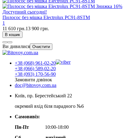
Знижка
16%
Доступний сьогодні!
Пилосос без мішка Electrolux PC91-8STM
1
11 610 грн.
13 900 грн.
В кошик
Ви дивилися
Очистити
+38 (068) 961-02-20
+38 (066) 589-02-20
+38 (093) 170-56-90
Замовити дзвінок
doc@bitovoy.com.ua
Київ, пр. Берестейський 22
окремий вхід біля парадного №6
Самовивіз:
Пн-Пт
10:00-18:00
Сб
вихідний