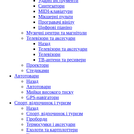
Ударні інструменти
Синтезатори
MIDI-клавіатури
Мікшерні пульти
Програвачі вінілу
Цифрові піаніно
Музичні центри та магнітоли
Телевізори та аксесуари
Назад
Телевізори та аксесуари
Телевізори
ТВ-антени та ресивери
Проектори
Стедиками
Автотовари
Назад
Автотовари
Мийки високого тиску
GPS-навігатори
Спорт, відпочинок і туризм
Назад
Спорт, відпочинок і туризм
Гіроборди
Термосумки і аксесуари
Ехолоти та картплоттери