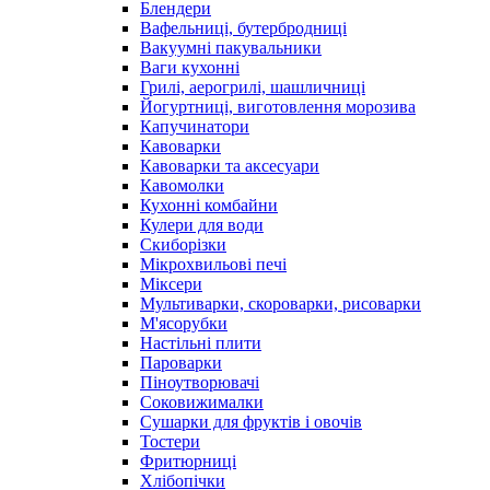
Блендери
Вафельниці, бутербродниці
Вакуумні пакувальники
Ваги кухонні
Грилі, аерогрилі, шашличниці
Йогуртниці, виготовлення морозива
Капучинатори
Кавоварки
Кавоварки та аксесуари
Кавомолки
Кухонні комбайни
Кулери для води
Скиборізки
Мікрохвильові печі
Міксери
Мультиварки, скороварки, рисоварки
М'ясорубки
Настільні плити
Пароварки
Піноутворювачі
Соковижималки
Сушарки для фруктів і овочів
Тостери
Фритюрниці
Хлібопічки