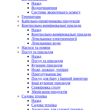
Назад
Водоочищення
Системи зворотнього осмосу
Генератори
Кабельно-провідникова продукція
Контрольно-вимірювальні прилади
Назад
Контрольно-вимірювальні прилади
Лічильники електроенергії
Лічильники води
Насоси та помпи
Посуд та приладдя
Назад
Посуд та приладдя
Кухонне приладдя
Ножі, ножиці, топірці
Приготування їжі
Посуд для бару і барний інвентар
Інші кухонне приладдя
Сервіровка столу
Зберігання продуктів
Садова техніка
Назад
Садова техніка
Аксесуари для садової техніки