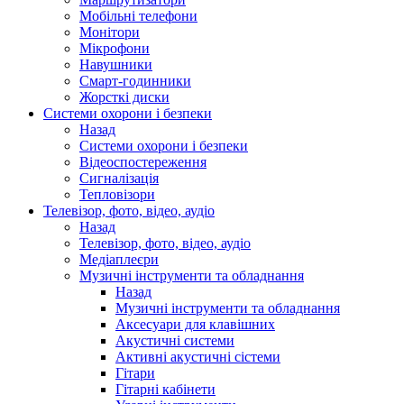
Мобільні телефони
Монітори
Мікрофони
Навушники
Смарт-годинники
Жорсткі диски
Системи охорони і безпеки
Назад
Системи охорони і безпеки
Відеоспостереження
Сигналізація
Тепловізори
Телевізор, фото, відео, аудіо
Назад
Телевізор, фото, відео, аудіо
Медіаплеєри
Музичні інструменти та обладнання
Назад
Музичні інструменти та обладнання
Аксесуари для клавішних
Акустичні системи
Активні акустичні сістеми
Гітари
Гітарні кабінети