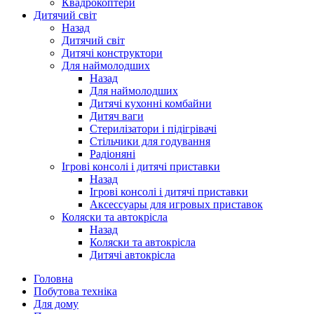
Квадрокоптери
Дитячий світ
Назад
Дитячий світ
Дитячі конструктори
Для наймолодших
Назад
Для наймолодших
Дитячі кухонні комбайни
Дитяч ваги
Стерилізатори і підігрівачі
Стільчики для годування
Радіоняні
Ігрові консолі і дитячі приставки
Назад
Ігрові консолі і дитячі приставки
Аксессуары для игровых приставок
Коляски та автокрісла
Назад
Коляски та автокрісла
Дитячі автокрісла
Головна
Побутова техніка
Для дому