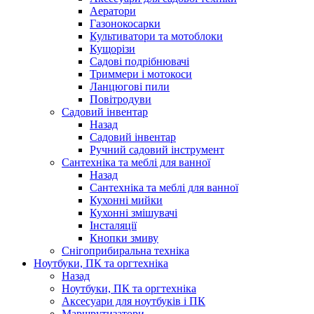
Аератори
Газонокосарки
Культиватори та мотоблоки
Кущорізи
Садові подрібнювачі
Триммери і мотокоси
Ланцюгові пили
Повітродуви
Садовий інвентар
Назад
Садовий інвентар
Ручний садовий інструмент
Сантехніка та меблі для ванної
Назад
Сантехніка та меблі для ванної
Кухонні мийки
Кухонні змішувачі
Інсталяції
Кнопки змиву
Снігоприбиральна техніка
Ноутбуки, ПК та оргтехніка
Назад
Ноутбуки, ПК та оргтехніка
Аксесуари для ноутбуків і ПК
Маршрутизатори