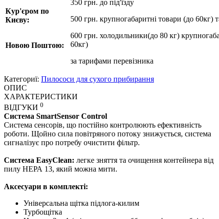
350 грн. до під'їзду
Кур'єром по
500 грн. крупногабаритні товари (до 60кг) 
Києву:
600 грн. холодильники(до 80 кг) крупногаба
60кг)
Новою Поштою:
за
тарифами перевізника
Категориї:
Пилососи для сухого прибирання
ОПИС
ХАРАКТЕРИСТИКИ
0
ВІДГУКИ
Система SmartSensor Control
Система сенсорів, що постійно контролюють ефективність
роботи. Щойно сила повітряного потоку знижується, система
сигналізує про потребу очистити фільтр.
Система EasyClean:
легке зняття та очищення контейнера від
пилу НЕРА 13, який можна мити.
Аксесуари в комплекті:
Універсальна щітка підлога-килим
Турбощітка