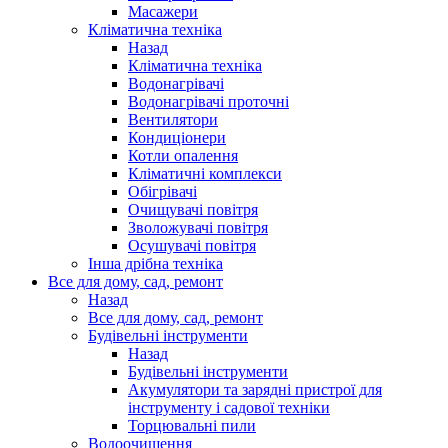
Масажери
Кліматична техніка
Назад
Кліматична техніка
Водонагрівачі
Водонагрівачі проточні
Вентилятори
Кондиціонери
Котли опалення
Кліматичні комплекси
Обігрівачі
Очищувачі повітря
Зволожувачі повітря
Осушувачі повітря
Інша дрібна техніка
Все для дому, сад, ремонт
Назад
Все для дому, сад, ремонт
Будівельні інструменти
Назад
Будівельні інструменти
Акумулятори та зарядні пристрої для
інструменту і садової техніки
Торцювальні пили
Водоочищення