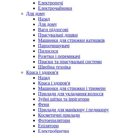
Електропечі
Електрочайники
Для дому
Назад
Для дому
Ваги підлогові
Прасувальні дошки
Машинки для стрижки катишків
Пароочищувачі
Пилососи
Розетки і перемикачі
Праски та прасувальні системи
Швейна техніка
Краса і здоров'я
Назад
Краса і здоров'я
Машинки для стрижки і тримери
Прилади для укладання волосся
Зубні щітки та іррігатори
Фени
Прилади для манікюру і педикюру
Косметичні прилади
Фотоепилятори
Епілятори
Електробритви