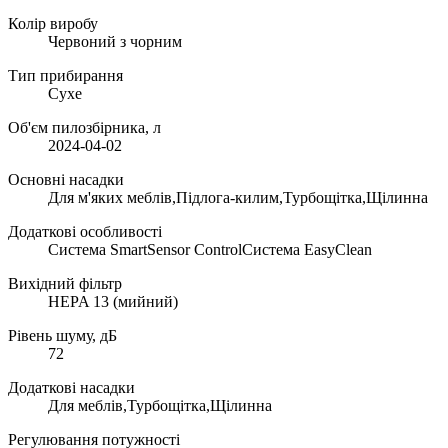
Колір виробу
Червоний з чорним
Тип прибирання
Сухе
Об'єм пилозбірника, л
2024-04-02
Основні насадки
Для м'яких меблів,Підлога-килим,Турбощітка,Щілинна
Додаткові особливості
Система SmartSensor ControlСистема EasyClean
Вихідний фільтр
HEPA 13 (мийний)
Рівень шуму, дБ
72
Додаткові насадки
Для меблів,Турбощітка,Щілинна
Регулювання потужності