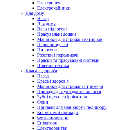
Електропечі
Електрочайники
Для дому
Назад
Для дому
Ваги підлогові
Прасувальні дошки
Машинки для стрижки катишків
Пароочищувачі
Пилососи
Розетки і перемикачі
Праски та прасувальні системи
Швейна техніка
Краса і здоров'я
Назад
Краса і здоров'я
Машинки для стрижки і тримери
Прилади для укладання волосся
Зубні щітки та іррігатори
Фени
Прилади для манікюру і педикюру
Косметичні прилади
Фотоепилятори
Епілятори
Електробритви