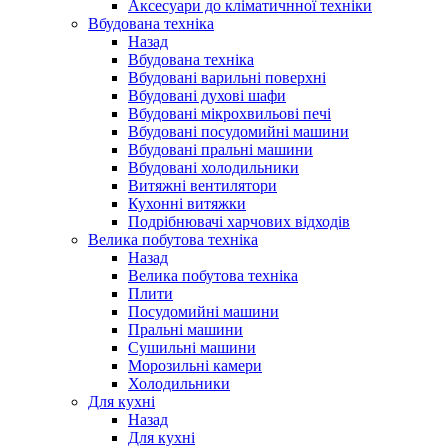
Аксесуари до кліматичнної техніки
Вбудована техніка
Назад
Вбудована техніка
Вбудовані варильні поверхні
Вбудовані духові шафи
Вбудовані мікрохвильові печі
Вбудовані посудомийні машини
Вбудовані пральні машини
Вбудовані холодильники
Витяжні вентилятори
Кухонні витяжки
Подрібнювачі харчових відходів
Велика побутова техніка
Назад
Велика побутова техніка
Плити
Посудомийні машини
Пральні машини
Сушильні машини
Морозильні камери
Холодильники
Для кухні
Назад
Для кухні