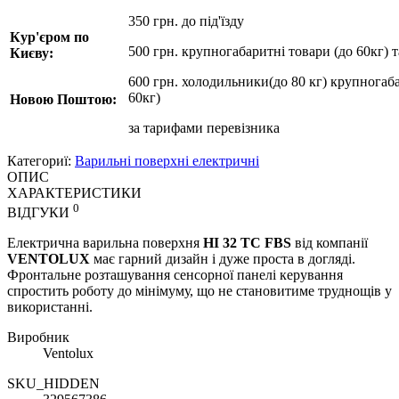
350 грн. до під'їзду
Кур'єром по
500 грн. крупногабаритні товари (до 60кг) 
Києву:
600 грн. холодильники(до 80 кг) крупногаба
60кг)
Новою Поштою:
за
тарифами перевізника
Категориї:
Варильні поверхні електричні
ОПИС
ХАРАКТЕРИСТИКИ
0
ВІДГУКИ
Електрична варильна поверхня
HI 32 TC FBS
від компанії
VENTOLUX
має гарний дизайн і дуже проста в догляді.
Фронтальне розташування сенсорної панелі керування
спростить роботу до мінімуму, що не становитиме труднощів у
використанні.
Виробник
Ventolux
SKU_HIDDEN