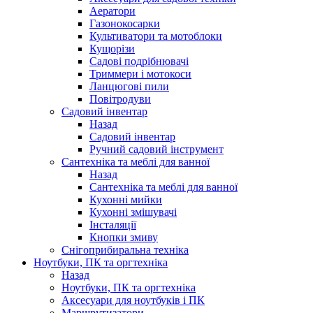
Аератори
Газонокосарки
Культиватори та мотоблоки
Кущорізи
Садові подрібнювачі
Триммери і мотокоси
Ланцюгові пили
Повітродуви
Садовий інвентар
Назад
Садовий інвентар
Ручний садовий інструмент
Сантехніка та меблі для ванної
Назад
Сантехніка та меблі для ванної
Кухонні мийки
Кухонні змішувачі
Інсталяції
Кнопки змиву
Снігоприбиральна техніка
Ноутбуки, ПК та оргтехніка
Назад
Ноутбуки, ПК та оргтехніка
Аксесуари для ноутбуків і ПК
Маршрутизатори