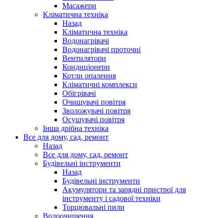
Масажери
Кліматична техніка
Назад
Кліматична техніка
Водонагрівачі
Водонагрівачі проточні
Вентилятори
Кондиціонери
Котли опалення
Кліматичні комплекси
Обігрівачі
Очищувачі повітря
Зволожувачі повітря
Осушувачі повітря
Інша дрібна техніка
Все для дому, сад, ремонт
Назад
Все для дому, сад, ремонт
Будівельні інструменти
Назад
Будівельні інструменти
Акумулятори та зарядні пристрої для
інструменту і садової техніки
Торцювальні пили
Водоочищення