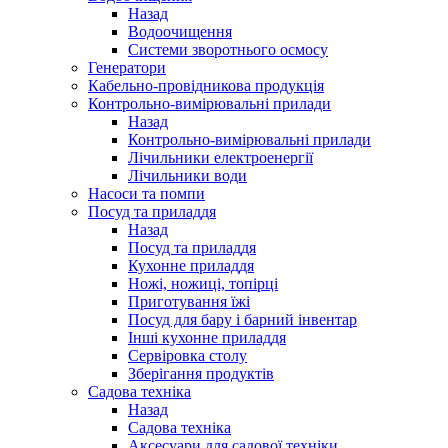
Назад
Водоочищення
Системи зворотнього осмосу
Генератори
Кабельно-провідникова продукція
Контрольно-вимірювальні прилади
Назад
Контрольно-вимірювальні прилади
Лічильники електроенергії
Лічильники води
Насоси та помпи
Посуд та приладдя
Назад
Посуд та приладдя
Кухонне приладдя
Ножі, ножиці, топірці
Приготування їжі
Посуд для бару і барний інвентар
Інші кухонне приладдя
Сервіровка столу
Зберігання продуктів
Садова техніка
Назад
Садова техніка
Аксесуари для садової техніки