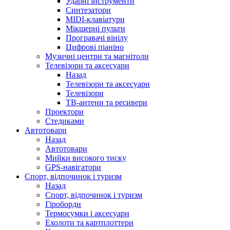
Ударні інструменти
Синтезатори
MIDI-клавіатури
Мікшерні пульти
Програвачі вінілу
Цифрові піаніно
Музичні центри та магнітоли
Телевізори та аксесуари
Назад
Телевізори та аксесуари
Телевізори
ТВ-антени та ресивери
Проектори
Стедиками
Автотовари
Назад
Автотовари
Мийки високого тиску
GPS-навігатори
Спорт, відпочинок і туризм
Назад
Спорт, відпочинок і туризм
Гіроборди
Термосумки і аксесуари
Ехолоти та картплоттери