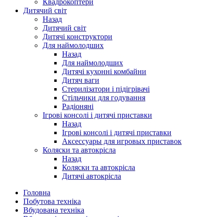
Квадрокоптери
Дитячий світ
Назад
Дитячий світ
Дитячі конструктори
Для наймолодших
Назад
Для наймолодших
Дитячі кухонні комбайни
Дитяч ваги
Стерилізатори і підігрівачі
Стільчики для годування
Радіоняні
Ігрові консолі і дитячі приставки
Назад
Ігрові консолі і дитячі приставки
Аксессуары для игровых приставок
Коляски та автокрісла
Назад
Коляски та автокрісла
Дитячі автокрісла
Головна
Побутова техніка
Вбудована техніка