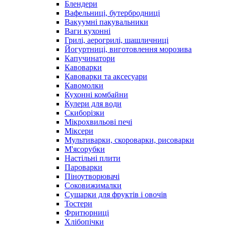
Блендери
Вафельниці, бутербродниці
Вакуумні пакувальники
Ваги кухонні
Грилі, аерогрилі, шашличниці
Йогуртниці, виготовлення морозива
Капучинатори
Кавоварки
Кавоварки та аксесуари
Кавомолки
Кухонні комбайни
Кулери для води
Скиборізки
Мікрохвильові печі
Міксери
Мультиварки, скороварки, рисоварки
М'ясорубки
Настільні плити
Пароварки
Піноутворювачі
Соковижималки
Сушарки для фруктів і овочів
Тостери
Фритюрниці
Хлібопічки