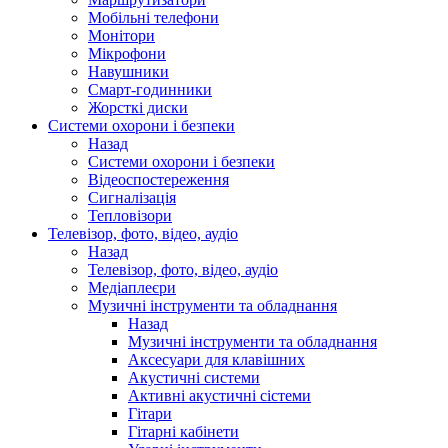
Мобільні телефони
Монітори
Мікрофони
Навушники
Смарт-годинники
Жорсткі диски
Системи охорони і безпеки
Назад
Системи охорони і безпеки
Відеоспостереження
Сигналізація
Тепловізори
Телевізор, фото, відео, аудіо
Назад
Телевізор, фото, відео, аудіо
Медіаплеєри
Музичні інструменти та обладнання
Назад
Музичні інструменти та обладнання
Аксесуари для клавішних
Акустичні системи
Активні акустичні сістеми
Гітари
Гітарні кабінети