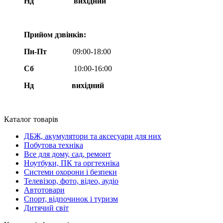
Нд
вихідний
Прийом дзвінків:
Пн-Пт
09:00-18:00
Сб
10:00-16:00
Нд вихідний
Каталог товарів
ДБЖ, акумулятори та аксесуари для них
Побутова техніка
Все для дому, сад, ремонт
Ноутбуки, ПК та оргтехніка
Системи охорони і безпеки
Телевізор, фото, відео, аудіо
Автотовари
Спорт, відпочинок і туризм
Дитячий світ