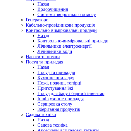
Назад
Водоочищення
Системи зворотнього осмосу
Генератори
Кабельно-провідникова продукція
Контрольно-вимірювальні прилади
Назад
Контрольно-вимірювальні прилади
Лічильники електроенергії
Лічильники води
Насоси та помпи
Посуд та приладдя
Назад
Посуд та приладдя
Кухонне приладдя
Ножі, ножиці, топірці
Приготування їжі
Посуд для бару і барний інвентар
Інші кухонне приладдя
Сервіровка столу
Зберігання продуктів
Садова техніка
Назад
Садова техніка
Аксесуари для садової техніки