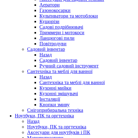
Аератори
Газонокосарки
Культиватори та мотоблоки
Кущорізи
Садові подрібнювачі
Триммери і мотокоси
Ланцюгові пили
Повітродуви
Садовий інвентар
Назад
Садовий інвентар
Ручний садовий інструмент
Сантехніка та меблі для ванної
Назад
Сантехніка та меблі для ванної
Кухонні мийки
Кухонні змішувачі
Інсталяції
Кнопки змиву
Снігоприбиральна техніка
Ноутбуки, ПК та оргтехніка
Назад
Ноутбуки, ПК та оргтехніка
Аксесуари для ноутбуків і ПК
Маршрутизатори