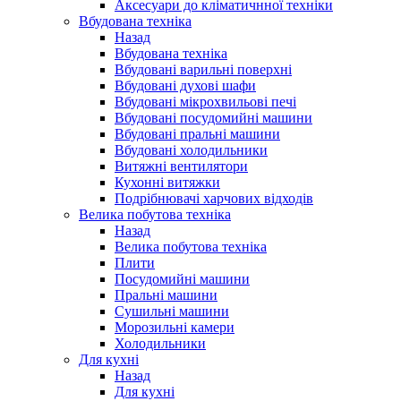
Аксесуари до кліматичнної техніки
Вбудована техніка
Назад
Вбудована техніка
Вбудовані варильні поверхні
Вбудовані духові шафи
Вбудовані мікрохвильові печі
Вбудовані посудомийні машини
Вбудовані пральні машини
Вбудовані холодильники
Витяжні вентилятори
Кухонні витяжки
Подрібнювачі харчових відходів
Велика побутова техніка
Назад
Велика побутова техніка
Плити
Посудомийні машини
Пральні машини
Сушильні машини
Морозильні камери
Холодильники
Для кухні
Назад
Для кухні