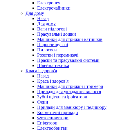
Електропечі
Електрочайники
Для дому
Назад
Для дому
Ваги підлогові
Прасувальні дошки
Машинки для стрижки катишків
Пароочищувачі
Пилососи
Розетки і перемикачі
Праски та прасувальні системи
Швейна техніка
Краса і здоров'я
Назад
Краса і здоров'я
Машинки для стрижки і тримери
Прилади для укладання волосся
Зубні щітки та іррігатори
Фени
Прилади для манікюру і педикюру
Косметичні прилади
Фотоепилятори
Епілятори
Електробритви