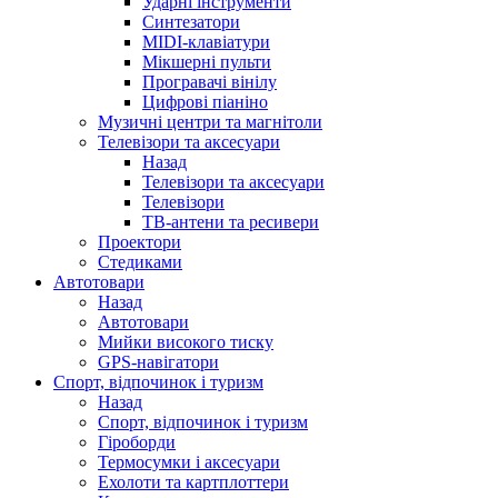
Ударні інструменти
Синтезатори
MIDI-клавіатури
Мікшерні пульти
Програвачі вінілу
Цифрові піаніно
Музичні центри та магнітоли
Телевізори та аксесуари
Назад
Телевізори та аксесуари
Телевізори
ТВ-антени та ресивери
Проектори
Стедиками
Автотовари
Назад
Автотовари
Мийки високого тиску
GPS-навігатори
Спорт, відпочинок і туризм
Назад
Спорт, відпочинок і туризм
Гіроборди
Термосумки і аксесуари
Ехолоти та картплоттери