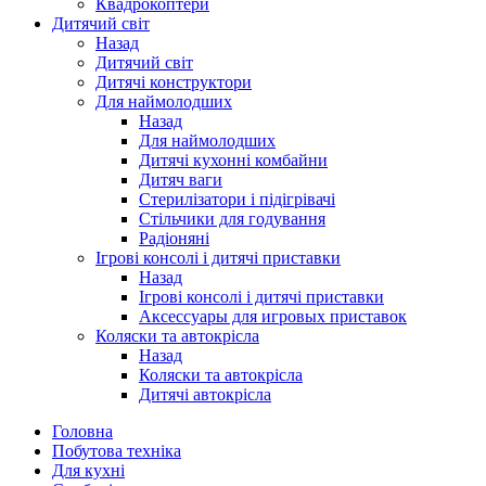
Квадрокоптери
Дитячий світ
Назад
Дитячий світ
Дитячі конструктори
Для наймолодших
Назад
Для наймолодших
Дитячі кухонні комбайни
Дитяч ваги
Стерилізатори і підігрівачі
Стільчики для годування
Радіоняні
Ігрові консолі і дитячі приставки
Назад
Ігрові консолі і дитячі приставки
Аксессуары для игровых приставок
Коляски та автокрісла
Назад
Коляски та автокрісла
Дитячі автокрісла
Головна
Побутова техніка
Для кухні