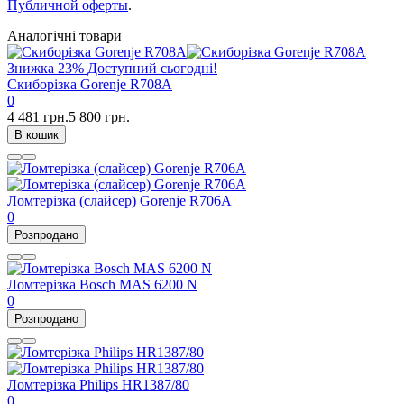
Публичной оферты
.
Аналогічні товари
Знижка
23%
Доступний сьогодні!
Скиборізка Gorenje R708A
0
4 481 грн.
5 800 грн.
В кошик
Ломтерізка (слайсер) Gorenje R706A
0
Розпродано
Ломтерізка Bosch MAS 6200 N
0
Розпродано
Ломтерізка Philips HR1387/80
0