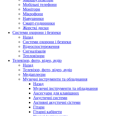
Мобільні телефони
Монітори
Мікрофони
Навушники
Смарт-годинники
Жорсткі диски
Системи охорони і безпеки
Назад
Системи охорони і безпеки
Відеоспостереження
Сигналізація
Тепловізори
Телевізор, фото, відео, аудіо
Назад
Телевізор, фото, відео, аудіо
Медіаплеєри
Музичні інструменти та обладнання
Назад
Музичні інструменти та обладнання
Аксесуари для клавішних
Акустичні системи
Активні акустичні сістеми
Гітари
Гітарні кабінети