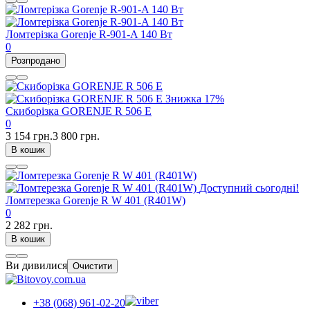
Ломтерізка Gorenje R-901-A 140 Вт
0
Розпродано
Знижка
17%
Скиборізка GORENJE R 506 E
0
3 154 грн.
3 800 грн.
В кошик
Доступний сьогодні!
Ломтерезка Gorenje R W 401 (R401W)
0
2 282 грн.
В кошик
Ви дивилися
Очистити
+38 (068) 961-02-20