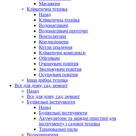
Масажери
Кліматична техніка
Назад
Кліматична техніка
Водонагрівачі
Водонагрівачі проточні
Вентилятори
Кондиціонери
Котли опалення
Кліматичні комплекси
Обігрівачі
Очищувачі повітря
Зволожувачі повітря
Осушувачі повітря
Інша дрібна техніка
Все для дому, сад, ремонт
Назад
Все для дому, сад, ремонт
Будівельні інструменти
Назад
Будівельні інструменти
Акумулятори та зарядні пристрої для
інструменту і садової техніки
Торцювальні пили
Водоочищення