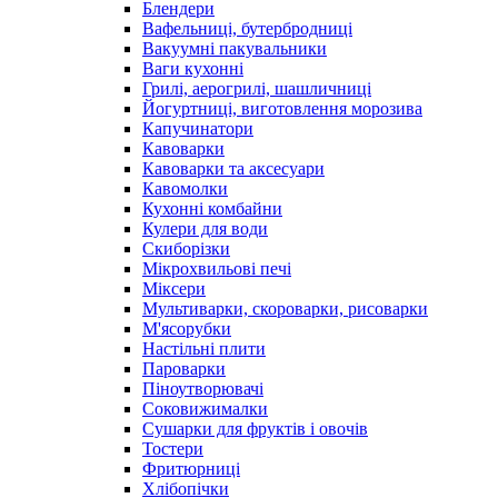
Блендери
Вафельниці, бутербродниці
Вакуумні пакувальники
Ваги кухонні
Грилі, аерогрилі, шашличниці
Йогуртниці, виготовлення морозива
Капучинатори
Кавоварки
Кавоварки та аксесуари
Кавомолки
Кухонні комбайни
Кулери для води
Скиборізки
Мікрохвильові печі
Міксери
Мультиварки, скороварки, рисоварки
М'ясорубки
Настільні плити
Пароварки
Піноутворювачі
Соковижималки
Сушарки для фруктів і овочів
Тостери
Фритюрниці
Хлібопічки