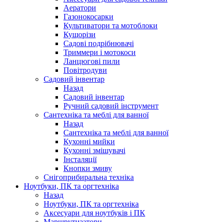
Аератори
Газонокосарки
Культиватори та мотоблоки
Кущорізи
Садові подрібнювачі
Триммери і мотокоси
Ланцюгові пили
Повітродуви
Садовий інвентар
Назад
Садовий інвентар
Ручний садовий інструмент
Сантехніка та меблі для ванної
Назад
Сантехніка та меблі для ванної
Кухонні мийки
Кухонні змішувачі
Інсталяції
Кнопки змиву
Снігоприбиральна техніка
Ноутбуки, ПК та оргтехніка
Назад
Ноутбуки, ПК та оргтехніка
Аксесуари для ноутбуків і ПК
Маршрутизатори