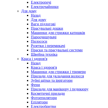
Електропечі
Електрочайники
Для дому
Назад
Для дому
Ваги підлогові
Прасувальні дошки
Машинки для стрижки катишків
Пароочищувачі
Пилососи
Розетки і перемикачі
Праски та прасувальні системи
Швейна техніка
Краса і здоров'я
Назад
Краса і здоров'я
Машинки для стрижки і тримери
Прилади для укладання волосся
Зубні щітки та іррігатори
Фени
Прилади для манікюру і педикюру
Косметичні прилади
Фотоепилятори
Епілятори
Електробритви