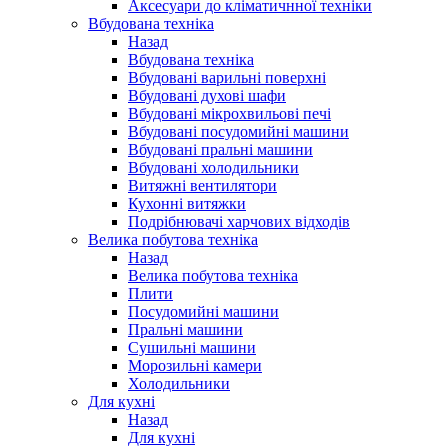
Аксесуари до кліматичнної техніки
Вбудована техніка
Назад
Вбудована техніка
Вбудовані варильні поверхні
Вбудовані духові шафи
Вбудовані мікрохвильові печі
Вбудовані посудомийні машини
Вбудовані пральні машини
Вбудовані холодильники
Витяжні вентилятори
Кухонні витяжки
Подрібнювачі харчових відходів
Велика побутова техніка
Назад
Велика побутова техніка
Плити
Посудомийні машини
Пральні машини
Сушильні машини
Морозильні камери
Холодильники
Для кухні
Назад
Для кухні