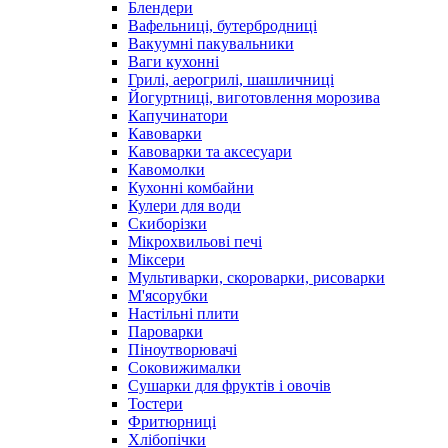
Блендери
Вафельниці, бутербродниці
Вакуумні пакувальники
Ваги кухонні
Грилі, аерогрилі, шашличниці
Йогуртниці, виготовлення морозива
Капучинатори
Кавоварки
Кавоварки та аксесуари
Кавомолки
Кухонні комбайни
Кулери для води
Скиборізки
Мікрохвильові печі
Міксери
Мультиварки, скороварки, рисоварки
М'ясорубки
Настільні плити
Пароварки
Піноутворювачі
Соковижималки
Сушарки для фруктів і овочів
Тостери
Фритюрниці
Хлібопічки