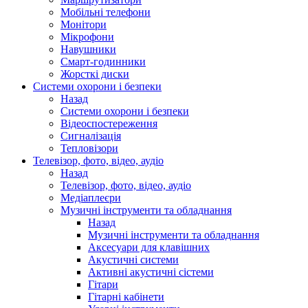
Мобільні телефони
Монітори
Мікрофони
Навушники
Смарт-годинники
Жорсткі диски
Системи охорони і безпеки
Назад
Системи охорони і безпеки
Відеоспостереження
Сигналізація
Тепловізори
Телевізор, фото, відео, аудіо
Назад
Телевізор, фото, відео, аудіо
Медіаплеєри
Музичні інструменти та обладнання
Назад
Музичні інструменти та обладнання
Аксесуари для клавішних
Акустичні системи
Активні акустичні сістеми
Гітари
Гітарні кабінети