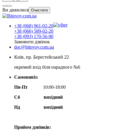
Ви дивилися
Очистити
+38 (068) 961-02-20
+38 (066) 589-02-20
+38 (093) 170-56-90
Замовити дзвінок
doc@bitovoy.com.ua
Київ, пр. Берестейський 22
окремий вхід біля парадного №6
Самовивіз:
Пн-Пт
10:00-18:00
Сб
вихідний
Нд
вихідний
Прийом дзвінків: