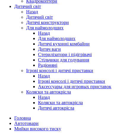
Квадрокоптери
Дитячий світ
Назад
Дитячий світ
Дитячі конструктори
Для наймолодших
Назад
Для наймолодших
Дитячі кухонні комбайни
Дитяч ваги
Стерилізатори і підігрівачі
Стільчики для годування
Радіоняні
Ігрові консолі і дитячі приставки
Назад
Ігрові консолі і дитячі приставки
Аксессуары для игровых приставок
Коляски та автокрісла
Назад
Коляски та автокрісла
Дитячі автокрісла
Головна
Автотовари
Мийки високого тиску