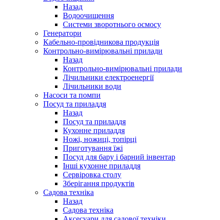
Назад
Водоочищення
Системи зворотнього осмосу
Генератори
Кабельно-провідникова продукція
Контрольно-вимірювальні прилади
Назад
Контрольно-вимірювальні прилади
Лічильники електроенергії
Лічильники води
Насоси та помпи
Посуд та приладдя
Назад
Посуд та приладдя
Кухонне приладдя
Ножі, ножиці, топірці
Приготування їжі
Посуд для бару і барний інвентар
Інші кухонне приладдя
Сервіровка столу
Зберігання продуктів
Садова техніка
Назад
Садова техніка
Аксесуари для садової техніки