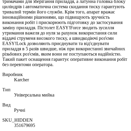
тримачами для зберігання приладдя, а латунна головка блоку
циліндрів і автоматична система скидання тиску гарантують
тривалий термін його служби. Крім того, апарат вражає
інноваційними рішеннями, що підвищують зручність
виконання робіт і прискорюють підготовку до застосування
заміну приладдя. Пістолет EASY!Force зводить зусилля
утримання важеля до нуля за рахунок використання сили
віддачі струменя високого тиску, а швидкодіючі роз'єми
EASY!Lock дозволяють приєднувати та від'єднувати
приладдя в 5 разів швидше, ніж при використанні звичайних
різьбових роз'ємів, яким вони не поступаються надійністю.
Такий пакет оснащення гарантує оперативне виконання робіт
без перевтоми оператора.
Виробник
Karcher
Тип
Універсальна мийка
Вид
Ручні
SKU_HIDDEN
351679695