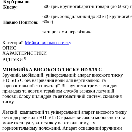
Кур'єром по
500 грн. крупногабаритні товари (до 60кг) 
Києву:
600 грн. холодильники(до 80 кг) крупногаба
60кг)
Новою Поштою:
за
тарифами перевізника
Категориї:
Мийки високого тиску
ОПИС
ХАРАКТЕРИСТИКИ
0
ВІДГУКИ
МІНІМИЙКА ВИСОКОГО ТИСКУ HD 5/15 C
Зручний, мобільний, універсальний: апарат високого тиску
HD 5/15 C без нагрівання води для вертикальної та
горизонтальної експлуатації. Зі зручними тримачами для
приладдя та довгим терміном служби завдяки латунній
головці блоку циліндрів та автоматичній системі скидання
тиску.
Легкий, компактний та універсальний апарат високого тиску
без підігріву води HD 5/15 C вражає високою мобільністю та
може експлуатуватися як у вертикальному, і у
горизонтальному положенні. Апарат оснащений зручними