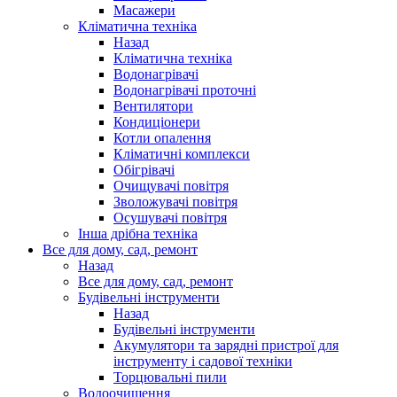
Масажери
Кліматична техніка
Назад
Кліматична техніка
Водонагрівачі
Водонагрівачі проточні
Вентилятори
Кондиціонери
Котли опалення
Кліматичні комплекси
Обігрівачі
Очищувачі повітря
Зволожувачі повітря
Осушувачі повітря
Інша дрібна техніка
Все для дому, сад, ремонт
Назад
Все для дому, сад, ремонт
Будівельні інструменти
Назад
Будівельні інструменти
Акумулятори та зарядні пристрої для
інструменту і садової техніки
Торцювальні пили
Водоочищення