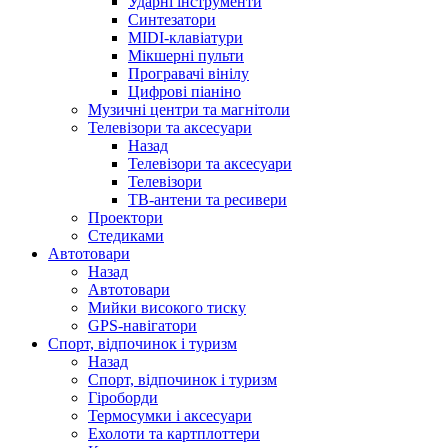
Ударні інструменти
Синтезатори
MIDI-клавіатури
Мікшерні пульти
Програвачі вінілу
Цифрові піаніно
Музичні центри та магнітоли
Телевізори та аксесуари
Назад
Телевізори та аксесуари
Телевізори
ТВ-антени та ресивери
Проектори
Стедиками
Автотовари
Назад
Автотовари
Мийки високого тиску
GPS-навігатори
Спорт, відпочинок і туризм
Назад
Спорт, відпочинок і туризм
Гіроборди
Термосумки і аксесуари
Ехолоти та картплоттери