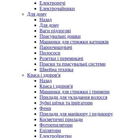
Електропечі
Електрочайники
Для дому
Назад
Для дому
Ваги підлогові
Прасувальні дошки
Машинки для стрижки катишків
Пароочищувачі
Пилососи
Розетки і перемикачі
Праски та прасувальні системи
Швейна техніка
Краса і здоров'я
Назад
Краса і здоров'я
Машинки для стрижки і тримери
Прилади для укладання волосся
Зубні щітки та іррігатори
Фени
Прилади для манікюру і педикюру
Косметичні прилади
Фотоепилятори
Епілятори
Електробритви