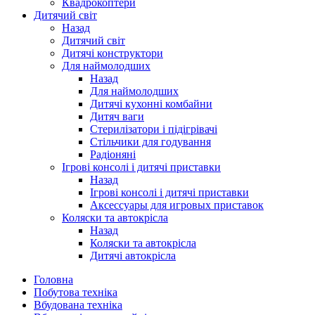
Квадрокоптери
Дитячий світ
Назад
Дитячий світ
Дитячі конструктори
Для наймолодших
Назад
Для наймолодших
Дитячі кухонні комбайни
Дитяч ваги
Стерилізатори і підігрівачі
Стільчики для годування
Радіоняні
Ігрові консолі і дитячі приставки
Назад
Ігрові консолі і дитячі приставки
Аксессуары для игровых приставок
Коляски та автокрісла
Назад
Коляски та автокрісла
Дитячі автокрісла
Головна
Побутова техніка
Вбудована техніка