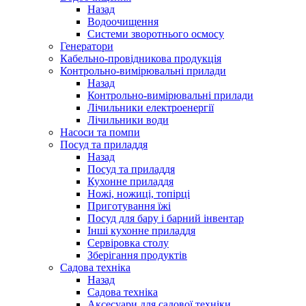
Назад
Водоочищення
Системи зворотнього осмосу
Генератори
Кабельно-провідникова продукція
Контрольно-вимірювальні прилади
Назад
Контрольно-вимірювальні прилади
Лічильники електроенергії
Лічильники води
Насоси та помпи
Посуд та приладдя
Назад
Посуд та приладдя
Кухонне приладдя
Ножі, ножиці, топірці
Приготування їжі
Посуд для бару і барний інвентар
Інші кухонне приладдя
Сервіровка столу
Зберігання продуктів
Садова техніка
Назад
Садова техніка
Аксесуари для садової техніки