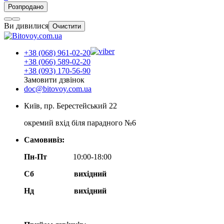
Розпродано
Ви дивилися
Очистити
+38 (068) 961-02-20
+38 (066) 589-02-20
+38 (093) 170-56-90
Замовити дзвінок
doc@bitovoy.com.ua
Київ, пр. Берестейський 22
окремий вхід біля парадного №6
Самовивіз:
Пн-Пт
10:00-18:00
Сб
вихідний
Нд
вихідний