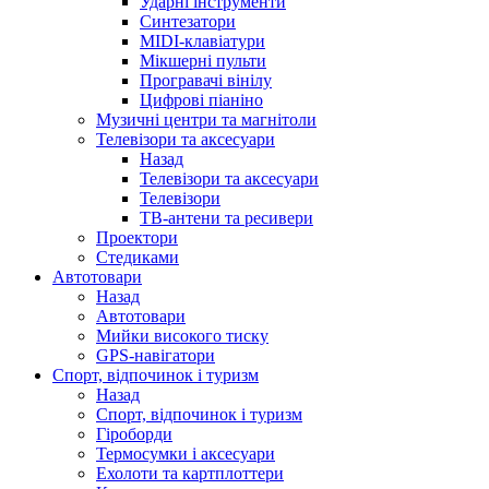
Ударні інструменти
Синтезатори
MIDI-клавіатури
Мікшерні пульти
Програвачі вінілу
Цифрові піаніно
Музичні центри та магнітоли
Телевізори та аксесуари
Назад
Телевізори та аксесуари
Телевізори
ТВ-антени та ресивери
Проектори
Стедиками
Автотовари
Назад
Автотовари
Мийки високого тиску
GPS-навігатори
Спорт, відпочинок і туризм
Назад
Спорт, відпочинок і туризм
Гіроборди
Термосумки і аксесуари
Ехолоти та картплоттери