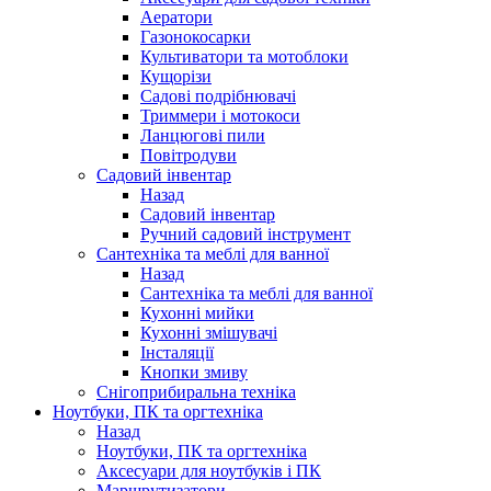
Аератори
Газонокосарки
Культиватори та мотоблоки
Кущорізи
Садові подрібнювачі
Триммери і мотокоси
Ланцюгові пили
Повітродуви
Садовий інвентар
Назад
Садовий інвентар
Ручний садовий інструмент
Сантехніка та меблі для ванної
Назад
Сантехніка та меблі для ванної
Кухонні мийки
Кухонні змішувачі
Інсталяції
Кнопки змиву
Снігоприбиральна техніка
Ноутбуки, ПК та оргтехніка
Назад
Ноутбуки, ПК та оргтехніка
Аксесуари для ноутбуків і ПК
Маршрутизатори