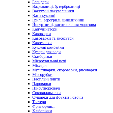
Блендери
Вафельниці, бутербродниці
Вакуумні пакувальники
Ваги кухонні
Грилі, аерогрилі, шашличниці
Йогуртниці, виготовлення морозива
Капучинатори
Кавоварки
Кавоварки та аксесуари
Кавомолки
Кухонні комбайни
Кулери для води
Скиборізки
Мікрохвильові печі
Міксери
Мультиварки, скороварки, рисоварки
М'ясорубки
Настільні плити
Пароварки
Піноутворювачі
Соковижималки
Сушарки для фруктів і овочів
Тостери
Фритюрниці
Хлібопічки