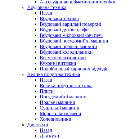
Аксесуари до кліматичнної техніки
Вбудована техніка
Назад
Вбудована техніка
Вбудовані варильні поверхні
Вбудовані духові шафи
Вбудовані мікрохвильові печі
Вбудовані посудомийні машини
Вбудовані пральні машини
Вбудовані холодильники
Витяжні вентилятори
Кухонні витяжки
Подрібнювачі харчових відходів
Велика побутова техніка
Назад
Велика побутова техніка
Плити
Посудомийні машини
Пральні машини
Сушильні машини
Морозильні камери
Холодильники
Для кухні
Назад
Для кухні