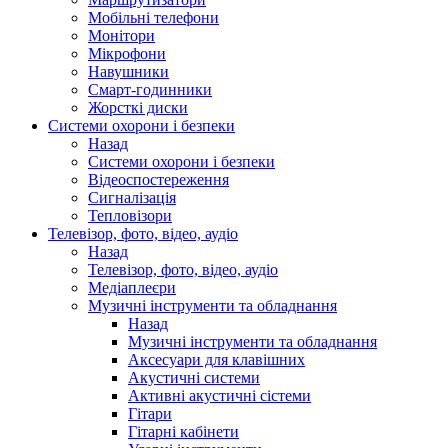
Мобільні телефони
Монітори
Мікрофони
Навушники
Смарт-годинники
Жорсткі диски
Системи охорони і безпеки
Назад
Системи охорони і безпеки
Відеоспостереження
Сигналізація
Тепловізори
Телевізор, фото, відео, аудіо
Назад
Телевізор, фото, відео, аудіо
Медіаплеєри
Музичні інструменти та обладнання
Назад
Музичні інструменти та обладнання
Аксесуари для клавішних
Акустичні системи
Активні акустичні сістеми
Гітари
Гітарні кабінети