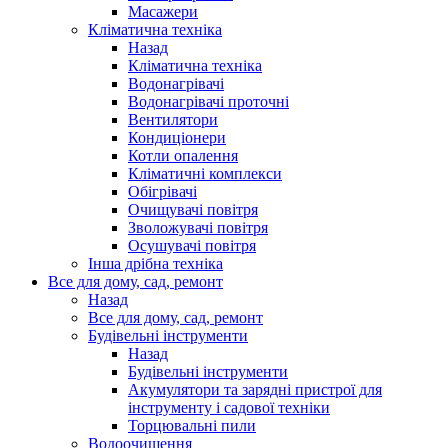
Масажери
Кліматична техніка
Назад
Кліматична техніка
Водонагрівачі
Водонагрівачі проточні
Вентилятори
Кондиціонери
Котли опалення
Кліматичні комплекси
Обігрівачі
Очищувачі повітря
Зволожувачі повітря
Осушувачі повітря
Інша дрібна техніка
Все для дому, сад, ремонт
Назад
Все для дому, сад, ремонт
Будівельні інструменти
Назад
Будівельні інструменти
Акумулятори та зарядні пристрої для
інструменту і садової техніки
Торцювальні пили
Водоочищення