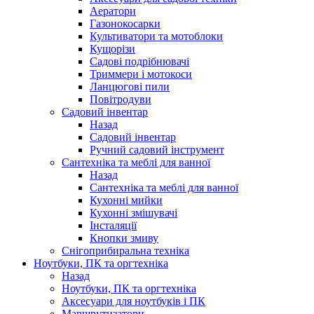
Аератори
Газонокосарки
Культиватори та мотоблоки
Кущорізи
Садові подрібнювачі
Триммери і мотокоси
Ланцюгові пили
Повітродуви
Садовий інвентар
Назад
Садовий інвентар
Ручний садовий інструмент
Сантехніка та меблі для ванної
Назад
Сантехніка та меблі для ванної
Кухонні мийки
Кухонні змішувачі
Інсталяції
Кнопки змиву
Снігоприбиральна техніка
Ноутбуки, ПК та оргтехніка
Назад
Ноутбуки, ПК та оргтехніка
Аксесуари для ноутбуків і ПК
Маршрутизатори