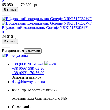
0
65 050 грн.
79 300 грн.
В кошик
Вбудований холодильник Gorenje NRKI517E62WF
0
24 616 грн.
В кошик
Ви дивилися
Очистити
+38 (068) 961-02-20
+38 (066) 589-02-20
+38 (093) 170-56-90
Замовити дзвінок
doc@bitovoy.com.ua
Київ, пр. Берестейський 22
окремий вхід біля парадного №6
Самовивіз: