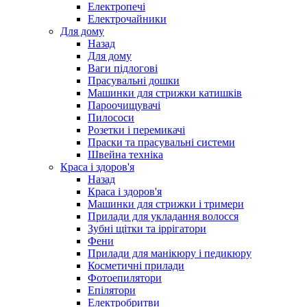
Електропечі
Електрочайники
Для дому
Назад
Для дому
Ваги підлогові
Прасувальні дошки
Машинки для стрижки катишків
Пароочищувачі
Пилососи
Розетки і перемикачі
Праски та прасувальні системи
Швейна техніка
Краса і здоров'я
Назад
Краса і здоров'я
Машинки для стрижки і тримери
Прилади для укладання волосся
Зубні щітки та іррігатори
Фени
Прилади для манікюру і педикюру
Косметичні прилади
Фотоепилятори
Епілятори
Електробритви