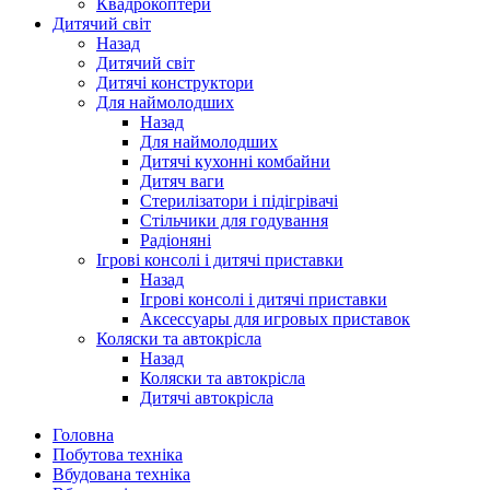
Квадрокоптери
Дитячий світ
Назад
Дитячий світ
Дитячі конструктори
Для наймолодших
Назад
Для наймолодших
Дитячі кухонні комбайни
Дитяч ваги
Стерилізатори і підігрівачі
Стільчики для годування
Радіоняні
Ігрові консолі і дитячі приставки
Назад
Ігрові консолі і дитячі приставки
Аксессуары для игровых приставок
Коляски та автокрісла
Назад
Коляски та автокрісла
Дитячі автокрісла
Головна
Побутова техніка
Вбудована техніка