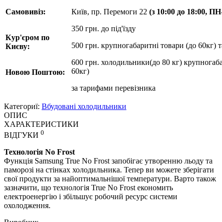
Самовивіз:
Київ, пр. Перемоги 22
(з 10:00 до 18:00, П
350 грн. до під'їзду
Кур'єром по
500 грн. крупногабаритні товари (до 60кг) 
Києву:
600 грн. холодильники(до 80 кг) крупногаба
60кг)
Новою Поштою:
за
тарифами перевізника
Категориї:
Вбудовані холодильники
ОПИС
ХАРАКТЕРИСТИКИ
0
ВІДГУКИ
Технологія No Frost
Функція Samsung True No Frost запобігає утворенню льоду та
паморозі на стінках холодильника. Тепер ви можете зберігати
свої продукти за найоптимальнішої температури. Варто також
зазначити, що технологія True No Frost економить
електроенергію і збільшує робочий ресурс системи
охолодження.