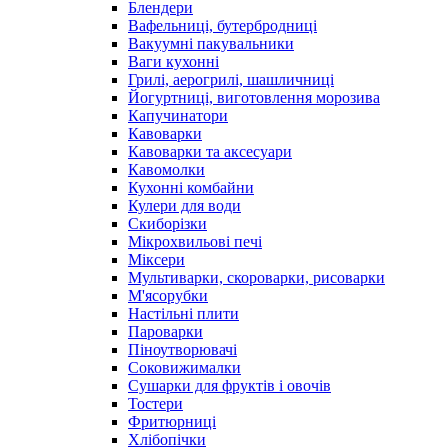
Блендери
Вафельниці, бутербродниці
Вакуумні пакувальники
Ваги кухонні
Грилі, аерогрилі, шашличниці
Йогуртниці, виготовлення морозива
Капучинатори
Кавоварки
Кавоварки та аксесуари
Кавомолки
Кухонні комбайни
Кулери для води
Скиборізки
Мікрохвильові печі
Міксери
Мультиварки, скороварки, рисоварки
М'ясорубки
Настільні плити
Пароварки
Піноутворювачі
Соковижималки
Сушарки для фруктів і овочів
Тостери
Фритюрниці
Хлібопічки