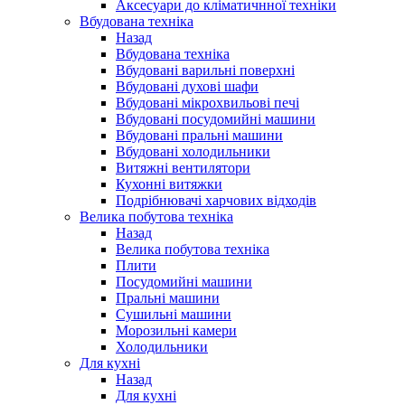
Аксесуари до кліматичнної техніки
Вбудована техніка
Назад
Вбудована техніка
Вбудовані варильні поверхні
Вбудовані духові шафи
Вбудовані мікрохвильові печі
Вбудовані посудомийні машини
Вбудовані пральні машини
Вбудовані холодильники
Витяжні вентилятори
Кухонні витяжки
Подрібнювачі харчових відходів
Велика побутова техніка
Назад
Велика побутова техніка
Плити
Посудомийні машини
Пральні машини
Сушильні машини
Морозильні камери
Холодильники
Для кухні
Назад
Для кухні