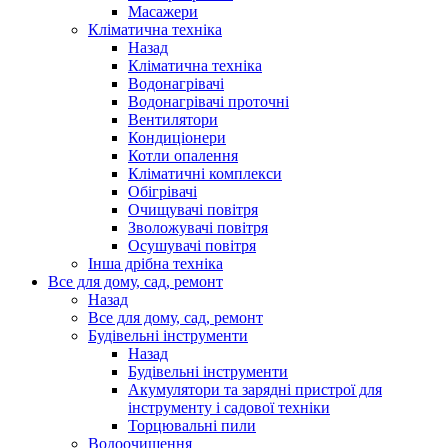
Масажери
Кліматична техніка
Назад
Кліматична техніка
Водонагрівачі
Водонагрівачі проточні
Вентилятори
Кондиціонери
Котли опалення
Кліматичні комплекси
Обігрівачі
Очищувачі повітря
Зволожувачі повітря
Осушувачі повітря
Інша дрібна техніка
Все для дому, сад, ремонт
Назад
Все для дому, сад, ремонт
Будівельні інструменти
Назад
Будівельні інструменти
Акумулятори та зарядні пристрої для
інструменту і садової техніки
Торцювальні пили
Водоочищення