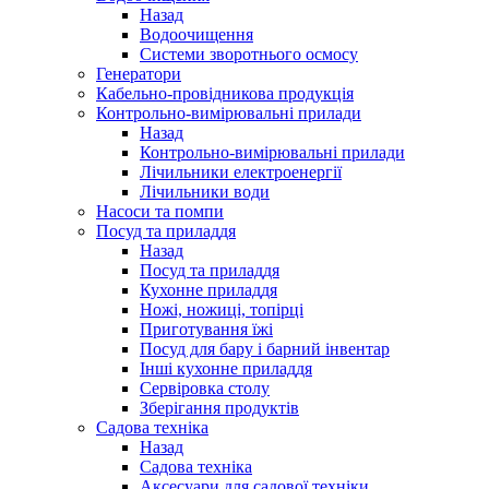
Назад
Водоочищення
Системи зворотнього осмосу
Генератори
Кабельно-провідникова продукція
Контрольно-вимірювальні прилади
Назад
Контрольно-вимірювальні прилади
Лічильники електроенергії
Лічильники води
Насоси та помпи
Посуд та приладдя
Назад
Посуд та приладдя
Кухонне приладдя
Ножі, ножиці, топірці
Приготування їжі
Посуд для бару і барний інвентар
Інші кухонне приладдя
Сервіровка столу
Зберігання продуктів
Садова техніка
Назад
Садова техніка
Аксесуари для садової техніки