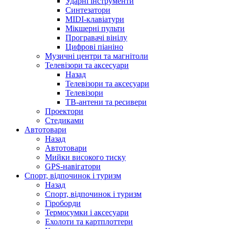
Ударні інструменти
Синтезатори
MIDI-клавіатури
Мікшерні пульти
Програвачі вінілу
Цифрові піаніно
Музичні центри та магнітоли
Телевізори та аксесуари
Назад
Телевізори та аксесуари
Телевізори
ТВ-антени та ресивери
Проектори
Стедиками
Автотовари
Назад
Автотовари
Мийки високого тиску
GPS-навігатори
Спорт, відпочинок і туризм
Назад
Спорт, відпочинок і туризм
Гіроборди
Термосумки і аксесуари
Ехолоти та картплоттери