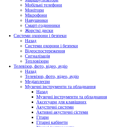
Мобільні телефони
Монітори
Мікрофони
Навушники
Смарт-годинники
Жорсткі диски
Системи охорони і безпеки
Назад
Системи охорони і безпеки
Відеоспостереження
Сигналізація
Тепловізори
Телевізор, фото, відео, аудіо
Назад
Телевізор, фото, відео, аудіо
Медіаплеєри
Музичні інструменти та обладнання
Назад
Музичні інструменти та обладнання
Аксесуари для клавішних
Акустичні системи
Активні акустичні сістеми
Гітари
Гітарні кабінети