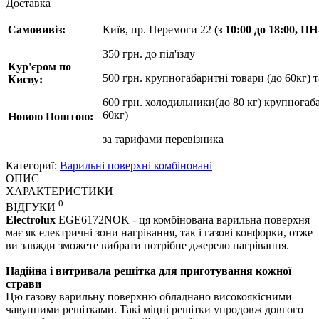
Доставка
Самовивіз:
Київ, пр. Перемоги 22
(з 10:00 до 18:00, П
350 грн. до під'їзду
Кур'єром по
500 грн. крупногабаритні товари (до 60кг) 
Києву:
600 грн. холодильники(до 80 кг) крупногаба
60кг)
Новою Поштою:
за
тарифами перевізника
Категориї:
Варильні поверхні комбіновані
ОПИС
ХАРАКТЕРИСТИКИ
0
ВІДГУКИ
Electrolux
EGE6172NOK - ця комбінована варильна поверхня
має як електричні зони нагрівання, так і газові конфорки, отже
ви завжди зможете вибрати потрібне джерело нагрівання.
Надійна і витривала решітка для приготування кожної
страви
Цю газову варильну поверхню обладнано високоякісними
чавунними решітками. Такі міцні решітки упродовж довгого