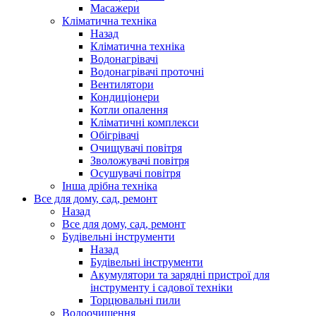
Масажери
Кліматична техніка
Назад
Кліматична техніка
Водонагрівачі
Водонагрівачі проточні
Вентилятори
Кондиціонери
Котли опалення
Кліматичні комплекси
Обігрівачі
Очищувачі повітря
Зволожувачі повітря
Осушувачі повітря
Інша дрібна техніка
Все для дому, сад, ремонт
Назад
Все для дому, сад, ремонт
Будівельні інструменти
Назад
Будівельні інструменти
Акумулятори та зарядні пристрої для
інструменту і садової техніки
Торцювальні пили
Водоочищення