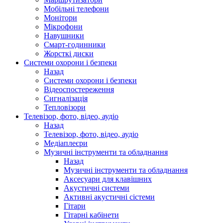
Мобільні телефони
Монітори
Мікрофони
Навушники
Смарт-годинники
Жорсткі диски
Системи охорони і безпеки
Назад
Системи охорони і безпеки
Відеоспостереження
Сигналізація
Тепловізори
Телевізор, фото, відео, аудіо
Назад
Телевізор, фото, відео, аудіо
Медіаплеєри
Музичні інструменти та обладнання
Назад
Музичні інструменти та обладнання
Аксесуари для клавішних
Акустичні системи
Активні акустичні сістеми
Гітари
Гітарні кабінети