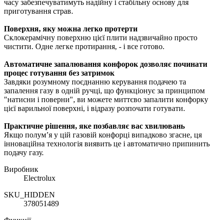
часу забезпечуватимуть надійну і стабільну основу для
приготування страв.
Поверхня, яку можна легко протерти
Склокерамічну поверхню цієї плити надзвичайно просто
чистити. Одне легке протирання, - і все готово.
Автоматичне запалювання конфорок дозволяє починати
процес готування без затримок
Завдяки розумному поєднанню керування подачею та
запалення газу в одній ручці, що функціонує за принципом
"натисни і поверни", ви можете миттєво запалити конфорку
цієї варильної поверхні, і відразу розпочати готувати.
Практичне рішення, яке позбавляє вас хвилювань
Якщо полум’я у цій газовій конфорці випадково згасне, ця
інноваційна технологія виявить це і автоматично припинить
подачу газу.
Виробник
Electrolux
SKU_HIDDEN
378051489