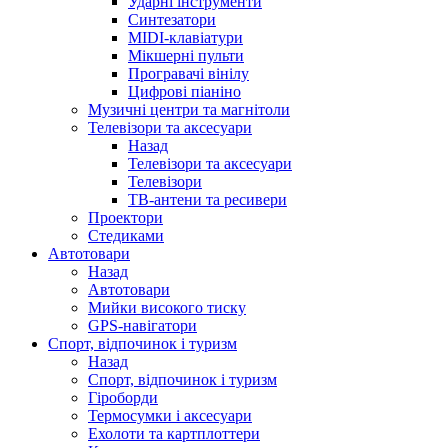
Ударні інструменти
Синтезатори
MIDI-клавіатури
Мікшерні пульти
Програвачі вінілу
Цифрові піаніно
Музичні центри та магнітоли
Телевізори та аксесуари
Назад
Телевізори та аксесуари
Телевізори
ТВ-антени та ресивери
Проектори
Стедиками
Автотовари
Назад
Автотовари
Мийки високого тиску
GPS-навігатори
Спорт, відпочинок і туризм
Назад
Спорт, відпочинок і туризм
Гіроборди
Термосумки і аксесуари
Ехолоти та картплоттери