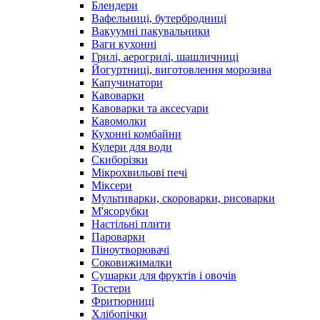
Блендери
Вафельниці, бутербродниці
Вакуумні пакувальники
Ваги кухонні
Грилі, аерогрилі, шашличниці
Йогуртниці, виготовлення морозива
Капучинатори
Кавоварки
Кавоварки та аксесуари
Кавомолки
Кухонні комбайни
Кулери для води
Скиборізки
Мікрохвильові печі
Міксери
Мультиварки, скороварки, рисоварки
М'ясорубки
Настільні плити
Пароварки
Піноутворювачі
Соковижималки
Сушарки для фруктів і овочів
Тостери
Фритюрниці
Хлібопічки