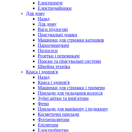
Електропечі
Електрочайники
Для дому
Назад
Для дому
Ваги підлогові
Прасувальні дошки
Машинки для стрижки катишків
Пароочищувачі
Пилососи
Розетки і перемикачі
Праски та прасувальні системи
Швейна техніка
Краса і здоров'я
Назад
Краса і здоров'я
Машинки для стрижки і тримери
Прилади для укладання волосся
Зубні щітки та іррігатори
Фени
Прилади для манікюру і педикюру
Косметичні прилади
Фотоепилятори
Епілятори
Електробритви