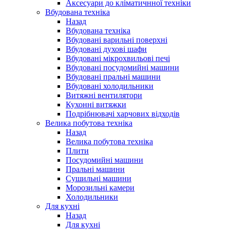
Аксесуари до кліматичнної техніки
Вбудована техніка
Назад
Вбудована техніка
Вбудовані варильні поверхні
Вбудовані духові шафи
Вбудовані мікрохвильові печі
Вбудовані посудомийні машини
Вбудовані пральні машини
Вбудовані холодильники
Витяжні вентилятори
Кухонні витяжки
Подрібнювачі харчових відходів
Велика побутова техніка
Назад
Велика побутова техніка
Плити
Посудомийні машини
Пральні машини
Сушильні машини
Морозильні камери
Холодильники
Для кухні
Назад
Для кухні