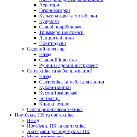
Аератори
Газонокосарки
Культиватори та мотоблоки
Кущорізи
Садові подрібнювачі
Триммери і мотокоси
Ланцюгові пили
Повітродуви
Садовий інвентар
Назад
Садовий інвентар
Ручний садовий інструмент
Сантехніка та меблі для ванної
Назад
Сантехніка та меблі для ванної
Кухонні мийки
Кухонні змішувачі
Інсталяції
Кнопки змиву
Снігоприбиральна техніка
Ноутбуки, ПК та оргтехніка
Назад
Ноутбуки, ПК та оргтехніка
Аксесуари для ноутбуків і ПК
Маршрутизатори