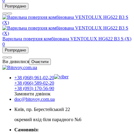
0
Розпродано
Варильна поверхня комбінована VENTOLUX HG622 B3 S (X)
0
Розпродано
Ви дивилися
Очистити
+38 (068) 961-02-20
+38 (066) 589-02-20
+38 (093) 170-56-90
Замовити дзвінок
doc@bitovoy.com.ua
Київ, пр. Берестейський 22
окремий вхід біля парадного №6
Самовивіз: