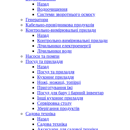
Назад
Водоочищення
Системи зворотнього осмосу
Генератори
Кабельно-провідникова продукція
Контрольно-вимірювальні прилади
Назад
Контрольно-вимірювальні прилади
Лічильники електроенергії
Лічильники води
Насоси та помпи
Посуд та приладдя
Назад
Посуд та приладдя
Кухонне приладдя
Ножі, ножиці, топірці
Приготування їжі
Посуд для бару і барний інвентар
Інші кухонне приладдя
Сервіровка столу
Зберігання продуктів
Садова техніка
Назад
Садова техніка
Аксесуари для садової техніки