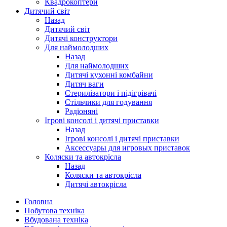
Квадрокоптери
Дитячий світ
Назад
Дитячий світ
Дитячі конструктори
Для наймолодших
Назад
Для наймолодших
Дитячі кухонні комбайни
Дитяч ваги
Стерилізатори і підігрівачі
Стільчики для годування
Радіоняні
Ігрові консолі і дитячі приставки
Назад
Ігрові консолі і дитячі приставки
Аксессуары для игровых приставок
Коляски та автокрісла
Назад
Коляски та автокрісла
Дитячі автокрісла
Головна
Побутова техніка
Вбудована техніка