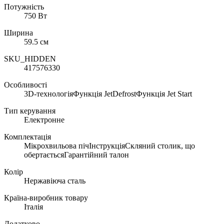
Потужність
750 Вт
Ширина
59.5 см
SKU_HIDDEN
417576330
Особливості
3D-технологіяФункція JetDefrostФункція Jet Start
Тип керування
Електронне
Комплектація
Мікрохвильова пічІнструкціяСкляний столик, що
обертаєтьсяГарантійний талон
Колір
Нержавіюча сталь
Країна-виробник товару
Італія
Додатково