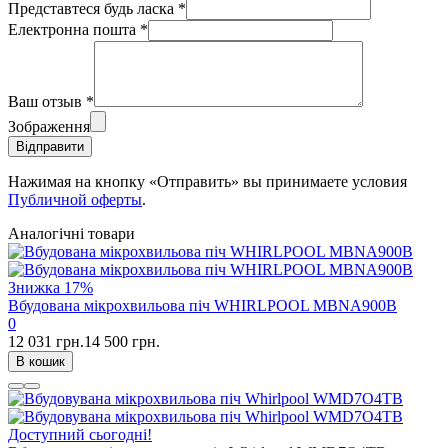
Представтеся будь ласка
*
Електронна пошта
*
Ваш отзыв
*
Зображення
Відправити
Нажимая на кнопку «Отправить» вы принимаете условия
Публичной оферты
.
Аналогічні товари
Знижка
17%
Вбудована мікрохвильова піч WHIRLPOOL MBNA900B
0
12 031 грн.
14 500 грн.
В кошик
Доступний сьогодні!