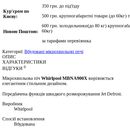
350 грн. до під'їзду
Кур'єром по
500 грн. крупногабаритні товари (до 60кг) 
Києву:
600 грн. холодильники(до 80 кг) крупногаба
60кг)
Новою Поштою:
за
тарифами перевізника
Категориї:
Вбудовані мікрохвильові печі
ОПИС
ХАРАКТЕРИСТИКИ
0
ВІДГУКИ
Мікрохвильова піч
Whirlpool MBNA900X
вирізняється
елегантним стильним дизайном.
Передбачена функція швидкого розморожування Jet Defrost.
Виробник
Whirlpool
Спосіб встановлення
Вбудована