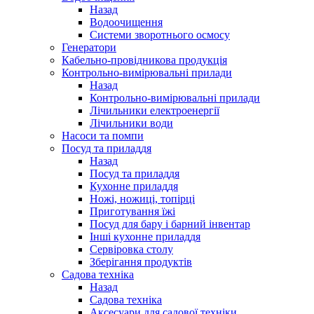
Назад
Водоочищення
Системи зворотнього осмосу
Генератори
Кабельно-провідникова продукція
Контрольно-вимірювальні прилади
Назад
Контрольно-вимірювальні прилади
Лічильники електроенергії
Лічильники води
Насоси та помпи
Посуд та приладдя
Назад
Посуд та приладдя
Кухонне приладдя
Ножі, ножиці, топірці
Приготування їжі
Посуд для бару і барний інвентар
Інші кухонне приладдя
Сервіровка столу
Зберігання продуктів
Садова техніка
Назад
Садова техніка
Аксесуари для садової техніки