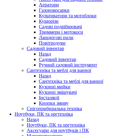
Аератори
Газонокосарки
Культиватори та мотоблоки
Кущорізи
Садові подрібнювачі
Триммери і мотокоси
Ланцюгові пили
Повітродуви
Садовий інвентар
Назад
Садовий інвентар
Ручний садовий інструмент
Сантехніка та меблі для ванної
Назад
Сантехніка та меблі для ванної
Кухонні мийки
Кухонні змішувачі
Інсталяції
Кнопки змиву
Снігоприбиральна техніка
Ноутбуки, ПК та оргтехніка
Назад
Ноутбуки, ПК та оргтехніка
Аксесуари для ноутбуків і ПК
Маршрутизатори