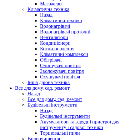
Масажери
Кліматична техніка
Назад
Кліматична техніка
Водонагрівачі
Водонагрівачі проточні
Вентилятори
Кондиціонери
Котли опалення
Кліматичні комплекси
Обігрівачі
Очищувачі повітря
Зволожувачі повітря
Осушувачі повітря
Інша дрібна техніка
Все для дому, сад, ремонт
Назад
Все для дому, сад, ремонт
Будівельні інструменти
Назад
Будівельні інструменти
Акумулятори та зарядні пристрої для
інструменту і садової техніки
Торцювальні пили
Водоочищення