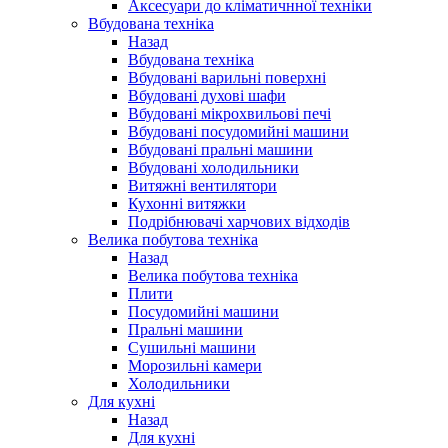
Аксесуари до кліматичнної техніки
Вбудована техніка
Назад
Вбудована техніка
Вбудовані варильні поверхні
Вбудовані духові шафи
Вбудовані мікрохвильові печі
Вбудовані посудомийні машини
Вбудовані пральні машини
Вбудовані холодильники
Витяжні вентилятори
Кухонні витяжки
Подрібнювачі харчових відходів
Велика побутова техніка
Назад
Велика побутова техніка
Плити
Посудомийні машини
Пральні машини
Сушильні машини
Морозильні камери
Холодильники
Для кухні
Назад
Для кухні