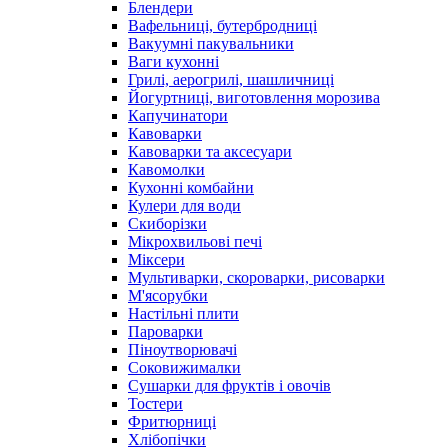
Блендери
Вафельниці, бутербродниці
Вакуумні пакувальники
Ваги кухонні
Грилі, аерогрилі, шашличниці
Йогуртниці, виготовлення морозива
Капучинатори
Кавоварки
Кавоварки та аксесуари
Кавомолки
Кухонні комбайни
Кулери для води
Скиборізки
Мікрохвильові печі
Міксери
Мультиварки, скороварки, рисоварки
М'ясорубки
Настільні плити
Пароварки
Піноутворювачі
Соковижималки
Сушарки для фруктів і овочів
Тостери
Фритюрниці
Хлібопічки