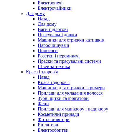
Електропечі
Електрочайники
Для дому
Назад
Для дому
Ваги підлогові
Прасувальні дошки
Машинки для стрижки катишків
Пароочищувачі
Пилососи
Розетки і перемикачі
Праски та прасувальні системи
Швейна техніка
Краса і здоров'я
Назад
Краса і здоров'я
Машинки для стрижки і тримери
Прилади для укладання волосся
Зубні щітки та іррігатори
Фени
Прилади для манікюру і педикюру
Косметичні прилади
Фотоепилятори
Епілятори
Електробритви