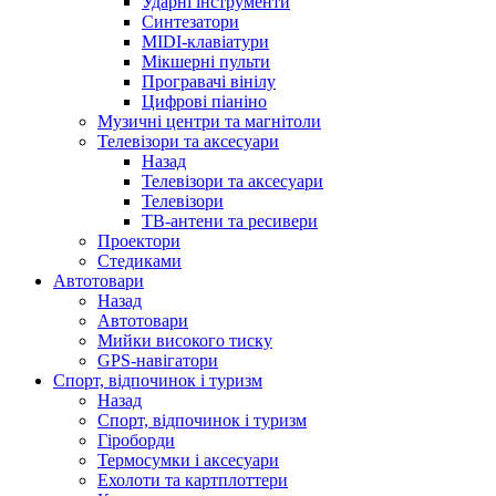
Ударні інструменти
Синтезатори
MIDI-клавіатури
Мікшерні пульти
Програвачі вінілу
Цифрові піаніно
Музичні центри та магнітоли
Телевізори та аксесуари
Назад
Телевізори та аксесуари
Телевізори
ТВ-антени та ресивери
Проектори
Стедиками
Автотовари
Назад
Автотовари
Мийки високого тиску
GPS-навігатори
Спорт, відпочинок і туризм
Назад
Спорт, відпочинок і туризм
Гіроборди
Термосумки і аксесуари
Ехолоти та картплоттери