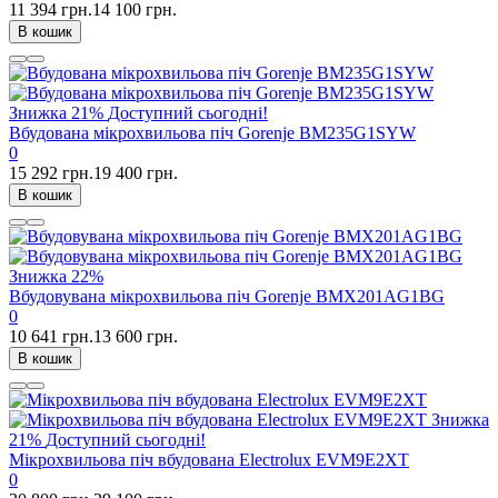
11 394 грн.
14 100 грн.
В кошик
Знижка
21%
Доступний сьогодні!
Вбудована мікрохвильова піч Gorenje BM235G1SYW
0
15 292 грн.
19 400 грн.
В кошик
Знижка
22%
Вбудовувана мікрохвильова піч Gorenje BMX201AG1BG
0
10 641 грн.
13 600 грн.
В кошик
Знижка
21%
Доступний сьогодні!
Мікрохвильова піч вбудована Electrolux EVM9E2XT
0