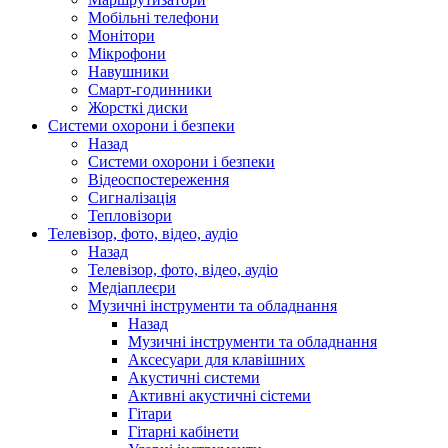
Мобільні телефони
Монітори
Мікрофони
Навушники
Смарт-годинники
Жорсткі диски
Системи охорони і безпеки
Назад
Системи охорони і безпеки
Відеоспостереження
Сигналізація
Тепловізори
Телевізор, фото, відео, аудіо
Назад
Телевізор, фото, відео, аудіо
Медіаплеєри
Музичні інструменти та обладнання
Назад
Музичні інструменти та обладнання
Аксесуари для клавішних
Акустичні системи
Активні акустичні сістеми
Гітари
Гітарні кабінети