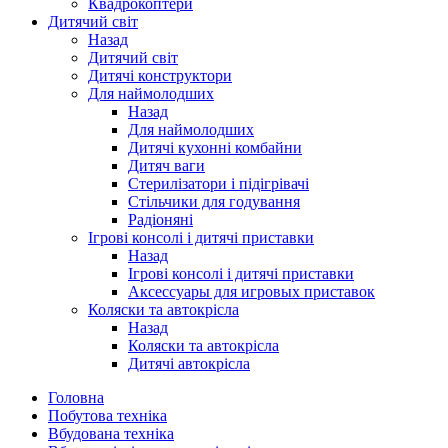
Квадрокоптери
Дитячий світ
Назад
Дитячий світ
Дитячі конструктори
Для наймолодших
Назад
Для наймолодших
Дитячі кухонні комбайни
Дитяч ваги
Стерилізатори і підігрівачі
Стільчики для годування
Радіоняні
Ігрові консолі і дитячі приставки
Назад
Ігрові консолі і дитячі приставки
Аксессуары для игровых приставок
Коляски та автокрісла
Назад
Коляски та автокрісла
Дитячі автокрісла
Головна
Побутова техніка
Вбудована техніка