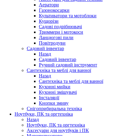
Аератори
Газонокосарки
Культиватори та мотоблоки
Кущорізи
Садові подрібнювачі
Триммери і мотокоси
Ланцюгові пили
Повітродуви
Садовий інвентар
Назад
Садовий інвентар
Ручний садовий інструмент
Сантехніка та меблі для ванної
Назад
Сантехніка та меблі для ванної
Кухонні мийки
Кухонні змішувачі
Інсталяції
Кнопки змиву
Снігоприбиральна техніка
Ноутбуки, ПК та оргтехніка
Назад
Ноутбуки, ПК та оргтехніка
Аксесуари для ноутбуків і ПК
Маршрутизатори