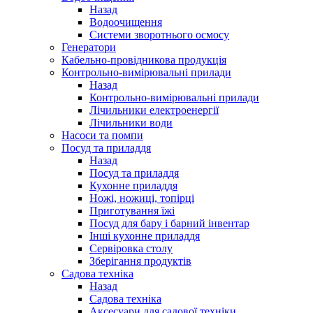
Назад
Водоочищення
Системи зворотнього осмосу
Генератори
Кабельно-провідникова продукція
Контрольно-вимірювальні прилади
Назад
Контрольно-вимірювальні прилади
Лічильники електроенергії
Лічильники води
Насоси та помпи
Посуд та приладдя
Назад
Посуд та приладдя
Кухонне приладдя
Ножі, ножиці, топірці
Приготування їжі
Посуд для бару і барний інвентар
Інші кухонне приладдя
Сервіровка столу
Зберігання продуктів
Садова техніка
Назад
Садова техніка
Аксесуари для садової техніки