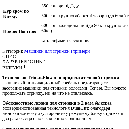
350 грн. до під'їзду
Кур'єром по
500 грн. крупногабаритні товари (до 60кг) 
Києву:
600 грн. холодильники(до 80 кг) крупногаба
60кг)
Новою Поштою:
за
тарифами перевізника
Категориї:
Машинки для стрижки і тримери
ОПИС
ХАРАКТЕРИСТИКИ
1
ВІДГУКИ
Технология Trim-n-Flow для продолжительной стрижки
Наш новый, инновационный гребень предотвращает
засорение машинки для стрижки волосами. Теперь Вы можете
продолжать стрижку, ни на что не отвлекаясь.
Обоюдоострые лезвия для стрижки в 2 раза быстрее
Усовершенствованная технология
DualCut:
благодаря
инновационному двустороннему режущему блоку стрижка в
два раза быстрее по сравнению с одинарным.
Самозатачивающиеся лезвия из нержавеющей стали