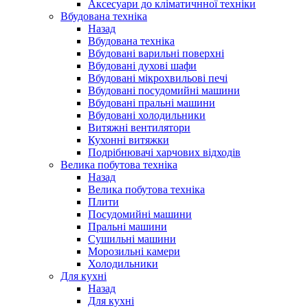
Аксесуари до кліматичнної техніки
Вбудована техніка
Назад
Вбудована техніка
Вбудовані варильні поверхні
Вбудовані духові шафи
Вбудовані мікрохвильові печі
Вбудовані посудомийні машини
Вбудовані пральні машини
Вбудовані холодильники
Витяжні вентилятори
Кухонні витяжки
Подрібнювачі харчових відходів
Велика побутова техніка
Назад
Велика побутова техніка
Плити
Посудомийні машини
Пральні машини
Сушильні машини
Морозильні камери
Холодильники
Для кухні
Назад
Для кухні