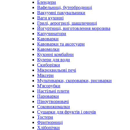
Блендери
Вафельниці, бутербродниці
Вакуумні пакувальники
Ваги кухонні
Грилі, аерогрилі, шашличниці
Йогуртниці, виготовлення морозива
Капучинатори
Кавоварки
Кавоварки та аксесуари
Кавомолки
Кухонні комбайни
Кулери для води
Скиборізки
Мікрохвильові печі
Міксери
Мультиварки, скороварки, рисоварки
М'ясорубки
Настільні плити
Пароварки
Піноутворювачі
Соковижималки
Сушарки для фруктів і овочів
Тостери
Фритюрниці
Хлібопічки