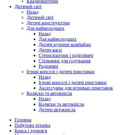
Квадрокоптери
Дитячий світ
Назад
Дитячий світ
Дитячі конструктори
Для наймолодших
Назад
Для наймолодших
Дитячі кухонні комбайни
Дитяч ваги
Стерилізатори і підігрівачі
Стільчики для годування
Радіоняні
Ігрові консолі і дитячі приставки
Назад
Ігрові консолі і дитячі приставки
Аксессуары для игровых приставок
Коляски та автокрісла
Назад
Коляски та автокрісла
Дитячі автокрісла
Головна
Побутова техніка
Краса і здоров'я