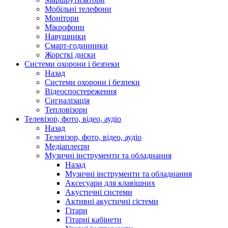
Мобільні телефони
Монітори
Мікрофони
Навушники
Смарт-годинники
Жорсткі диски
Системи охорони і безпеки
Назад
Системи охорони і безпеки
Відеоспостереження
Сигналізація
Тепловізори
Телевізор, фото, відео, аудіо
Назад
Телевізор, фото, відео, аудіо
Медіаплеєри
Музичні інструменти та обладнання
Назад
Музичні інструменти та обладнання
Аксесуари для клавішних
Акустичні системи
Активні акустичні сістеми
Гітари
Гітарні кабінети