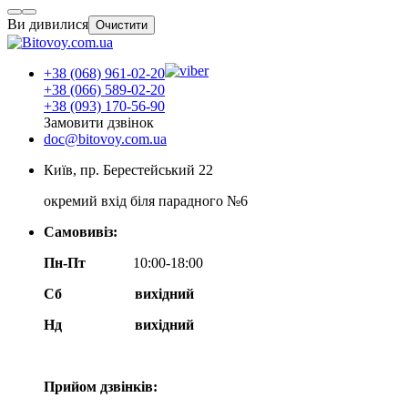
Ви дивилися
Очистити
+38 (068) 961-02-20
+38 (066) 589-02-20
+38 (093) 170-56-90
Замовити дзвінок
doc@bitovoy.com.ua
Київ, пр. Берестейський 22
окремий вхід біля парадного №6
Самовивіз:
Пн-Пт
10:00-18:00
Сб
вихідний
Нд
вихідний
Прийом дзвінків: