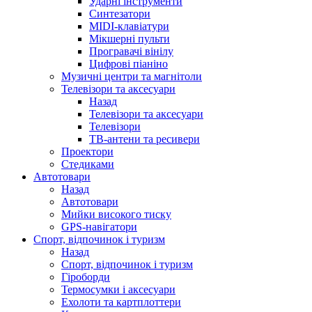
Ударні інструменти
Синтезатори
MIDI-клавіатури
Мікшерні пульти
Програвачі вінілу
Цифрові піаніно
Музичні центри та магнітоли
Телевізори та аксесуари
Назад
Телевізори та аксесуари
Телевізори
ТВ-антени та ресивери
Проектори
Стедиками
Автотовари
Назад
Автотовари
Мийки високого тиску
GPS-навігатори
Спорт, відпочинок і туризм
Назад
Спорт, відпочинок і туризм
Гіроборди
Термосумки і аксесуари
Ехолоти та картплоттери