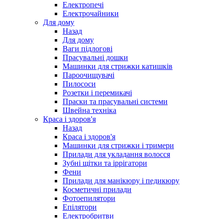
Електропечі
Електрочайники
Для дому
Назад
Для дому
Ваги підлогові
Прасувальні дошки
Машинки для стрижки катишків
Пароочищувачі
Пилососи
Розетки і перемикачі
Праски та прасувальні системи
Швейна техніка
Краса і здоров'я
Назад
Краса і здоров'я
Машинки для стрижки і тримери
Прилади для укладання волосся
Зубні щітки та іррігатори
Фени
Прилади для манікюру і педикюру
Косметичні прилади
Фотоепилятори
Епілятори
Електробритви