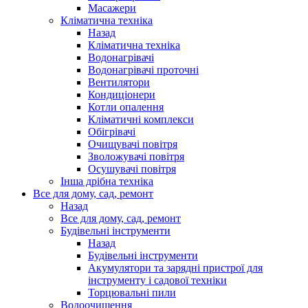
Масажери
Кліматична техніка
Назад
Кліматична техніка
Водонагрівачі
Водонагрівачі проточні
Вентилятори
Кондиціонери
Котли опалення
Кліматичні комплекси
Обігрівачі
Очищувачі повітря
Зволожувачі повітря
Осушувачі повітря
Інша дрібна техніка
Все для дому, сад, ремонт
Назад
Все для дому, сад, ремонт
Будівельні інструменти
Назад
Будівельні інструменти
Акумулятори та зарядні пристрої для
інструменту і садової техніки
Торцювальні пили
Водоочищення