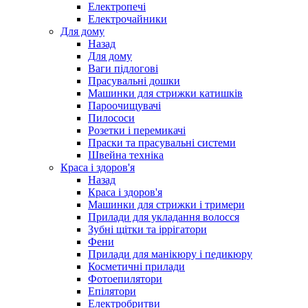
Електропечі
Електрочайники
Для дому
Назад
Для дому
Ваги підлогові
Прасувальні дошки
Машинки для стрижки катишків
Пароочищувачі
Пилососи
Розетки і перемикачі
Праски та прасувальні системи
Швейна техніка
Краса і здоров'я
Назад
Краса і здоров'я
Машинки для стрижки і тримери
Прилади для укладання волосся
Зубні щітки та іррігатори
Фени
Прилади для манікюру і педикюру
Косметичні прилади
Фотоепилятори
Епілятори
Електробритви