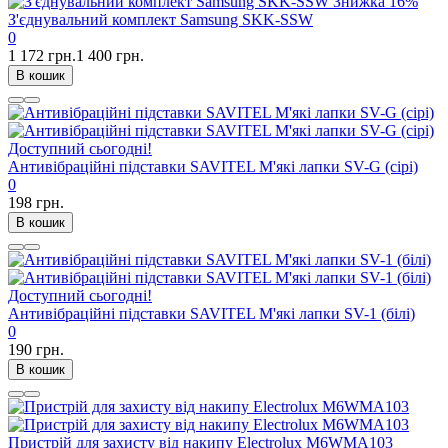
Знижка
16%
З'єднувальний комплект Samsung SKK-SSW
0
1 172 грн.
1 400 грн.
В кошик
Доступний сьогодні!
Антивібраційні підставки SAVITEL М'які лапки SV-G (сірі)
0
198 грн.
В кошик
Доступний сьогодні!
Антивібраційні підставки SAVITEL М'які лапки SV-1 (білі)
0
190 грн.
В кошик
Пристрій для захисту від накипу Electrolux M6WMA103