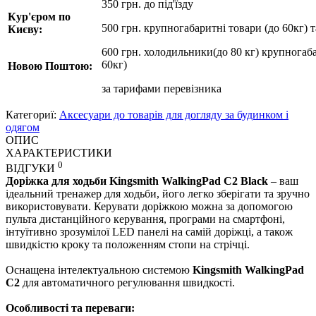
350 грн. до під'їзду
Кур'єром по
500 грн. крупногабаритні товари (до 60кг) 
Києву:
600 грн. холодильники(до 80 кг) крупногаба
60кг)
Новою Поштою:
за
тарифами перевізника
Категориї:
Аксесуари до товарів для догляду за будинком і
одягом
ОПИС
ХАРАКТЕРИСТИКИ
0
ВІДГУКИ
Доріжка для ходьби Kingsmith WalkingPad С2 Black
– ваш
ідеальний тренажер для ходьби, його легко зберігати та зручно
використовувати. Керувати доріжкою можна за допомогою
пульта дистанційного керування, програми на смартфоні,
інтуїтивно зрозумілої LED панелі на самій доріжці, а також
швидкістю кроку та положенням стопи на стрічці.
Оснащена інтелектуальною системою
Kingsmith WalkingPad
C2
для автоматичного регулювання швидкості.
Особливості та переваги: