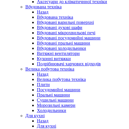
Аксесуари до кліматичнної техніки
Вбудована техніка
Назад
Вбудована техніка
Вбудовані варильні поверхні
Вбудовані духові шафи
Вбудовані мікрохвильові печі
Вбудовані посудомийні машини
Вбудовані пральні машини
Вбудовані холодильники
Витяжні вентилятори
Кухонні витяжки
Подрібнювачі харчових відходів
Велика побутова техніка
Назад
Велика побутова техніка
Плити
Посудомийні машини
Пральні машини
Сушильні машини
Морозильні камери
Холодильники
Для кухні
Назад
Для кухні