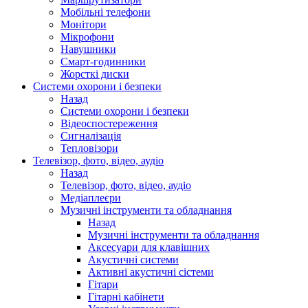
Мобільні телефони
Монітори
Мікрофони
Навушники
Смарт-годинники
Жорсткі диски
Системи охорони і безпеки
Назад
Системи охорони і безпеки
Відеоспостереження
Сигналізація
Тепловізори
Телевізор, фото, відео, аудіо
Назад
Телевізор, фото, відео, аудіо
Медіаплеєри
Музичні інструменти та обладнання
Назад
Музичні інструменти та обладнання
Аксесуари для клавішних
Акустичні системи
Активні акустичні сістеми
Гітари
Гітарні кабінети