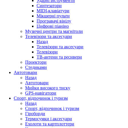
Ударні інструменти
Синтезатори
MIDI-клавіатури
Мікшерні пульти
Програвачі вінілу
Цифрові піаніно
Музичні центри та магнітоли
Телевізори та аксесуари
Назад
Телевізори та аксесуари
Телевізори
ТВ-антени та ресивери
Проектори
Стедиками
Автотовари
Назад
Автотовари
Мийки високого тиску
GPS-навігатори
Спорт, відпочинок і туризм
Назад
Спорт, відпочинок і туризм
Гіроборди
Термосумки і аксесуари
Ехолоти та картплоттери