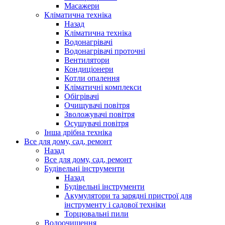
Масажери
Кліматична техніка
Назад
Кліматична техніка
Водонагрівачі
Водонагрівачі проточні
Вентилятори
Кондиціонери
Котли опалення
Кліматичні комплекси
Обігрівачі
Очищувачі повітря
Зволожувачі повітря
Осушувачі повітря
Інша дрібна техніка
Все для дому, сад, ремонт
Назад
Все для дому, сад, ремонт
Будівельні інструменти
Назад
Будівельні інструменти
Акумулятори та зарядні пристрої для
інструменту і садової техніки
Торцювальні пили
Водоочищення