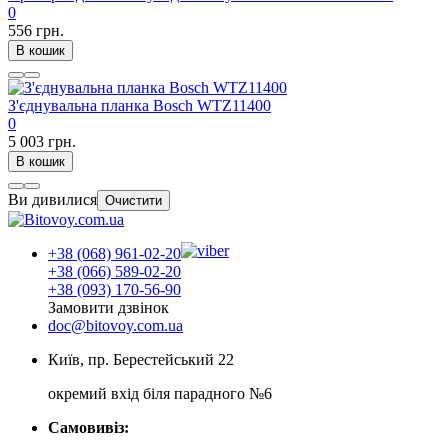
0
556 грн.
В кошик
З'єднувальна планка Bosch WTZ11400
0
5 003 грн.
В кошик
Ви дивилися
Очистити
+38 (068) 961-02-20
+38 (066) 589-02-20
+38 (093) 170-56-90
Замовити дзвінок
doc@bitovoy.com.ua
Київ, пр. Берестейський 22
окремий вхід біля парадного №6
Самовивіз: