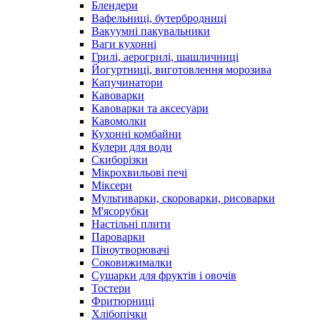
Блендери
Вафельниці, бутербродниці
Вакуумні пакувальники
Ваги кухонні
Грилі, аерогрилі, шашличниці
Йогуртниці, виготовлення морозива
Капучинатори
Кавоварки
Кавоварки та аксесуари
Кавомолки
Кухонні комбайни
Кулери для води
Скиборізки
Мікрохвильові печі
Міксери
Мультиварки, скороварки, рисоварки
М'ясорубки
Настільні плити
Пароварки
Піноутворювачі
Соковижималки
Сушарки для фруктів і овочів
Тостери
Фритюрниці
Хлібопічки