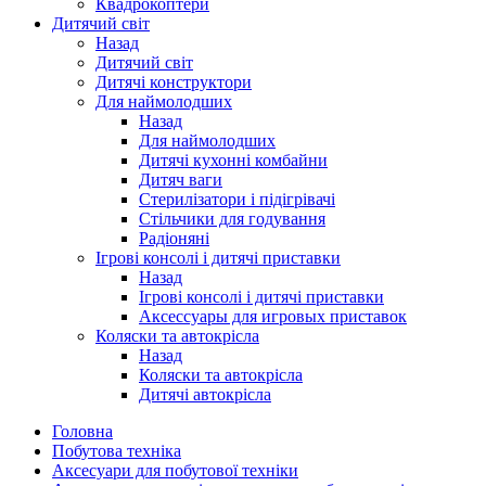
Квадрокоптери
Дитячий світ
Назад
Дитячий світ
Дитячі конструктори
Для наймолодших
Назад
Для наймолодших
Дитячі кухонні комбайни
Дитяч ваги
Стерилізатори і підігрівачі
Стільчики для годування
Радіоняні
Ігрові консолі і дитячі приставки
Назад
Ігрові консолі і дитячі приставки
Аксессуары для игровых приставок
Коляски та автокрісла
Назад
Коляски та автокрісла
Дитячі автокрісла
Головна
Побутова техніка
Аксесуари для побутової техніки