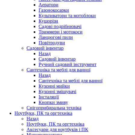
Аератори
Газонокосарки
Культиватори та мотоблоки
Кущорізи
Садові подрібнювачі
Триммери і мотокоси
Ланцюгові пили
Повітродуви
Садовий інвентар
Назад
Садовий інвентар
Ручний садовий інструмент
Сантехніка та меблі для ванної
Назад
Сантехніка та меблі для ванної
Кухонні мийки
Кухонні змішувачі
Інсталяції
Кнопки змиву
Снігоприбиральна техніка
Ноутбуки, ПК та оргтехніка
Назад
Ноутбуки, ПК та оргтехніка
Аксесуари для ноутбуків і ПК
Маршрутизатори