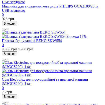
Машинка для видалення ковтунців PHILIPS GCA2100/20 із
USB зарядкою
0
925 грн.
В кошик
Знижка
17%
Планка з'єднувальна BEKO SKWS54
0
4 086 грн.
4 900 грн.
В кошик
Сіль Electrolux для посудомийної та пральної машини
(M3GCS200), 1 кг
0
75 грн.
В кошик