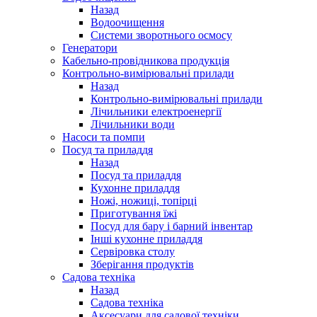
Назад
Водоочищення
Системи зворотнього осмосу
Генератори
Кабельно-провідникова продукція
Контрольно-вимірювальні прилади
Назад
Контрольно-вимірювальні прилади
Лічильники електроенергії
Лічильники води
Насоси та помпи
Посуд та приладдя
Назад
Посуд та приладдя
Кухонне приладдя
Ножі, ножиці, топірці
Приготування їжі
Посуд для бару і барний інвентар
Інші кухонне приладдя
Сервіровка столу
Зберігання продуктів
Садова техніка
Назад
Садова техніка
Аксесуари для садової техніки