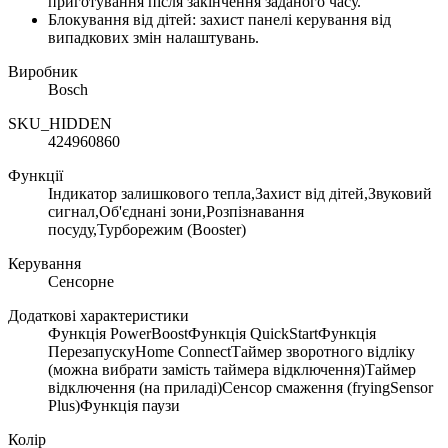
приготування після закінчення заданого часу.
Блокування від дітей: захист панелі керування від
випадкових змін налаштувань.
Виробник
Bosch
SKU_HIDDEN
424960860
Функції
Індикатор залишкового тепла,Захист від дітей,Звуковий
сигнал,Об'єднані зони,Розпізнавання
посуду,Турборежим (Booster)
Керування
Сенсорне
Додаткові характеристики
Функція PowerBoostФункція QuickStartФункція
ПерезапускуHome ConnectТаймер зворотного відліку
(можна вибрати замість таймера відключення)Таймер
відключення (на приладі)Сенсор смаження (fryingSensor
Plus)Функція паузи
Колір