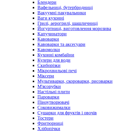
Блендери
Вафельниці, бутербродниці
Вакуумні пакувальники
Ваги кухонні
Грилі, аерогрилі, шашличниці
Йогуртниці, виготовлення морозива
Капучинатори
Кавоварки
Кавоварки та аксесуари
Кавомолки
Кухонні комбайни
Кулери для води
Скиборізки
Мікрохвильові печі
Міксери
Мультиварки, скороварки, рисоварки
М'ясорубки
Настільні плити
Пароварки
Піноутворювачі
Соковижималки
Сушарки для фруктів і овочів
Тостери
Фритюрниці
Хлібопічки