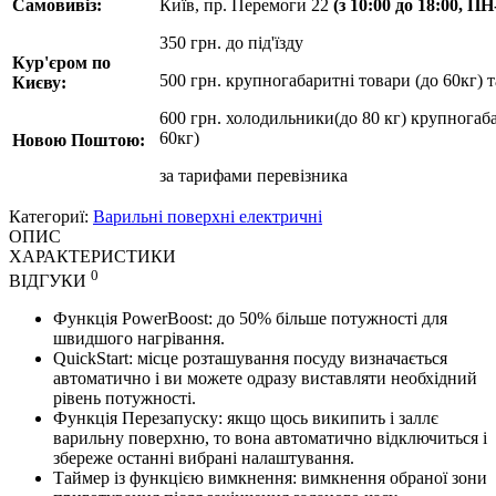
Самовивіз:
Київ, пр. Перемоги 22
(з 10:00 до 18:00, П
350 грн. до під'їзду
Кур'єром по
500 грн. крупногабаритні товари (до 60кг) 
Києву:
600 грн. холодильники(до 80 кг) крупногаба
60кг)
Новою Поштою:
за
тарифами перевізника
Категориї:
Варильні поверхні електричні
ОПИС
ХАРАКТЕРИСТИКИ
0
ВІДГУКИ
Функція PowerBoost: до 50% більше потужності для
швидшого нагрівання.
QuickStart: місце розташування посуду визначається
автоматично і ви можете одразу виставляти необхідний
рівень потужності.
Функція Перезапуску: якщо щось википить і заллє
варильну поверхню, то вона автоматично відключиться і
збереже останні вибрані налаштування.
Таймер із функцією вимкнення: вимкнення обраної зони