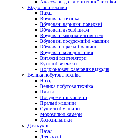
Аксесуари до кліматичнної техніки
Вбудована техніка
Назад
Вбудована техніка
Вбудовані варильні поверхні
Вбудовані духові шафи
Вбудовані мікрохвильові печі
Вбудовані посудомийні машини
Вбудовані пральні машини
Вбудовані холодильники
Витяжні вентилятори
Кухонні витяжки
Подрібнювачі харчових відходів
Велика побутова техніка
Назад
Велика побутова техніка
Плити
Посудомийні машини
Пральні машини
Сушильні машини
Морозильні камери
Холодильники
Для кухні
Назад
Для кухні