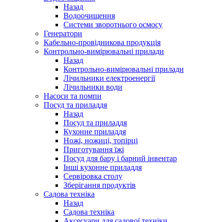
Назад
Водоочищення
Системи зворотнього осмосу
Генератори
Кабельно-провідникова продукція
Контрольно-вимірювальні прилади
Назад
Контрольно-вимірювальні прилади
Лічильники електроенергії
Лічильники води
Насоси та помпи
Посуд та приладдя
Назад
Посуд та приладдя
Кухонне приладдя
Ножі, ножиці, топірці
Приготування їжі
Посуд для бару і барний інвентар
Інші кухонне приладдя
Сервіровка столу
Зберігання продуктів
Садова техніка
Назад
Садова техніка
Аксесуари для садової техніки