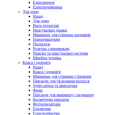
Електропечі
Електрочайники
Для дому
Назад
Для дому
Ваги підлогові
Прасувальні дошки
Машинки для стрижки катишків
Пароочищувачі
Пилососи
Розетки і перемикачі
Праски та прасувальні системи
Швейна техніка
Краса і здоров'я
Назад
Краса і здоров'я
Машинки для стрижки і тримери
Прилади для укладання волосся
Зубні щітки та іррігатори
Фени
Прилади для манікюру і педикюру
Косметичні прилади
Фотоепилятори
Епілятори
Електробритви