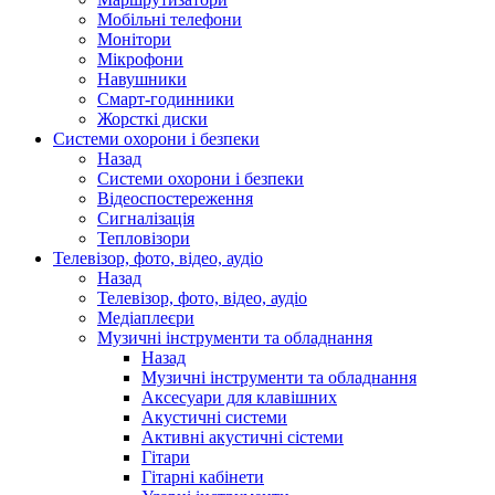
Мобільні телефони
Монітори
Мікрофони
Навушники
Смарт-годинники
Жорсткі диски
Системи охорони і безпеки
Назад
Системи охорони і безпеки
Відеоспостереження
Сигналізація
Тепловізори
Телевізор, фото, відео, аудіо
Назад
Телевізор, фото, відео, аудіо
Медіаплеєри
Музичні інструменти та обладнання
Назад
Музичні інструменти та обладнання
Аксесуари для клавішних
Акустичні системи
Активні акустичні сістеми
Гітари
Гітарні кабінети