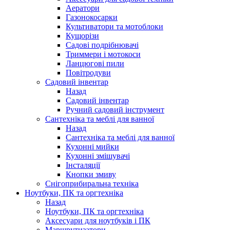
Аератори
Газонокосарки
Культиватори та мотоблоки
Кущорізи
Садові подрібнювачі
Триммери і мотокоси
Ланцюгові пили
Повітродуви
Садовий інвентар
Назад
Садовий інвентар
Ручний садовий інструмент
Сантехніка та меблі для ванної
Назад
Сантехніка та меблі для ванної
Кухонні мийки
Кухонні змішувачі
Інсталяції
Кнопки змиву
Снігоприбиральна техніка
Ноутбуки, ПК та оргтехніка
Назад
Ноутбуки, ПК та оргтехніка
Аксесуари для ноутбуків і ПК
Маршрутизатори