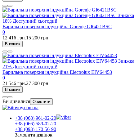
Знижка
18%
Доступний сьогодні!
Варильна поверхня індукційна Gorenje GI6421BSC
0
12 416 грн.
15 200 грн.
В кошик
Знижка
21%
Доступний сьогодні!
Варильна поверхня індукційна Electrolux EIV64453
0
21 546 грн.
27 300 грн.
В кошик
Ви дивилися
Очистити
+38 (068) 961-02-20
+38 (066) 589-02-20
+38 (093) 170-56-90
Замовити дзвінок