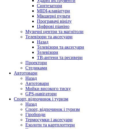
Ударні інструменти
Синтезатори
MIDI-клавіатури
Мікшерні пульти
Програвачі вінілу
Цифрові піаніно
Музичні центри та магнітоли
Телевізори та аксесуари
Назад
Телевізори та аксесуари
Телевізори
ТВ-антени та ресивери
Проектори
Стедиками
Автотовари
Назад
Автотовари
Мийки високого тиску
GPS-навігатори
Спорт, відпочинок і туризм
Назад
Спорт, відпочинок і туризм
Гіроборди
Термосумки і аксесуари
Ехолоти та картплоттери