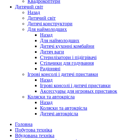
Квадрокоптери
Дитячий світ
Назад
Дитячий світ
Дитячі конструктори
Для наймолодших
Назад
Для наймолодших
Дитячі кухонні комбайни
Дитяч ваги
Стерилізатори і підігрівачі
Стільчики для годування
Радіоняні
Ігрові консолі і дитячі приставки
Назад
Ігрові консолі і дитячі приставки
Аксессуары для игровых приставок
Коляски та автокрісла
Назад
Коляски та автокрісла
Дитячі автокрісла
Головна
Побутова техніка
Вбудована техніка