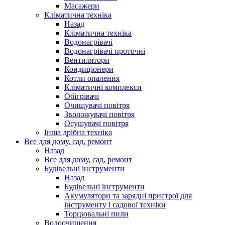
Масажери
Кліматична техніка
Назад
Кліматична техніка
Водонагрівачі
Водонагрівачі проточні
Вентилятори
Кондиціонери
Котли опалення
Кліматичні комплекси
Обігрівачі
Очищувачі повітря
Зволожувачі повітря
Осушувачі повітря
Інша дрібна техніка
Все для дому, сад, ремонт
Назад
Все для дому, сад, ремонт
Будівельні інструменти
Назад
Будівельні інструменти
Акумулятори та зарядні пристрої для
інструменту і садової техніки
Торцювальні пили
Водоочищення