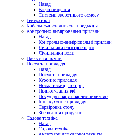
Назад
Водоочищення
Системи зворотнього осмосу
Генератори
Кабельно-провідникова продукція
Контрольно-вимірювальні прилади
Назад
Контрольно-вимірювальні прилади
Лічильники електроенергії
Лічильники води
Насоси та помпи
Посуд та приладдя
Назад
Посуд та приладдя
Кухонне приладдя
Ножі, ножиці, топірці
Приготування їжі
Посуд для бару і барний інвентар
Інші кухонне приладдя
Сервіровка столу
Зберігання продуктів
Садова техніка
Назад
Садова техніка
Аксесуари для садової техніки