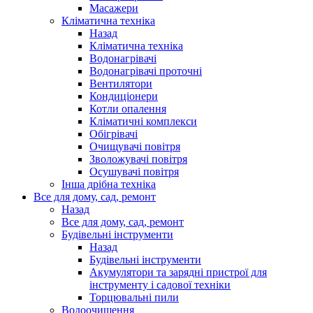
Масажери
Кліматична техніка
Назад
Кліматична техніка
Водонагрівачі
Водонагрівачі проточні
Вентилятори
Кондиціонери
Котли опалення
Кліматичні комплекси
Обігрівачі
Очищувачі повітря
Зволожувачі повітря
Осушувачі повітря
Інша дрібна техніка
Все для дому, сад, ремонт
Назад
Все для дому, сад, ремонт
Будівельні інструменти
Назад
Будівельні інструменти
Акумулятори та зарядні пристрої для
інструменту і садової техніки
Торцювальні пили
Водоочищення