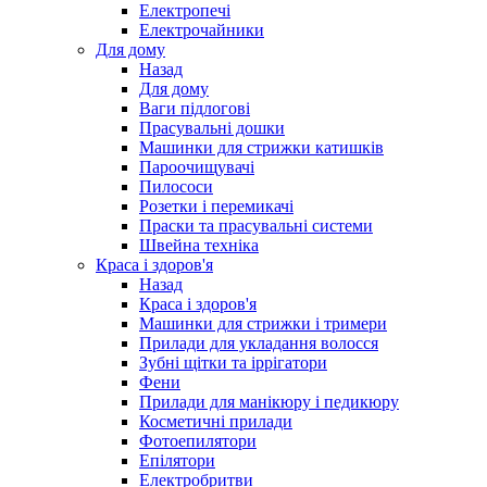
Електропечі
Електрочайники
Для дому
Назад
Для дому
Ваги підлогові
Прасувальні дошки
Машинки для стрижки катишків
Пароочищувачі
Пилососи
Розетки і перемикачі
Праски та прасувальні системи
Швейна техніка
Краса і здоров'я
Назад
Краса і здоров'я
Машинки для стрижки і тримери
Прилади для укладання волосся
Зубні щітки та іррігатори
Фени
Прилади для манікюру і педикюру
Косметичні прилади
Фотоепилятори
Епілятори
Електробритви