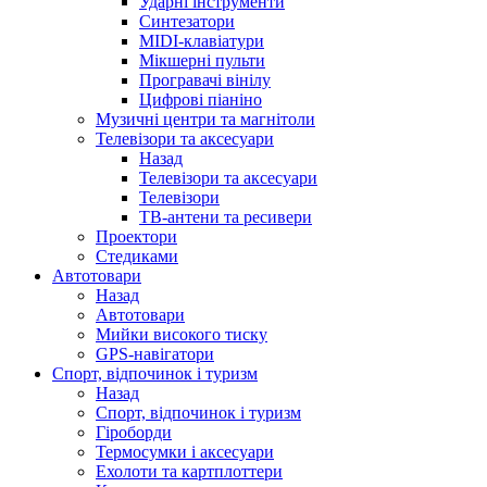
Ударні інструменти
Синтезатори
MIDI-клавіатури
Мікшерні пульти
Програвачі вінілу
Цифрові піаніно
Музичні центри та магнітоли
Телевізори та аксесуари
Назад
Телевізори та аксесуари
Телевізори
ТВ-антени та ресивери
Проектори
Стедиками
Автотовари
Назад
Автотовари
Мийки високого тиску
GPS-навігатори
Спорт, відпочинок і туризм
Назад
Спорт, відпочинок і туризм
Гіроборди
Термосумки і аксесуари
Ехолоти та картплоттери