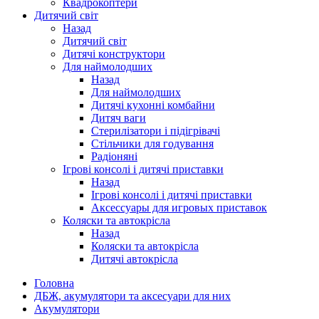
Квадрокоптери
Дитячий світ
Назад
Дитячий світ
Дитячі конструктори
Для наймолодших
Назад
Для наймолодших
Дитячі кухонні комбайни
Дитяч ваги
Стерилізатори і підігрівачі
Стільчики для годування
Радіоняні
Ігрові консолі і дитячі приставки
Назад
Ігрові консолі і дитячі приставки
Аксессуары для игровых приставок
Коляски та автокрісла
Назад
Коляски та автокрісла
Дитячі автокрісла
Головна
ДБЖ, акумулятори та аксесуари для них
Акумулятори