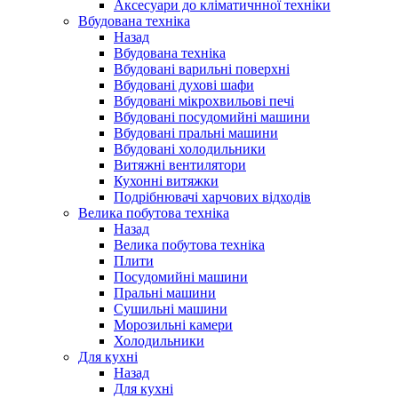
Аксесуари до кліматичнної техніки
Вбудована техніка
Назад
Вбудована техніка
Вбудовані варильні поверхні
Вбудовані духові шафи
Вбудовані мікрохвильові печі
Вбудовані посудомийні машини
Вбудовані пральні машини
Вбудовані холодильники
Витяжні вентилятори
Кухонні витяжки
Подрібнювачі харчових відходів
Велика побутова техніка
Назад
Велика побутова техніка
Плити
Посудомийні машини
Пральні машини
Сушильні машини
Морозильні камери
Холодильники
Для кухні
Назад
Для кухні