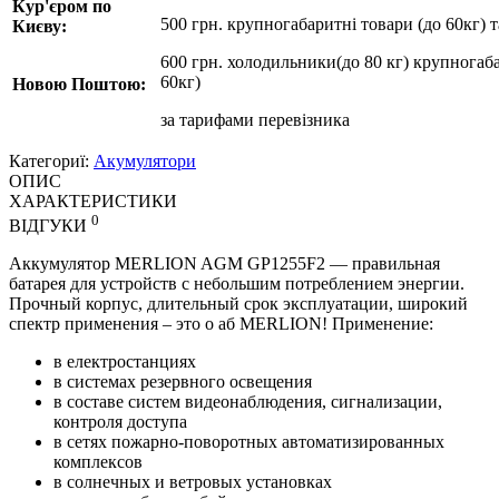
Кур'єром по
500 грн. крупногабаритні товари (до 60кг) 
Києву:
600 грн. холодильники(до 80 кг) крупногаба
60кг)
Новою Поштою:
за
тарифами перевізника
Категориї:
Акумулятори
ОПИС
ХАРАКТЕРИСТИКИ
0
ВІДГУКИ
Аккумулятор MERLION AGM GP1255F2 — правильная
батарея для устройств с небольшим потреблением энергии.
Прочный корпус, длительный срок эксплуатации, широкий
спектр применения – это о аб MERLION! Применение:
в електростанциях
в системах резервного освещения
в составе систем видеонаблюдения, сигнализации,
контроля доступа
в сетях пожарно-поворотных автоматизированных
комплексов
в солнечных и ветровых установках