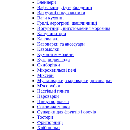
Блендери
Вафельниці, бутербродниці
Вакуумні пакувальники
Ваги кухонні
Грилі, аерогрилі, шашличниці
Йогуртниці, виготовлення морозива
Капучинатори
Кавоварки
Кавоварки та аксесуари
Кавомолки
Кухонні комбайни
Кулери для води
Скиборізки
Мікрохвильові печі
Міксери
Мультиварки, скороварки, рисоварки
М'ясорубки
Настільні плити
Пароварки
Піноутворювачі
Соковижималки
Сушарки для фруктів і овочів
Тостери
Фритюрниці
Хлібопічки