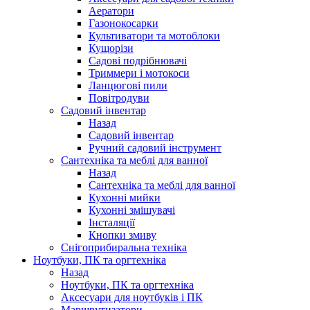
Аератори
Газонокосарки
Культиватори та мотоблоки
Кущорізи
Садові подрібнювачі
Триммери і мотокоси
Ланцюгові пили
Повітродуви
Садовий інвентар
Назад
Садовий інвентар
Ручний садовий інструмент
Сантехніка та меблі для ванної
Назад
Сантехніка та меблі для ванної
Кухонні мийки
Кухонні змішувачі
Інсталяції
Кнопки змиву
Снігоприбиральна техніка
Ноутбуки, ПК та оргтехніка
Назад
Ноутбуки, ПК та оргтехніка
Аксесуари для ноутбуків і ПК
Маршрутизатори