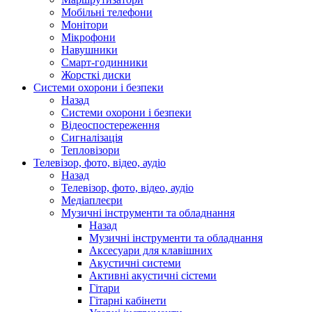
Мобільні телефони
Монітори
Мікрофони
Навушники
Смарт-годинники
Жорсткі диски
Системи охорони і безпеки
Назад
Системи охорони і безпеки
Відеоспостереження
Сигналізація
Тепловізори
Телевізор, фото, відео, аудіо
Назад
Телевізор, фото, відео, аудіо
Медіаплеєри
Музичні інструменти та обладнання
Назад
Музичні інструменти та обладнання
Аксесуари для клавішних
Акустичні системи
Активні акустичні сістеми
Гітари
Гітарні кабінети