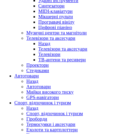
Ударні інструменти
Синтезатори
MIDI-клавіатури
Мікшерні пульти
Програвачі вінілу
Цифрові піаніно
Музичні центри та магнітоли
Телевізори та аксесуари
Назад
Телевізори та аксесуари
Телевізори
ТВ-антени та ресивери
Проектори
Стедиками
Автотовари
Назад
Автотовари
Мийки високого тиску
GPS-навігатори
Спорт, відпочинок і туризм
Назад
Спорт, відпочинок і туризм
Гіроборди
Термосумки і аксесуари
Ехолоти та картплоттери