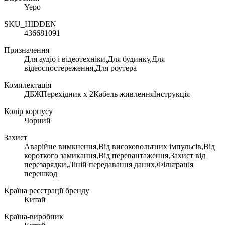
Yepo
SKU_HIDDEN
436681091
Призначення
Для аудіо і відеотехніки,Для будинку,Для
відеоспостереження,Для роутера
Комплектація
ДБЖПерехідник х 2Кабель живленняІнструкція
Колір корпусу
Чорний
Захист
Аварійне вимкнення,Від високовольтних імпульсів,Від
короткого замикання,Від перевантаження,Захист від
перезарядки,Ліній передавання даних,Фільтрація
перешкод
Країна реєстрації бренду
Китай
Країна-виробник