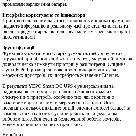
процесами заряджання батареї.
Інтерфейс користувача та індикатори
:
Пристрій оснащений багатосвітлодіодними індикаторами, що
надають інформацію в реальному часі про стан живлення та
рівень заряду батареї, що полегшує користувачеві моніторинг
продуктивності.
Зручні функції
:
Функція автоматичного старту усуває потребу в ручному
втручанні при відновленні живлення, тоді як ручний вимикач
дозволяє легко вимкнути пристрій у разі потреби. Опційна
функція POE розширює можливості використання для
мережних пристроїв, які потребують живлення Ethernet.
В результаті YEPO Smart DC-UPS є універсальним та
надійним рішенням для резервного живлення малих
електронних пристроїв, особливо тих, які є критично
важливими для підтримки мережевої зв'язності. Його
поєднання кількох вихідних опцій, значної ємності батареї та
комплексних захисних функцій робить його ідеальним
вибором для забезпечення безперервної роботи роутерів,
модемів та інших подібних пристроїв.
Виробник