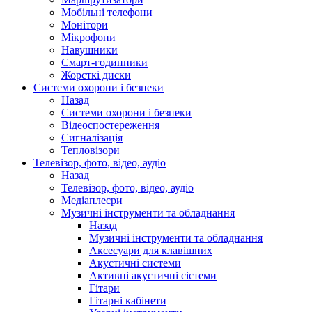
Мобільні телефони
Монітори
Мікрофони
Навушники
Смарт-годинники
Жорсткі диски
Системи охорони і безпеки
Назад
Системи охорони і безпеки
Відеоспостереження
Сигналізація
Тепловізори
Телевізор, фото, відео, аудіо
Назад
Телевізор, фото, відео, аудіо
Медіаплеєри
Музичні інструменти та обладнання
Назад
Музичні інструменти та обладнання
Аксесуари для клавішних
Акустичні системи
Активні акустичні сістеми
Гітари
Гітарні кабінети