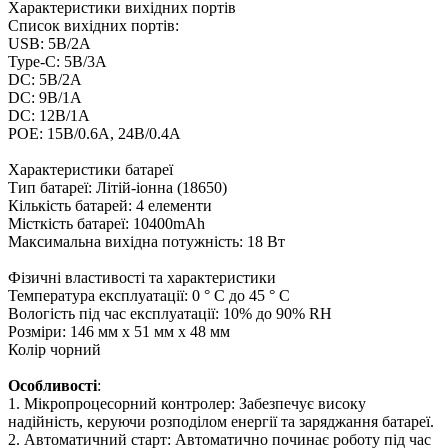
Характеристики вихідних портів
Список вихідних портів:
USB: 5В/2А
Type-C: 5В/3А
DC: 5В/2А
DC: 9В/1А
DC: 12В/1А
POE: 15В/0.6А, 24В/0.4А
Характеристики батареї
Тип батареї: Літій-іонна (18650)
Кількість батарей: 4 елементи
Місткість батареї: 10400mAh
Максимальна вихідна потужність: 18 Вт
Фізичні властивості та характеристики
Температура експлуатації: 0 ° C до 45 ° C
Вологість під час експлуатації: 10% до 90% RH
Розміри: 146 мм x 51 мм x 48 мм
Колір чорний
Особливості
:
1. Мікропроцесорний контролер: Забезпечує високу
надійність, керуючи розподілом енергії та заряджання батареї.
2. Автоматичний старт: Автоматично починає роботу під час