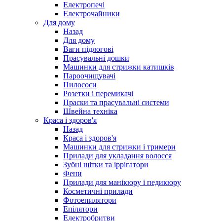
Електропечі
Електрочайники
Для дому
Назад
Для дому
Ваги підлогові
Прасувальні дошки
Машинки для стрижки катишків
Пароочищувачі
Пилососи
Розетки і перемикачі
Праски та прасувальні системи
Швейна техніка
Краса і здоров'я
Назад
Краса і здоров'я
Машинки для стрижки і тримери
Прилади для укладання волосся
Зубні щітки та іррігатори
Фени
Прилади для манікюру і педикюру
Косметичні прилади
Фотоепилятори
Епілятори
Електробритви