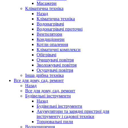
Масажери
Кліматична техніка
Назад
Кліматична техніка
Водонагрівачі
Водонагрівачі проточні
Вентилятори
Кондиціонери
Котли опалення
Кліматичні комплекси
Обігрівачі
Очищувачі повітря
Зволожувачі повітря
Осушувачі повітря
Інша дрібна техніка
Все для дому, сад, ремонт
Назад
Все для дому, сад, ремонт
Будівельні інструменти
Назад
Будівельні інструменти
Акумулятори та зарядні пристрої для
інструменту і садової техніки
Торцювальні пили
Водоочищення