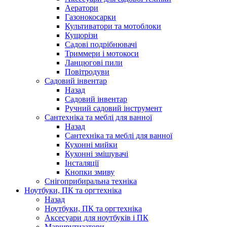
Аератори
Газонокосарки
Культиватори та мотоблоки
Кущорізи
Садові подрібнювачі
Триммери і мотокоси
Ланцюгові пили
Повітродуви
Садовий інвентар
Назад
Садовий інвентар
Ручний садовий інструмент
Сантехніка та меблі для ванної
Назад
Сантехніка та меблі для ванної
Кухонні мийки
Кухонні змішувачі
Інсталяції
Кнопки змиву
Снігоприбиральна техніка
Ноутбуки, ПК та оргтехніка
Назад
Ноутбуки, ПК та оргтехніка
Аксесуари для ноутбуків і ПК
Маршрутизатори