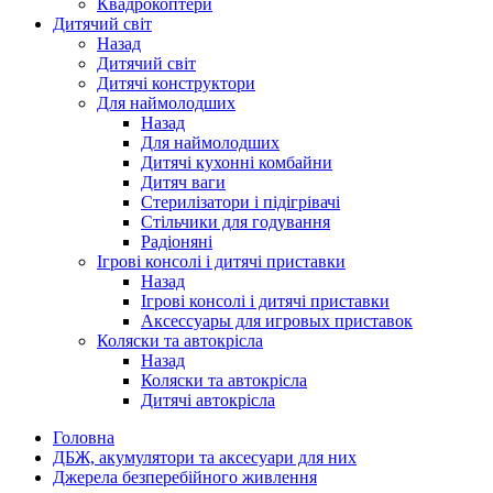
Квадрокоптери
Дитячий світ
Назад
Дитячий світ
Дитячі конструктори
Для наймолодших
Назад
Для наймолодших
Дитячі кухонні комбайни
Дитяч ваги
Стерилізатори і підігрівачі
Стільчики для годування
Радіоняні
Ігрові консолі і дитячі приставки
Назад
Ігрові консолі і дитячі приставки
Аксессуары для игровых приставок
Коляски та автокрісла
Назад
Коляски та автокрісла
Дитячі автокрісла
Головна
ДБЖ, акумулятори та аксесуари для них
Джерела безперебійного живлення