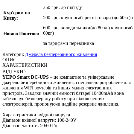
350 грн. до під'їзду
Кур'єром по
500 грн. крупногабаритні товари (до 60кг) 
Києву:
600 грн. холодильники(до 80 кг) крупногаба
60кг)
Новою Поштою:
за
тарифами перевізника
Категориї:
Джерела безперебійного живлення
ОПИС
ХАРАКТЕРИСТИКИ
0
ВІДГУКИ
YEPO Smart DC-UPS
– це компактне та універсальне
джерело безперебійного живлення, спеціально розроблене для
живлення WiFi роутерів та інших малих електронних
пристроїв. Завдяки значній ємності батареї 10400mAh вона
забезпечує безперервну роботу при відключеннях
електроенергії, пропонуючи надійне резервне живлення.
Характеристики вхідної напруги
Діапазон вхідної напруги: 100-240V
Діапазон частоти: 50/60 Гц