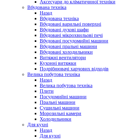
Аксесуари до кліматичнної техніки
Вбудована техніка
Назад
Вбудована техніка
Вбудовані варильні поверхні
Вбудовані духові шафи
Вбудовані мікрохвильові печі
Вбудовані посудомийні машини
Вбудовані пральні машини
Вбудовані холодильники
Витяжні вентилятори
Кухонні витяжки
Подрібнювачі харчових відходів
Велика побутова техніка
Назад
Велика побутова техніка
Плити
Посудомийні машини
Пральні машини
Сушильні машини
Морозильні камери
Холодильники
Для кухні
Назад
Для кухні