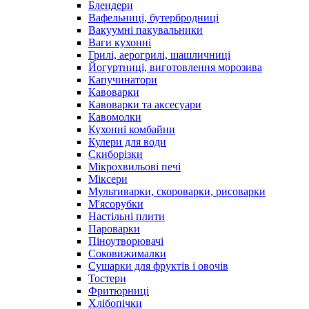
Блендери
Вафельниці, бутербродниці
Вакуумні пакувальники
Ваги кухонні
Грилі, аерогрилі, шашличниці
Йогуртниці, виготовлення морозива
Капучинатори
Кавоварки
Кавоварки та аксесуари
Кавомолки
Кухонні комбайни
Кулери для води
Скиборізки
Мікрохвильові печі
Міксери
Мультиварки, скороварки, рисоварки
М'ясорубки
Настільні плити
Пароварки
Піноутворювачі
Соковижималки
Сушарки для фруктів і овочів
Тостери
Фритюрниці
Хлібопічки