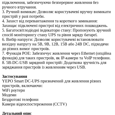
підключення, забезпечуючи безперервне живлення без
ручного втручання.
3. Ручний вимикач: Дозволяє користувачеві вручну вимикати
пристрій у разі потреби.
4. Захист від перевантаження та короткого замикання:
Захищає підключені пристрої від електричних пошкоджень.
5. Багатосвітлодіодні індикатори стану: Пропонують зручний
спосіб моніторингу стану UPS та рівня заряду батареї.
6. Вибір напруги: Дозволяє користувачеві встановлювати
вихідну напругу на 5В, 9В, 12В, 15В або 24В DC, підходячи
до різних вимог пристроїв.
7. Функція POE: Забезпечує живлення через Ethernet (опційна
функція) для таких пристроїв, як IP-камери та VoIP телефони.
8. 5В-DC-USB зарядний пристрій: Додаткова зручність для
заряджання пристроїв із живленням через USB.
Застосування
YEPO Smart DC-UPS призначений для живлення різних
пристроїв, включаючи:
WiFi роутери
Модеми
Бездротові телефони
Камери відеоспостереження (CCTV)
Детальний опис