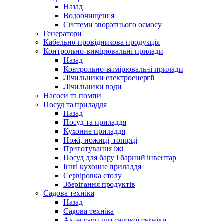
Назад
Водоочищення
Системи зворотнього осмосу
Генератори
Кабельно-провідникова продукція
Контрольно-вимірювальні прилади
Назад
Контрольно-вимірювальні прилади
Лічильники електроенергії
Лічильники води
Насоси та помпи
Посуд та приладдя
Назад
Посуд та приладдя
Кухонне приладдя
Ножі, ножиці, топірці
Приготування їжі
Посуд для бару і барний інвентар
Інші кухонне приладдя
Сервіровка столу
Зберігання продуктів
Садова техніка
Назад
Садова техніка
Аксесуари для садової техніки