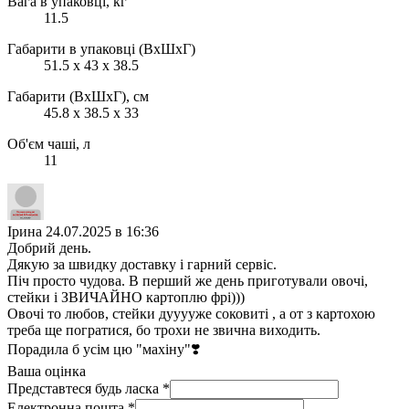
Вага в упаковці, кг
11.5
Габарити в упаковці (ВхШхГ)
51.5 x 43 x 38.5
Габарити (ВхШхГ), см
45.8 x 38.5 x 33
Об'єм чаші, л
11
Ірина
24.07.2025 в 16:36
Добрий день.
Дякую за швидку доставку і гарний сервіс.
Піч просто чудова. В перший же день приготували овочі,
стейки і ЗВИЧАЙНО картоплю фрі)))
Овочі то любов, стейки дууууже соковиті , а от з картохою
треба ще погратися, бо трохи не звична виходить.
Порадила б усім цю "махіну"❣️
Ваша оцінка
Представтеся будь ласка
*
Електронна пошта
*