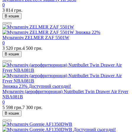
0
3 814 грн.
В кошик
Знижка
22%
Мультипіч ZELMER ZAF 5501W
0
3 520 грн.
4 500 грн.
В кошик
Знижка
23%
Доступний сьогодні!
Мультипіч (аерофритюрниця) Nutribullet Twin Drawer Air Fryer
NBA081B
0
5 598 грн.
7 300 грн.
В кошик
Доступний сьогодні!