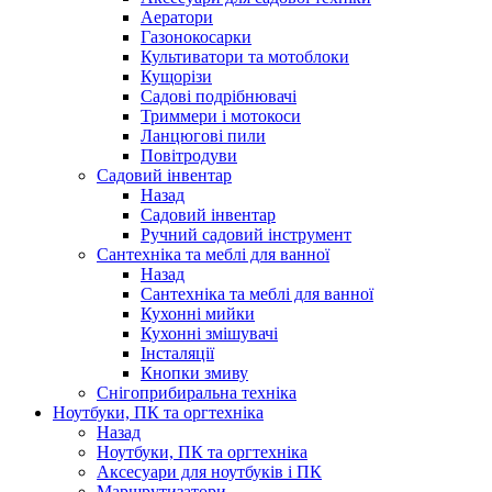
Аератори
Газонокосарки
Культиватори та мотоблоки
Кущорізи
Садові подрібнювачі
Триммери і мотокоси
Ланцюгові пили
Повітродуви
Садовий інвентар
Назад
Садовий інвентар
Ручний садовий інструмент
Сантехніка та меблі для ванної
Назад
Сантехніка та меблі для ванної
Кухонні мийки
Кухонні змішувачі
Інсталяції
Кнопки змиву
Снігоприбиральна техніка
Ноутбуки, ПК та оргтехніка
Назад
Ноутбуки, ПК та оргтехніка
Аксесуари для ноутбуків і ПК
Маршрутизатори