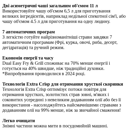
Дві асиметричні чаші загальним об'ємом 11 л
Використовуйте чашу об'ємом 6,5 л для приготування
великих інгредієнтів, наприклад недільної спекотної сім'ї, або
чашу об'ємом 4.5 л для приготування на одну людину.
7 автоматичних програм
З легкістю готуйте найрізноманітніші страви завдяки 7
автоматичним програмам (Фрі, курка, овочі, риба, десерт,
дегідратація) та ручний режим.
Економія енергії та часу
Dual Easy Fry & Grill споживає на 70% менше енергії і
готується на 40% швидше, ніж традиційні духовки.
*Випробування проводилися в 2024 році.
Технологія Extra Crisp для отримання хрусткої скоринки
Технологія Extra Crisp оптимізує потоки повітря для
отримання хрустких, золотистих страв зовні, м'яких і
соковитих усередині з невеликим додаванням олії або без її
використання - насолоджуйтесь найсмачнішими стравами з
додаванням олії на 99% менше, ніж за звичайної смаження!
Легко очищати
Знімні частини можна мити в посудомийній машині.