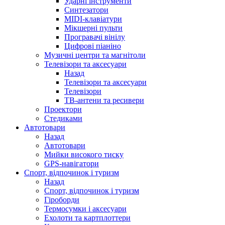
Ударні інструменти
Синтезатори
MIDI-клавіатури
Мікшерні пульти
Програвачі вінілу
Цифрові піаніно
Музичні центри та магнітоли
Телевізори та аксесуари
Назад
Телевізори та аксесуари
Телевізори
ТВ-антени та ресивери
Проектори
Стедиками
Автотовари
Назад
Автотовари
Мийки високого тиску
GPS-навігатори
Спорт, відпочинок і туризм
Назад
Спорт, відпочинок і туризм
Гіроборди
Термосумки і аксесуари
Ехолоти та картплоттери