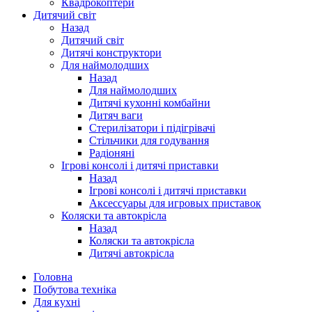
Квадрокоптери
Дитячий світ
Назад
Дитячий світ
Дитячі конструктори
Для наймолодших
Назад
Для наймолодших
Дитячі кухонні комбайни
Дитяч ваги
Стерилізатори і підігрівачі
Стільчики для годування
Радіоняні
Ігрові консолі і дитячі приставки
Назад
Ігрові консолі і дитячі приставки
Аксессуары для игровых приставок
Коляски та автокрісла
Назад
Коляски та автокрісла
Дитячі автокрісла
Головна
Побутова техніка
Для кухні