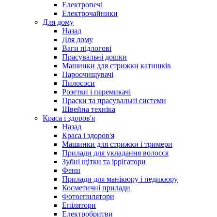
Електропечі
Електрочайники
Для дому
Назад
Для дому
Ваги підлогові
Прасувальні дошки
Машинки для стрижки катишків
Пароочищувачі
Пилососи
Розетки і перемикачі
Праски та прасувальні системи
Швейна техніка
Краса і здоров'я
Назад
Краса і здоров'я
Машинки для стрижки і тримери
Прилади для укладання волосся
Зубні щітки та іррігатори
Фени
Прилади для манікюру і педикюру
Косметичні прилади
Фотоепилятори
Епілятори
Електробритви