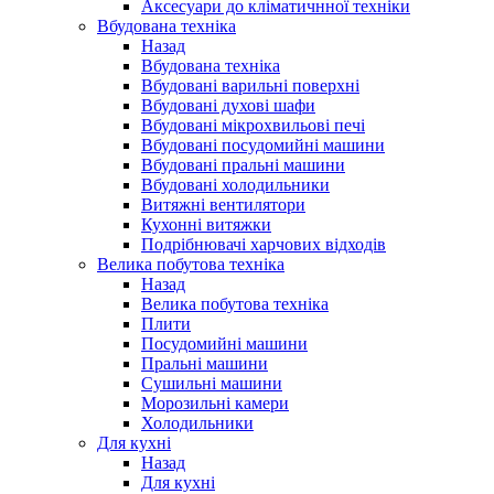
Аксесуари до кліматичнної техніки
Вбудована техніка
Назад
Вбудована техніка
Вбудовані варильні поверхні
Вбудовані духові шафи
Вбудовані мікрохвильові печі
Вбудовані посудомийні машини
Вбудовані пральні машини
Вбудовані холодильники
Витяжні вентилятори
Кухонні витяжки
Подрібнювачі харчових відходів
Велика побутова техніка
Назад
Велика побутова техніка
Плити
Посудомийні машини
Пральні машини
Сушильні машини
Морозильні камери
Холодильники
Для кухні
Назад
Для кухні