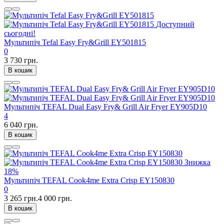
Доступний
сьогодні!
Мультипіч Tefal Easy Fry&Grill EY501815
0
3 730 грн.
В кошик
Мультипіч TEFAL Dual Easy Fry& Grill Air Fryer EY905D10
4
6 040 грн.
В кошик
Знижка
18%
Мультипіч TEFAL Cook4me Extra Crisp EY150830
0
3 265 грн.
4 000 грн.
В кошик