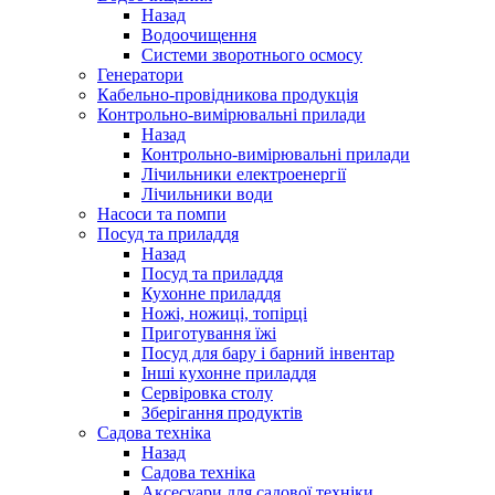
Назад
Водоочищення
Системи зворотнього осмосу
Генератори
Кабельно-провідникова продукція
Контрольно-вимірювальні прилади
Назад
Контрольно-вимірювальні прилади
Лічильники електроенергії
Лічильники води
Насоси та помпи
Посуд та приладдя
Назад
Посуд та приладдя
Кухонне приладдя
Ножі, ножиці, топірці
Приготування їжі
Посуд для бару і барний інвентар
Інші кухонне приладдя
Сервіровка столу
Зберігання продуктів
Садова техніка
Назад
Садова техніка
Аксесуари для садової техніки