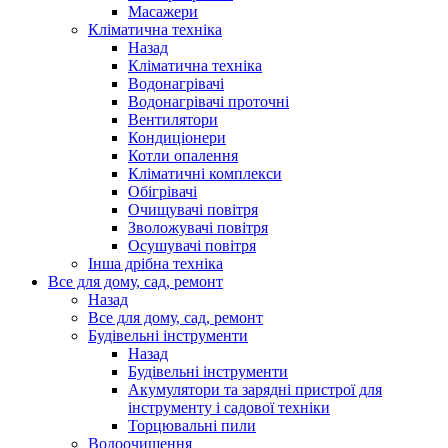
Масажери
Кліматична техніка
Назад
Кліматична техніка
Водонагрівачі
Водонагрівачі проточні
Вентилятори
Кондиціонери
Котли опалення
Кліматичні комплекси
Обігрівачі
Очищувачі повітря
Зволожувачі повітря
Осушувачі повітря
Інша дрібна техніка
Все для дому, сад, ремонт
Назад
Все для дому, сад, ремонт
Будівельні інструменти
Назад
Будівельні інструменти
Акумулятори та зарядні пристрої для
інструменту і садової техніки
Торцювальні пили
Водоочищення