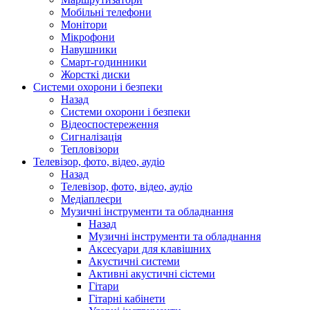
Мобільні телефони
Монітори
Мікрофони
Навушники
Смарт-годинники
Жорсткі диски
Системи охорони і безпеки
Назад
Системи охорони і безпеки
Відеоспостереження
Сигналізація
Тепловізори
Телевізор, фото, відео, аудіо
Назад
Телевізор, фото, відео, аудіо
Медіаплеєри
Музичні інструменти та обладнання
Назад
Музичні інструменти та обладнання
Аксесуари для клавішних
Акустичні системи
Активні акустичні сістеми
Гітари
Гітарні кабінети