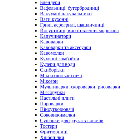
Блендери
Вафельниці, бутербродниці
Вакуумні пакувальники
Ваги кухонні
Грилі, аерогрилі, шашличниці
Йогуртниці, виготовлення морозива
Капучинатори
Кавоварки
Кавоварки та аксесуари
Кавомолки
Кухонні комбайни
Кулери для води
Скиборізки
Мікрохвильові печі
Міксери
Мультиварки, скороварки, рисоварки
М'ясорубки
Настільні плити
Пароварки
Піноутворювачі
Соковижималки
Сушарки для фруктів і овочів
Тостери
Фритюрниці
Хлібопічки