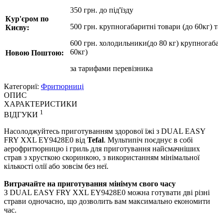
350 грн. до під'їзду
Кур'єром по
500 грн. крупногабаритні товари (до 60кг) 
Києву:
600 грн. холодильники(до 80 кг) крупногаба
60кг)
Новою Поштою:
за
тарифами перевізника
Категориї:
Фритюрниці
ОПИС
ХАРАКТЕРИСТИКИ
1
ВІДГУКИ
Насолоджуйтесь приготуванням здорової їжі з DUAL EASY
FRY XXL EY9428E0 від
Tefal
. Мультипіч поєднує в собі
аерофритюрницю і гриль для приготування найсмачніших
страв з хрусткою скоринкою, з використанням мінімальної
кількості олії або зовсім без неї.
Витрачайте на приготування мінімум свого часу
З DUAL EASY FRY XXL EY9428E0 можна готувати дві різні
страви одночасно, що дозволить вам максимально економити
час.