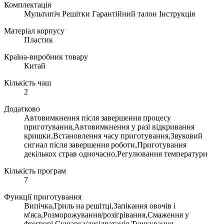
Комплектація
Мультипіч Решітки Гарантійний талон Інструкція
Матеріал корпусу
Пластик
Країна-виробник товару
Китай
Кількість чаш
2
Додатково
Автовимкнення після завершення процесу
приготування,Автовимкнення у разі відкривання
кришки,Встановлення часу приготування,Звуковий
сигнал після завершення роботи,Приготування
декількох страв одночасно,Регулювання температури
Кількість програм
7
Функції приготування
Випічка,Гриль на решітці,Запікання овочів і
м'яса,Розморожування/розігрівання,Смаження у
фритюрі,Сушарка/дегідратація,Тушкування