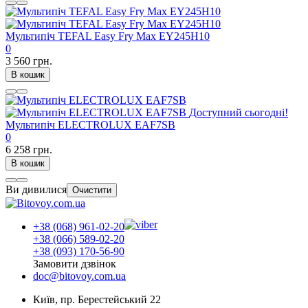
Мультипіч TEFAL Easy Fry Max EY245H10
0
3 560 грн.
В кошик
Доступний сьогодні!
Мультипіч ELECTROLUX EAF7SB
0
6 258 грн.
В кошик
Ви дивилися
Очистити
+38 (068) 961-02-20
+38 (066) 589-02-20
+38 (093) 170-56-90
Замовити дзвінок
doc@bitovoy.com.ua
Київ, пр. Берестейський 22