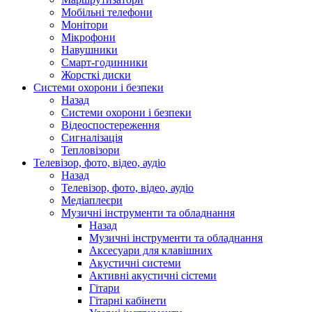
Мобільні телефони
Монітори
Мікрофони
Навушники
Смарт-годинники
Жорсткі диски
Системи охорони і безпеки
Назад
Системи охорони і безпеки
Відеоспостереження
Сигналізація
Тепловізори
Телевізор, фото, відео, аудіо
Назад
Телевізор, фото, відео, аудіо
Медіаплеєри
Музичні інструменти та обладнання
Назад
Музичні інструменти та обладнання
Аксесуари для клавішних
Акустичні системи
Активні акустичні сістеми
Гітари
Гітарні кабінети