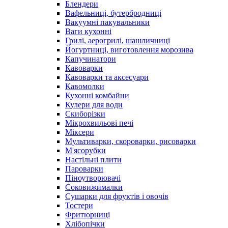
Блендери
Вафельниці, бутербродниці
Вакуумні пакувальники
Ваги кухонні
Грилі, аерогрилі, шашличниці
Йогуртниці, виготовлення морозива
Капучинатори
Кавоварки
Кавоварки та аксесуари
Кавомолки
Кухонні комбайни
Кулери для води
Скиборізки
Мікрохвильові печі
Міксери
Мультиварки, скороварки, рисоварки
М'ясорубки
Настільні плити
Пароварки
Піноутворювачі
Соковижималки
Сушарки для фруктів і овочів
Тостери
Фритюрниці
Хлібопічки