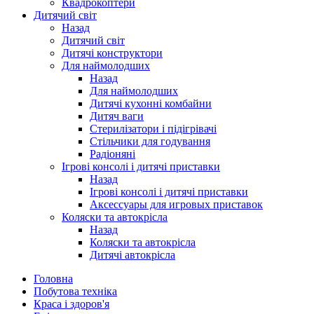
Квадрокоптери
Дитячий світ
Назад
Дитячий світ
Дитячі конструктори
Для наймолодших
Назад
Для наймолодших
Дитячі кухонні комбайни
Дитяч ваги
Стерилізатори і підігрівачі
Стільчики для годування
Радіоняні
Ігрові консолі і дитячі приставки
Назад
Ігрові консолі і дитячі приставки
Аксессуары для игровых приставок
Коляски та автокрісла
Назад
Коляски та автокрісла
Дитячі автокрісла
Головна
Побутова техніка
Краса і здоров'я