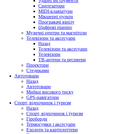
Ударні інструменти
Синтезатори
MIDI-клавіатури
Мікшерні пульти
Програвачі вінілу
Цифрові піаніно
Музичні центри та магнітоли
Телевізори та аксесуари
Назад
Телевізори та аксесуари
Телевізори
ТВ-антени та ресивери
Проектори
Стедиками
Автотовари
Назад
Автотовари
Мийки високого тиску
GPS-навігатори
Спорт, відпочинок і туризм
Назад
Спорт, відпочинок і туризм
Гіроборди
Термосумки і аксесуари
Ехолоти та картплоттери