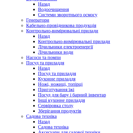
Назад
Водоочищення
Системи зворотнього осмосу
Генератори
Кабельно-провідникова продукція
Контрольно-вимірювальні прилади
Назад
Контрольно-вимірювальні прилади
Лічильники електроенергії
Лічильники води
Насоси та помпи
Посуд та приладдя
Назад
Посуд та приладдя
Кухонне приладдя
Ножі, ножиці, топірці
Приготування їжі
Посуд для бару і барний інвентар
Інші кухонне приладдя
Сервіровка столу
Зберігання продуктів
Садова техніка
Назад
Садова техніка
Аксесуари для садової техніки