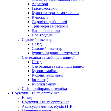
Аератори
Газонокосарки
Культиватори та мотоблоки
Кущорізи
Садові подрібнювачі
Триммери і мотокоси
Ланцюгові пили
Повітродуви
Садовий інвентар
Назад
Садовий інвентар
Ручний садовий інструмент
Сантехніка та меблі для ванної
Назад
Сантехніка та меблі для ванної
Кухонні мийки
Кухонні змішувачі
Інсталяції
Кнопки змиву
Снігоприбиральна техніка
Ноутбуки, ПК та оргтехніка
Назад
Ноутбуки, ПК та оргтехніка
Аксесуари для ноутбуків і ПК
Маршрутизатори