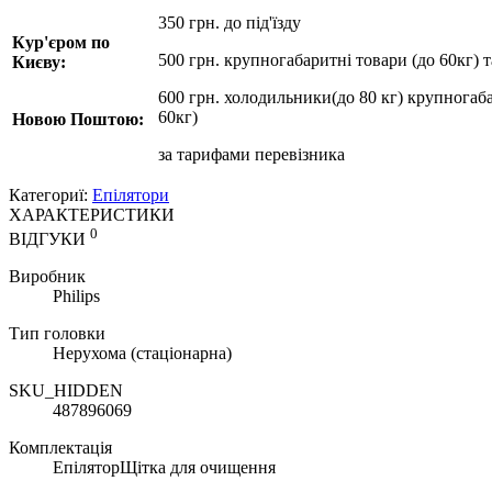
350 грн. до під'їзду
Кур'єром по
500 грн. крупногабаритні товари (до 60кг) 
Києву:
600 грн. холодильники(до 80 кг) крупногаба
60кг)
Новою Поштою:
за
тарифами перевізника
Категориї:
Епілятори
ХАРАКТЕРИСТИКИ
0
ВІДГУКИ
Виробник
Philips
Тип головки
Нерухома (стаціонарна)
SKU_HIDDEN
487896069
Комплектація
ЕпіляторЩітка для очищення