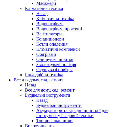
Масажери
Кліматична техніка
Назад
Кліматична техніка
Водонагрівачі
Водонагрівачі проточні
Вентилятори
Кондиціонери
Котли опалення
Кліматичні комплекси
Обігрівачі
Очищувачі повітря
Зволожувачі повітря
Осушувачі повітря
Інша дрібна техніка
Все для дому, сад, ремонт
Назад
Все для дому, сад, ремонт
Будівельні інструменти
Назад
Будівельні інструменти
Акумулятори та зарядні пристрої для
інструменту і садової техніки
Торцювальні пили
Водоочищення