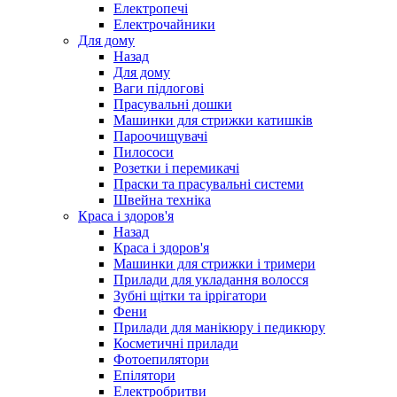
Електропечі
Електрочайники
Для дому
Назад
Для дому
Ваги підлогові
Прасувальні дошки
Машинки для стрижки катишків
Пароочищувачі
Пилососи
Розетки і перемикачі
Праски та прасувальні системи
Швейна техніка
Краса і здоров'я
Назад
Краса і здоров'я
Машинки для стрижки і тримери
Прилади для укладання волосся
Зубні щітки та іррігатори
Фени
Прилади для манікюру і педикюру
Косметичні прилади
Фотоепилятори
Епілятори
Електробритви