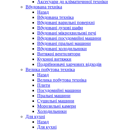
Аксесуари до кліматичнної техніки
Вбудована техніка
Назад
Вбудована техніка
Вбудовані варильні поверхні
Вбудовані духові шафи
Вбудовані мікрохвильові печі
Вбудовані посудомийні машини
Вбудовані пральні машини
Вбудовані холодильники
Витяжні вентилятори
Кухонні витяжки
Подрібнювачі харчових відходів
Велика побутова техніка
Назад
Велика побутова техніка
Плити
Посудомийні машини
Пральні машини
Сушильні машини
Морозильні камери
Холодильники
Для кухні
Назад
Для кухні