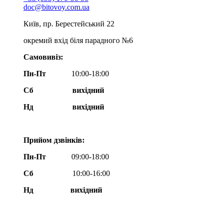
doc@bitovoy.com.ua
Київ, пр. Берестейський 22
окремий вхід біля парадного №6
Самовивіз:
Пн-Пт
10:00-18:00
Сб
вихідний
Нд
вихідний
Прийом дзвінків:
Пн-Пт
09:00-18:00
Сб
10:00-16:00
Нд вихідний