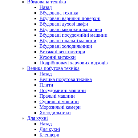
Вбудована техніка
Назад
Вбудована техніка
Вбудовані варильні поверхні
Вбудовані духові шафи
Вбудовані мікрохвильові печі
Вбудовані посудомийні машини
Вбудовані пральні машини
Вбудовані холодильники
Витяжні вентилятори
Кухонні витяжки
Подрібнювачі харчових відходів
Велика побутова техніка
Назад
Велика побутова техніка
Плити
Посудомийні машини
Пральні машини
Сушильні машини
Морозильні камери
Холодильники
Для кухні
Назад
Для кухні
Блендери