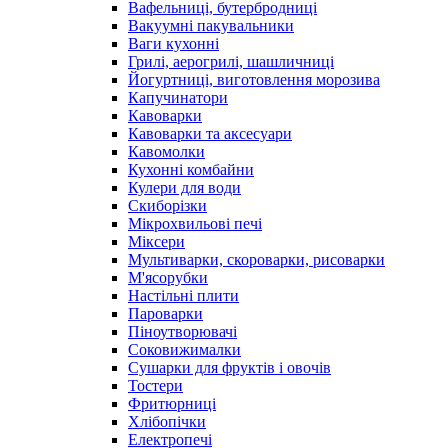
Вафельниці, бутербродниці
Вакуумні пакувальники
Ваги кухонні
Грилі, аерогрилі, шашличниці
Йогуртниці, виготовлення морозива
Капучинатори
Кавоварки
Кавоварки та аксесуари
Кавомолки
Кухонні комбайни
Кулери для води
Скиборізки
Мікрохвильові печі
Міксери
Мультиварки, скороварки, рисоварки
М'ясорубки
Настільні плити
Пароварки
Піноутворювачі
Соковижималки
Сушарки для фруктів і овочів
Тостери
Фритюрниці
Хлібопічки
Електропечі