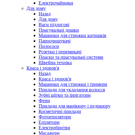
Електрочайники
Для дому
Назад
Для дому
Ваги підлогові
Прасувальні дошки
Машинки для стрижки катишків
Пароочищувачі
Пилососи
Розетки і перемикачі
Праски та прасувальні системи
Швейна техніка
Краса і здоров'я
Назад
Краса і здоров'я
Машинки для стрижки і тримери
Прилади для укладання волосся
Зубні щітки та іррігатори
Фени
Прилади для манікюру і педикюру
Косметичні прилади
Фотоепилятори
Епілятори
Електробритви
Масажери