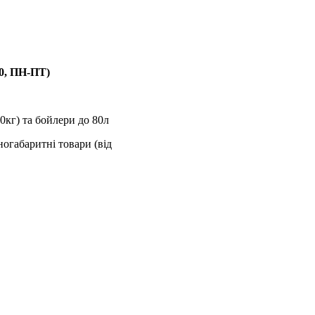
00, ПН-ПТ)
0кг) та бойлери до 80л
ногабаритні товари (від