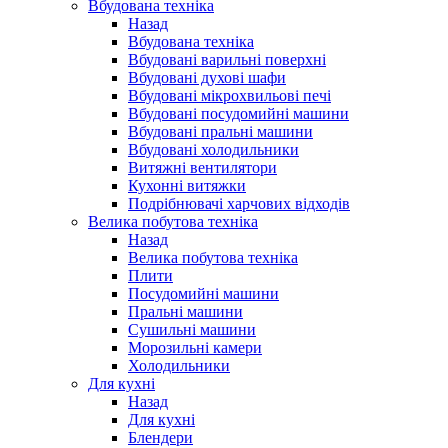
Вбудована техніка
Назад
Вбудована техніка
Вбудовані варильні поверхні
Вбудовані духові шафи
Вбудовані мікрохвильові печі
Вбудовані посудомийні машини
Вбудовані пральні машини
Вбудовані холодильники
Витяжні вентилятори
Кухонні витяжки
Подрібнювачі харчових відходів
Велика побутова техніка
Назад
Велика побутова техніка
Плити
Посудомийні машини
Пральні машини
Сушильні машини
Морозильні камери
Холодильники
Для кухні
Назад
Для кухні
Блендери