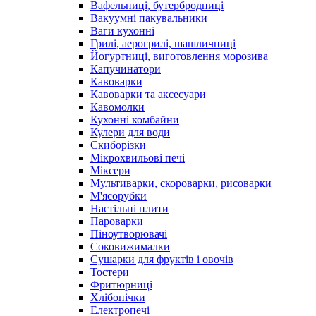
Вафельниці, бутербродниці
Вакуумні пакувальники
Ваги кухонні
Грилі, аерогрилі, шашличниці
Йогуртниці, виготовлення морозива
Капучинатори
Кавоварки
Кавоварки та аксесуари
Кавомолки
Кухонні комбайни
Кулери для води
Скиборізки
Мікрохвильові печі
Міксери
Мультиварки, скороварки, рисоварки
М'ясорубки
Настільні плити
Пароварки
Піноутворювачі
Соковижималки
Сушарки для фруктів і овочів
Тостери
Фритюрниці
Хлібопічки
Електропечі