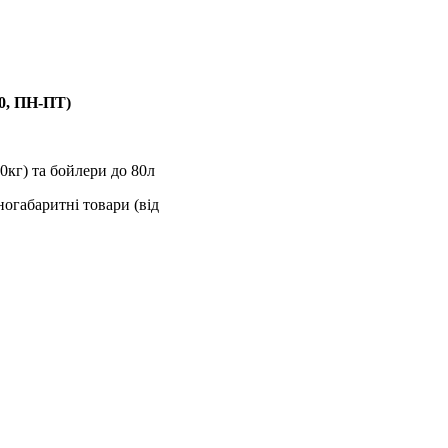
00, ПН-ПТ)
0кг) та бойлери до 80л
ногабаритні товари (від