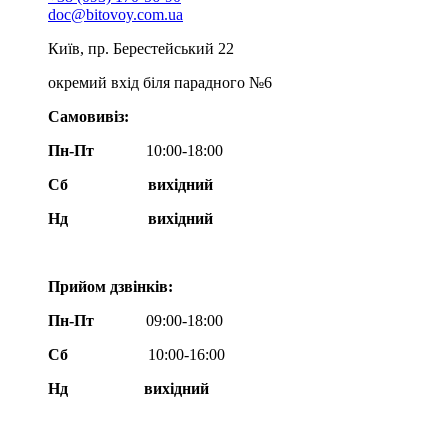
doc@bitovoy.com.ua
Київ, пр. Берестейський 22
окремий вхід біля парадного №6
Самовивіз:
Пн-Пт
10:00-18:00
Сб
вихідний
Нд
вихідний
Прийом дзвінків:
Пн-Пт
09:00-18:00
Сб
10:00-16:00
Нд вихідний