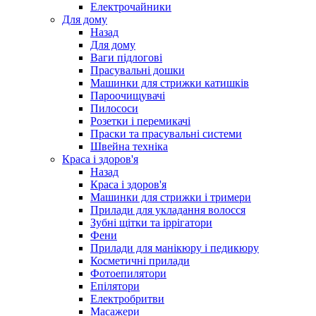
Електрочайники
Для дому
Назад
Для дому
Ваги підлогові
Прасувальні дошки
Машинки для стрижки катишків
Пароочищувачі
Пилососи
Розетки і перемикачі
Праски та прасувальні системи
Швейна техніка
Краса і здоров'я
Назад
Краса і здоров'я
Машинки для стрижки і тримери
Прилади для укладання волосся
Зубні щітки та іррігатори
Фени
Прилади для манікюру і педикюру
Косметичні прилади
Фотоепилятори
Епілятори
Електробритви
Масажери