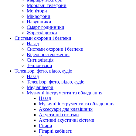
Мобільні телефони
Монітори
Мікрофони
Навушники
Смарт-годинники
Жорсткі диски
Системи охорони і безпеки
Назад
Системи охорони і безпеки
Відеоспостереження
Сигналізація
Тепловізори
Телевізор, фото, відео, аудіо
Назад
Телевізор, фото, відео, аудіо
Медіаплеєри
Музичні інструменти та обладнання
Назад
Музичні інструменти та обладнання
Аксесуари для клавішних
Акустичні системи
Активні акустичні сістеми
Гітари
Гітарні кабінети