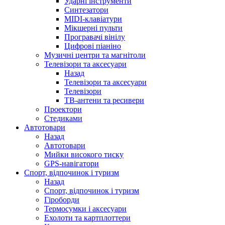
Ударні інструменти
Синтезатори
MIDI-клавіатури
Мікшерні пульти
Програвачі вінілу
Цифрові піаніно
Музичні центри та магнітоли
Телевізори та аксесуари
Назад
Телевізори та аксесуари
Телевізори
ТВ-антени та ресивери
Проектори
Стедиками
Автотовари
Назад
Автотовари
Мийки високого тиску
GPS-навігатори
Спорт, відпочинок і туризм
Назад
Спорт, відпочинок і туризм
Гіроборди
Термосумки і аксесуари
Ехолоти та картплоттери