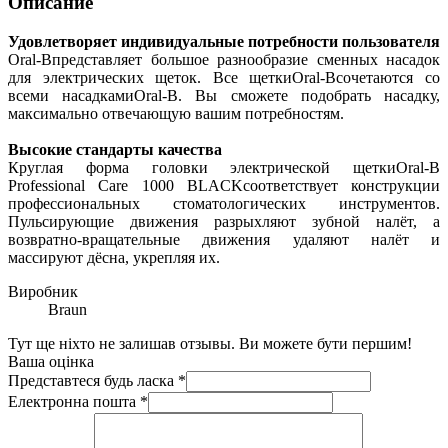
Описание
Удовлетворяет индивидуальные потребности пользователя
Oral-Bпредставляет большое разнообразие сменных насадок
для электрических щеток. Все щеткиOral-Bcочетаются со
всеми насадкамиOral-B. Вы сможете подобрать насадку,
максимально отвечающую вашим потребностям.
Высокие стандарты качества
Круглая форма головки электрической щеткиOral-B
Professional Care 1000 BLACKсоответствует конструкции
профессиональных стоматологических инструментов.
Пульсирующие движения разрыхляют зубной налёт, а
возвратно-вращательные движения удаляют налёт и
массируют дёсна, укрепляя их.
Виробник
Braun
Тут ще ніхто не залишав отзывы. Ви можете бути першим!
Ваша оцінка
Представтеся будь ласка
*
Електронна пошта
*