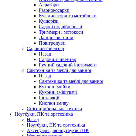
Аератори
Газонокосарки
Культиватори та мотоблоки
Кущорізи
Садові подрібнювачі
Триммери і мотокоси
Ланцюгові пили
Повітродуви
Садовий інвентар
Назад
Садовий інвентар
Ручний садовий інструмент
Сантехніка та меблі для ванної
Назад
Сантехніка та меблі для ванної
Кухонні мийки
Кухонні змішувачі
Інсталяції
Кнопки змиву
Снігоприбиральна техніка
Ноутбуки, ПК та оргтехніка
Назад
Ноутбуки, ПК та оргтехніка
Аксесуари для ноутбуків і ПК
Маршрутизатори