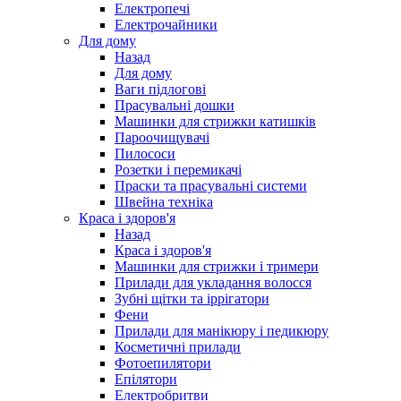
Електропечі
Електрочайники
Для дому
Назад
Для дому
Ваги підлогові
Прасувальні дошки
Машинки для стрижки катишків
Пароочищувачі
Пилососи
Розетки і перемикачі
Праски та прасувальні системи
Швейна техніка
Краса і здоров'я
Назад
Краса і здоров'я
Машинки для стрижки і тримери
Прилади для укладання волосся
Зубні щітки та іррігатори
Фени
Прилади для манікюру і педикюру
Косметичні прилади
Фотоепилятори
Епілятори
Електробритви