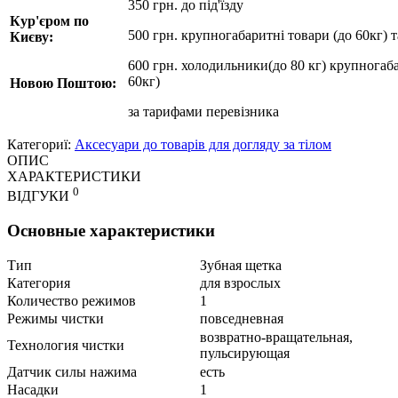
350 грн. до під'їзду
Кур'єром по
500 грн. крупногабаритні товари (до 60кг) 
Києву:
600 грн. холодильники(до 80 кг) крупногаба
60кг)
Новою Поштою:
за
тарифами перевізника
Категориї:
Аксесуари до товарів для догляду за тілом
ОПИС
ХАРАКТЕРИСТИКИ
0
ВІДГУКИ
Основные характеристики
Тип
Зубная щетка
Категория
для взрослых
Количество режимов
1
Режимы чистки
повседневная
возвратно-вращательная,
Технология чистки
пульсирующая
Датчик силы нажима
есть
Насадки
1