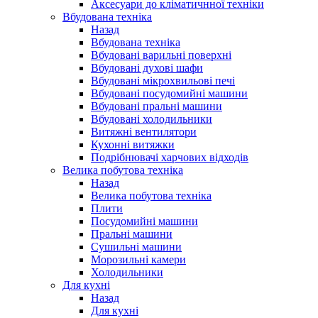
Аксесуари до кліматичнної техніки
Вбудована техніка
Назад
Вбудована техніка
Вбудовані варильні поверхні
Вбудовані духові шафи
Вбудовані мікрохвильові печі
Вбудовані посудомийні машини
Вбудовані пральні машини
Вбудовані холодильники
Витяжні вентилятори
Кухонні витяжки
Подрібнювачі харчових відходів
Велика побутова техніка
Назад
Велика побутова техніка
Плити
Посудомийні машини
Пральні машини
Сушильні машини
Морозильні камери
Холодильники
Для кухні
Назад
Для кухні