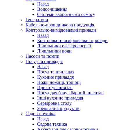
Назад
Водоочищення
Системи зворотнього осмосу
Генератори
Кабельно-провідникова продукція
Контрольно-вимірювальні прилади
Назад
Контрольно-вимірювальні прилади
Лічильники електроенергії
Лічильники води
Насоси та помпи
Посуд та приладдя
Назад
Посуд та приладдя
Кухонне приладдя
Ножі, ножиці, топірці
Приготування їжі
Посуд для бару і барний інвентар
Інші кухонне приладдя
Сервіровка столу
Зберігання продуктів
Садова техніка
Назад
Садова техніка
Аксесуари для садової техніки