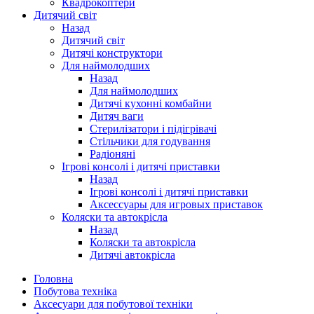
Квадрокоптери
Дитячий світ
Назад
Дитячий світ
Дитячі конструктори
Для наймолодших
Назад
Для наймолодших
Дитячі кухонні комбайни
Дитяч ваги
Стерилізатори і підігрівачі
Стільчики для годування
Радіоняні
Ігрові консолі і дитячі приставки
Назад
Ігрові консолі і дитячі приставки
Аксессуары для игровых приставок
Коляски та автокрісла
Назад
Коляски та автокрісла
Дитячі автокрісла
Головна
Побутова техніка
Аксесуари для побутової техніки