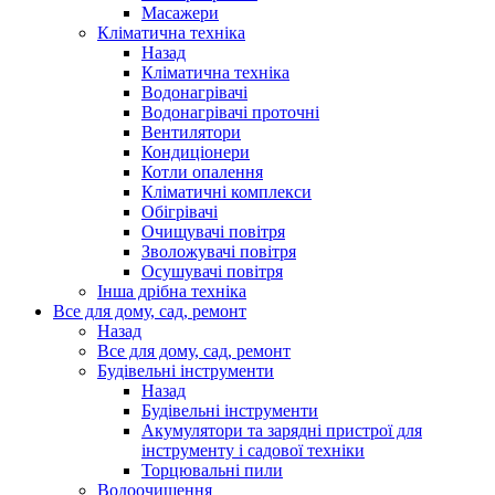
Масажери
Кліматична техніка
Назад
Кліматична техніка
Водонагрівачі
Водонагрівачі проточні
Вентилятори
Кондиціонери
Котли опалення
Кліматичні комплекси
Обігрівачі
Очищувачі повітря
Зволожувачі повітря
Осушувачі повітря
Інша дрібна техніка
Все для дому, сад, ремонт
Назад
Все для дому, сад, ремонт
Будівельні інструменти
Назад
Будівельні інструменти
Акумулятори та зарядні пристрої для
інструменту і садової техніки
Торцювальні пили
Водоочищення