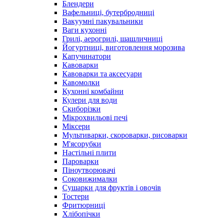
Блендери
Вафельниці, бутербродниці
Вакуумні пакувальники
Ваги кухонні
Грилі, аерогрилі, шашличниці
Йогуртниці, виготовлення морозива
Капучинатори
Кавоварки
Кавоварки та аксесуари
Кавомолки
Кухонні комбайни
Кулери для води
Скиборізки
Мікрохвильові печі
Міксери
Мультиварки, скороварки, рисоварки
М'ясорубки
Настільні плити
Пароварки
Піноутворювачі
Соковижималки
Сушарки для фруктів і овочів
Тостери
Фритюрниці
Хлібопічки