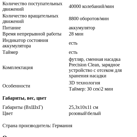
Количество поступательных
40000 колебаний/мин
движений
Количество вращательных
8800 оборотов/мин
движений
Питание
аккумулятор
Время непрерывной работы
28 мин
Индикатор состояния
есть
аккумулятора
Таймер
есть
футляр, сменная насадка
Precision Clean, зарядное
Комплектация
устройство с отсеком для
хранения насадки
3D технология
Особенности
Таймер: 30 сек\2 мин
Габариты, вес, цвет
Габариты (ВхШхГ)
25,3х10х11 см
Цвет
розовый\белый
Страна производитель: Германия