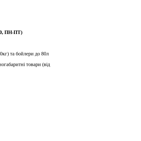
00, ПН-ПТ)
0кг) та бойлери до 80л
ногабаритні товари (від