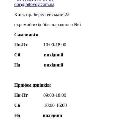
doc@bitovoy.com.ua
Київ, пр. Берестейський 22
окремий вхід біля парадного №6
Самовивіз:
Пн-Пт
10:00-18:00
Сб
вихідний
Нд
вихідний
Прийом дзвінків:
Пн-Пт
09:00-18:00
Сб
10:00-16:00
Нд вихідний