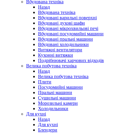
Вбудована техніка
Назад
Вбудована техніка
Вбудовані варильні поверхні
Вбудовані духові шафи
Вбудовані мікрохвильові печі
Вбудовані посудомийні машини
Вбудовані пральні машини
Вбудовані холодильники
Витяжні вентилятори
Кухонні витяжки
Подрібнювачі харчових відходів
Велика побутова техніка
Назад
Велика побутова техніка
Плити
Посудомийні машини
Пральні машини
Сушильні машини
Морозильні камери
Холодильники
Для кухні
Назад
Для кухні
Блендери