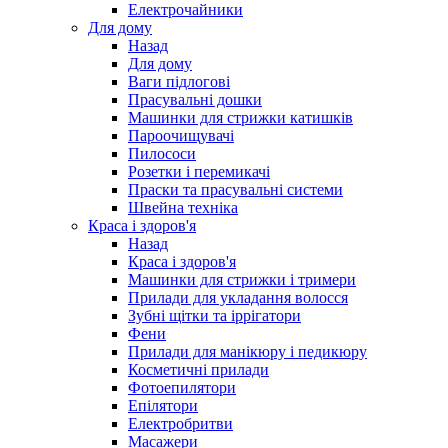
Електрочайники
Для дому
Назад
Для дому
Ваги підлогові
Прасувальні дошки
Машинки для стрижки катишків
Пароочищувачі
Пилососи
Розетки і перемикачі
Праски та прасувальні системи
Швейна техніка
Краса і здоров'я
Назад
Краса і здоров'я
Машинки для стрижки і тримери
Прилади для укладання волосся
Зубні щітки та іррігатори
Фени
Прилади для манікюру і педикюру
Косметичні прилади
Фотоепилятори
Епілятори
Електробритви
Масажери