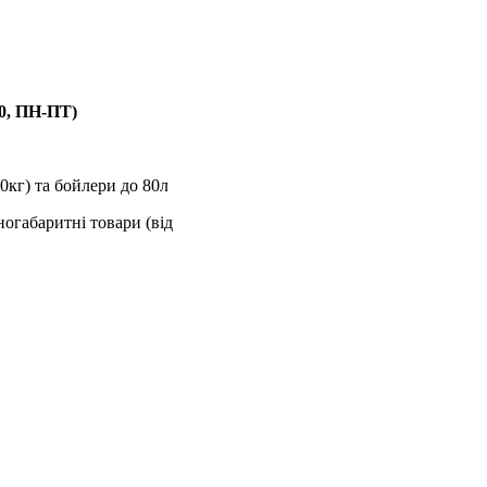
00, ПН-ПТ)
0кг) та бойлери до 80л
ногабаритні товари (від