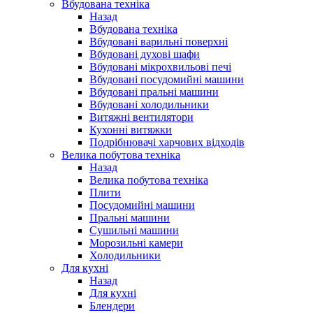
Вбудована техніка
Назад
Вбудована техніка
Вбудовані варильні поверхні
Вбудовані духові шафи
Вбудовані мікрохвильові печі
Вбудовані посудомийні машини
Вбудовані пральні машини
Вбудовані холодильники
Витяжні вентилятори
Кухонні витяжки
Подрібнювачі харчових відходів
Велика побутова техніка
Назад
Велика побутова техніка
Плити
Посудомийні машини
Пральні машини
Сушильні машини
Морозильні камери
Холодильники
Для кухні
Назад
Для кухні
Блендери