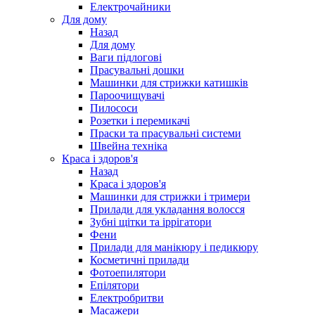
Електрочайники
Для дому
Назад
Для дому
Ваги підлогові
Прасувальні дошки
Машинки для стрижки катишків
Пароочищувачі
Пилососи
Розетки і перемикачі
Праски та прасувальні системи
Швейна техніка
Краса і здоров'я
Назад
Краса і здоров'я
Машинки для стрижки і тримери
Прилади для укладання волосся
Зубні щітки та іррігатори
Фени
Прилади для манікюру і педикюру
Косметичні прилади
Фотоепилятори
Епілятори
Електробритви
Масажери