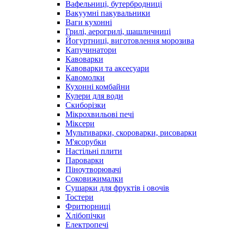
Вафельниці, бутербродниці
Вакуумні пакувальники
Ваги кухонні
Грилі, аерогрилі, шашличниці
Йогуртниці, виготовлення морозива
Капучинатори
Кавоварки
Кавоварки та аксесуари
Кавомолки
Кухонні комбайни
Кулери для води
Скиборізки
Мікрохвильові печі
Міксери
Мультиварки, скороварки, рисоварки
М'ясорубки
Настільні плити
Пароварки
Піноутворювачі
Соковижималки
Сушарки для фруктів і овочів
Тостери
Фритюрниці
Хлібопічки
Електропечі