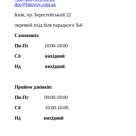
doc@bitovoy.com.ua
Київ, пр. Берестейський 22
окремий вхід біля парадного №6
Самовивіз:
Пн-Пт
10:00-18:00
Сб
вихідний
Нд
вихідний
Прийом дзвінків:
Пн-Пт
09:00-18:00
Сб
10:00-16:00
Нд вихідний