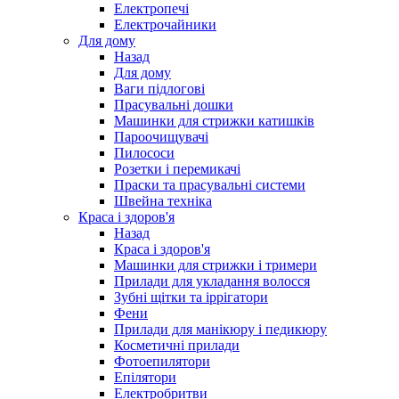
Електропечі
Електрочайники
Для дому
Назад
Для дому
Ваги підлогові
Прасувальні дошки
Машинки для стрижки катишків
Пароочищувачі
Пилососи
Розетки і перемикачі
Праски та прасувальні системи
Швейна техніка
Краса і здоров'я
Назад
Краса і здоров'я
Машинки для стрижки і тримери
Прилади для укладання волосся
Зубні щітки та іррігатори
Фени
Прилади для манікюру і педикюру
Косметичні прилади
Фотоепилятори
Епілятори
Електробритви