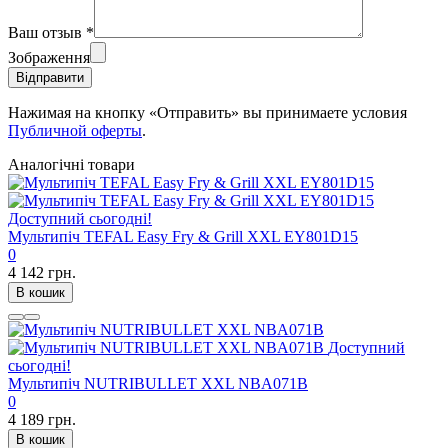
Ваш отзыв
*
Зображення
Відправити
Нажимая на кнопку «Отправить» вы принимаете условия
Публичной оферты
.
Аналогічні товари
Доступний сьогодні!
Мультипіч TEFAL Easy Fry & Grill XXL EY801D15
0
4 142 грн.
В кошик
Доступний
сьогодні!
Мультипіч NUTRIBULLET XXL NBA071B
0
4 189 грн.
В кошик