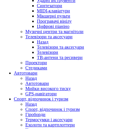
Ударні інструменти
Синтезатори
MIDI-клавіатури
Мікшерні пульти
Програвачі вінілу
Цифрові піаніно
Музичні центри та магнітоли
Телевізори та аксесуари
Назад
Телевізори та аксесуари
Телевізори
ТВ-антени та ресивери
Проектори
Стедиками
Автотовари
Назад
Автотовари
Мийки високого тиску
GPS-навігатори
Спорт, відпочинок і туризм
Назад
Спорт, відпочинок і туризм
Гіроборди
Термосумки і аксесуари
Ехолоти та картплоттери