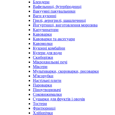
Блендери
Вафельниці, бутербродниці
Вакуумні пакувальники
Ваги кухонні
Грилі, аерогрилі, шашличниці
Йогуртниці, виготовлення морозива
Капучинатори
Кавоварки
Кавоварки та аксесуари
Кавомолки
Кухонні комбайни
Кулери для води
Скиборізки
Мікрохвильові печі
Міксери
Мультиварки, скороварки, рисоварки
М'ясорубки
Настільні плити
Пароварки
Піноутворювачі
Соковижималки
Сушарки для фруктів і овочів
Тостери
Фритюрниці
Хлібопічки