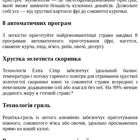
який зможе замінити більшість кухонних девайсів. Дозвольте
собі усе — від хрусткої картоплі фрі до соковитої курочки.
8 автоматичних програм
З легкістю приготуйте найрізноманітніші страви завдяки 8
програмам автоматичного приготування (фрі, нагетси,
смажене курча, піца, м'ясо, риба, овочі, десерт).
Хрустка золотиста скоринка
Технологія Extra Crisp забезпечує ідеальний баланс
температури і потоку гарячого повітря для отримання хрусткої
золотистої скоринки зовні та соковитої страви всередині з
невеликим додаванням олії або взагалі без неї. На 99% менше
доданого жиру в готовій страві.*
Технологія гриль
Решітка-гриль із литого алюмінію забезпечує приготування
ніжного, соковитого м'яса або овочів, ідеально просмажених
прямо на вашій кухні.