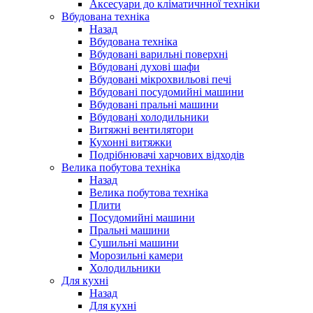
Аксесуари до кліматичнної техніки
Вбудована техніка
Назад
Вбудована техніка
Вбудовані варильні поверхні
Вбудовані духові шафи
Вбудовані мікрохвильові печі
Вбудовані посудомийні машини
Вбудовані пральні машини
Вбудовані холодильники
Витяжні вентилятори
Кухонні витяжки
Подрібнювачі харчових відходів
Велика побутова техніка
Назад
Велика побутова техніка
Плити
Посудомийні машини
Пральні машини
Сушильні машини
Морозильні камери
Холодильники
Для кухні
Назад
Для кухні