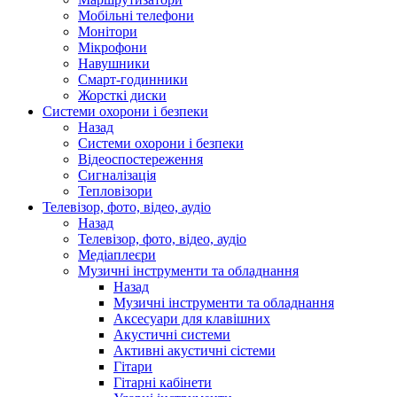
Мобільні телефони
Монітори
Мікрофони
Навушники
Смарт-годинники
Жорсткі диски
Системи охорони і безпеки
Назад
Системи охорони і безпеки
Відеоспостереження
Сигналізація
Тепловізори
Телевізор, фото, відео, аудіо
Назад
Телевізор, фото, відео, аудіо
Медіаплеєри
Музичні інструменти та обладнання
Назад
Музичні інструменти та обладнання
Аксесуари для клавішних
Акустичні системи
Активні акустичні сістеми
Гітари
Гітарні кабінети