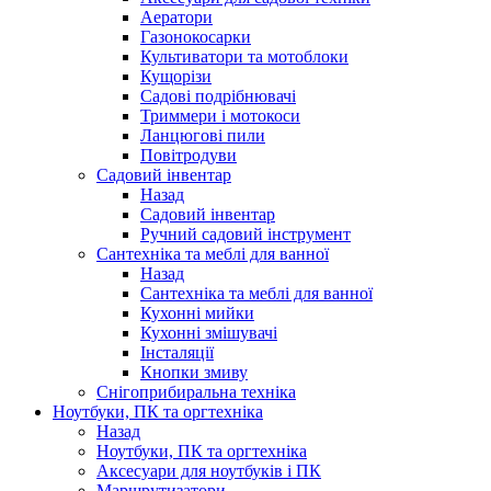
Аератори
Газонокосарки
Культиватори та мотоблоки
Кущорізи
Садові подрібнювачі
Триммери і мотокоси
Ланцюгові пили
Повітродуви
Садовий інвентар
Назад
Садовий інвентар
Ручний садовий інструмент
Сантехніка та меблі для ванної
Назад
Сантехніка та меблі для ванної
Кухонні мийки
Кухонні змішувачі
Інсталяції
Кнопки змиву
Снігоприбиральна техніка
Ноутбуки, ПК та оргтехніка
Назад
Ноутбуки, ПК та оргтехніка
Аксесуари для ноутбуків і ПК
Маршрутизатори