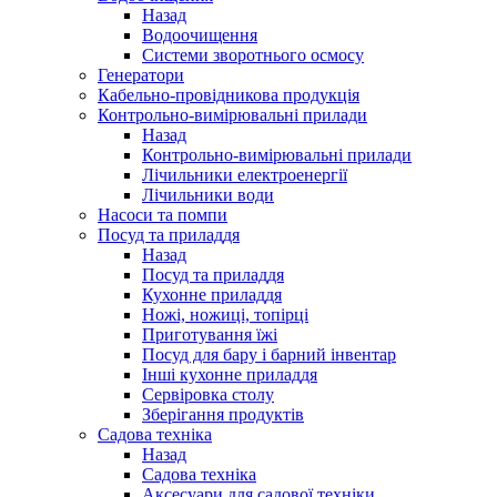
Назад
Водоочищення
Системи зворотнього осмосу
Генератори
Кабельно-провідникова продукція
Контрольно-вимірювальні прилади
Назад
Контрольно-вимірювальні прилади
Лічильники електроенергії
Лічильники води
Насоси та помпи
Посуд та приладдя
Назад
Посуд та приладдя
Кухонне приладдя
Ножі, ножиці, топірці
Приготування їжі
Посуд для бару і барний інвентар
Інші кухонне приладдя
Сервіровка столу
Зберігання продуктів
Садова техніка
Назад
Садова техніка
Аксесуари для садової техніки