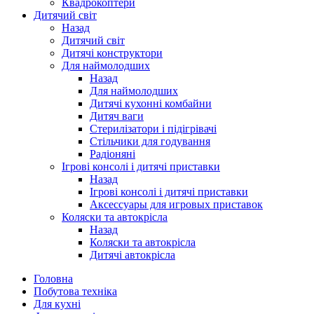
Квадрокоптери
Дитячий світ
Назад
Дитячий світ
Дитячі конструктори
Для наймолодших
Назад
Для наймолодших
Дитячі кухонні комбайни
Дитяч ваги
Стерилізатори і підігрівачі
Стільчики для годування
Радіоняні
Ігрові консолі і дитячі приставки
Назад
Ігрові консолі і дитячі приставки
Аксессуары для игровых приставок
Коляски та автокрісла
Назад
Коляски та автокрісла
Дитячі автокрісла
Головна
Побутова техніка
Для кухні