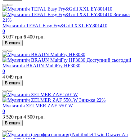
Знижка
21%
Мультипіч TEFAL Easy Fry&Grill XXL EY801410
0
5 037 грн.
6 400 грн.
В кошик
Доступний сьогодні!
Мультипіч BRAUN MultiFry HF3030
0
4 049 грн.
В кошик
Знижка
22%
Мультипіч ZELMER ZAF 5501W
0
3 520 грн.
4 500 грн.
В кошик