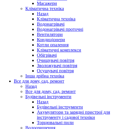
Масажери
Кліматична техніка
Назад
Кліматична техніка
Водонагрівачі
Водонагрівачі проточні
Вентилятори
Кондиціонери
Котли опалення
Кліматичні комплекси
Обігрівачі
Очищувачі повітря
Зволожувачі повітря
Осушувачі повітря
Інша дрібна техніка
Все для дому, сад, ремонт
Назад
Все для дому, сад, ремонт
Будівельні інструменти
Назад
Будівельні інструменти
Акумулятори та зарядні пристрої для
інструменту і садової техніки
Торцювальні пили
Водоочищення