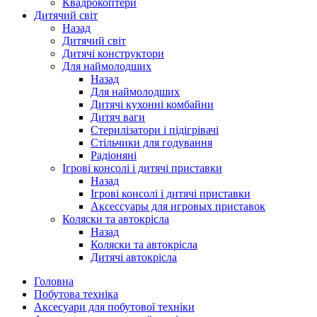
Квадрокоптери
Дитячий світ
Назад
Дитячий світ
Дитячі конструктори
Для наймолодших
Назад
Для наймолодших
Дитячі кухонні комбайни
Дитяч ваги
Стерилізатори і підігрівачі
Стільчики для годування
Радіоняні
Ігрові консолі і дитячі приставки
Назад
Ігрові консолі і дитячі приставки
Аксессуары для игровых приставок
Коляски та автокрісла
Назад
Коляски та автокрісла
Дитячі автокрісла
Головна
Побутова техніка
Аксесуари для побутової техніки