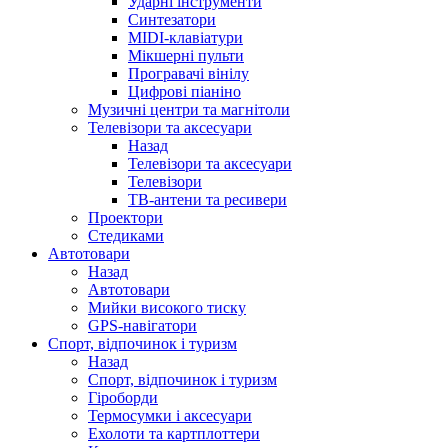
Ударні інструменти
Синтезатори
MIDI-клавіатури
Мікшерні пульти
Програвачі вінілу
Цифрові піаніно
Музичні центри та магнітоли
Телевізори та аксесуари
Назад
Телевізори та аксесуари
Телевізори
ТВ-антени та ресивери
Проектори
Стедиками
Автотовари
Назад
Автотовари
Мийки високого тиску
GPS-навігатори
Спорт, відпочинок і туризм
Назад
Спорт, відпочинок і туризм
Гіроборди
Термосумки і аксесуари
Ехолоти та картплоттери