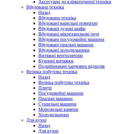
Аксесуари до кліматичнної техніки
Вбудована техніка
Назад
Вбудована техніка
Вбудовані варильні поверхні
Вбудовані духові шафи
Вбудовані мікрохвильові печі
Вбудовані посудомийні машини
Вбудовані пральні машини
Вбудовані холодильники
Витяжні вентилятори
Кухонні витяжки
Подрібнювачі харчових відходів
Велика побутова техніка
Назад
Велика побутова техніка
Плити
Посудомийні машини
Пральні машини
Сушильні машини
Морозильні камери
Холодильники
Для кухні
Назад
Для кухні