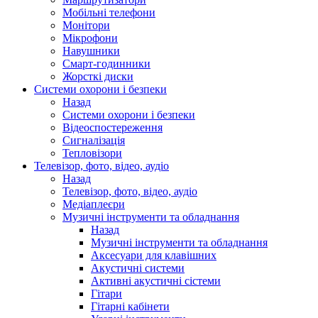
Мобільні телефони
Монітори
Мікрофони
Навушники
Смарт-годинники
Жорсткі диски
Системи охорони і безпеки
Назад
Системи охорони і безпеки
Відеоспостереження
Сигналізація
Тепловізори
Телевізор, фото, відео, аудіо
Назад
Телевізор, фото, відео, аудіо
Медіаплеєри
Музичні інструменти та обладнання
Назад
Музичні інструменти та обладнання
Аксесуари для клавішних
Акустичні системи
Активні акустичні сістеми
Гітари
Гітарні кабінети