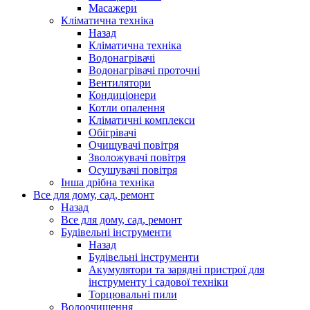
Масажери
Кліматична техніка
Назад
Кліматична техніка
Водонагрівачі
Водонагрівачі проточні
Вентилятори
Кондиціонери
Котли опалення
Кліматичні комплекси
Обігрівачі
Очищувачі повітря
Зволожувачі повітря
Осушувачі повітря
Інша дрібна техніка
Все для дому, сад, ремонт
Назад
Все для дому, сад, ремонт
Будівельні інструменти
Назад
Будівельні інструменти
Акумулятори та зарядні пристрої для
інструменту і садової техніки
Торцювальні пили
Водоочищення