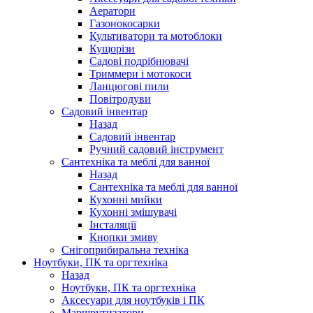
Аератори
Газонокосарки
Культиватори та мотоблоки
Кущорізи
Садові подрібнювачі
Триммери і мотокоси
Ланцюгові пили
Повітродуви
Садовий інвентар
Назад
Садовий інвентар
Ручний садовий інструмент
Сантехніка та меблі для ванної
Назад
Сантехніка та меблі для ванної
Кухонні мийки
Кухонні змішувачі
Інсталяції
Кнопки змиву
Снігоприбиральна техніка
Ноутбуки, ПК та оргтехніка
Назад
Ноутбуки, ПК та оргтехніка
Аксесуари для ноутбуків і ПК
Маршрутизатори