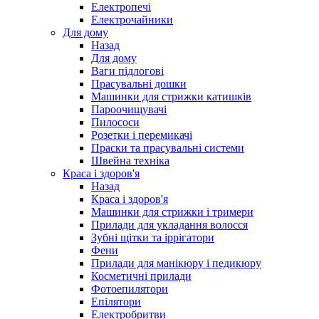
Електропечі
Електрочайники
Для дому
Назад
Для дому
Ваги підлогові
Прасувальні дошки
Машинки для стрижки катишків
Пароочищувачі
Пилососи
Розетки і перемикачі
Праски та прасувальні системи
Швейна техніка
Краса і здоров'я
Назад
Краса і здоров'я
Машинки для стрижки і тримери
Прилади для укладання волосся
Зубні щітки та іррігатори
Фени
Прилади для манікюру і педикюру
Косметичні прилади
Фотоепилятори
Епілятори
Електробритви