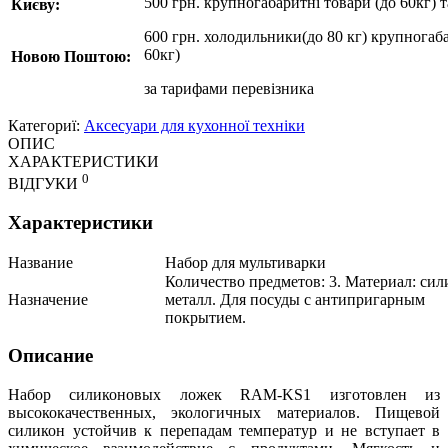
500 грн. крупногабаритні товари (до 60кг) 
Києву:
600 грн. холодильники(до 80 кг) крупногаба
60кг)
Новою Поштою:
за
тарифами перевізника
Категориї:
Аксесуари для кухонної техніки
ОПИС
ХАРАКТЕРИСТИКИ
0
ВІДГУКИ
Характеристики
Название
Набор для мультиварки
Количество предметов: 3. Материал: сил
Назначение
металл. Для посуды с антипригарным
покрытием.
Описание
Набор силиконовых ложек RAM-KS1 изготовлен из
высококачественных, экологичных материалов. Пищевой
силикон устойчив к перепадам температур и не вступает в