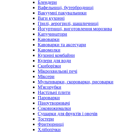
Блендери
Вафельниці, бутербродниці
Вакуумні пакувальники
Ваги кухонні
Грилі, аерогрилі, шашличниці
Йогуртниці, виготовлення морозива
Капучинатори
Кавоварки
Кавоварки та аксесуари
Кавомолки
Кухонні комбайни
Кулери для води
Скиборізки
Мікрохвильові печі
Міксери
Мультиварки, скороварки, рисоварки
М'ясорубки
Настільні плити
Пароварки
Піноутворювачі
Соковижималки
Сушарки для фруктів і овочів
Тостери
Фритюрниці
Хлібопічки