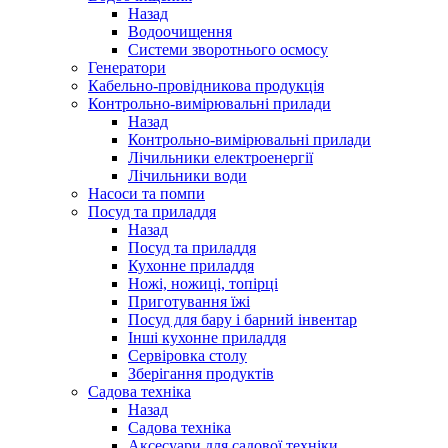
Назад
Водоочищення
Системи зворотнього осмосу
Генератори
Кабельно-провідникова продукція
Контрольно-вимірювальні прилади
Назад
Контрольно-вимірювальні прилади
Лічильники електроенергії
Лічильники води
Насоси та помпи
Посуд та приладдя
Назад
Посуд та приладдя
Кухонне приладдя
Ножі, ножиці, топірці
Приготування їжі
Посуд для бару і барний інвентар
Інші кухонне приладдя
Сервіровка столу
Зберігання продуктів
Садова техніка
Назад
Садова техніка
Аксесуари для садової техніки