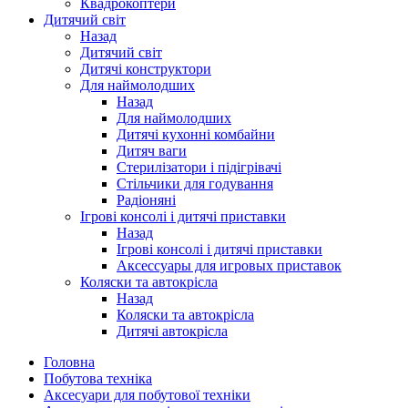
Квадрокоптери
Дитячий світ
Назад
Дитячий світ
Дитячі конструктори
Для наймолодших
Назад
Для наймолодших
Дитячі кухонні комбайни
Дитяч ваги
Стерилізатори і підігрівачі
Стільчики для годування
Радіоняні
Ігрові консолі і дитячі приставки
Назад
Ігрові консолі і дитячі приставки
Аксессуары для игровых приставок
Коляски та автокрісла
Назад
Коляски та автокрісла
Дитячі автокрісла
Головна
Побутова техніка
Аксесуари для побутової техніки