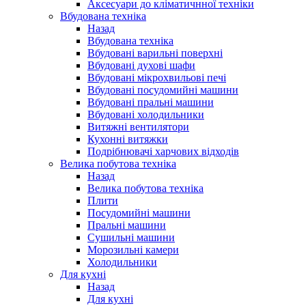
Аксесуари до кліматичнної техніки
Вбудована техніка
Назад
Вбудована техніка
Вбудовані варильні поверхні
Вбудовані духові шафи
Вбудовані мікрохвильові печі
Вбудовані посудомийні машини
Вбудовані пральні машини
Вбудовані холодильники
Витяжні вентилятори
Кухонні витяжки
Подрібнювачі харчових відходів
Велика побутова техніка
Назад
Велика побутова техніка
Плити
Посудомийні машини
Пральні машини
Сушильні машини
Морозильні камери
Холодильники
Для кухні
Назад
Для кухні