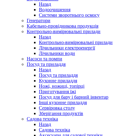
Назад
Водоочищення
Системи зворотнього осмосу
Генератори
Кабельно-провідникова продукція
Контрольно-вимірювальні прилади
Назад
Контрольно-вимірювальні прилади
Лічильники електроенергії
Лічильники води
Насоси та помпи
Посуд та приладдя
Назад
Посуд та приладдя
Кухонне приладдя
Ножі, ножиці, топірці
Приготування їжі
Посуд для бару і барний інвентар
Інші кухонне приладдя
Сервіровка столу
Зберігання продуктів
Садова техніка
Назад
Садова техніка
Аксесуари для садової техніки