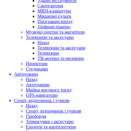
Ударні інструменти
Синтезатори
MIDI-клавіатури
Мікшерні пульти
Програвачі вінілу
Цифрові піаніно
Музичні центри та магнітоли
Телевізори та аксесуари
Назад
Телевізори та аксесуари
Телевізори
ТВ-антени та ресивери
Проектори
Стедиками
Автотовари
Назад
Автотовари
Мийки високого тиску
GPS-навігатори
Спорт, відпочинок і туризм
Назад
Спорт, відпочинок і туризм
Гіроборди
Термосумки і аксесуари
Ехолоти та картплоттери