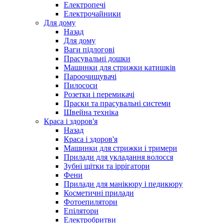
Електропечі
Електрочайники
Для дому
Назад
Для дому
Ваги підлогові
Прасувальні дошки
Машинки для стрижки катишків
Пароочищувачі
Пилососи
Розетки і перемикачі
Праски та прасувальні системи
Швейна техніка
Краса і здоров'я
Назад
Краса і здоров'я
Машинки для стрижки і тримери
Прилади для укладання волосся
Зубні щітки та іррігатори
Фени
Прилади для манікюру і педикюру
Косметичні прилади
Фотоепилятори
Епілятори
Електробритви