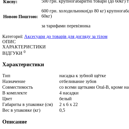
500 грн. крупногабаритні товари (до 60кг) 
Києву:
600 грн. холодильники(до 80 кг) крупногаба
60кг)
Новою Поштою:
за
тарифами перевізника
Категориї:
Аксесуари до товарів для догляду за тілом
ОПИС
ХАРАКТЕРИСТИКИ
0
ВІДГУКИ
Характеристики
Тип
насадка к зубной щётке
Назначение
отбеливание зубов
Совместимость
со всеми щетками Oral-B, кроме на
В комплекте
4 насадки
Цвет
белый
Габариты в упаковке (см)
2 х 6 х 22
Вес в упаковке (кг)
0,5
Описание