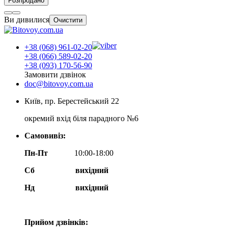
Розпродано
Ви дивилися
Очистити
+38 (068) 961-02-20
+38 (066) 589-02-20
+38 (093) 170-56-90
Замовити дзвінок
doc@bitovoy.com.ua
Київ, пр. Берестейський 22
окремий вхід біля парадного №6
Самовивіз:
Пн-Пт
10:00-18:00
Сб
вихідний
Нд
вихідний
Прийом дзвінків: