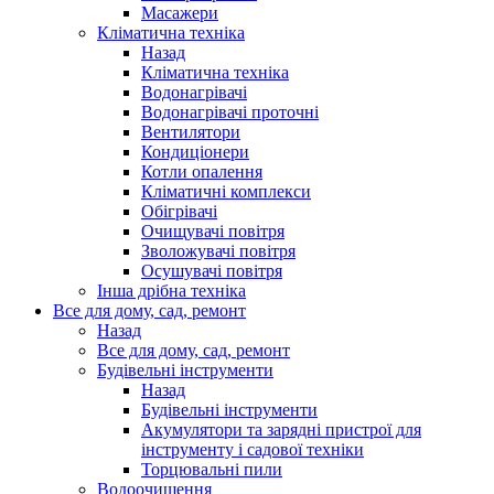
Масажери
Кліматична техніка
Назад
Кліматична техніка
Водонагрівачі
Водонагрівачі проточні
Вентилятори
Кондиціонери
Котли опалення
Кліматичні комплекси
Обігрівачі
Очищувачі повітря
Зволожувачі повітря
Осушувачі повітря
Інша дрібна техніка
Все для дому, сад, ремонт
Назад
Все для дому, сад, ремонт
Будівельні інструменти
Назад
Будівельні інструменти
Акумулятори та зарядні пристрої для
інструменту і садової техніки
Торцювальні пили
Водоочищення