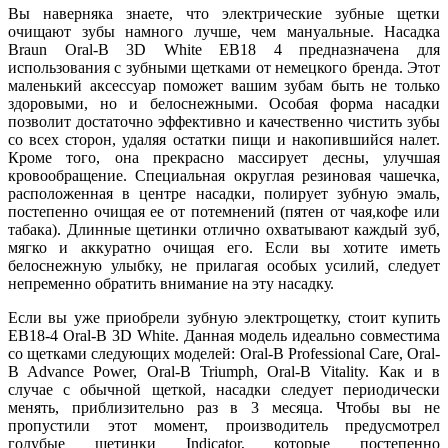
Вы наверняка знаете, что электрические зубные щетки
очищают зубы намного лучше, чем мануальные. Насадка
Braun Oral-B 3D White EB18 4 предназначена для
использования с зубными щетками от немецкого бренда. Этот
маленький аксессуар поможет вашим зубам быть не только
здоровыми, но и белоснежными. Особая форма насадки
позволит достаточно эффективно и качественно чистить зубы
со всех сторон, удаляя остатки пищи и накопившийся налет.
Кроме того, она прекрасно массирует десны, улучшая
кровообращение. Специальная округлая резиновая чашечка,
расположенная в центре насадки, полирует зубную эмаль,
постепенно очищая ее от потемнений (пятен от чая,кофе или
табака). Длинные щетинки отлично охватывают каждый зуб,
мягко и аккуратно очищая его. Если вы хотите иметь
белоснежную улыбку, не прилагая особых усилий, следует
непременно обратить внимание на эту насадку.
Если вы уже приобрели зубную электрощетку, стоит купить
EB18-4 Oral-B 3D White. Данная модель идеально совместима
со щетками следующих моделей: Oral-B Professional Care, Oral-
B Advance Power, Oral-B Triumph, Oral-B Vitality. Как и в
случае с обычной щеткой, насадки следует периодически
менять, приблизительно раз в 3 месяца. Чтобы вы не
пропустили этот момент, производитель предусмотрел
голубые щетинки Indicator, которые постепенно