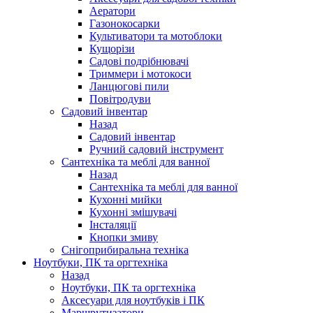
Аератори
Газонокосарки
Культиватори та мотоблоки
Кущорізи
Садові подрібнювачі
Триммери і мотокоси
Ланцюгові пили
Повітродуви
Садовий інвентар
Назад
Садовий інвентар
Ручний садовий інструмент
Сантехніка та меблі для ванної
Назад
Сантехніка та меблі для ванної
Кухонні мийки
Кухонні змішувачі
Інсталяції
Кнопки змиву
Снігоприбиральна техніка
Ноутбуки, ПК та оргтехніка
Назад
Ноутбуки, ПК та оргтехніка
Аксесуари для ноутбуків і ПК
Маршрутизатори