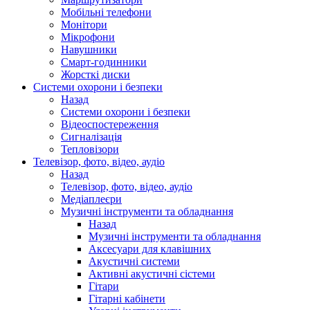
Мобільні телефони
Монітори
Мікрофони
Навушники
Смарт-годинники
Жорсткі диски
Системи охорони і безпеки
Назад
Системи охорони і безпеки
Відеоспостереження
Сигналізація
Тепловізори
Телевізор, фото, відео, аудіо
Назад
Телевізор, фото, відео, аудіо
Медіаплеєри
Музичні інструменти та обладнання
Назад
Музичні інструменти та обладнання
Аксесуари для клавішних
Акустичні системи
Активні акустичні сістеми
Гітари
Гітарні кабінети