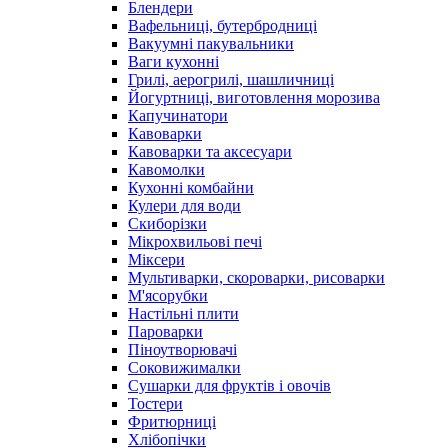
Блендери
Вафельниці, бутербродниці
Вакуумні пакувальники
Ваги кухонні
Грилі, аерогрилі, шашличниці
Йогуртниці, виготовлення морозива
Капучинатори
Кавоварки
Кавоварки та аксесуари
Кавомолки
Кухонні комбайни
Кулери для води
Скиборізки
Мікрохвильові печі
Міксери
Мультиварки, скороварки, рисоварки
М'ясорубки
Настільні плити
Пароварки
Піноутворювачі
Соковижималки
Сушарки для фруктів і овочів
Тостери
Фритюрниці
Хлібопічки