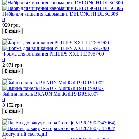
Набір для чищення кавомашин DELONGHI DLSC306
0
929 грн.
В кошик
Форма для випікання PHILIPS XXL HD9957/00
0
2 071 грн.
В кошик
Змінна панель BRAUN MultiGrill 9 BRSK007
0
3 152 грн.
В кошик
Доступний сьогодні!