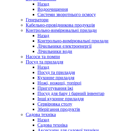
Назад
Водоочищення
Системи зворотнього осмосу
Генератори
Кабельно-провідникова продукція
Контрольно-вимірювальні прилади
Назад
Контрольно-вимірювальні прилади
Лічильники електроенергії
Лічильники води
Насоси та помпи
Посуд та приладдя
Назад
Посуд та приладдя
Кухонне приладдя
Ножі, ножиці, топірці
Приготування їжі
Посуд для бару і барний інвентар
Інші кухонне приладдя
Сервіровка столу
Зберігання продуктів
Садова техніка
Назад
Садова техніка
Аксесуари для садової техніки