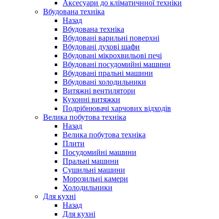
Аксесуари до кліматичнної техніки
Вбудована техніка
Назад
Вбудована техніка
Вбудовані варильні поверхні
Вбудовані духові шафи
Вбудовані мікрохвильові печі
Вбудовані посудомийні машини
Вбудовані пральні машини
Вбудовані холодильники
Витяжні вентилятори
Кухонні витяжки
Подрібнювачі харчових відходів
Велика побутова техніка
Назад
Велика побутова техніка
Плити
Посудомийні машини
Пральні машини
Сушильні машини
Морозильні камери
Холодильники
Для кухні
Назад
Для кухні