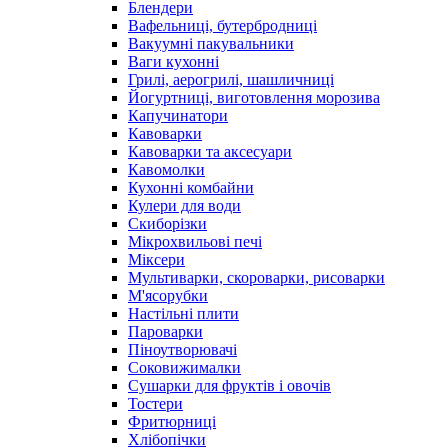
Блендери
Вафельниці, бутербродниці
Вакуумні пакувальники
Ваги кухонні
Грилі, аерогрилі, шашличниці
Йогуртниці, виготовлення морозива
Капучинатори
Кавоварки
Кавоварки та аксесуари
Кавомолки
Кухонні комбайни
Кулери для води
Скиборізки
Мікрохвильові печі
Міксери
Мультиварки, скороварки, рисоварки
М'ясорубки
Настільні плити
Пароварки
Піноутворювачі
Соковижималки
Сушарки для фруктів і овочів
Тостери
Фритюрниці
Хлібопічки