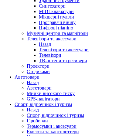
Ударні інструменти
Синтезатори
MIDI-клавіатури
Мікшерні пульти
Програвачі вінілу
Цифрові піаніно
Музичні центри та магнітоли
Телевізори та аксесуари
Назад
Телевізори та аксесуари
Телевізори
ТВ-антени та ресивери
Проектори
Стедиками
Автотовари
Назад
Автотовари
Мийки високого тиску
GPS-навігатори
Спорт, відпочинок і туризм
Назад
Спорт, відпочинок і туризм
Гіроборди
Термосумки і аксесуари
Ехолоти та картплоттери