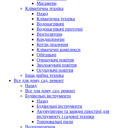
Масажери
Кліматична техніка
Назад
Кліматична техніка
Водонагрівачі
Водонагрівачі проточні
Вентилятори
Кондиціонери
Котли опалення
Кліматичні комплекси
Обігрівачі
Очищувачі повітря
Зволожувачі повітря
Осушувачі повітря
Інша дрібна техніка
Все для дому, сад, ремонт
Назад
Все для дому, сад, ремонт
Будівельні інструменти
Назад
Будівельні інструменти
Акумулятори та зарядні пристрої для
інструменту і садової техніки
Торцювальні пили
Водоочищення