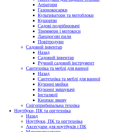
Аератори
Газонокосарки
Культиватори та мотоблоки
Кущорізи
Садові подрібнювачі
Триммери і мотокоси
Ланцюгові пили
Повітродуви
Садовий інвентар
Назад
Садовий інвентар
Ручний садовий інструмент
Сантехніка та меблі для ванної
Назад
Сантехніка та меблі для ванної
Кухонні мийки
Кухонні змішувачі
Інсталяції
Кнопки змиву
Снігоприбиральна техніка
Ноутбуки, ПК та оргтехніка
Назад
Ноутбуки, ПК та оргтехніка
Аксесуари для ноутбуків і ПК
Маршрутизатори