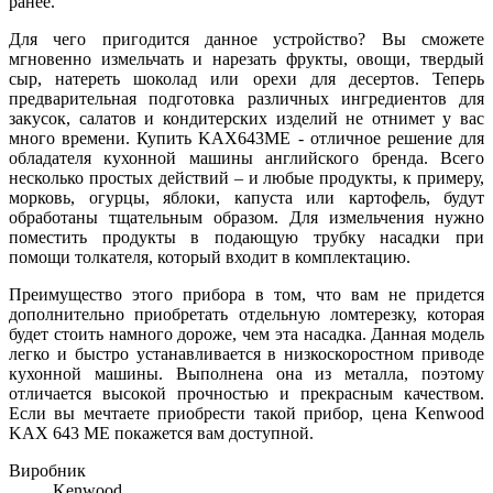
ранее.
Для чего пригодится данное устройство? Вы сможете
мгновенно измельчать и нарезать фрукты, овощи, твердый
сыр, натереть шоколад или орехи для десертов. Теперь
предварительная подготовка различных ингредиентов для
закусок, салатов и кондитерских изделий не отнимет у вас
много времени. Купить KAX643ME - отличное решение для
обладателя кухонной машины английского бренда. Всего
несколько простых действий – и любые продукты, к примеру,
морковь, огурцы, яблоки, капуста или картофель, будут
обработаны тщательным образом. Для измельчения нужно
поместить продукты в подающую трубку насадки при
помощи толкателя, который входит в комплектацию.
Преимущество этого прибора в том, что вам не придется
дополнительно приобретать отдельную ломтерезку, которая
будет стоить намного дороже, чем эта насадка. Данная модель
легко и быстро устанавливается в низкоскоростном приводе
кухонной машины. Выполнена она из металла, поэтому
отличается высокой прочностью и прекрасным качеством.
Если вы мечтаете приобрести такой прибор, цена Kenwood
KAX 643 ME покажется вам доступной.
Виробник
Kenwood