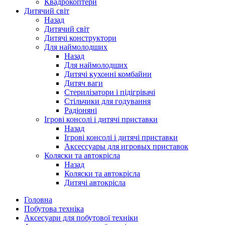
Квадрокоптери
Дитячий світ
Назад
Дитячий світ
Дитячі конструктори
Для наймолодших
Назад
Для наймолодших
Дитячі кухонні комбайни
Дитяч ваги
Стерилізатори і підігрівачі
Стільчики для годування
Радіоняні
Ігрові консолі і дитячі приставки
Назад
Ігрові консолі і дитячі приставки
Аксессуары для игровых приставок
Коляски та автокрісла
Назад
Коляски та автокрісла
Дитячі автокрісла
Головна
Побутова техніка
Аксесуари для побутової техніки