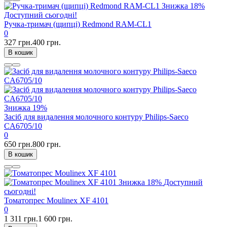
Знижка
18%
Доступний сьогодні!
Ручка-тримач (щипці) Redmond RAM-CL1
0
327 грн.
400 грн.
В кошик
Знижка
19%
Засіб для видалення молочного контуру Philips-Saeco
CA6705/10
0
650 грн.
800 грн.
В кошик
Знижка
18%
Доступний
сьогодні!
Томатопрес Moulinex XF 4101
0
1 311 грн.
1 600 грн.