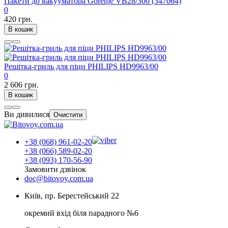
Пакети до вакууматора Gorenje VB28/300 (347064)
0
420 грн.
В кошик
Решітка-гриль для піци PHILIPS HD9963/00
0
2 606 грн.
В кошик
Ви дивилися
Очистити
+38 (068) 961-02-20
+38 (066) 589-02-20
+38 (093) 170-56-90
Замовити дзвінок
doc@bitovoy.com.ua
Київ, пр. Берестейський 22
окремий вхід біля парадного №6