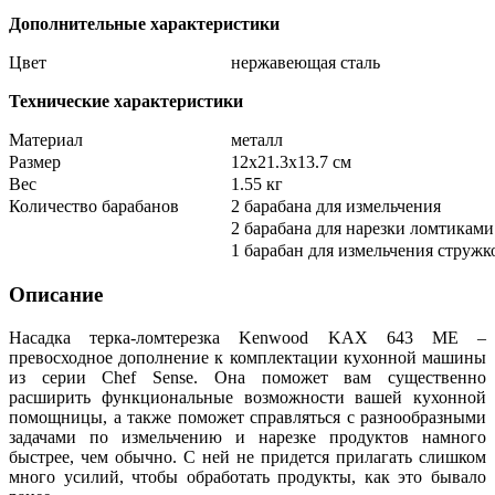
Дополнительные характеристики
Цвет
нержавеющая сталь
Технические характеристики
Материал
металл
Размер
12х21.3х13.7 см
Вес
1.55 кг
Количество барабанов
2 барабана для измельчения
2 барабана для нарезки ломтиками
1 барабан для измельчения стружк
Описание
Насадка терка-ломтерезка Kenwood KAX 643 ME –
превосходное дополнение к комплектации кухонной машины
из серии Chef Sense. Она поможет вам существенно
расширить функциональные возможности вашей кухонной
помощницы, а также поможет справляться с разнообразными
задачами по измельчению и нарезке продуктов намного
быстрее, чем обычно. С ней не придется прилагать слишком
много усилий, чтобы обработать продукты, как это бывало