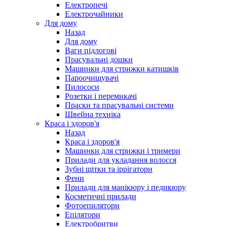
Електропечі
Електрочайники
Для дому
Назад
Для дому
Ваги підлогові
Прасувальні дошки
Машинки для стрижки катишків
Пароочищувачі
Пилососи
Розетки і перемикачі
Праски та прасувальні системи
Швейна техніка
Краса і здоров'я
Назад
Краса і здоров'я
Машинки для стрижки і тримери
Прилади для укладання волосся
Зубні щітки та іррігатори
Фени
Прилади для манікюру і педикюру
Косметичні прилади
Фотоепилятори
Епілятори
Електробритви