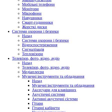
Мобільні телефони
Монітори
Мікрофони
Навушники
Смарт-годинники
Жорсткі диски
Системи охорони і безпеки
Назад
Системи охорони і безпеки
Відеоспостереження
Сигналізація
Тепловізори
Телевізор, фото, відео, аудіо
Назад
Телевізор, фото, відео, аудіо
Медіаплеєри
Музичні інструменти та обладнання
Назад
Музичні інструменти та обладнання
Аксесуари для клавішних
Акустичні системи
Активні акустичні сістеми
Гітари
Гітарні кабінети