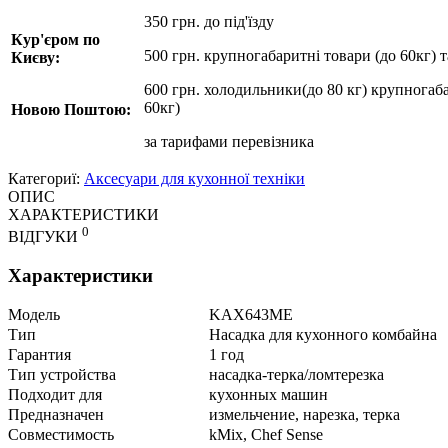
350 грн. до під'їзду
Кур'єром по
500 грн. крупногабаритні товари (до 60кг) 
Києву:
600 грн. холодильники(до 80 кг) крупногаба
60кг)
Новою Поштою:
за
тарифами перевізника
Категориї:
Аксесуари для кухонної техніки
ОПИС
ХАРАКТЕРИСТИКИ
0
ВІДГУКИ
Характеристики
Модель
KAX643МЕ
Тип
Насадка для кухонного комбайна
Гарантия
1 год
Тип устройства
насадка-терка/ломтерезка
Подходит для
кухонных машин
Предназначен
измельчение, нарезка, терка
Совместимость
kMix, Chef Sense