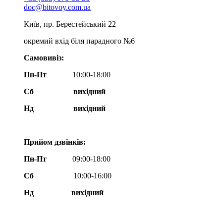
doc@bitovoy.com.ua
Київ, пр. Берестейський 22
окремий вхід біля парадного №6
Самовивіз:
Пн-Пт
10:00-18:00
Сб
вихідний
Нд
вихідний
Прийом дзвінків:
Пн-Пт
09:00-18:00
Сб
10:00-16:00
Нд вихідний