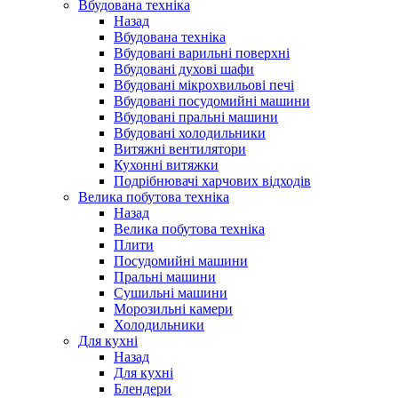
Вбудована техніка
Назад
Вбудована техніка
Вбудовані варильні поверхні
Вбудовані духові шафи
Вбудовані мікрохвильові печі
Вбудовані посудомийні машини
Вбудовані пральні машини
Вбудовані холодильники
Витяжні вентилятори
Кухонні витяжки
Подрібнювачі харчових відходів
Велика побутова техніка
Назад
Велика побутова техніка
Плити
Посудомийні машини
Пральні машини
Сушильні машини
Морозильні камери
Холодильники
Для кухні
Назад
Для кухні
Блендери