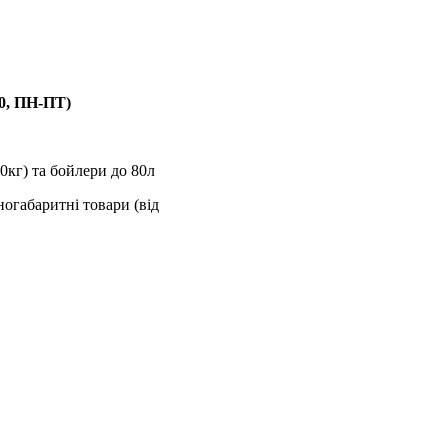
00, ПН-ПТ)
0кг) та бойлери до 80л
ногабаритні товари (від