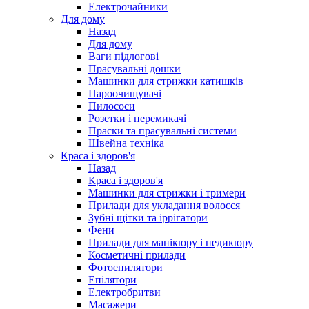
Електрочайники
Для дому
Назад
Для дому
Ваги підлогові
Прасувальні дошки
Машинки для стрижки катишків
Пароочищувачі
Пилососи
Розетки і перемикачі
Праски та прасувальні системи
Швейна техніка
Краса і здоров'я
Назад
Краса і здоров'я
Машинки для стрижки і тримери
Прилади для укладання волосся
Зубні щітки та іррігатори
Фени
Прилади для манікюру і педикюру
Косметичні прилади
Фотоепилятори
Епілятори
Електробритви
Масажери