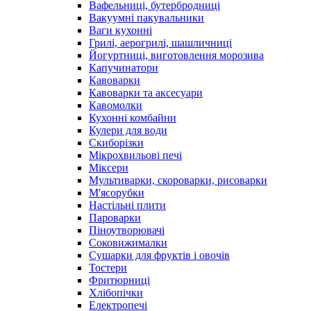
Вафельниці, бутербродниці
Вакуумні пакувальники
Ваги кухонні
Грилі, аерогрилі, шашличниці
Йогуртниці, виготовлення морозива
Капучинатори
Кавоварки
Кавоварки та аксесуари
Кавомолки
Кухонні комбайни
Кулери для води
Скиборізки
Мікрохвильові печі
Міксери
Мультиварки, скороварки, рисоварки
М'ясорубки
Настільні плити
Пароварки
Піноутворювачі
Соковижималки
Сушарки для фруктів і овочів
Тостери
Фритюрниці
Хлібопічки
Електропечі