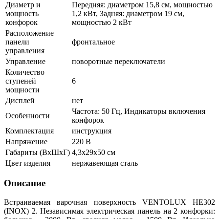
Диаметр и
Передняя: диаметром 15,8 см, мощностью
мощность
1,2 кВт, Задняя: диаметром 19 см,
конфорок
мощностью 2 кВт
Расположение
панели
фронтальное
управления
Управление
поворотные переключатели
Количество
ступеней
6
мощности
Дисплей
нет
Частота: 50 Гц, Индикаторы включения
Особенности
конфорок
Комплектация
инструкция
Напряжение
220 В
Габариты (ВхШхГ)
4,3х29х50 см
Цвет изделия
нержавеющая сталь
Описание
Встраиваемая варочная поверхность VENTOLUX HE302
(INOX) 2. Независимая электрическая панель на 2 конфорки: