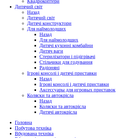
Квадрокоптери
Дитячий світ
Назад
Дитячий світ
Дитячі конструктори
Для наймолодших
Назад
Для наймолодших
Дитячі кухонні комбайни
Дитяч ваги
Стерилізатори і підігрівачі
Стільчики для годування
Радіоняні
Ігрові консолі і дитячі приставки
Назад
Ігрові консолі і дитячі приставки
Аксессуары для игровых приставок
Коляски та автокрісла
Назад
Коляски та автокрісла
Дитячі автокрісла
Головна
Побутова техніка
Вбудована техніка