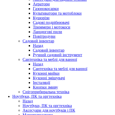
Аератори
Газонокосарки
Культиватори та мотоблоки
Кущорізи
Садові подрібнювачі
Триммери і мотокоси
Ланцюгові пили
Повітродуви
Садовий інвентар
Назад
Садовий інвентар
Ручний садовий інструмент
Сантехніка та меблі для ванної
Назад
Сантехніка та меблі для ванної
Кухонні мийки
Кухонні змішувачі
Інсталяції
Кнопки змиву
Снігоприбиральна техніка
Ноутбуки, ПК та оргтехніка
Назад
Ноутбуки, ПК та оргтехніка
Аксесуари для ноутбуків і ПК
Маршрутизатори