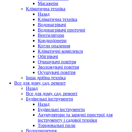
Масажери
Кліматична техніка
Назад
Кліматична техніка
Водонагрівачі
Водонагрівачі проточні
Вентилятори
Кондиціонери
Котли опалення
Кліматичні комплекси
Обігрівачі
Очищувачі повітря
Зволожувачі повітря
Осушувачі повітря
Інша дрібна техніка
Все для дому, сад, ремонт
Назад
Все для дому, сад, ремонт
Будівельні інструменти
Назад
Будівельні інструменти
Акумулятори та зарядні пристрої для
інструменту і садової техніки
Торцювальні пили
Водоочищення