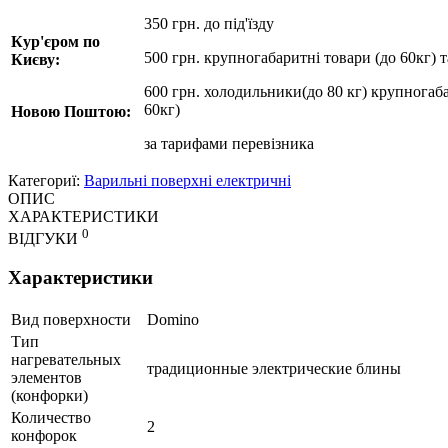
350 грн. до під'їзду
Кур'єром по
500 грн. крупногабаритні товари (до 60кг) 
Києву:
600 грн. холодильники(до 80 кг) крупногаба
60кг)
Новою Поштою:
за
тарифами перевізника
Категориї:
Варильні поверхні електричні
ОПИС
ХАРАКТЕРИСТИКИ
0
ВІДГУКИ
Характеристики
Вид поверхности
Domino
Тип
нагревательных
традиционные электрические блины
элементов
(конфорки)
Количество
2
конфорок