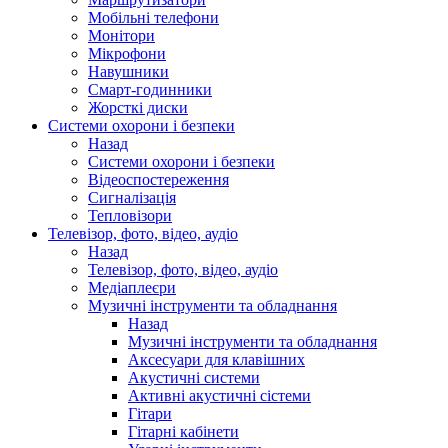
Мобільні телефони
Монітори
Мікрофони
Навушники
Смарт-годинники
Жорсткі диски
Системи охорони і безпеки
Назад
Системи охорони і безпеки
Відеоспостереження
Сигналізація
Тепловізори
Телевізор, фото, відео, аудіо
Назад
Телевізор, фото, відео, аудіо
Медіаплеєри
Музичні інструменти та обладнання
Назад
Музичні інструменти та обладнання
Аксесуари для клавішних
Акустичні системи
Активні акустичні сістеми
Гітари
Гітарні кабінети