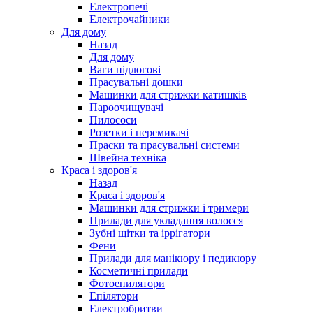
Електропечі
Електрочайники
Для дому
Назад
Для дому
Ваги підлогові
Прасувальні дошки
Машинки для стрижки катишків
Пароочищувачі
Пилососи
Розетки і перемикачі
Праски та прасувальні системи
Швейна техніка
Краса і здоров'я
Назад
Краса і здоров'я
Машинки для стрижки і тримери
Прилади для укладання волосся
Зубні щітки та іррігатори
Фени
Прилади для манікюру і педикюру
Косметичні прилади
Фотоепилятори
Епілятори
Електробритви