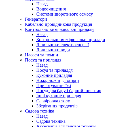
Назад
Водоочищення
Системи зворотнього осмосу
Генератори
Кабельно-провідникова продукція
Контрольно-вимірювальні прилади
Назад
Контрольно-вимірювальні прилади
Лічильники електроенергії
Лічильники води
Насоси та помпи
Посуд та приладдя
Назад
Посуд та приладдя
Кухонне приладдя
Ножі, ножиці, топірці
Приготування їжі
Посуд для бару і барний інвентар
Інші кухонне приладдя
Сервіровка столу
Зберігання продуктів
Садова техніка
Назад
Садова техніка
Аксесуари для садової техніки