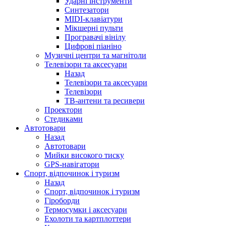
Ударні інструменти
Синтезатори
MIDI-клавіатури
Мікшерні пульти
Програвачі вінілу
Цифрові піаніно
Музичні центри та магнітоли
Телевізори та аксесуари
Назад
Телевізори та аксесуари
Телевізори
ТВ-антени та ресивери
Проектори
Стедиками
Автотовари
Назад
Автотовари
Мийки високого тиску
GPS-навігатори
Спорт, відпочинок і туризм
Назад
Спорт, відпочинок і туризм
Гіроборди
Термосумки і аксесуари
Ехолоти та картплоттери