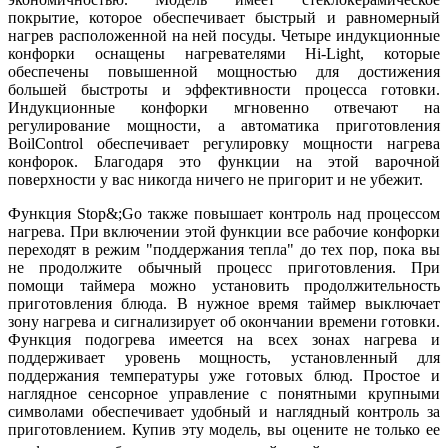
покрытие, которое обеспечивает быстрый и равномерный
нагрев расположенной на ней посуды. Четыре индукционные
конфорки оснащены нагревателями Hi-Light, которые
обеспечены повышенной мощностью для достижения
большей быстроты и эффективности процесса готовки.
Индукционные конфорки мгновенно отвечают на
регулирование мощности, а автоматика приготовления
BoilControl обеспечивает регулировку мощности нагрева
конфорок. Благодаря это функции на этой варочной
поверхности у вас никогда ничего не пригорит и не убежит.
Функция Stop&;Go также повышает контроль над процессом
нагрева. При включении этой функции все рабочие конфорки
переходят в режим "поддержания тепла" до тех пор, пока вы
не продолжите обычный процесс приготовления. При
помощи таймера можно установить продолжительность
приготовления блюда. В нужное время таймер выключает
зону нагрева и сигнализирует об окончании времени готовки.
Функция подогрева имеется на всех зонах нагрева и
поддерживает уровень мощность, установленный для
поддержания температуры уже готовых блюд. Простое и
наглядное сенсорное управление с понятными крупными
символами обеспечивает удобный и наглядный контроль за
приготовлением. Купив эту модель, вы оцените не только ее