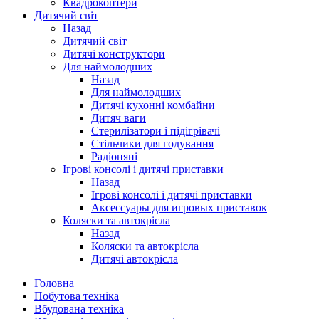
Квадрокоптери
Дитячий світ
Назад
Дитячий світ
Дитячі конструктори
Для наймолодших
Назад
Для наймолодших
Дитячі кухонні комбайни
Дитяч ваги
Стерилізатори і підігрівачі
Стільчики для годування
Радіоняні
Ігрові консолі і дитячі приставки
Назад
Ігрові консолі і дитячі приставки
Аксессуары для игровых приставок
Коляски та автокрісла
Назад
Коляски та автокрісла
Дитячі автокрісла
Головна
Побутова техніка
Вбудована техніка