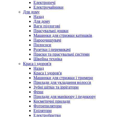
Електропечі
Електрочайники
Для дому
Назад
Для дому
Ваги підлогові
Прасувальні дошки
Машинки для стрижки катишків
Пароочищувачі
Пилососи
Розетки і перемикачі
Праски та прасувальні системи
Швейна техніка
Краса і здоров'я
Назад
Краса і здоров'я
Машинки для стрижки і тримери
Прилади для укладання волосся
Зубні щітки та іррігатори
Фени
Прилади для манікюру і педикюру
Косметичні прилади
Фотоепилятори
Епілятори
Електробритви