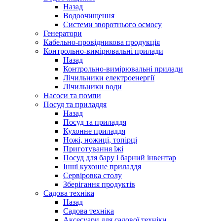
Назад
Водоочищення
Системи зворотнього осмосу
Генератори
Кабельно-провідникова продукція
Контрольно-вимірювальні прилади
Назад
Контрольно-вимірювальні прилади
Лічильники електроенергії
Лічильники води
Насоси та помпи
Посуд та приладдя
Назад
Посуд та приладдя
Кухонне приладдя
Ножі, ножиці, топірці
Приготування їжі
Посуд для бару і барний інвентар
Інші кухонне приладдя
Сервіровка столу
Зберігання продуктів
Садова техніка
Назад
Садова техніка
Аксесуари для садової техніки