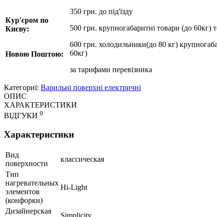
350 грн. до під'їзду
Кур'єром по
500 грн. крупногабаритні товари (до 60кг) 
Києву:
600 грн. холодильники(до 80 кг) крупногаба
60кг)
Новою Поштою:
за
тарифами перевізника
Категориї:
Варильні поверхні електричні
ОПИС
ХАРАКТЕРИСТИКИ
0
ВІДГУКИ
Характеристики
Вид
классическая
поверхности
Тип
нагревательных
Hi-Light
элементов
(конфорки)
Дизайнерская
Simplicity