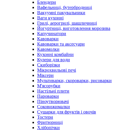
Блендери
Вафельниці, бутербродниці
Вакуумні пакувальники
Ваги кухонні
Грилі, аерогрилі, шашличниці
Йогуртниці, виготовлення морозива
Капучинатори
Кавоварки
Кавоварки та аксесуари
Кавомолки
Кухонні комбайни
Кулери для води
Скиборізки
Мікрохвильові печі
Міксери
Мультиварки, скороварки, рисоварки
М'ясорубки
Настільні плити
Пароварки
Піноутворювачі
Соковижималки
Сушарки для фруктів і овочів
Тостери
Фритюрниці
Хлібопічки