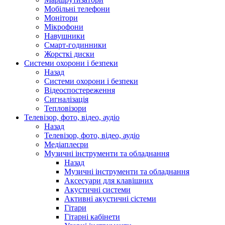
Мобільні телефони
Монітори
Мікрофони
Навушники
Смарт-годинники
Жорсткі диски
Системи охорони і безпеки
Назад
Системи охорони і безпеки
Відеоспостереження
Сигналізація
Тепловізори
Телевізор, фото, відео, аудіо
Назад
Телевізор, фото, відео, аудіо
Медіаплеєри
Музичні інструменти та обладнання
Назад
Музичні інструменти та обладнання
Аксесуари для клавішних
Акустичні системи
Активні акустичні сістеми
Гітари
Гітарні кабінети