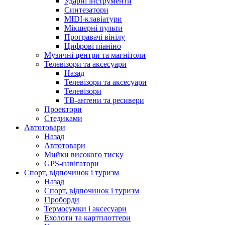
Ударні інструменти
Синтезатори
MIDI-клавіатури
Мікшерні пульти
Програвачі вінілу
Цифрові піаніно
Музичні центри та магнітоли
Телевізори та аксесуари
Назад
Телевізори та аксесуари
Телевізори
ТВ-антени та ресивери
Проектори
Стедиками
Автотовари
Назад
Автотовари
Мийки високого тиску
GPS-навігатори
Спорт, відпочинок і туризм
Назад
Спорт, відпочинок і туризм
Гіроборди
Термосумки і аксесуари
Ехолоти та картплоттери