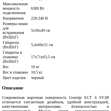
Максимальная
мощность
6300 Вт
подключения
Напряжение
220-240 В
Размеры ниши
для
5х56х49 см
встраивания
(ВхШхГ)
Габариты
5,4х60х51 см
(ВхШхГ)
Габариты в
упаковке
17х71х63,5 см
(ВхШхГ)
Вес
10 кг
Вес в упаковке
10,5 кг
Цвет изделия
черный
Описание
Современная варочная поверхность Gorenje ECT 6 SY2B
отличается элегантным дизайном, удобной конструкцией,
качественными материалами, безопасностью и
экономичностью. Модель имеет стеклокерамическое