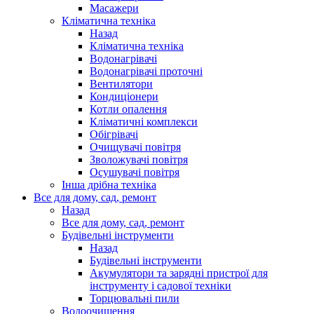
Масажери
Кліматична техніка
Назад
Кліматична техніка
Водонагрівачі
Водонагрівачі проточні
Вентилятори
Кондиціонери
Котли опалення
Кліматичні комплекси
Обігрівачі
Очищувачі повітря
Зволожувачі повітря
Осушувачі повітря
Інша дрібна техніка
Все для дому, сад, ремонт
Назад
Все для дому, сад, ремонт
Будівельні інструменти
Назад
Будівельні інструменти
Акумулятори та зарядні пристрої для
інструменту і садової техніки
Торцювальні пили
Водоочищення