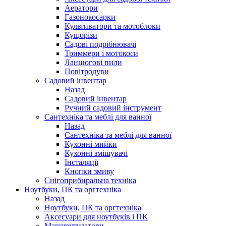
Аератори
Газонокосарки
Культиватори та мотоблоки
Кущорізи
Садові подрібнювачі
Триммери і мотокоси
Ланцюгові пили
Повітродуви
Садовий інвентар
Назад
Садовий інвентар
Ручний садовий інструмент
Сантехніка та меблі для ванної
Назад
Сантехніка та меблі для ванної
Кухонні мийки
Кухонні змішувачі
Інсталяції
Кнопки змиву
Снігоприбиральна техніка
Ноутбуки, ПК та оргтехніка
Назад
Ноутбуки, ПК та оргтехніка
Аксесуари для ноутбуків і ПК
Маршрутизатори