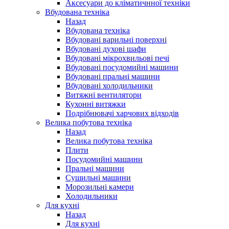
Аксесуари до кліматичнної техніки
Вбудована техніка
Назад
Вбудована техніка
Вбудовані варильні поверхні
Вбудовані духові шафи
Вбудовані мікрохвильові печі
Вбудовані посудомийні машини
Вбудовані пральні машини
Вбудовані холодильники
Витяжні вентилятори
Кухонні витяжки
Подрібнювачі харчових відходів
Велика побутова техніка
Назад
Велика побутова техніка
Плити
Посудомийні машини
Пральні машини
Сушильні машини
Морозильні камери
Холодильники
Для кухні
Назад
Для кухні